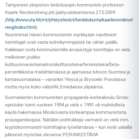
Tampereen yliopiston tiedotusopin kommunisti-professori
Kaarle Nordenstreng piti jäähyväisluentonsa 27.5.2009
(
http://www.uta.fi/cmt/yhteystiedot/henkilokunta/kaarlenordenst
reng/index.html
).
Nuorimmat hänen kommunismin myrkkyään nauttineet
toimittajat ovat vasta kolmikymmppisiä tai vähän päälle.
Kaikkiaan noita kommunismilla aivopestyjä toimittajia on vielä
melkoinen joukko
kulttuurimarxisteina/monikultturisteina/feministeinä/Seta-
pervertikkoina mädättämässä ja ajamassa tuhoon Suomea ja
kantasuomalaisia – varsinkin Ylessä ja Brysselin Pravdassa
mutta myös koko valtaVALEmediassa ylipäänsä.
Suomalaisten kommunistien propaganda-korkeakoulu Sirola-
opistokin toimi vuoteen 1994 ja vielä v. 1991 oli mahdollista
käydä hakemassa Moskovasta korkeampaa kommunistista
propagandaoppia. Näitäkin politrukkeja varmasti on vielä mm.
kryptokommunisti-toimittajina työelämässä – kun eivät uskalla
julkisesti myöntää olevansa PESUNKESTÄVIÄ