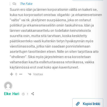
The Fake
Suurin ero idän ja lännen korporatismin välillä on kaiketi se,
kuka nuo korporaatiot omistaa: oligarkki- ja virkamiesvetoinen
”valtio” vai nk. yksityinen suurpääoma, joka on ostanut
poliitikot ja virkamiesmieseliitin omiin taskuihinsa. Idän ja
lännen vastakkainasettelu on todellakin keinotekoista
suurelta osin, mutta sitä tarvitaan, koska keskitetty
päätöksenteko vaatii kuitenkin tietyn hyväksynnän myös
väestömassoilta, jotka näin saadaan ponnistelemaan
asetettujen tavoitteiden eteen. Niille on siten tarjottava aito
”vihollinen”. Siksi myös järjestelmien eroa korostetaan
valtamedian kautta esilletuotavassa retoriikassa, vaikka
käytännössä erot ovat koko ajan kaventuneet.
Vastaa
0
Elke Hari
7
Kopioi linkki