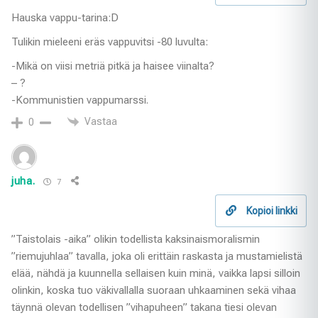
Hauska vappu-tarina:D
Tulikin mieleeni eräs vappuvitsi -80 luvulta:
-Mikä on viisi metriä pitkä ja haisee viinalta?
– ?
-Kommunistien vappumarssi.
Vastaa
0
juha.
7
Kopioi linkki
”Taistolais -aika” olikin todellista kaksinaismoralismin
”riemujuhlaa” tavalla, joka oli erittäin raskasta ja mustamielistä
elää, nähdä ja kuunnella sellaisen kuin minä, vaikka lapsi silloin
olinkin, koska tuo väkivallalla suoraan uhkaaminen sekä vihaa
täynnä olevan todellisen ”vihapuheen” takana tiesi olevan