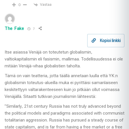
Vastaa
0
The Fake
7
Kopioi linkki
Itse asiassa Venäjä on toteutetun globalismin,
valtiokapitalismin eli fasismin, mallimaa. Todellisuudessa ei ole
mitään Venäjä-vihaa globalistien taholta.
Tämä on vain teatteria, jotta täällä annetaan luulla että YK:n
globalismin toteutus-alueilla muka ei pyrittäisi samanlaiseen
keskitettyyn valtarakenteeseen kuin jo pitkään ollut voimassa
Venäjällä. Sitaatti tutkivan journalismin lähteestä:
”Similarly, 21st century Russia has not truly advanced beyond
the political models and paradigms associated with communist
totalitarian aggression. Russia has pursued a steady course of
state capitalism, and is far from having a free market or a free