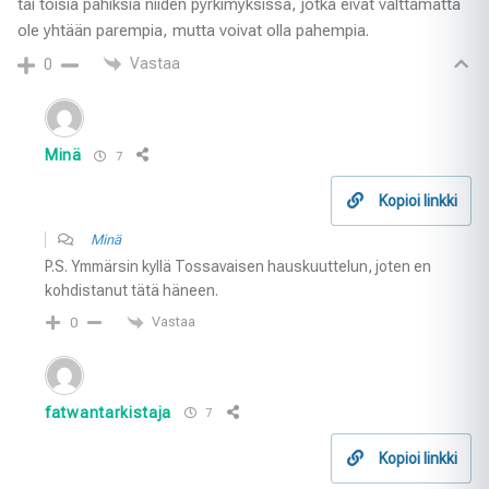
tai toisia pahiksia niiden pyrkimyksissä, jotka eivät välttämättä
ole yhtään parempia, mutta voivat olla pahempia.
Vastaa
0
Minä
7
Kopioi linkki
Minä
P.S. Ymmärsin kyllä Tossavaisen hauskuuttelun, joten en
kohdistanut tätä häneen.
Vastaa
0
fatwantarkistaja
7
Kopioi linkki