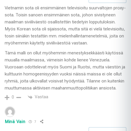
Vietnamin sota oli ensimmäinen televisioitu suurvaltojen proxy-
sota. Toisin sanoen ensimmäinen sota, johon sivistyneen
maailman siviiliväestö osallistettiin tiedetyin lopputuloksin.
Myös Korean sota oli sijaissota, mutta sitä ei vielä televisioitu,
tosin siinäkin testattiin mm. mielenhallintamenetelmiä, joita on
myöhemmin käytetty siviiliväestöä vastaan.
Tämä malli on ollut myöhemmin menestyksekkäästi käytössä
muualla maailmassa, viimeisin kohde lienee Venezuela.
Vuoroaan odottelevat myös Suomi ja Ruotsi, mutta väestön ja
kulttuurin homogeenisyyden vuoksi näissä maissa ei ole ollut
ryhmiä, joita ulkovallat voisivat hyödyntää. Tilanne on kuitenkin
muuttumassa aktiivisen maahanmuuttopolitiikan ansiosta.
Vastaa
0
Minä Vain
7