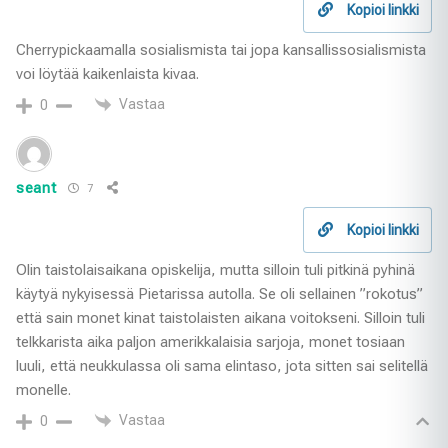
Kopioi linkki
Cherrypickaamalla sosialismista tai jopa kansallissosialismista
voi löytää kaikenlaista kivaa.
Vastaa
0
seant
7
Kopioi linkki
Olin taistolaisaikana opiskelija, mutta silloin tuli pitkinä pyhinä
käytyä nykyisessä Pietarissa autolla. Se oli sellainen ”rokotus”
että sain monet kinat taistolaisten aikana voitokseni. Silloin tuli
telkkarista aika paljon amerikkalaisia sarjoja, monet tosiaan
luuli, että neukkulassa oli sama elintaso, jota sitten sai selitellä
monelle.
Vastaa
0