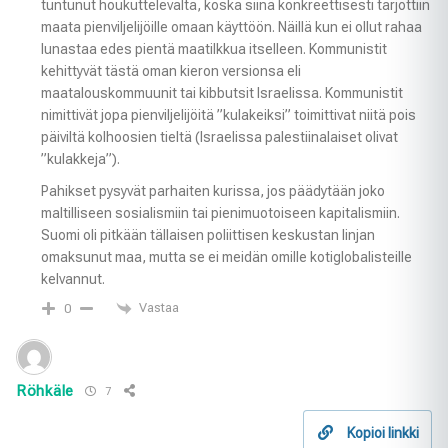
tuntunut houkuttelevalta, koska siinä konkreettisesti tarjottiin
maata pienviljelijöille omaan käyttöön. Näillä kun ei ollut rahaa
lunastaa edes pientä maatilkkua itselleen. Kommunistit
kehittyvät tästä oman kieron versionsa eli
maatalouskommuunit tai kibbutsit Israelissa. Kommunistit
nimittivät jopa pienviljelijöitä ”kulakeiksi” toimittivat niitä pois
päiviltä kolhoosien tieltä (Israelissa palestiinalaiset olivat
”kulakkeja”).
Pahikset pysyvät parhaiten kurissa, jos päädytään joko
maltilliseen sosialismiin tai pienimuotoiseen kapitalismiin.
Suomi oli pitkään tällaisen poliittisen keskustan linjan
omaksunut maa, mutta se ei meidän omille kotiglobalisteille
kelvannut.
Vastaa
0
Röhkäle
7
Kopioi linkki