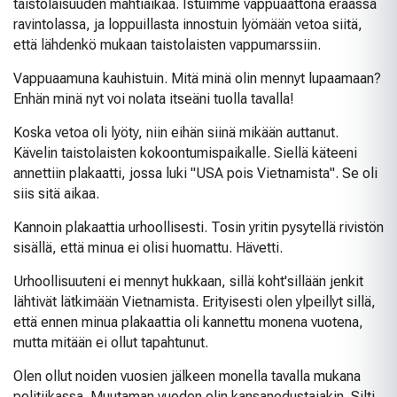
taistolaisuuden mahtiaikaa. Istuimme vappuaattona eräässä
ravintolassa, ja loppuillasta innostuin lyömään vetoa siitä,
että lähdenkö mukaan taistolaisten vappumarssiin.
Vappuaamuna kauhistuin. Mitä minä olin mennyt lupaamaan?
Enhän minä nyt voi nolata itseäni tuolla tavalla!
Koska vetoa oli lyöty, niin eihän siinä mikään auttanut.
Kävelin taistolaisten kokoontumispaikalle. Siellä käteeni
annettiin plakaatti, jossa luki "USA pois Vietnamista". Se oli
siis sitä aikaa.
Kannoin plakaattia urhoollisesti. Tosin yritin pysytellä rivistön
sisällä, että minua ei olisi huomattu. Hävetti.
Urhoollisuuteni ei mennyt hukkaan, sillä koht'sillään jenkit
lähtivät lätkimään Vietnamista. Erityisesti olen ylpeillyt sillä,
että ennen minua plakaattia oli kannettu monena vuotena,
mutta mitään ei ollut tapahtunut.
Olen ollut noiden vuosien jälkeen monella tavalla mukana
politiikassa. Muutaman vuoden olin kansanedustajakin. Silti