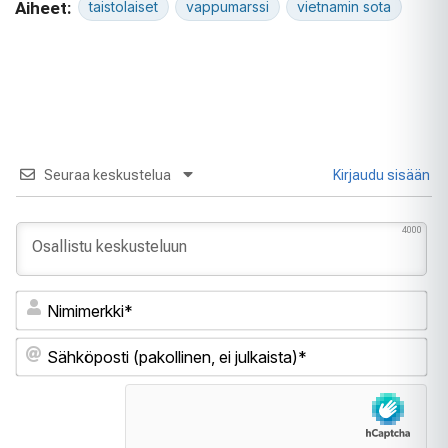
Aiheet:
taistolaiset
vappumarssi
vietnamin sota
Seuraa keskustelua
Kirjaudu sisään
4000
Ni
Sä
(pa
ei
jul