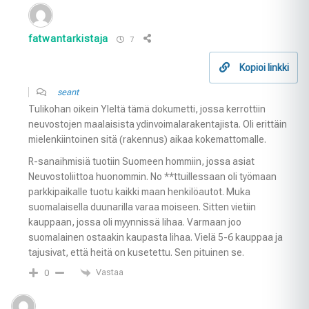
fatwantarkistaja
7
Kopioi linkki
seant
Tulikohan oikein Yleltä tämä dokumetti, jossa kerrottiin
neuvostojen maalaisista ydinvoimalarakentajista. Oli erittäin
mielenkiintoinen sitä (rakennus) aikaa kokemattomalle.
R-sanaihmisiä tuotiin Suomeen hommiin, jossa asiat
Neuvostoliittoa huonommin. No **ttuillessaan oli työmaan
parkkipaikalle tuotu kaikki maan henkilöautot. Muka
suomalaisella duunarilla varaa moiseen. Sitten vietiin
kauppaan, jossa oli myynnissä lihaa. Varmaan joo
suomalainen ostaakin kaupasta lihaa. Vielä 5-6 kauppaa ja
tajusivat, että heitä on kusetettu. Sen pituinen se.
Vastaa
0