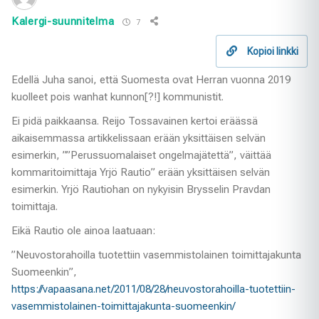
Kalergi-suunnitelma
7
Kopioi linkki
Edellä Juha sanoi, että Suomesta ovat Herran vuonna 2019
kuolleet pois wanhat kunnon[?!] kommunistit.
Ei pidä paikkaansa. Reijo Tossavainen kertoi eräässä
aikaisemmassa artikkelissaan erään yksittäisen selvän
esimerkin, ””Perussuomalaiset ongelmajätettä”, väittää
kommaritoimittaja Yrjö Rautio” erään yksittäisen selvän
esimerkin. Yrjö Rautiohan on nykyisin Brysselin Pravdan
toimittaja.
Eikä Rautio ole ainoa laatuaan:
”Neuvostorahoilla tuotettiin vasemmistolainen toimittajakunta
Suomeenkin”,
https://vapaasana.net/2011/08/28/neuvostorahoilla-tuotettiin-
vasemmistolainen-toimittajakunta-suomeenkin/