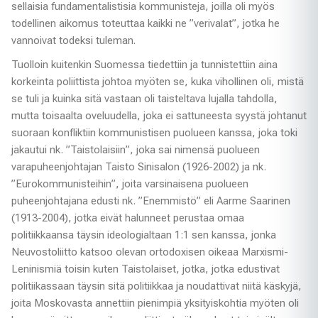
sellaisia fundamentalistisia kommunisteja, joilla oli myös
todellinen aikomus toteuttaa kaikki ne ”verivalat”, jotka he
vannoivat todeksi tuleman.
Tuolloin kuitenkin Suomessa tiedettiin ja tunnistettiin aina
korkeinta poliittista johtoa myöten se, kuka vihollinen oli, mistä
se tuli ja kuinka sitä vastaan oli taisteltava lujalla tahdolla,
mutta toisaalta oveluudella, joka ei sattuneesta syystä johtanut
suoraan konfliktiin kommunistisen puolueen kanssa, joka toki
jakautui nk. ”Taistolaisiin”, joka sai nimensä puolueen
varapuheenjohtajan Taisto Sinisalon (1926-2002) ja nk.
”Eurokommunisteihin”, joita varsinaisena puolueen
puheenjohtajana edusti nk. ”Enemmistö” eli Aarme Saarinen
(1913-2004), jotka eivät halunneet perustaa omaa
politiikkaansa täysin ideologialtaan 1:1 sen kanssa, jonka
Neuvostoliitto katsoo olevan ortodoxisen oikeaa Marxismi-
Leninismiä toisin kuten Taistolaiset, jotka, jotka edustivat
politiikassaan täysin sitä politiikkaa ja noudattivat niitä käskyjä,
joita Moskovasta annettiin pienimpiä yksityiskohtia myöten oli