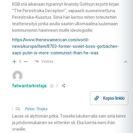
KGB:stä aikanaan hypännyt Anatoliy Golitsyn kirjoitti kirjan
”The Perestroika Deception”, vapaasti suomennettuna
Perestroika-Kusetus. Siinä hän kertoo miten toteutettiin
teatteriesitys jonka avulla saatiin ulkomaailma luulemaan
kommunismin hävinneen muille ideologioille:
https://www.thenewamerican.com/world-
news/europe/item/8703-former-soviet-boss-gorbachev-
says-putin-is-more-communist-than-he-was
Vastaa
0
fatwantarkistaja
7
Kopioi linkki
Petos -Troijka
Lause oli älyttömän pitkä. Toisella lukukerralla sain siitä kiinni
ja johdonmukainen se sittenkin oli. Eka luenta meni ihan
oraville.