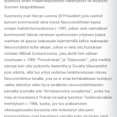
kyseessä sitten maailmanpoliittiset näkemykset tai sisältyen
Suomen sisäpolitikkaan.
Suomesta ovat Herran vuonna 2019 kuolleet pois wanhat
kunnon kommunistit siinä missä Neuvostoliittokin kaatui
omaan mahdottomuuteensa v. 1991, jolloin vielä vanhoilliset
kommunistit tekivät viimeisen epätoivoisen yrityksen palata
wanhaan eli ajassa taaksepäin kääntämällä kelloa taaksepäin
Neuvostoliiton kulta-aikaan, jolloin ei vielä oltu kuutukaan
mistään Mikhail Gorbachovista, joka aloitti heti valtaan
noustuaan v. 1985 ”Perestroikan” ja ”Glasnostin”, joka merkits
samaai kuin olisi pudotettu Aatamilta ja Eevalta Viikunanlehti
pois edestä, sillä tuo yritys uudistaa henkitoreissaan olevaa
Neuvostoliittoa tavallla, jota se ei enää kertakaikkiaan kestänyt,
vaikka tarkoitus olikin hyvä tavallisten neuvostoliittolaisten
kannalta tuomalla sitä ”ihmiskasvoista sosialismia”, jonka tuo
maa oli murskannut Prahan keväänä tunnetun Tsekkoslovakian
miehityksen v. 1968, koska, jos tuo poikeaminen
oikeaoppisuuden kurssista olisi toteutunut olisi pieni
kommunistinen maa hajoittanut samalla koko itä-blokin siinä