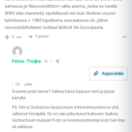
samassa ja Neuvostoliittom valta-asema, jonka se hankki
WWII olisi menetetty täydellisesti niin kuin Berliinin muurin
luhistuessa v. 1989 lopullisena seurauksena oli, jolloin
neuvostoliittolaiset sotilaat lähtivät Itä-Euroopasta.
Vastaa
0
Petos -Troijka
7
Kopioi linkki
juha.
Suomen pisin lause? Vaikea lukea loppuun asti ja pysyä
kärryllä.
PS. Herra Gorbachov lausui myös että kommunismi on yhä
vallassa Venäjällä. Se on vain piiloutunut kulissien taakse.
Gorbachovin mukaan Putin on kommunistisempi kuin hän itse
oli vallassa.