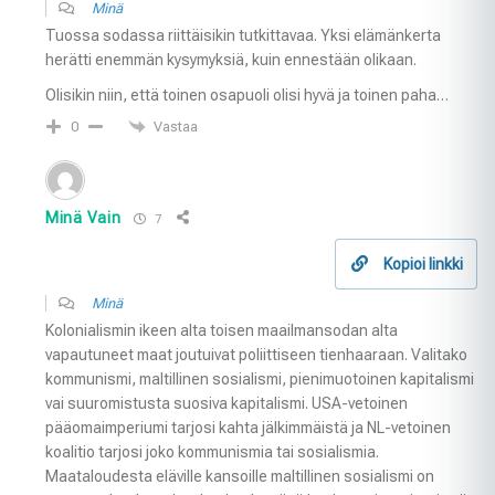
Minä
Tuossa sodassa riittäisikin tutkittavaa. Yksi elämänkerta
herätti enemmän kysymyksiä, kuin ennestään olikaan.
Olisikin niin, että toinen osapuoli olisi hyvä ja toinen paha…
Vastaa
0
Minä Vain
7
Kopioi linkki
Minä
Kolonialismin ikeen alta toisen maailmansodan alta
vapautuneet maat joutuivat poliittiseen tienhaaraan. Valitako
kommunismi, maltillinen sosialismi, pienimuotoinen kapitalismi
vai suuromistusta suosiva kapitalismi. USA-vetoinen
pääomaimperiumi tarjosi kahta jälkimmäistä ja NL-vetoinen
koalitio tarjosi joko kommunismia tai sosialismia.
Maataloudesta eläville kansoille maltillinen sosialismi on