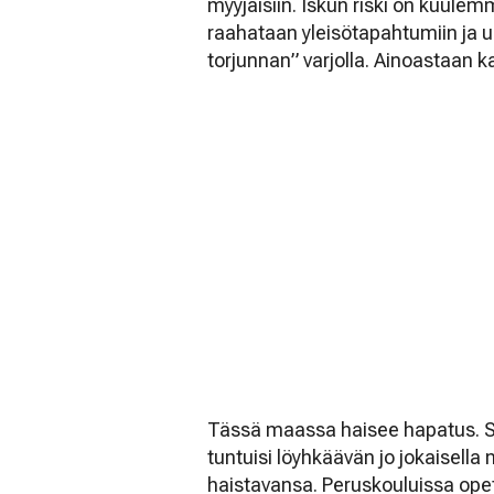
myyjäisiin. Iskun riski on kuule
raahataan yleisötapahtumiin ja uu
torjunnan” varjolla. Ainoastaan k
Tässä maassa haisee hapatus. Se
tuntuisi löyhkäävän jo jokaisella n
haistavansa. Peruskouluissa ope