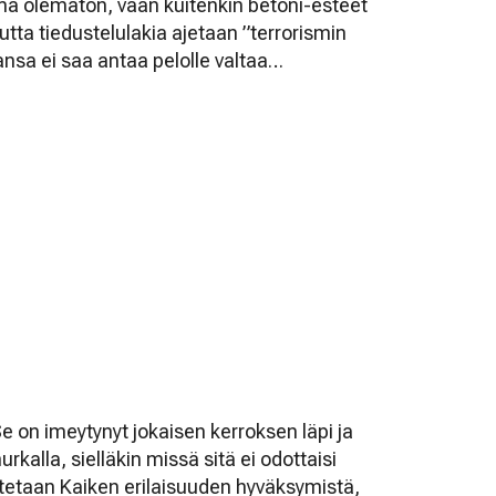
mma olematon, vaan kuitenkin betoni-esteet
tta tiedustelulakia ajetaan ”terrorismin
ansa ei saa antaa pelolle valtaa…
 on imeytynyt jokaisen kerroksen läpi ja
urkalla, sielläkin missä sitä ei odottaisi
tetaan Kaiken erilaisuuden hyväksymistä,