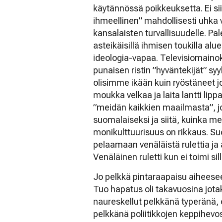
käytännössä poikkeuksetta. Ei siis
ihmeellinen” mahdollisesti uhka v
kansalaisten turvallisuudelle. P
asteikäisillä ihmisen toukilla alue
ideologia-vapaa. Televisiomainoks
punaisen ristin ”hyväntekijät” sy
olisimme ikään kuin ryöstäneet j
moukka velkaa ja laita lantti lip
”meidän kaikkien maailmasta”, j
suomalaiseksi ja siitä, kuinka m
monikulttuurisuus on rikkaus. 
pelaamaan venäläistä rulettia j
Venäläinen ruletti kun ei toimi sil
Jo pelkkä pintaraapaisu aiheese
Tuo hapatus oli takavuosina jotaki
naureskellut pelkkänä typeränä, 
pelkkänä poliitikkojen keppihevo