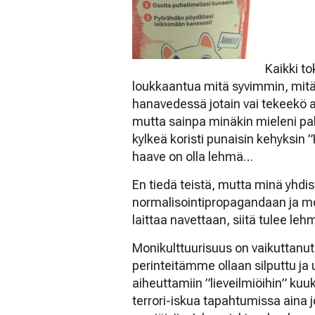
Kaikki t
loukkaantua mitä syvimmin, mitä
hanavedessä jotain vai tekeekö 
mutta sainpa minäkin mieleni pah
kylkeä koristi punaisin kehyksin 
haave on olla lehmä…
En tiedä teistä, mutta minä yhdi
normalisointipropagandaan ja mon
laittaa navettaan, siitä tulee le
Monikulttuurisuus on vaikuttanut
perinteitämme ollaan silputtu ja 
aiheuttamiin ”lieveilmiöihin” ku
terrori-iskua tapahtumissa aina j