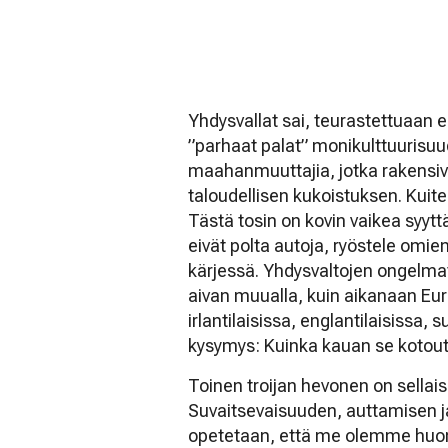
Yhdysvallat sai, teurastettuaan 
”parhaat palat” monikulttuurisuu
maahanmuuttajia, jotka rakensi
taloudellisen kukoistuksen. Kuite
Tästä tosin on kovin vaikea syyt
eivät polta autoja, ryöstele omie
kärjessä. Yhdysvaltojen ongelma
aivan muualla, kuin aikanaan Eu
irlantilaisissa, englantilaisissa
kysymys: Kuinka kauan se kotou
Toinen troijan hevonen on sellai
Suvaitsevaisuuden, auttamisen 
opetetaan, että me olemme huono