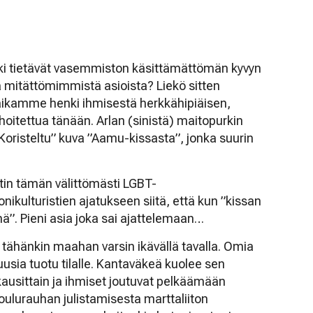
oki tietävät vasemmiston käsittämättömän kyvyn
 mitättömimmistä asioista? Liekö sitten
aikamme henki ihmisestä herkkähipiäisen,
oitettua tänään. Arlan (sinistä) maitopurkin
”Koristeltu” kuva ”Aamu-kissasta”, jonka suurin
stin tämän välittömästi LGBT-
ikulturistien ajatukseen siitä, että kun ”kissan
hmä”. Pieni asia joka sai ajattelemaan…
 tähänkin maahan varsin ikävällä tavalla. Omia
uusia tuotu tilalle. Kantaväkeä kuolee sen
ukausittain ja ihmiset joutuvat pelkäämään
oulurauhan julistamisesta marttaliiton