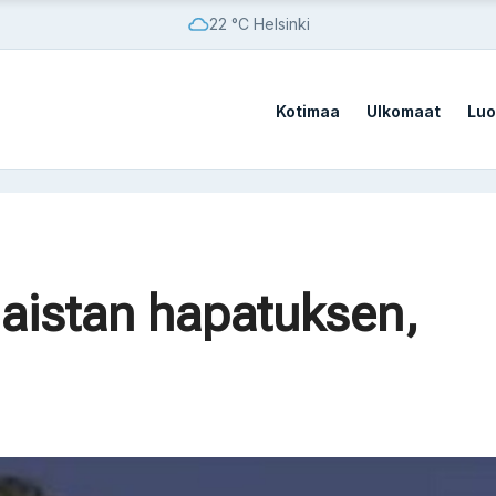
22 °C Helsinki
Kotimaa
Ulkomaat
Luo
vistä sotilastukikohdista
Haistan hapatuksen,
vistä sotilastukikohdista