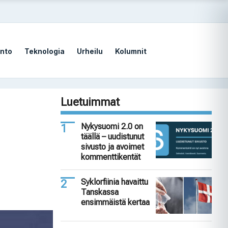
nto
Teknologia
Urheilu
Kolumnit
Luetuimmat
Nykysuomi 2.0 on
täällä – uudistunut
sivusto ja avoimet
kommenttikentät
Syklorfiinia havaittu
Tanskassa
ensimmäistä kertaa