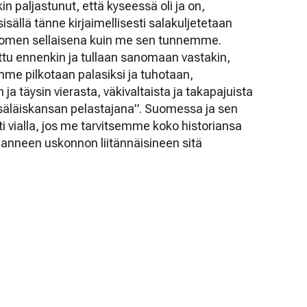
n paljastunut, että kyseessä oli ja on,
isällä tänne kirjaimellisesti salakuljetetaan
uomen sellaisena kuin me sen tunnemme.
tu ennenkin ja tullaan sanomaan vastakin,
mme pilkotaan palasiksi ja tuhotaan,
a täysin vierasta, väkivaltaista ja takapajuista
tsäläiskansan pelastajana”. Suomessa ja sen
sti vialla, jos me tarvitsemme koko historiansa
hanneen uskonnon liitännäisineen sitä