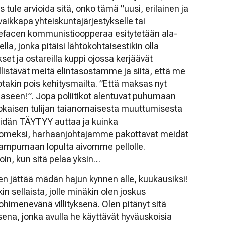
 tule arvioida sitä, onko tämä ”uusi, erilainen ja
aikkapa yhteiskuntajärjestykselle tai
alefacen kommunistioopperaa esitytetään ala-
ella, jonka pitäisi lähtökohtaisestikin olla
et ja ostareilla kuppi ojossa kerjäävät
yllistävät meitä elintasostamme ja siitä, että me
otakin pois kehitysmailta. ”Että maksas nyt
paaseen!”. Jopa poliitikot alentuvat puhumaan
okaisen tulijan taianomaisesta muuttumisesta
eidän TÄYTYY auttaa ja kuinka
Suomeksi, harhaanjohtajamme pakottavat meidät
a ampumaan lopulta aivomme pellolle.
loin, kun sitä pelaa yksin…
en jättää mädän hajun kynnen alle, kuukausiksi!
n sellaista, jolle minäkin olen joskus
ohimenevänä villityksenä. Olen pitänyt sitä
sena, jonka avulla he käyttävät hyväuskoisia