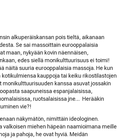
ensin alkuperäiskansan pois tieltä, aikanaan
desta. Se sai massoittain eurooppalaisia
vat maan, nykyään kovin näennäisen,
nkaan, edes siellä monikulttuurisuus ei toimi!
tää näitä suuria eurooppalaisia massoja. He kun
n kotikulmiensa kauppoja tai keiku rikostilastojen
t monikulttuurisuuden kanssa asuvat jossakin
roopasta saapuneissa espanjalaisissa,
, suomalaisissa, ruotsalaisissa jne… Herääkin
tuminen vie?!
senaan näkymätön, nimittäin ideologinen.
ja valkoisen miehen häpeän naamioimana meille
ja ja pahoja, he ovat hyviä. Meidän