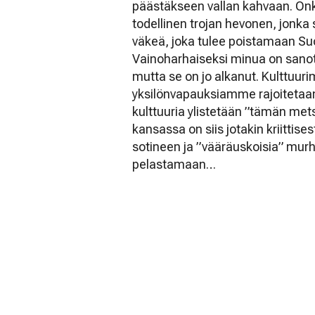
päästäkseen vallan kahvaan. Onki
todellinen trojan hevonen, jonka s
väkeä, joka tulee poistamaan S
Vainoharhaiseksi minua on sanot
mutta se on jo alkanut. Kulttuuri
yksilönvapauksiamme rajoitetaan j
kulttuuria ylistetään ”tämän me
kansassa on siis jotakin kriittise
sotineen ja ”vääräuskoisia” mur
pelastamaan…