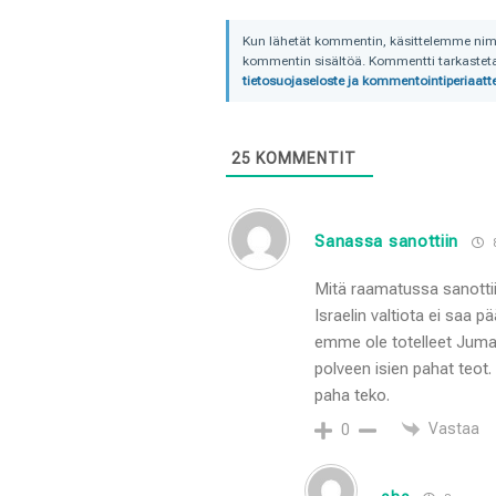
Kun lähetät kommentin, käsittelemme nimime
kommentin sisältöä. Kommentti tarkastetaa
tietosuojaseloste ja kommentointiperiaatte
25
KOMMENTIT
Sanassa sanottiin
Mitä raamatussa sanottiin
Israelin valtiota ei saa
emme ole totelleet Juma
polveen isien pahat teot.
paha teko.
Vastaa
0