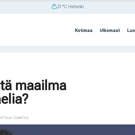
21 °C Helsinki
Kotimaa
Ulkomaat
Luo
ät Ukrainaa perheiden yrittäessä estää sieppauksia
stä maailma
aelia?
ät Ukrainaa perheiden yrittäessä estää sieppauksia
OITTAJA TOIMITUS