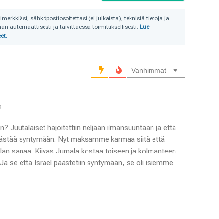
rkkiäsi, sähköpostiosoitettasi (ei julkaista), teknisiä tietoja ja
n automaattisesti ja tarvittaessa toimituksellisesti.
Lue
et.
Vanhimmat
8
? Juutalaiset hajoitettiin neljään ilmansuuntaan ja että
 päästää syntymään. Nyt maksamme karmaa siitä että
lan sanaa. Kiivas Jumala kostaa toiseen ja kolmanteen
 Ja se että Israel päästetiin syntymään, se oli isiemme