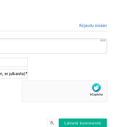
Kirjaudu sisään
4000
Nimimerkki*
Sähköposti
(pakollinen,
ei
julkaista)*