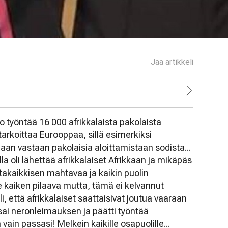
Jaa artikkeli
oo työntää 16 000 afrikkalaista pakolaista
arkoittaa Eurooppaa, sillä esimerkiksi
aan vastaan pakolaisia aloittamistaan sodista...
la oli lähettää afrikkalaiset Afrikkaan ja mikäpäs
ertakaikkisen mahtavaa ja kaikin puolin
e kaiken pilaava mutta, tämä ei kelvannut
li, että afrikkalaiset saattaisivat joutua vaaraan
el sai neronleimauksen ja päätti työntää
 vain passasi! Melkein kaikille osapuolille...