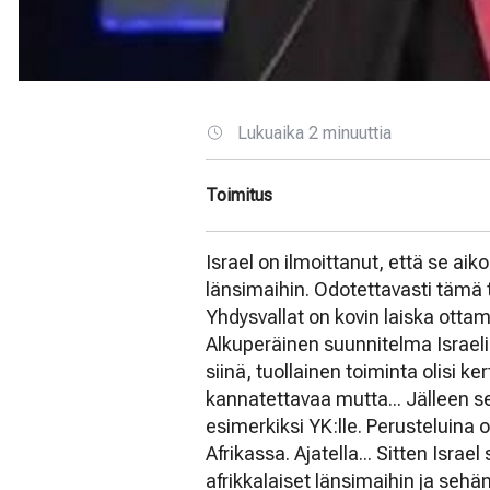
Lukuaika 2 minuuttia
Toimitus
Israel on ilmoittanut, että se aik
länsimaihin. Odotettavasti tämä t
Yhdysvallat on kovin laiska ottam
Alkuperäinen suunnitelma Israelil
siinä, tuollainen toiminta olisi k
kannatettavaa mutta... Jälleen s
esimerkiksi YK:lle. Perusteluina o
Afrikassa. Ajatella... Sitten Isra
afrikkalaiset länsimaihin ja sehän