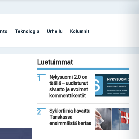
nto
Teknologia
Urheilu
Kolumnit
Luetuimmat
Nykysuomi 2.0 on
täällä – uudistunut
sivusto ja avoimet
kommenttikentät
Syklorfiinia havaittu
Tanskassa
ensimmäistä kertaa