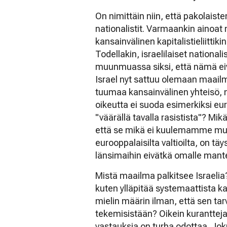
On nimittäin niin, että pakolaiste
nationalistit. Varmaankin ainoat 
kansainvälinen kapitalistieliittik
Todellakin, israelilaiset nationali
muunmuassa siksi, että nämä eivät
Israel nyt sattuu olemaan maailma
tuumaa kansainvälinen yhteisö, 
oikeutta ei suoda esimerkiksi euroo
"väärällä tavalla rasistista"? Mikä
että se mikä ei kuulemamme muka
eurooppalaisilta valtioilta, on täy
länsimaihin eivätkä omalle mant
Mistä maailma palkitsee Israelia
kuten ylläpitää systemaattista k
mielin määrin ilman, että sen ta
tekemisistään? Oikein kurantteja 
vastauksia on turha odottaa. Jok