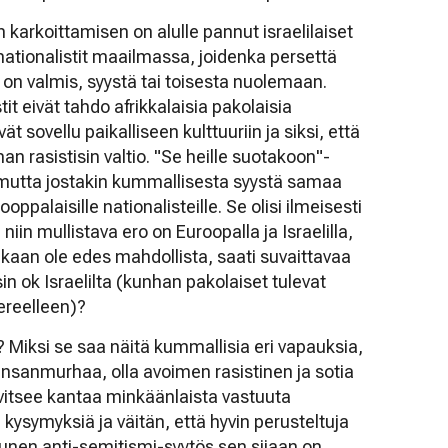
n karkoittamisen on alulle pannut israelilaiset
nationalistit maailmassa, joidenka persettä
in on valmis, syystä tai toisesta nuolemaan.
stit eivät tahdo afrikkalaisia pakolaisia
 sovellu paikalliseen kulttuuriin ja siksi, että
n rasistisin valtio. "Se heille suotakoon"-
mutta jostakin kummallisesta syystä samaa
ppalaisille nationalisteille. Se olisi ilmeisesti
 niin mullistava ero on Euroopalla ja Israelilla,
an ole edes mahdollista, saati suvaittavaa
sin ok Israelilta (kunhan pakolaiset tulevat
ereelleen)?
? Miksi se saa näitä kummallisia eri vapauksia,
ansanmurhaa, olla avoimen rasistinen ja sotia
rvitsee kantaa minkäänlaista vastuuta
kysymyksiä ja väitän, että hyvin perusteltuja
unen anti-semitismi-syytös sen sijaan on