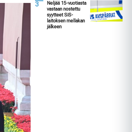
Neljää 15-vuotiasta
vastaan nostettu
syytteet SiS-
laitoksen mellakan
jälkeen