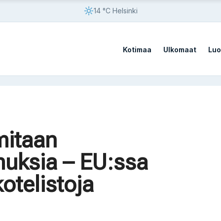
14 °C Helsinki
Kotimaa
Ulkomaat
Luo
vistä sotilastukikohdista
mitaan
vistä sotilastukikohdista
uksia – EU:ssa
otelistoja