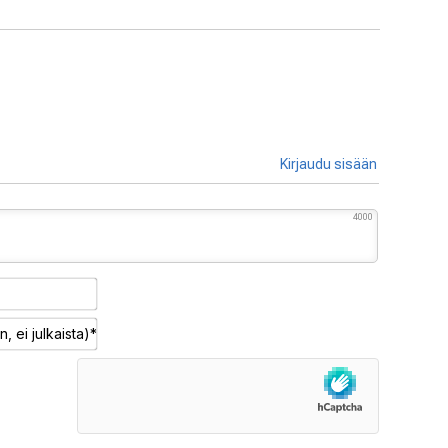
Kirjaudu sisään
4000
Nimimerkki*
Sähköposti
(pakollinen,
ei
julkaista)*