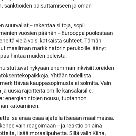
n, sanktioiden paisuttamiseen ja oman
suurvallat – rakentaa siltoja, sopii
ymmenien vuosien päähän – Eurooppa puolestaan
keneltä vielä voisi katkaista suhteet. Tämän
ut maailman markkinatorin perukoille jäänyt
paa hintaa muiden peleistä.
muistuttavat nykyään enemmän inkvisiittoreiden
äätöksentekopaikkoja. Yhtään todellista
n merkittävää kauppasopimusta ei solmita. Vain
ja uusia rajoitteita omille kansalaisille.
a: energiahintojen nousu, tuotannon
iman katoaminen.
ettei se enää osaa ajatella itseään maailmassa.
kenee vain reagoimaan – ja reaktio on aina
tteita, lisää moraalipuhetta. Sillä välin Kiina,