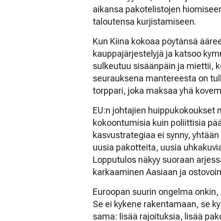
aikansa pakotelistojen hiomisee
taloutensa kurjistamiseen.
Kun Kiina kokoaa pöytänsä ääreen 
kauppajärjestelyjä ja katsoo k
sulkeutuu sisäänpäin ja miettii, 
seurauksena mantereesta on tull
torppari, joka maksaa yhä kovem
EU:n johtajien huippukokoukset 
kokoontumisia kuin poliittisia p
kasvustrategiaa ei synny, yhtää
uusia pakotteita, uusia uhkakuvia 
Lopputulos näkyy suoraan arjess
karkaaminen Aasiaan ja ostovo
Euroopan suurin ongelma onkin, 
Se ei kykene rakentamaan, se ky
sama: lisää rajoituksia, lisää pako