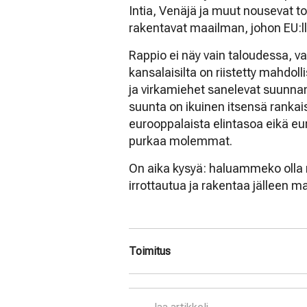
Intia, Venäjä ja muut nousevat to
rakentavat maailman, johon EU:ll
Rappio ei näy vain taloudessa, v
kansalaisilta on riistetty mahdol
ja virkamiehet sanelevat suunnan,
suunta on ikuinen itsensä rankai
eurooppalaista elintasoa eikä eur
purkaa molemmat.
On aika kysyä: haluammeko olla
irrottautua ja rakentaa jälleen 
Toimitus