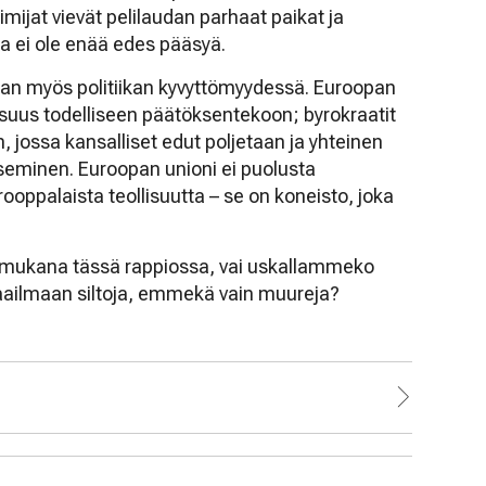
imijat vievät pelilaudan parhaat paikat ja
a ei ole enää edes pääsyä.
aan myös politiikan kyvyttömyydessä. Euroopan
lisuus todelliseen päätöksentekoon; byrokraatit
 jossa kansalliset edut poljetaan ja yhteinen
seminen. Euroopan unioni ei puolusta
ooppalaista teollisuutta – se on koneisto, joka
 mukana tässä rappiossa, vai uskallammeko
maailmaan siltoja, emmekä vain muureja?