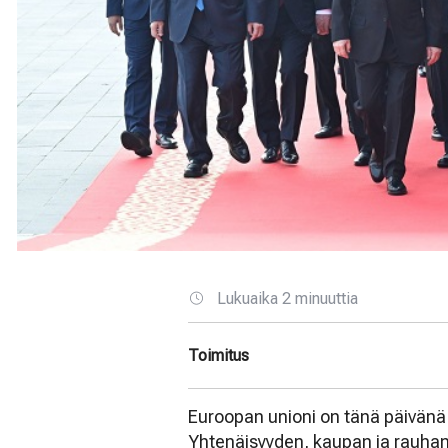
Lukuaika 2 minuuttia
Toimitus
Euroopan unioni on tänä päivänä ka
Yhtenäisyyden, kaupan ja rauhan p