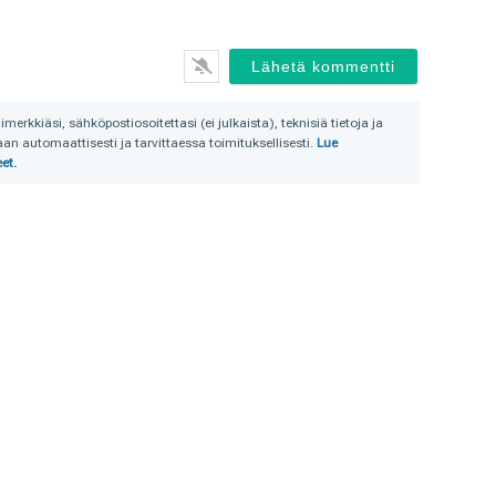
rkkiäsi, sähköpostiosoitettasi (ei julkaista), teknisiä tietoja ja
n automaattisesti ja tarvittaessa toimituksellisesti.
Lue
et.