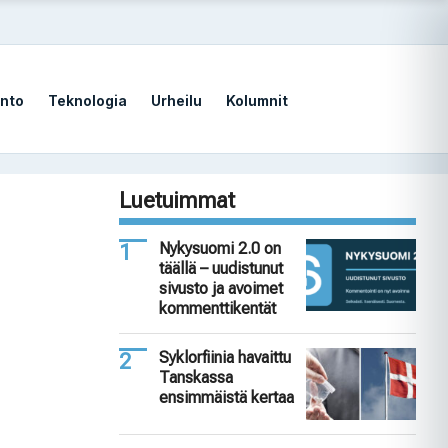
nto
Teknologia
Urheilu
Kolumnit
Luetuimmat
Nykysuomi 2.0 on
täällä – uudistunut
sivusto ja avoimet
kommenttikentät
Syklorfiinia havaittu
Tanskassa
ensimmäistä kertaa