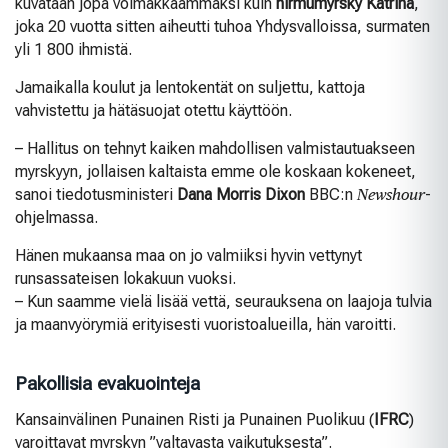
kuvataan jopa voimakkaammaksi kuin
hirmumyrsky Katrina
,
joka 20 vuotta sitten aiheutti tuhoa Yhdysvalloissa, surmaten
yli 1 800 ihmistä.
Jamaikalla koulut ja lentokentät on suljettu, kattoja
vahvistettu ja hätäsuojat otettu käyttöön.
– Hallitus on tehnyt kaiken mahdollisen valmistautuakseen
myrskyyn, jollaisen kaltaista emme ole koskaan kokeneet,
sanoi tiedotusministeri
Dana Morris Dixon
BBC:n
Newshour
-
ohjelmassa.
Hänen mukaansa maa on jo valmiiksi hyvin vettynyt
runsassateisen lokakuun vuoksi.
– Kun saamme vielä lisää vettä, seurauksena on laajoja tulvia
ja maanvyörymiä erityisesti vuoristoalueilla, hän varoitti.
Pakollisia evakuointeja
Kansainvälinen Punainen Risti ja Punainen Puolikuu (
IFRC
)
varoittavat myrskyn ”valtavasta vaikutuksesta”.