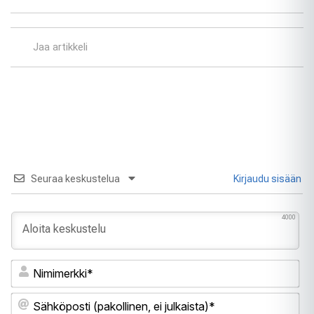
Jaa artikkeli
Seuraa keskustelua
Kirjaudu sisään
4000
Ni
Sä
(pa