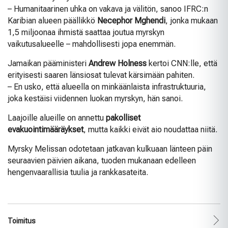
– Humanitaarinen uhka on vakava ja välitön, sanoo IFRC:n
Karibian alueen päällikkö
Necephor Mghendi
, jonka mukaan
1,5 miljoonaa ihmistä saattaa joutua myrskyn
vaikutusalueelle – mahdollisesti jopa enemmän.
Jamaikan pääministeri
Andrew Holness
kertoi CNN:lle, että
erityisesti saaren länsiosat tulevat kärsimään pahiten.
– En usko, että alueella on minkäänlaista infrastruktuuria,
joka kestäisi viidennen luokan myrskyn, hän sanoi.
Laajoille alueille on annettu
pakolliset
evakuointimääräykset
, mutta kaikki eivät aio noudattaa niitä.
Myrsky Melissan odotetaan jatkavan kulkuaan länteen päin
seuraavien päivien aikana, tuoden mukanaan edelleen
hengenvaarallisia tuulia ja rankkasateita.
Toimitus