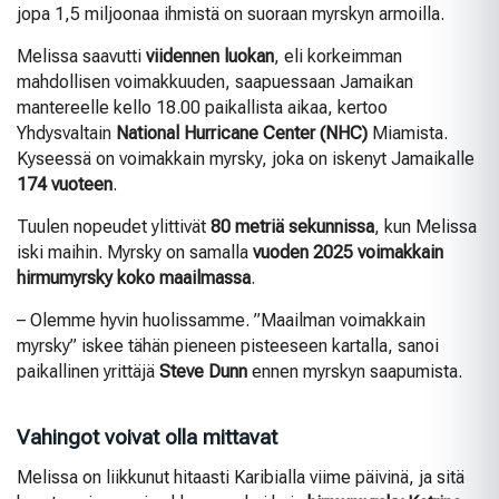
jopa 1,5 miljoonaa ihmistä on suoraan myrskyn armoilla.
Melissa saavutti
viidennen luokan
, eli korkeimman
mahdollisen voimakkuuden, saapuessaan Jamaikan
mantereelle kello 18.00 paikallista aikaa, kertoo
Yhdysvaltain
National Hurricane Center (NHC)
Miamista.
Kyseessä on voimakkain myrsky, joka on iskenyt Jamaikalle
174 vuoteen
.
Tuulen nopeudet ylittivät
80 metriä sekunnissa
, kun Melissa
iski maihin. Myrsky on samalla
vuoden 2025 voimakkain
hirmumyrsky koko maailmassa
.
– Olemme hyvin huolissamme. ”Maailman voimakkain
myrsky” iskee tähän pieneen pisteeseen kartalla, sanoi
paikallinen yrittäjä
Steve Dunn
ennen myrskyn saapumista.
Vahingot voivat olla mittavat
Melissa on liikkunut hitaasti Karibialla viime päivinä, ja sitä