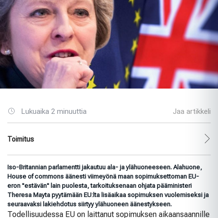
Lukuaika 2 minuuttia
Jaa artikkeli
Toimitus
Iso-Britannian parlamentti jakautuu ala- ja ylähuoneeseen. Alahuone,
House of commons äänesti viimeyönä maan sopimuksettoman EU-
eron "estävän" lain puolesta, tarkoituksenaan ohjata pääministeri
Theresa Mayta pyytämään EU:lta lisäaikaa sopimuksen vuolemiseksi ja
seuraavaksi lakiehdotus siirtyy ylähuoneen äänestykseen.
Todellisuudessa EU on laittanut sopimuksen aikaansaannille