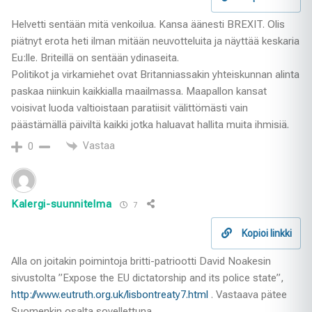
Helvetti sentään mitä venkoilua. Kansa äänesti BREXIT. Olis
piätnyt erota heti ilman mitään neuvotteluita ja näyttää keskaria
Eu:lle. Briteillä on sentään ydinaseita.
Politikot ja virkamiehet ovat Britanniassakin yhteiskunnan alinta
paskaa niinkuin kaikkialla maailmassa. Maapallon kansat
voisivat luoda valtioistaan paratiisit välittömästi vain
päästämällä päiviltä kaikki jotka haluavat hallita muita ihmisiä.
Vastaa
0
Kalergi-suunnitelma
7
Kopioi linkki
Alla on joitakin poimintoja britti-patriootti David Noakesin
sivustolta ”Expose the EU dictatorship and its police state”,
http://www.eutruth.org.uk/lisbontreaty7.html
. Vastaava pätee
Suomenkin osalta sovellettuna.