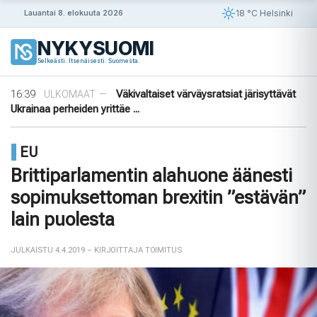
Siirry
18 °C Helsinki
Lauantai 8. elokuuta 2026
sisältöön
NYKYSUOMI
09:08
Rapujuhlat – Ruotsin loppukesän rituaali
VIIHDE
—
Selkeästi. Itsenäisesti. Suomesta.
19:48
Uusi valvontateknologia luo digitaalisen
ULKOMAAT
—
sormenjäljen ajoneuvon laitteista ...
16:39
Väkivaltaiset värväysratsiat järisyttävät
ULKOMAAT
—
Ukrainaa perheiden yrittäe ...
14:42
Norjalainen viikinkihauta avattiin
VIIHDE
—
12:38
Merenkurkku: Suomen muuttuva rannikko
VIIHDE
—
EU
09:08
Rapujuhlat – Ruotsin loppukesän rituaali
VIIHDE
—
19:48
Uusi valvontateknologia luo digitaalisen
ULKOMAAT
—
Brittiparlamentin alahuone äänesti
sormenjäljen ajoneuvon laitteista ...
sopimuksettoman brexitin ”estävän”
lain puolesta
JULKAISTU 4.4.2019
– KIRJOITTAJA TOIMITUS