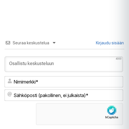
Seuraa keskustelua
Kirjaudu sisään
4000
Ni
Sä
(pa
ei
jul