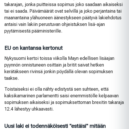
takarajan, jonka puitteissa sopimus joko saadaan aikaiseksi
tai ei saada. Päivämäärät ovat selvillä ja joko perjantaina tai
maanantaina ylähuoneen äänestykseen päätyvä lakiehdotus
antaisi vain lakiin perustuvan ohjeistuksen lisä-ajan
pyytämisestä pääministerille.
EU on kantansa kertonut
Nykysuomi kertoi toissa viikolla Mayn edellisen lisäajan
pyynnön onnistuneen osittain ja britit saivat hetken
kerätäkseen rivinsä jonkin pöydällä olevan sopimuksen
taakse.
Toistaiseksi ei olla nähty edistystä sen suhteen, että
kaksikamarinen parlamentti saisi enemmistölle kelpaavan
sopimuksen aikaiseksi ja sopimuksettoman brexitin takaraja
12.4 lähestyy uhkaavasti.
Uusi laki ei todennäköisesti "estäisi" mitään