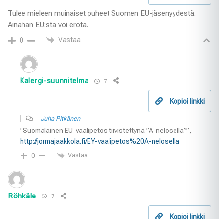
Tulee mieleen muinaiset puheet Suomen EU-jäsenyydestä.
Ainahan EU:sta voi erota.
Vastaa
0
Kalergi-suunnitelma
7
Kopioi linkki
Juha Pitkänen
”Suomalainen EU-vaalipetos tiivistettynä ”A-nelosella””,
http://jormajaakkola.fi/EY-vaalipetos%20A-nelosella
Vastaa
0
Röhkäle
7
Kopioi linkki