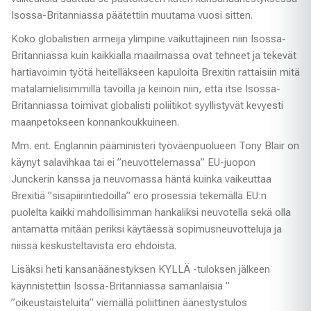
Isossa-Britanniassa päätettiin muutama vuosi sitten.
Koko globalistien armeija ylimpine vaikuttajineen niin Isossa-
Britanniassa kuin kaikkialla maailmassa ovat tehneet ja tekevät
hartiavoimin työtä heitelläkseen kapuloita Brexitin rattaisiin mitä
matalamielisimmillä tavoilla ja keinoin niin, että itse Isossa-
Britanniassa toimivat globalisti poliitikot syyllistyvät kevyesti
maanpetokseen konnankoukkuineen.
Mm. ent. Englannin pääministeri työväenpuolueen Tony Blair on
käynyt salavihkaa tai ei ”neuvottelemassa” EU-juopon
Junckerin kanssa ja neuvomassa häntä kuinka vaikeuttaa
Brexitiä ”sisäpiirintiedoilla” ero prosessia tekemällä EU:n
puolelta kaikki mahdollisimman hankaliksi neuvotella sekä olla
antamatta mitään periksi käytäessä sopimusneuvotteluja ja
niissä keskusteltavista ero ehdoista.
Lisäksi heti kansanäänestyksen KYLLÄ -tuloksen jälkeen
käynnistettiin Isossa-Britanniassa samanlaisia ”
”oikeustaisteluita” viemällä poliittinen äänestystulos