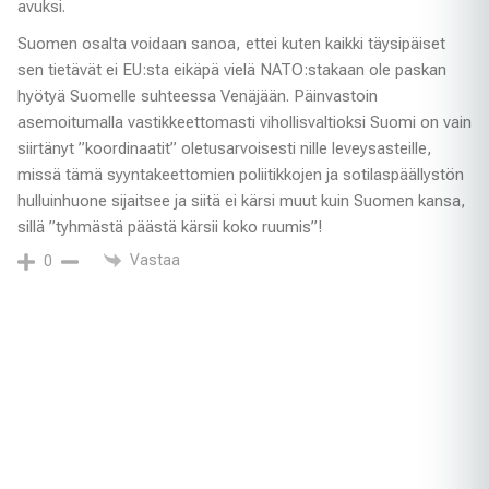
avuksi.
Suomen osalta voidaan sanoa, ettei kuten kaikki täysipäiset
sen tietävät ei EU:sta eikäpä vielä NATO:stakaan ole paskan
hyötyä Suomelle suhteessa Venäjään. Päinvastoin
asemoitumalla vastikkeettomasti vihollisvaltioksi Suomi on vain
siirtänyt ”koordinaatit” oletusarvoisesti nille leveysasteille,
missä tämä syyntakeettomien poliitikkojen ja sotilaspäällystön
hulluinhuone sijaitsee ja siitä ei kärsi muut kuin Suomen kansa,
sillä ”tyhmästä päästä kärsii koko ruumis”!
Vastaa
0