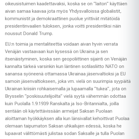
oikeusistuimen kaadettavaksi, koska se on ”laiton” käyttäen
aivan samaa kaavaa jota myös Yhdysvalloissa globalistit,
kommunistit ja demokraattinen puolue yrittivät mitätöidä
presidentinvaalien tuloksen, jonka voitti presidentiksi näin
noussut Donald Trump.
EU:n toimia ja mentaliteettia voidaan aivan hyvin verrata
Venäjän vastaavaan kun kysessä on Ukraina ja sen
itsenäistyminen, koska sen geopoliittinen sijainti on Venäjän
kannalta tärkeä varsinkin kun läntinen sotilasliitto NATO on
sanansa syöneenä ottamassa Ukrainaa jäsenvaltioksi ja EU
samoin jäsenvaltiokseen, joka vm. vielä on suurimpia syypäitä
Ukrainan kriisiin rohkaisemalla ja lupaamalla ”tukea”, jota on
Brysselin ”poskisuutelijoilta” vielä syytä vähemmän odottaa
kuin Puolalla 1.9.1939 Ranskalta ja Iso-Britannialta, joilla
sentään oli käytettävissään armeijat Saksan Puolaan
aloittaman hyökkäyksen alla kun länsivallat kehoittivat Puolaa
olemaan taipumaton Saksan uhkailujen edessä, koska he
lupaavat välittömästi julistaa sodan Saksalle ja tulla Puolan