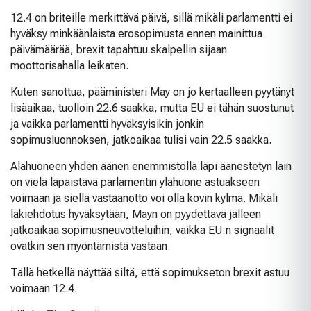
12.4 on briteille merkittävä päivä, sillä mikäli parlamentti ei
hyväksy minkäänlaista erosopimusta ennen mainittua
päivämäärää, brexit tapahtuu skalpellin sijaan
moottorisahalla leikaten.
Kuten sanottua, pääministeri May on jo kertaalleen pyytänyt
lisäaikaa, tuolloin 22.6 saakka, mutta EU ei tähän suostunut
ja vaikka parlamentti hyväksyisikin jonkin
sopimusluonnoksen, jatkoaikaa tulisi vain 22.5 saakka.
Alahuoneen yhden äänen enemmistöllä läpi äänestetyn lain
on vielä läpäistävä parlamentin ylähuone astuakseen
voimaan ja siellä vastaanotto voi olla kovin kylmä. Mikäli
lakiehdotus hyväksytään, Mayn on pyydettävä jälleen
jatkoaikaa sopimusneuvotteluihin, vaikka EU:n signaalit
ovatkin sen myöntämistä vastaan.
Tällä hetkellä näyttää siltä, että sopimukseton brexit astuu
voimaan 12.4.