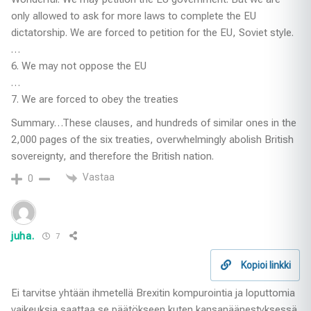
only allowed to ask for more laws to complete the EU
dictatorship. We are forced to petition for the EU, Soviet style.
…
6. We may not oppose the EU
…
7. We are forced to obey the treaties
Summary…These clauses, and hundreds of similar ones in the
2,000 pages of the six treaties, overwhelmingly abolish British
sovereignty, and therefore the British nation.
Vastaa
0
juha.
7
Kopioi linkki
Ei tarvitse yhtään ihmetellä Brexitin kompurointia ja loputtomia
vaikeuksia saattaa se päätökseen kuten kansanäänestyksessä