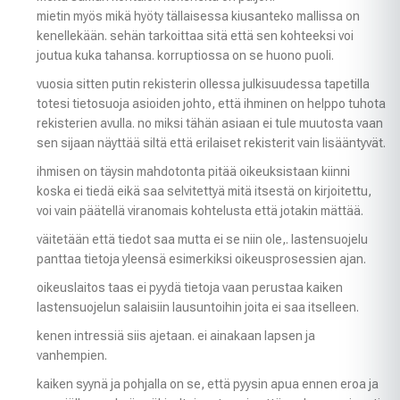
mietin myös mikä hyöty tällaisessa kiusanteko mallissa on
kenellekään. sehän tarkoittaa sitä että sen kohteeksi voi
joutua kuka tahansa. korruptiossa on se huono puoli.
vuosia sitten putin rekisterin ollessa julkisuudessa tapetilla
totesi tietosuoja asioiden johto, että ihminen on helppo tuhota
rekisterien avulla. no miksi tähän asiaan ei tule muutosta vaan
sen sijaan näyttää siltä että erilaiset rekisterit vain lisääntyvät.
ihmisen on täysin mahdotonta pitää oikeuksistaan kiinni
koska ei tiedä eikä saa selvitettyä mitä itsestä on kirjoitettu,
voi vain päätellä viranomais kohtelusta että jotakin mättää.
väitetään että tiedot saa mutta ei se niin ole,. lastensuojelu
panttaa tietoja yleensä esimerkiksi oikeusprosessien ajan.
oikeuslaitos taas ei pyydä tietoja vaan perustaa kaiken
lastensuojelun salaisiin lausuntoihin joita ei saa itselleen.
kenen intressiä siis ajetaan. ei ainakaan lapsen ja
vanhempien.
kaiken syynä ja pohjalla on se, että pyysin apua ennen eroa ja