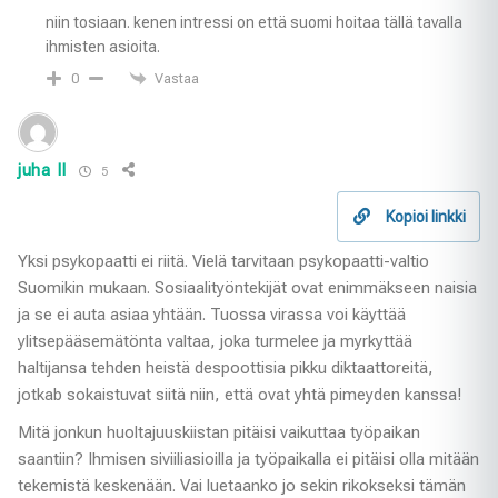
niin tosiaan. kenen intressi on että suomi hoitaa tällä tavalla
ihmisten asioita.
Vastaa
0
juha II
5
Kopioi linkki
Yksi psykopaatti ei riitä. Vielä tarvitaan psykopaatti-valtio
Suomikin mukaan. Sosiaalityöntekijät ovat enimmäkseen naisia
ja se ei auta asiaa yhtään. Tuossa virassa voi käyttää
ylitsepääsemätönta valtaa, joka turmelee ja myrkyttää
haltijansa tehden heistä despoottisia pikku diktaattoreitä,
jotkab sokaistuvat siitä niin, että ovat yhtä pimeyden kanssa!
Mitä jonkun huoltajuuskiistan pitäisi vaikuttaa työpaikan
saantiin? Ihmisen siviiliasioilla ja työpaikalla ei pitäisi olla mitään
tekemistä keskenään. Vai luetaanko jo sekin rikokseksi tämän