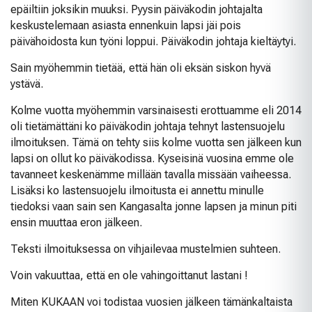
epäiltiin joksikin muuksi. Pyysin päiväkodin johtajalta
keskustelemaan asiasta ennenkuin lapsi jäi pois
päivähoidosta kun työni loppui. Päiväkodin johtaja kieltäytyi.
Sain myöhemmin tietää, että hän oli eksän siskon hyvä
ystävä.
Kolme vuotta myöhemmin varsinaisesti erottuamme eli 2014
oli tietämättäni ko päiväkodin johtaja tehnyt lastensuojelu
ilmoituksen. Tämä on tehty siis kolme vuotta sen jälkeen kun
lapsi on ollut ko päiväkodissa. Kyseisinä vuosina emme ole
tavanneet keskenämme millään tavalla missään vaiheessa.
Lisäksi ko lastensuojelu ilmoitusta ei annettu minulle
tiedoksi vaan sain sen Kangasalta jonne lapsen ja minun piti
ensin muuttaa eron jälkeen.
Teksti ilmoituksessa on vihjailevaa mustelmien suhteen.
Voin vakuuttaa, että en ole vahingoittanut lastani !
Miten KUKAAN voi todistaa vuosien jälkeen tämänkaltaista