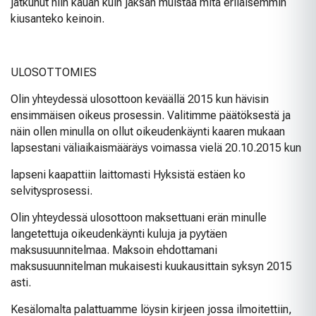
jatkunut niin kauan kuin jaksan muistaa mitä erilaisemmin
kiusanteko keinoin.
ULOSOTTOMIES
Olin yhteydessä ulosottoon keväällä 2015 kun hävisin
ensimmäisen oikeus prosessin. Valitimme päätöksestä ja
näin ollen minulla on ollut oikeudenkäynti kaaren mukaan
lapsestani väliaikaismääräys voimassa vielä 20.10.2015 kun
lapseni kaapattiin laittomasti Hyksistä estäen ko
selvitysprosessi.
Olin yhteydessä ulosottoon maksettuani erän minulle
langetettuja oikeudenkäynti kuluja ja pyytäen
maksusuunnitelmaa. Maksoin ehdottamani
maksusuunnitelman mukaisesti kuukausittain syksyn 2015
asti.
Kesälomalta palattuamme löysin kirjeen jossa ilmoitettiin,