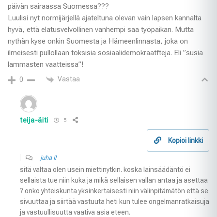
päivän sairaassa Suomessa???
Luulisi nyt normijärjellä ajateltuna olevan vain lapsen kannalta
hyvä, että elatusvelvollinen vanhempi saa työpaikan. Mutta
nythän kyse onkin Suomesta ja Hämeenlinnasta, joka on
ilmeisesti pullollaan toksisia sosiaalidemokraatfteja. Eli ”susia
lammasten vaatteissa”!
Vastaa
0
teija-äiti
5
Kopioi linkki
juha II
sitä valtaa olen usein miettinytkin. koska lainsäädäntö ei
sellaista tue niin kuka ja mikä sellaisen vallan antaa ja asettaa
? onko yhteiskunta yksinkertaisesti niin välinpitämätön että se
sivuuttaa ja siirtää vastuuta heti kun tulee ongelmanratkaisuja
ja vastuullisuutta vaativa asia eteen.