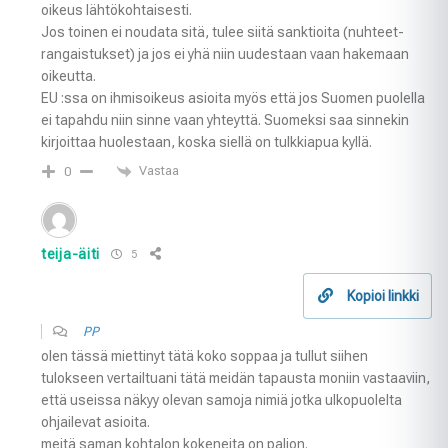
oikeus lähtökohtaisesti.
Jos toinen ei noudata sitä, tulee siitä sanktioita (nuhteet-
rangaistukset) ja jos ei yhä niin uudestaan vaan hakemaan
oikeutta.
EU :ssa on ihmisoikeus asioita myös että jos Suomen puolella
ei tapahdu niin sinne vaan yhteyttä. Suomeksi saa sinnekin
kirjoittaa huolestaan, koska siellä on tulkkiapua kyllä.
Vastaa
0
teija-äiti
5
Kopioi linkki
PP
olen tässä miettinyt tätä koko soppaa ja tullut siihen
tulokseen vertailtuani tätä meidän tapausta moniin vastaaviin,
että useissa näkyy olevan samoja nimiä jotka ulkopuolelta
ohjailevat asioita.
meitä saman kohtalon kokeneita on paljon.