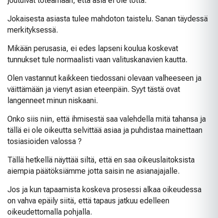
joutuivat toteamaan, että asia ei ole totta.
Jokaisesta asiasta tulee mahdoton taistelu. Sanan täydessä
merkityksessä.
Mikään perusasia, ei edes lapseni koulua koskevat
tunnukset tule normaalisti vaan valituskanavien kautta.
Olen vastannut kaikkeen tiedossani olevaan valheeseen ja
väittämään ja vienyt asian eteenpäin. Syyt tästä ovat
langenneet minun niskaani.
Onko siis niin, että ihmisestä saa valehdella mitä tahansa ja
tällä ei ole oikeutta selvittää asiaa ja puhdistaa mainettaan
tosiasioiden valossa ?
Tällä hetkellä näyttää siltä, että en saa oikeuslaitoksista
aiempia päätöksiämme jotta saisin ne asianajajalle.
Jos ja kun tapaamista koskeva prosessi alkaa oikeudessa
on vahva epäily siitä, että tapaus jatkuu edelleen
oikeudettomalla pohjalla.