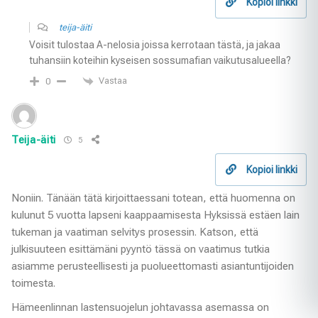
Kopioi linkki
teija-äiti
Voisit tulostaa A-nelosia joissa kerrotaan tästä, ja jakaa
tuhansiin koteihin kyseisen sossumafian vaikutusalueella?
Vastaa
0
Teija-äiti
5
Kopioi linkki
Noniin. Tänään tätä kirjoittaessani totean, että huomenna on
kulunut 5 vuotta lapseni kaappaamisesta Hyksissä estäen lain
tukeman ja vaatiman selvitys prosessin. Katson, että
julkisuuteen esittämäni pyyntö tässä on vaatimus tutkia
asiamme perusteellisesti ja puolueettomasti asiantuntijoiden
toimesta.
Hämeenlinnan lastensuojelun johtavassa asemassa on