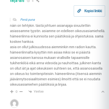
teija-äiti
5
Kopioi linkki
Penä puna
näin on tehtykin. tästä johtuen asianajaja sivuutettiin
asiassamme tyystin. asiamme on edelleen oikeusasiamiehellä.
hämeenlinna ei kunnioita sen päätöksiä ja ohjeistuksia. sama
koskee hankoa.
asia on ollut julkisuudessa aiemminkin mm radion kautta.
hämeenlinnalta kysyttiin mm asiaa miksi se ei päästä
asianosaisen kanssa mukaan virallisille tapaamisille
tukihenkilöä eikä anna videoida ja nauhoittaa. julkinen kanta
on ollut iät ja ajat oikeuksien suhteen se, että asianosaisella
on oikeus ko toimtenpiteisiin. hämeenlinna (itsensä aiemmin
jäävännytsosiaalitoimen esimies) ilmoitti että se ei noudata
oikeusasiamiehen päätöksiä ja linjaa.
Vastaa
0