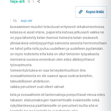
teija-äiti
5
Kopioi linkki
teija-äiti
kiusaamisen muodot toteutuvat erityisesti virkakoineistossa.
kelassa ei asiat etene, papereita katoaa jatkuvasti vaikka ne
on jopa lähetetty kelan itsensä toimesta kelan sisäisesti.
ylimääräisiä selvityspyyntöjä samoista asioista hermostuttaen
ne tahot joilta niitä joutuu uudelleen ja uudelleen pyytämään.
on myös todisteita että kela on ollut tietoinen työpaikasta
menneinä vuosina ennenkuin olen edes allekirjoittanut
työsopimusta.
toimeentulotukea en saa terveydenhuoltoon tms.
sosiaalitoimesta en ole saanut apua vuokrarästeihin,
taloudelliseen ahdinkoon.
vaikka perusteet ovat olleet vahvat.
kela ja sosiaalitoimi eli lastenvalvoja pompottavat minua edes
takaisin. elatusmaksujen taannehtivalle eväämiselle sekä
nykytilanteessa päättämiselle on perusteet mutta sitä ei
käsitellä tai jos käsitellään ei todisteita eikä