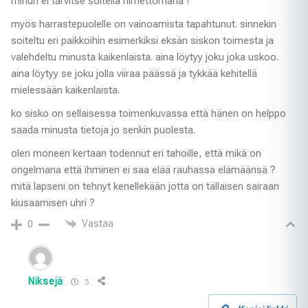
minun ei tarvitse soitella nimettömänä !
myös harrastepuolelle on vainoamista tapahtunut. sinnekin
soiteltu eri paikkoihin esimerkiksi eksän siskon toimesta ja
valehdeltu minusta kaikenlaista. aina löytyy joku joka uskoo.
aina löytyy se joku jolla viiraa päässä ja tykkää kehitellä
mielessään kaikenlaista.
ko sisko on sellaisessa toimenkuvassa että hänen on helppo
saada minusta tietoja jo senkin puolesta.
olen moneen kertaan todennut eri tahoille, että mikä on
ongelmana että ihminen ei saa elää rauhassa elämäänsä ?
mitä lapseni on tehnyt kenellekään jotta on tällaisen sairaan
kiusaamisen uhri ?
Vastaa
0
Niksejä
5