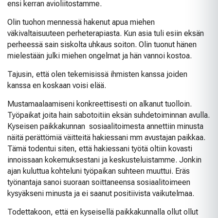
ensi kerran avioliitostamme.
Olin tuohon mennessä hakenut apua miehen
väkivaltaisuuteen perheterapiasta. Kun asia tuli esiin eksän
perheessä sain siskolta uhkaus soiton. Olin tuonut hänen
mielestään julki miehen ongelmat ja hän vannoi kostoa.
Tajusin, että olen tekemisissä ihmisten kanssa joiden
kanssa en koskaan voisi elää.
Mustamaalaamiseni konkreettisesti on alkanut tuolloin.
Työpaikat joita hain sabotoitiin eksän suhdetoiminnan avulla.
Kyseisen paikkakunnan sosiaalitoimesta annettiin minusta
näitä perättömiä väitteitä hakiessani mm avustajan paikkaa.
Tämä todentui siten, että hakiessani työtä oltiin kovasti
innoissaan kokemuksestani ja keskusteluistamme. Jonkin
ajan kuluttua kohteluni työpaikan suhteen muuttui. Eräs
työnantaja sanoi suoraan soittaneensa sosiaalitoimeen
kysyäkseni minusta ja ei saanut positiivista vaikutelmaa.
Todettakoon, että en kyseisellä paikkakunnalla ollut ollut