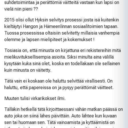
suhdetoimintaa ja perättömiä väitteitä vastaan kun lapsi on
vielä niin pieni ??
2015 olisi ollut Hyksin selvitys prosessi josta isä kuitenkin
kieltäytyi Hangon ja Hämeenlinnan sosiaalitoimien tapaan.
Tuossa prosessissa oltaisiin selvitetty millaisia vanhempia
olemme ja lapsen mielipiteet ja kokemukset !
Tosiasia on, että minusta on kirjattuna eri rekistereihin mitä
mielikuvituksellisempia asioita. Siksi minulta aina välillä
kysytään kuka sinä olet, koska en todellakaan ole sellainen
kuin minusta on väitetty.
Tätä vain ei koskaan ole haluttu selvittää virallisesti. On
haluttu, että papereissa on ja pysyy perättömät väitteet.
Muuten tulisi virkarikokset ilmi.
Tälläkin hetkellä tätä kirjoittaessani vähän matkan päässä on
auto joka on siinä lähes päivittäin. Auto lähtee kun kuvaan
sen tai huomaan sen. Tätä vainoamista ja kyttäämistä on