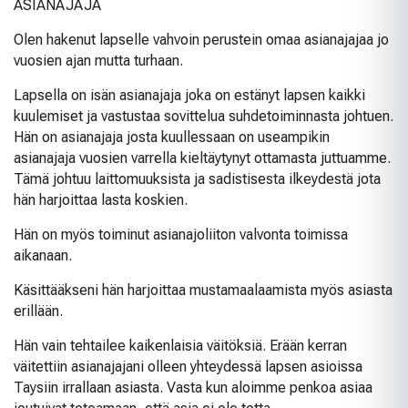
ASIANAJAJA
Olen hakenut lapselle vahvoin perustein omaa asianajajaa jo
vuosien ajan mutta turhaan.
Lapsella on isän asianajaja joka on estänyt lapsen kaikki
kuulemiset ja vastustaa sovittelua suhdetoiminnasta johtuen.
Hän on asianajaja josta kuullessaan on useampikin
asianajaja vuosien varrella kieltäytynyt ottamasta juttuamme.
Tämä johtuu laittomuuksista ja sadistisesta ilkeydestä jota
hän harjoittaa lasta koskien.
Hän on myös toiminut asianajoliiton valvonta toimissa
aikanaan.
Käsittääkseni hän harjoittaa mustamaalaamista myös asiasta
erillään.
Hän vain tehtailee kaikenlaisia väitöksiä. Erään kerran
väitettiin asianajajani olleen yhteydessä lapsen asioissa
Taysiin irrallaan asiasta. Vasta kun aloimme penkoa asiaa