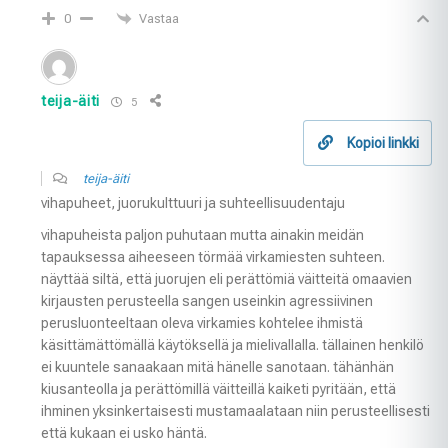
Vastaa
0
teija-äiti
5
Kopioi linkki
teija-äiti
vihapuheet, juorukulttuuri ja suhteellisuudentaju
vihapuheista paljon puhutaan mutta ainakin meidän
tapauksessa aiheeseen törmää virkamiesten suhteen.
näyttää siltä, että juorujen eli perättömiä väitteitä omaavien
kirjausten perusteella sangen useinkin agressiivinen
perusluonteeltaan oleva virkamies kohtelee ihmistä
käsittämättömällä käytöksellä ja mielivallalla. tällainen henkilö
ei kuuntele sanaakaan mitä hänelle sanotaan. tähänhän
kiusanteolla ja perättömillä väitteillä kaiketi pyritään, että
ihminen yksinkertaisesti mustamaalataan niin perusteellisesti
että kukaan ei usko häntä.