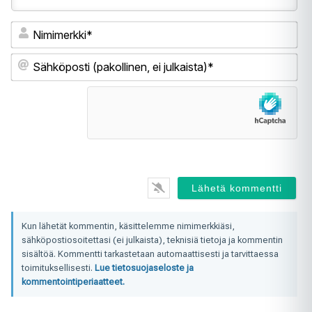
Ni
Sä
(pa
ei
jul
Kun lähetät kommentin, käsittelemme nimimerkkiäsi,
sähköpostiosoitettasi (ei julkaista), teknisiä tietoja ja kommentin
sisältöä. Kommentti tarkastetaan automaattisesti ja tarvittaessa
toimituksellisesti.
Lue tietosuojaseloste ja
kommentointiperiaatteet.