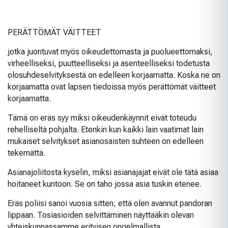
PERÄTTÖMÄT VÄITTEET
jotka juontuvat myös oikeudettomasta ja puolueettomaksi,
virheelliseksi, puutteelliseksi ja asenteelliseksi todetusta
olosuhdeselvityksestä on edelleen korjaamatta. Koska ne on
korjaamatta ovat lapsen tiedoissa myös perättömät väitteet
korjaamatta.
Tämä on eräs syy miksi oikeudenkäynnit eivät toteudu
rehelliseltä pohjalta. Etenkin kun kaikki lain vaatimat lain
mukaiset selvitykset asianosaisten suhteen on edelleen
tekemättä.
Asianajoliitosta kyselin, miksi asianajajat eivät ole tätä asiaa
hoitaneet kuntoon. Se on taho jossa asia tuskin etenee.
Eräs poliisi sanoi vuosia sitten, että olen avannut pandoran
lippaan. Tosiasioiden selvittäminen näyttääkin olevan
yhteiskunnassamme erityisen ongelmallista.