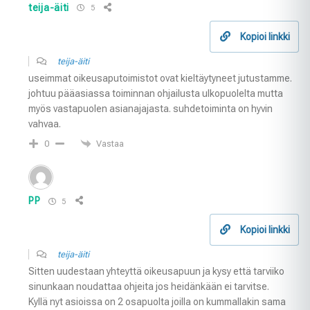
teija-äiti
5
Kopioi linkki
teija-äiti
useimmat oikeusaputoimistot ovat kieltäytyneet jutustamme.
johtuu pääasiassa toiminnan ohjailusta ulkopuolelta mutta
myös vastapuolen asianajajasta. suhdetoiminta on hyvin
vahvaa.
Vastaa
0
PP
5
Kopioi linkki
teija-äiti
Sitten uudestaan yhteyttä oikeusapuun ja kysy että tarviiko
sinunkaan noudattaa ohjeita jos heidänkään ei tarvitse.
Kyllä nyt asioissa on 2 osapuolta joilla on kummallakin sama