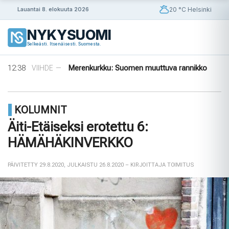
Siirry
20 °C Helsinki
Lauantai 8. elokuuta 2026
sisältöön
NYKYSUOMI
14:56
Puola ja Yhdysvallat neuvottelevat
ULKOMAAT
—
Selkeästi. Itsenäisesti. Suomesta.
pysyvistä sotilastukikohdista
14:42
Norjalainen viikinkihauta avattiin
VIIHDE
—
12:38
Merenkurkku: Suomen muuttuva rannikko
VIIHDE
—
09:08
Rapujuhlat – Ruotsin loppukesän rituaali
VIIHDE
—
08:33
Tanska puuttuu tekoälyhuijauksiin
ULKOMAAT
—
14:56
Puola ja Yhdysvallat neuvottelevat
ULKOMAAT
—
KOLUMNIT
pysyvistä sotilastukikohdista
14:42
Norjalainen viikinkihauta avattiin
VIIHDE
—
Äiti-Etäiseksi erotettu 6:
HÄMÄHÄKINVERKKO
PÄIVITETTY 29.8.2020
,
JULKAISTU 26.8.2020
– KIRJOITTAJA TOIMITUS