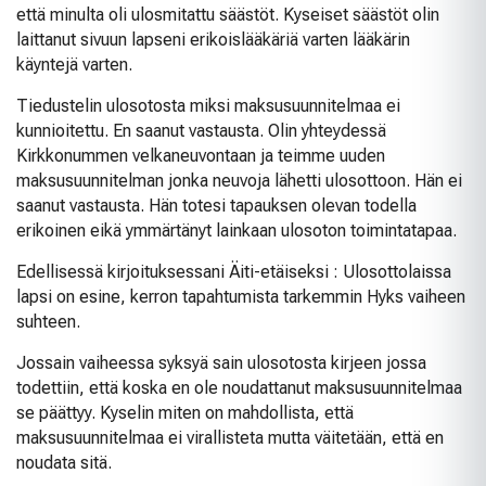
että minulta oli ulosmitattu säästöt. Kyseiset säästöt olin
laittanut sivuun lapseni erikoislääkäriä varten lääkärin
käyntejä varten.
Tiedustelin ulosotosta miksi maksusuunnitelmaa ei
kunnioitettu. En saanut vastausta. Olin yhteydessä
Kirkkonummen velkaneuvontaan ja teimme uuden
maksusuunnitelman jonka neuvoja lähetti ulosottoon. Hän ei
saanut vastausta. Hän totesi tapauksen olevan todella
erikoinen eikä ymmärtänyt lainkaan ulosoton toimintatapaa.
Edellisessä kirjoituksessani Äiti-etäiseksi : Ulosottolaissa
lapsi on esine, kerron tapahtumista tarkemmin Hyks vaiheen
suhteen.
Jossain vaiheessa syksyä sain ulosotosta kirjeen jossa
todettiin, että koska en ole noudattanut maksusuunnitelmaa
se päättyy. Kyselin miten on mahdollista, että
maksusuunnitelmaa ei virallisteta mutta väitetään, että en
noudata sitä.