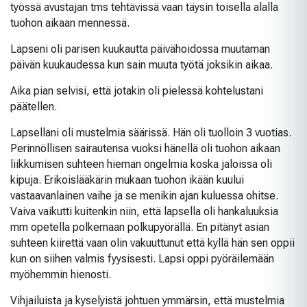
työssä avustajan tms tehtävissä vaan täysin toisella alalla
tuohon aikaan mennessä.
Lapseni oli parisen kuukautta päivähoidossa muutaman
päivän kuukaudessa kun sain muuta työtä joksikin aikaa.
Aika pian selvisi, että jotakin oli pielessä kohtelustani
päätellen.
Lapsellani oli mustelmia säärissä. Hän oli tuolloin 3 vuotias.
Perinnöllisen sairautensa vuoksi hänellä oli tuohon aikaan
liikkumisen suhteen hieman ongelmia koska jaloissa oli
kipuja. Erikoislääkärin mukaan tuohon ikään kuului
vastaavanlainen vaihe ja se menikin ajan kuluessa ohitse.
Vaiva vaikutti kuitenkin niin, että lapsella oli hankaluuksia
mm opetella polkemaan polkupyörällä. En pitänyt asian
suhteen kiirettä vaan olin vakuuttunut että kyllä hän sen oppii
kun on siihen valmis fyysisesti. Lapsi oppi pyöräilemään
myöhemmin hienosti.
Vihjailuista ja kyselyistä johtuen ymmärsin, että mustelmia