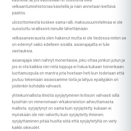
velkaantumishistoriaa käsitellä ja näin annetaan kieltävä
päätös.
ulosottomiestä koskee sama ralli. maksusuunnitelmaa ei ole
suostuttu virallisesti minulle lähettämään.
velkasaneerausta olen hakenut mutta ei ole tiedossa miten se
on edennyt vaiko edelleen sisällä. asianajajalta ei tule
vastauksia.
asianajajia olen nähnyt monenlaisia. joku ottaa jonkun jutun ja
jos ei ota kaikkia niin niitä loppuja ei halua kukaan toinenkaan.
luottamuspula on mantra jota hoetaan heti kun todetaan että
joutuu tekemään asiassamme töitä ja lahjus epäilyjäkin on
joidenkin kohdalla vahvasti.
yhteikunnallista ilmiötä syrjäytyminen kritisoin vahvasti sillä
kysehän on nimenomaan virkakoneiston aiheuttamasta
mallista. syrjäytynyt on sama kuin syrjäytetty. kukaan ei
myöskään ole niin valvottu kuin syrjäytetty ihminen.
syrjäyttäminen pitää huolta siitä että syrjäytetyltä on viety
kaikki oikeudet.