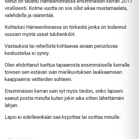
Minut on tavattu Hämeenlinnassa ensimmäisen kerran 2017
virallisesti. Kolme vuotta on siis ollut aikaa mustamaalata,
valehdella ja väärentää.
Kohteluni Hämeenlinnassa on törkeätä jonka on todennut
vuosien myötä useat tukihenkilöt.
Vastauksia tai rehellistä kohtaavaa asiaan perustuvaa
keskustelua ei synny.
Olen ehdottanut tuettua tapaamista ensimmäiselle kerralle
toivoen sen estävän isän mielikuvituksen laukkaamisen
kaappaamis väitteiden suhteen.
Ensimmäisen kerran sain nyt myös tiedon, onko lapseni
saanut postia minulta kuten jokin aika sitten lähettämäni
lahjan.
Lapsi ei edelleenkään saa kirjoittaa tai soittaa minulle.