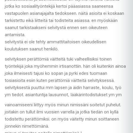
jotka ko sosiaalityöntekijä kertoi pääasiassa saaneensa
vastapuolen asianajajalta tiedokseen. näitä asioita ei koskaan
tarkistettu eikä liitteitä tai todisteita asiassa. en myöskään
saanut tarkistaakseni selvitystä ennen sen oikeuteen
antamista.
selvitystä ei ole tehty ammattitaitoisen oikeudellisen
koulutuksen saanut henkilö.
selvityksen perättömiä väitteitä tuki valheellisiksi toinen
työntekijä joka myöhemmin irtisanottiin. hän oli kuitenkin ainoa
joka ilmeisesti tajusi ko sopan ja pyrki edes tuomaan
tosiasioita esiin kuten perättömiä väitteitä selvityksessä.
selvityksestä puuttui mm lapsen ja äidin harraste, koulu, työ
ym tiedot. asiantuntija lausunnot, lääkärintodistukset ym ym
vainoamiseeni liittyy myös minun nimissäni soitetut puhelut.
joitakin on tullut ilmi vuosien varrella ja jotka tiedän on kyllä
todistettu perättömiksi. on myös väitetty minun soittaneen
jonnekin nimettömänä.