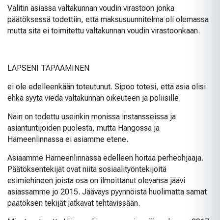
Valitin asiassa valtakunnan voudin virastoon jonka
päätöksessä todettiin, että maksusuunnitelma oli olemassa
mutta sitä ei toimitettu valtakunnan voudin virastoonkaan.
LAPSENI TAPAAMINEN
ei ole edelleenkään toteutunut. Sipoo totesi, että asia olisi
ehkä syytä viedä valtakunnan oikeuteen ja poliisille.
Näin on todettu useinkin monissa instansseissa ja
asiantuntijoiden puolesta, mutta Hangossa ja
Hämeenlinnassa ei asiamme etene.
Asiaamme Hämeenlinnassa edelleen hoitaa perheohjaaja.
Päätöksentekijät ovat niitä sosiaalityöntekijöitä
esimiehineen joista osa on ilmoittanut olevansa jäävi
asiassamme jo 2015. Jääväys pyynnöistä huolimatta samat
päätöksen tekijät jatkavat tehtävissään.