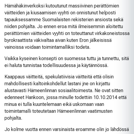
Hämähäkinverkoksi kutoutunut massiivinen perättömien
väitteiden ja kiusaamisen vyyhti on onnistunut helposti
tapauksessamme Suomalaisten rekisterien ansiosta sekä
niiden pohjalta. Jo ennen eroa mitä ilmeisemmin aloitettu
perättömien väitteiden vyyhti on toteuttanut virkakoneistossa
byrokraattista väkivaltaa aivan kuten Eron jälkeisissä
vainoissa voidaan toimintamalliksi todeta.
Vaikka kyseinen konsepti on suomessa tuttu ja tunnettu, sitä
ei haluta tunnistaa todellisuudessa ja käytännössä.
Kaappaus väitteitä, spekulatiivisia väitteitä että olisin
mahdollisesti kaltoinkohdellut lastani jne on kirjattu
alustavasti Hämeenlinnan sosiaalitoimesta. Ne ovat sitten
edenneet Hankoon, jossa minulle todettiin 10.10.2014 että
minua ei tulla kuuntelemaan eikä uskomaan vaan
toimintamalli toteutetaan Hämeenlinnan vaatimusten
pohjalta.
Jo kolme vuotta ennen varsinaista eroamme olin jo lähdössä