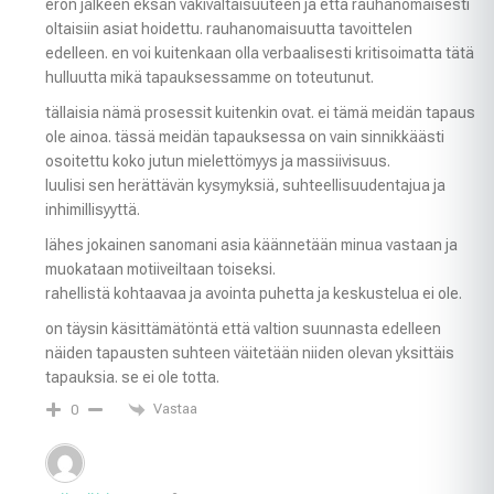
eron jälkeen eksän väkivaltaisuuteen ja että rauhanomaisesti
oltaisiin asiat hoidettu. rauhanomaisuutta tavoittelen
edelleen. en voi kuitenkaan olla verbaalisesti kritisoimatta tätä
hulluutta mikä tapauksessamme on toteutunut.
tällaisia nämä prosessit kuitenkin ovat. ei tämä meidän tapaus
ole ainoa. tässä meidän tapauksessa on vain sinnikkäästi
osoitettu koko jutun mielettömyys ja massiivisuus.
luulisi sen herättävän kysymyksiä, suhteellisuudentajua ja
inhimillisyyttä.
lähes jokainen sanomani asia käännetään minua vastaan ja
muokataan motiiveiltaan toiseksi.
rahellistä kohtaavaa ja avointa puhetta ja keskustelua ei ole.
on täysin käsittämätöntä että valtion suunnasta edelleen
näiden tapausten suhteen väitetään niiden olevan yksittäis
tapauksia. se ei ole totta.
Vastaa
0