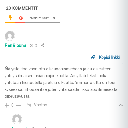
20
KOMMENTIT
Vanhimmat
Penä puna
5
Kopioi linkki
Älä yritä itse vaan ota oikeusasiamieheen ja eu oikeuteen
yhteys ilmaisen asianajajan kautta. Ärsyttää teksti mikä
yritetään hienostella ja etsiä oikeutta. Ymmärrä että on tosi
kyseessä. Et osaa itse joten yritä saada fiksu apu ilmaisesta
oikeusavusta.
Vastaa
0