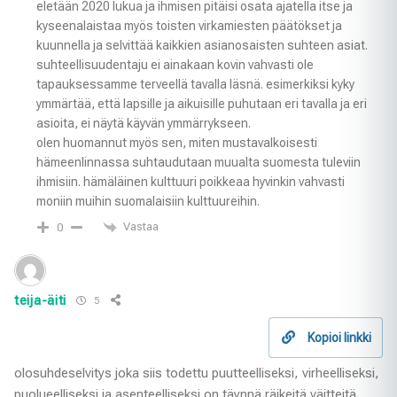
eletään 2020 lukua ja ihmisen pitäisi osata ajatella itse ja
kyseenalaistaa myös toisten virkamiesten päätökset ja
kuunnella ja selvittää kaikkien asianosaisten suhteen asiat.
suhteellisuudentaju ei ainakaan kovin vahvasti ole
tapauksessamme terveellä tavalla läsnä. esimerkiksi kyky
ymmärtää, että lapsille ja aikuisille puhutaan eri tavalla ja eri
asioita, ei näytä käyvän ymmärrykseen.
olen huomannut myös sen, miten mustavalkoisesti
hämeenlinnassa suhtaudutaan muualta suomesta tuleviin
ihmisiin. hämäläinen kulttuuri poikkeaa hyvinkin vahvasti
moniin muihin suomalaisiin kulttuureihin.
Vastaa
0
teija-äiti
5
Kopioi linkki
olosuhdeselvitys joka siis todettu puutteelliseksi, virheelliseksi,
puolueelliseksi ja asenteelliseksi on täynnä räikeitä väitteitä