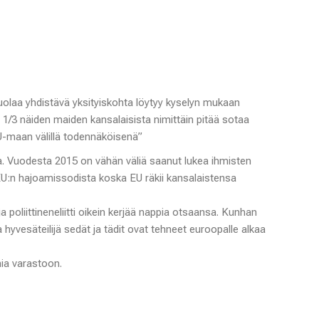
uolaa yhdistävä yksityiskohta löytyy kyselyn mukaan
1/3 näiden maiden kansalaisista nimittäin pitää sotaa
-maan välillä todennäköisenä”
 Vuodesta 2015 on vähän väliä saanut lukea ihmisten
EU:n hajoamissodista koska EU räkii kansalaistensa
a poliittineneliitti oikein kerjää nappia otsaansa. Kunhan
a hyvesäteilijä sedät ja tädit ovat tehneet euroopalle alkaa
ia varastoon.