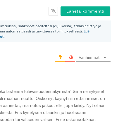
rkkiäsi, sähköpostiosoitettasi (ei julkaista), teknisiä tietoja ja
n automaattisesti ja tarvittaessa toimituksellisesti.
Lue
et.
Vanhimmat
kä lastensa tulevaisuudennäkymistä” Siinä ne nykyiset
oli maahanmuutto. Oisko nyt käynyt niin että ihmiset on
 äänestät, mamutus jatkuu, ellei jopa kiihdy. Nyt ollaan
uksista. Ens kyselyssä ollaankin jo huolissaan
ssodan tai valtioiden välisen. Ei se uskonsotakaan