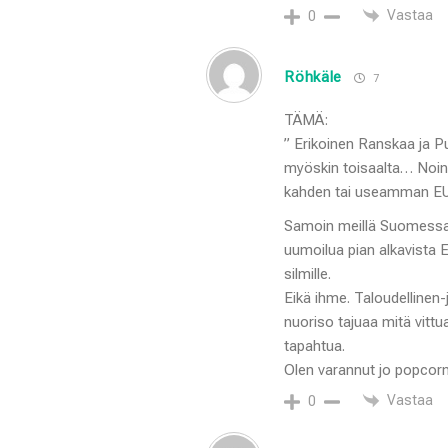
Vastaa
0
Röhkäle
7
TÄMÄ:
” Erikoinen Ranskaa ja P
myöskin toisaalta… Noin 
kahden tai useamman EU
Samoin meillä Suomessa.
uumoilua pian alkavista 
silmille.
Eikä ihme. Taloudellinen-j
nuoriso tajuaa mitä vittu
tapahtua.
Olen varannut jo popcorn
Vastaa
0