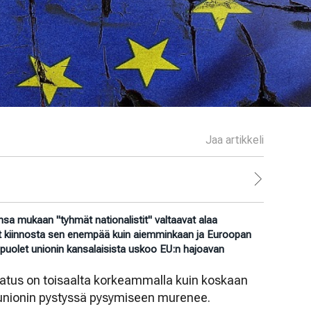
Jaa artikkeli
nsa mukaan "tyhmät nationalistit" valtaavat alaa
ät kiinnosta sen enempää kuin aiemminkaan ja Euroopan
puolet unionin kansalaisista uskoo EU:n hajoavan
tus on toisaalta korkeammalla kuin koskaan
 unionin pystyssä pysymiseen murenee.