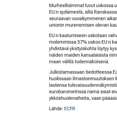
Murheellisimmat luvut uskossa u
EU:n sydämestä, sillä Ranskass
seuraavan vuosikymmenen aikana
unionin murenemisen olevan kau
EU:n kaatumiseen uskotaan vahvas
molemmissa 57% uskoo EU:n kaat
yhdistävä yksityiskohta löytyy ky
näiden maiden kansalaisista nim
maan välillä todennäköisenä.
Julkistamassaan tiedotteessa Eu
huolissaan ilmastonmuutoksen l
lastensa tulevaisuudennäkymistä
eurobarometrissä nämä asiat eiv
ykköshuolenaiheita, vaan pääasi
Lähde:
ECFR