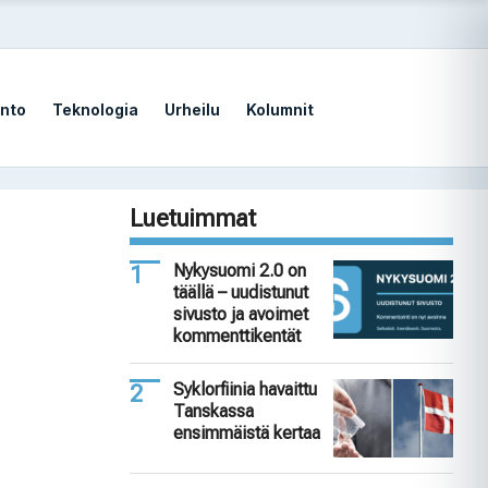
nto
Teknologia
Urheilu
Kolumnit
Luetuimmat
Nykysuomi 2.0 on
täällä – uudistunut
sivusto ja avoimet
kommenttikentät
Syklorfiinia havaittu
Tanskassa
ensimmäistä kertaa