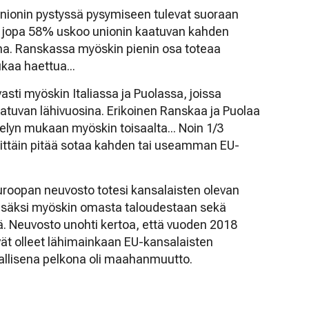
nionin pystyssä pysymiseen tulevat suoraan
a jopa 58% uskoo unionin kaatuvan kahden
. Ranskassa myöskin pienin osa toteaa
kaa haettua...
ti myöskin Italiassa ja Puolassa, joissa
uvan lähivuosina. Erikoinen Ranskaa ja Puolaa
selyn mukaan myöskin toisaalta... Noin 1/3
ittäin pitää sotaa kahden tai useamman EU-
roopan neuvosto totesi kansalaisten olevan
isäksi myöskin omasta taloudestaan sekä
. Neuvosto unohti kertoa, että vuoden 2018
ät olleet lähimainkaan EU-kansalaisten
allisena pelkona oli maahanmuutto.