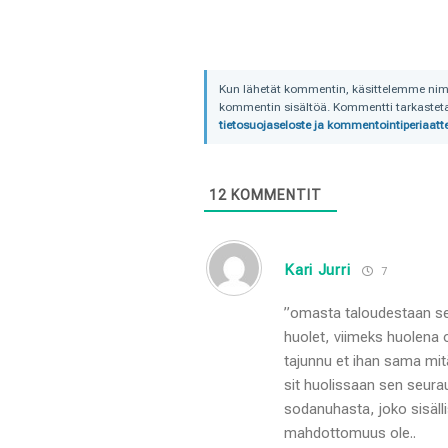
Kun lähetät kommentin, käsittelemme nimime
kommentin sisältöä. Kommentti tarkastetaa
tietosuojaseloste ja kommentointiperiaatte
12
KOMMENTIT
Kari Jurri
7
”omasta taloudestaan se
huolet, viimeks huolena 
tajunnu et ihan sama mitä
sit huolissaan sen seura
sodanuhasta, joko sisälli
mahdottomuus ole..