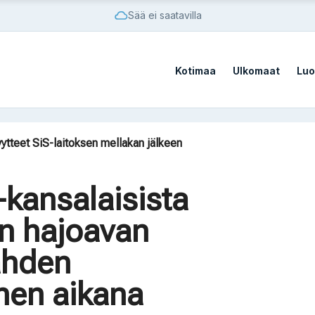
Sää ei saatavilla
Kotimaa
Ulkomaat
Luo
sato
vistä sotilastukikohdista
yytteet SiS-laitoksen mellakan jälkeen
ilaista vaatii AfD:n kieltämistä
on Kazakstanissa 70 vuoteen
-kansalaisista
sato
n hajoavan
vistä sotilastukikohdista
ahden
en aikana