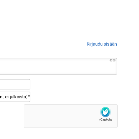
Kirjaudu sisään
4000
Nimimerkki*
Sähköposti
(pakollinen,
ei
julkaista)*