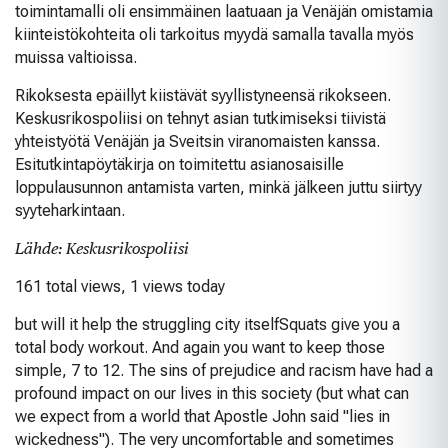
toimintamalli oli ensimmäinen laatuaan ja Venäjän omistamia
kiinteistökohteita oli tarkoitus myydä samalla tavalla myös
muissa valtioissa.
Rikoksesta epäillyt kiistävät syyllistyneensä rikokseen.
Keskusrikospoliisi on tehnyt asian tutkimiseksi tiivistä
yhteistyötä Venäjän ja Sveitsin viranomaisten kanssa.
Esitutkintapöytäkirja on toimitettu asianosaisille
loppulausunnon antamista varten, minkä jälkeen juttu siirtyy
syyteharkintaan.
Lähde: Keskusrikospoliisi
161 total views, 1 views today
but will it help the struggling city itselfSquats give you a
total body workout. And again you want to keep those
simple, 7 to 12. The sins of prejudice and racism have had a
profound impact on our lives in this society (but what can
we expect from a world that Apostle John said "lies in
wickedness"). The very uncomfortable and sometimes