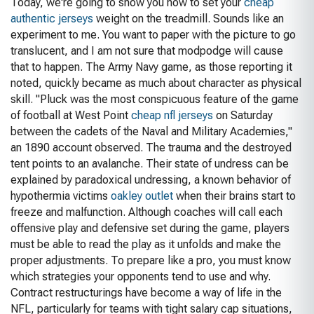
Today, we're going to show you how to set your
cheap
authentic jerseys
weight on the treadmill. Sounds like an
experiment to me. You want to paper with the picture to go
translucent, and I am not sure that modpodge will cause
that to happen. The Army Navy game, as those reporting it
noted, quickly became as much about character as physical
skill. "Pluck was the most conspicuous feature of the game
of football at West Point
cheap nfl jerseys
on Saturday
between the cadets of the Naval and Military Academies,"
an 1890 account observed. The trauma and the destroyed
tent points to an avalanche. Their state of undress can be
explained by paradoxical undressing, a known behavior of
hypothermia victims
oakley outlet
when their brains start to
freeze and malfunction. Although coaches will call each
offensive play and defensive set during the game, players
must be able to read the play as it unfolds and make the
proper adjustments. To prepare like a pro, you must know
which strategies your opponents tend to use and why.
Contract restructurings have become a way of life in the
NFL, particularly for teams with tight salary cap situations,