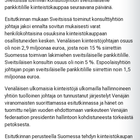
Sveitsissä toimivan konsulttiyhtiön sveitsiläiselle
pankkitilille kiinteistökauppaa seuraavana päivänä.
Esitutkinnan mukaan Sveitsissä toiminut konsulttiyhtiön
johtaja jakoi ennalta sovitun mukaisesti varat
henkilökohtaisina osuuksina kiinteistökauppaan
osallistuneiden kesken. Venäläisen kiinteistöjohtajan osuus
oli noin 2,9 miljoonaa euroa, josta noin 15 % siirrettiin
Suomessa toimivan lakimiehen sveitsiläiselle pankkitilille.
Sveitsiläisen konsultin osuus oli noin 5 %. Espoolaisyhtiön
johtajan pojan sveitsiläiselle pankkitilille siirrettiin noin 1,5
miljoonaa euroa.
Venäläisen ulkomaisia kiinteistöjä ulkomailla hallinnoineen
yhtiön tuolloinen johtaja on tunnustanut järjestelyt Venäjän
viranomaisten suorittamassa esitutkinnassa ja hänet on
tuomittu neljän vuoden ehdottomaan vankeuteen Venäjän
federaation presidentin hallintoon kohdistuneesta törkeästä
petoksesta.
Esitutkinnan perusteella Suomessa tehdyn kiinteistökaupan