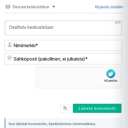
Seuraa keskustelua
Kirjaudu sisään
4000
Ni
Sä
(pa
ei
jul
Kun lähetät kommentin, käsittelemme nimimerkkiäsi,