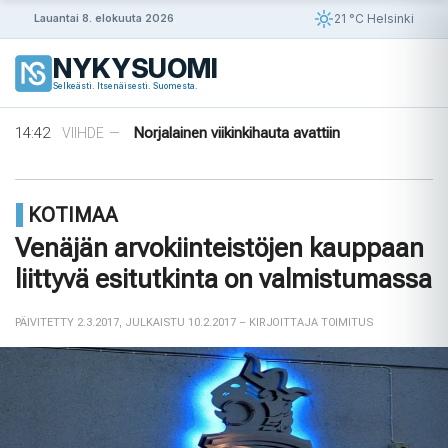
Siirry
21 °C Helsinki
Lauantai 8. elokuuta 2026
sisältöön
NYKYSUOMI
08:33
Tanska puuttuu tekoälyhuijauksiin
ULKOMAAT
—
Selkeästi. Itsenäisesti. Suomesta.
16:39
Väkivaltaiset värväysratsiat järisyttävät
ULKOMAAT
—
Ukrainaa perheiden yrittäe ...
14:42
Norjalainen viikinkihauta avattiin
VIIHDE
—
12:38
Merenkurkku: Suomen muuttuva rannikko
VIIHDE
—
09:08
Rapujuhlat – Ruotsin loppukesän rituaali
VIIHDE
—
08:33
Tanska puuttuu tekoälyhuijauksiin
ULKOMAAT
—
KOTIMAA
16:39
Väkivaltaiset värväysratsiat järisyttävät
ULKOMAAT
—
Ukrainaa perheiden yrittäe ...
Venäjän arvokiinteistöjen kauppaan
liittyvä esitutkinta on valmistumassa
PÄIVITETTY 2.3.2017
,
JULKAISTU 10.2.2017
– KIRJOITTAJA TOIMITUS