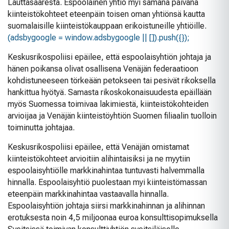
Lauttasaaresta. Espoolainen yhtiö myi samana päivänä
kiinteistökohteet eteenpäin toisen oman yhtiönsä kautta
suomalaisille kiinteistökauppaan erikoistuneille yhtiöille.
(adsbygoogle = window.adsbygoogle || []).push({});
Keskusrikospoliisi epäilee, että espoolaisyhtiön johtaja ja
hänen poikansa olivat osallisena Venäjän federaatioon
kohdistuneeseen törkeään petokseen tai pesivät rikoksella
hankittua hyötyä. Samasta rikoskokonaisuudesta epäillään
myös Suomessa toimivaa lakimiestä, kiinteistökohteiden
arvioijaa ja Venäjän kiinteistöyhtiön Suomen filiaalin tuolloin
toiminutta johtajaa.
Keskusrikospoliisi epäilee, että Venäjän omistamat
kiinteistökohteet arvioitiin alihintaisiksi ja ne myytiin
espoolaisyhtiölle markkinahintaa tuntuvasti halvemmalla
hinnalla. Espoolaisyhtiö puolestaan myi kiinteistömassan
eteenpäin markkinahintaa vastaavalla hinnalla.
Espoolaisyhtiön johtaja siirsi markkinahinnan ja alihinnan
erotuksesta noin 4,5 miljoonaa euroa konsulttisopimuksella