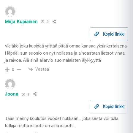
Mirja Kupiainen
9
Kopioi linkki
Vieläkö joku kusipää yrittää pitää omaa kansaa yksinkertaisena.
Häpeä, sun suosio on nyt nollassa ja ainoastaan lietsot vihaa
ja raivoa. Älä sinä aliarvio suomalaisten älykkyyttä
Vastaa
0
Joona
9
Kopioi linkki
Taas menny koulutus vuodet hukkaan .. jokaisesta voi tulla
tutkija mutta idiootti on aina idiootti.