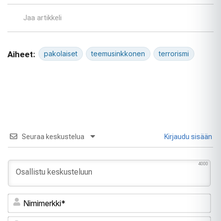
Jaa artikkeli
Aiheet:
pakolaiset
teemusinkkonen
terrorismi
Seuraa keskustelua
Kirjaudu sisään
4000
Ni
Sä