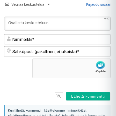
Seuraa keskustelua
Kirjaudu sisään
4000
Ni
Sä
(pa
ei
jul
Kun lähetät kommentin, käsittelemme nimimerkkiäsi,
sähköpostiosoitettasi (ei julkaista), teknisiä tietoja ja kommentin