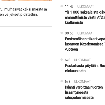
11:45
ULKOMAAT
25, murhasivat kaksi miestä ja
Yli 1 000 saksalaista oi
 veljekset pidätettiin.
ammattilaista vaatii AfD:
kieltämistä
09:56
ULKOMAAT
Ensimmäinen tiikeri vapa
luontoon Kazakstanissa
vuoteen
6/8
ULKOMAAT
Puutarhasta pöytään: Ru
elokuun sato
6/8
ULKOMAAT
Islanti varoittaa nuorten
lisääntyneestä
rahapelaamisesta