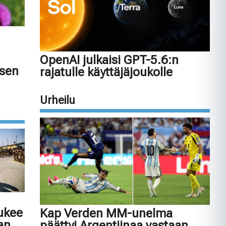
OpenAI julkaisi GPT-5.6:n
isen
rajatulle käyttäjäjoukolle
Urheilu
tukee
Kap Verden MM-unelma
an
päättyi Argentiinaa vastaan