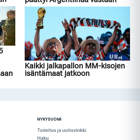
45
n
Kaikki jalkapallon MM-kisojen
jaan
isäntämaat jatkoon
NYKYSUOMI
Toimitus ja uutisvinkki
Haku