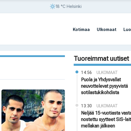
18 °C Helsinki
Kotimaa
Ulkomaat
Luo
Tuoreimmat uutiset
14:56
ULKOMAAT
Puola ja Yhdysvallat
neuvottelevat pysyvistä
sotilastukikohdista
13:30
ULKOMAAT
Neljää 15-vuotiasta vast
nostettu syytteet SiS-la
mellakan jälkeen