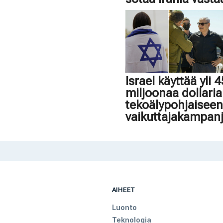
Israel käyttää yli 
miljoonaa dollaria
tekoälypohjaisee
vaikuttajakampan
AIHEET
Luonto
Teknologia