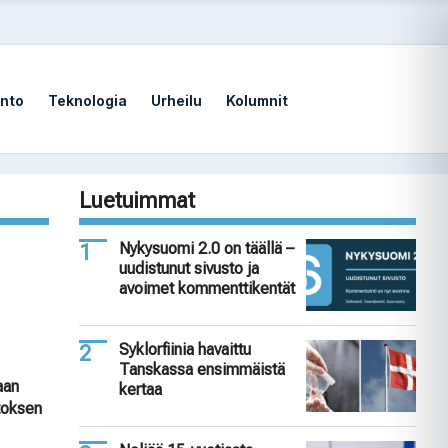
nto
Teknologia
Urheilu
Kolumnit
Luetuimmat
Nykysuomi 2.0 on täällä –
uudistunut sivusto ja
avoimet kommenttikentät
Syklorfiinia havaittu
Tanskassa ensimmäistä
aan
kertaa
itoksen