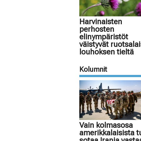
Harvinaisten
perhosten
elinympäristöt
väistyvät ruotsala
louhoksen tieltä
Kolumnit
Vain kolmasosa
amerikkalaisista 
sotaa Irania vasta