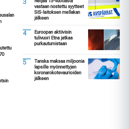
Neljää 15-vuotiasta
vastaan nostettu syytteet
SiS-laitoksen mellakan
keusalan
jälkeen
n
Euroopan aktiivisin
tulivuori Etna jatkaa
purkautumistaan
utettu
 70
Tanska maksaa miljoonia
lapsille myönnettyjen
koronarokotevaurioiden
jälkeen
otsin