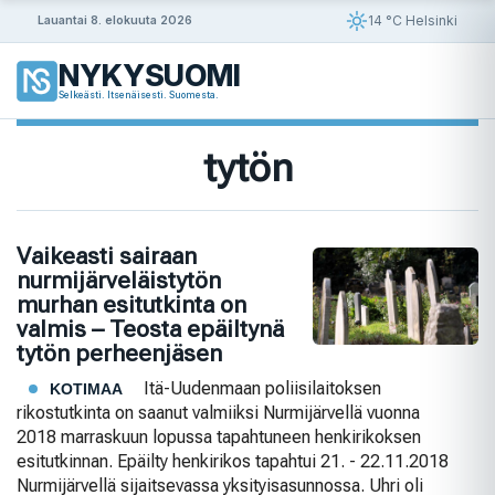
Siirry
14 °C Helsinki
Lauantai 8. elokuuta 2026
sisältöön
NYKYSUOMI
Selkeästi. Itsenäisesti. Suomesta.
tytön
Vaikeasti sairaan
nurmijärveläistytön
murhan esitutkinta on
valmis – Teosta epäiltynä
tytön perheenjäsen
Itä-Uudenmaan poliisilaitoksen
KOTIMAA
rikostutkinta on saanut valmiiksi Nurmijärvellä vuonna
2018 marraskuun lopussa tapahtuneen henkirikoksen
esitutkinnan. Epäilty henkirikos tapahtui 21. - 22.11.2018
Nurmijärvellä sijaitsevassa yksityisasunnossa. Uhri oli