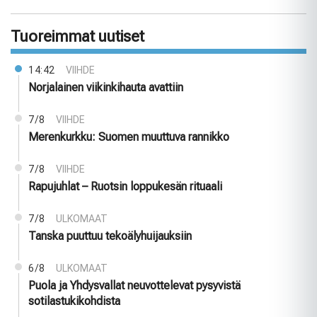
Tuoreimmat uutiset
14:42
VIIHDE
Norjalainen viikinkihauta avattiin
7/8
VIIHDE
Merenkurkku: Suomen muuttuva rannikko
7/8
VIIHDE
Rapujuhlat – Ruotsin loppukesän rituaali
7/8
ULKOMAAT
Tanska puuttuu tekoälyhuijauksiin
6/8
ULKOMAAT
Puola ja Yhdysvallat neuvottelevat pysyvistä
sotilastukikohdista