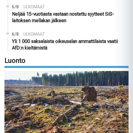
6/8
ULKOMAAT
Neljää 15-vuotiasta vastaan nostettu syytteet SiS-
laitoksen mellakan jälkeen
6/8
ULKOMAAT
Yli 1 000 saksalaista oikeusalan ammattilaista vaatii
AfD:n kieltämistä
Luonto