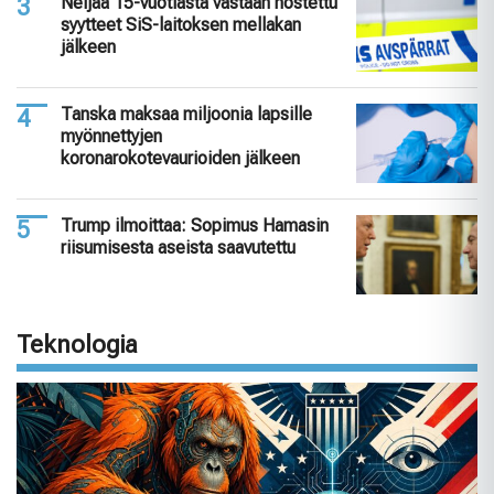
Neljää 15-vuotiasta vastaan nostettu
syytteet SiS-laitoksen mellakan
jälkeen
Tanska maksaa miljoonia lapsille
myönnettyjen
koronarokotevaurioiden jälkeen
Trump ilmoittaa: Sopimus Hamasin
riisumisesta aseista saavutettu
Teknologia