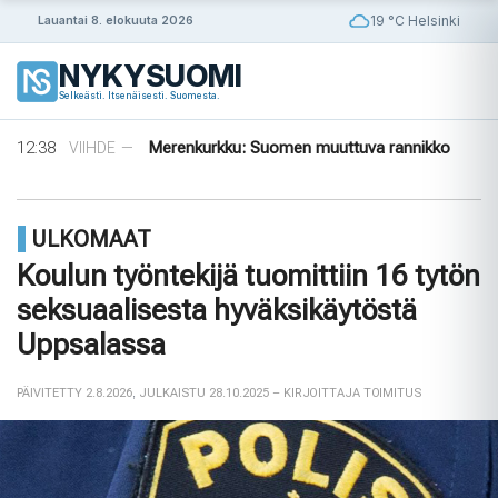
Siirry
19 °C Helsinki
Lauantai 8. elokuuta 2026
sisältöön
NYKYSUOMI
14:56
Puola ja Yhdysvallat neuvottelevat
ULKOMAAT
—
Selkeästi. Itsenäisesti. Suomesta.
pysyvistä sotilastukikohdista
14:42
Norjalainen viikinkihauta avattiin
VIIHDE
—
12:38
Merenkurkku: Suomen muuttuva rannikko
VIIHDE
—
09:08
Rapujuhlat – Ruotsin loppukesän rituaali
VIIHDE
—
08:33
Tanska puuttuu tekoälyhuijauksiin
ULKOMAAT
—
14:56
Puola ja Yhdysvallat neuvottelevat
ULKOMAAT
—
ULKOMAAT
pysyvistä sotilastukikohdista
14:42
Norjalainen viikinkihauta avattiin
VIIHDE
—
Koulun työntekijä tuomittiin 16 tytön
seksuaalisesta hyväksikäytöstä
Uppsalassa
PÄIVITETTY 2.8.2026
,
JULKAISTU 28.10.2025
– KIRJOITTAJA TOIMITUS