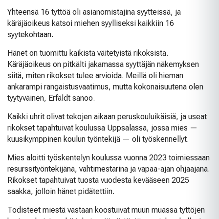
Yhteensä 16 tyttöä oli asianomistajina syytteissä, ja
käräjäoikeus katsoi miehen syylliseksi kaikkiin 16
syytekohtaan.
Hänet on tuomittu kaikista väitetyistä rikoksista.
Käräjäoikeus on pitkälti jakamassa syyttäjän näkemyksen
siitä, miten rikokset tulee arvioida. Meillä oli hieman
ankarampi rangaistusvaatimus, mutta kokonaisuutena olen
tyytyväinen, Erfäldt sanoo.
Kaikki uhrit olivat tekojen aikaan peruskouluikäisiä, ja useat
rikokset tapahtuivat koulussa Uppsalassa, jossa mies —
kuusikymppinen koulun työntekijä — oli työskennellyt.
Mies aloitti työskentelyn koulussa vuonna 2023 toimiessaan
resurssityöntekijänä, vahtimestarina ja vapaa-ajan ohjaajana.
Rikokset tapahtuivat tuosta vuodesta kevääseen 2025
saakka, jolloin hänet pidätettiin.
Todisteet miestä vastaan koostuivat muun muassa tyttöjen