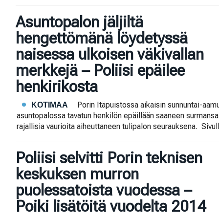
Asuntopalon jäljiltä
hengettömänä löydetyssä
naisessa ulkoisen väkivallan
merkkejä – Poliisi epäilee
henkirikosta
Porin Itäpuistossa aikaisin sunnuntai-aam
KOTIMAA
asuntopalossa tavatun henkilön epäillään saaneen surmansa v
rajallisia vaurioita aiheuttaneen tulipalon seurauksena. Sivul
Poliisi selvitti Porin teknisen
keskuksen murron
puolessatoista vuodessa –
Poiki lisätöitä vuodelta 2014