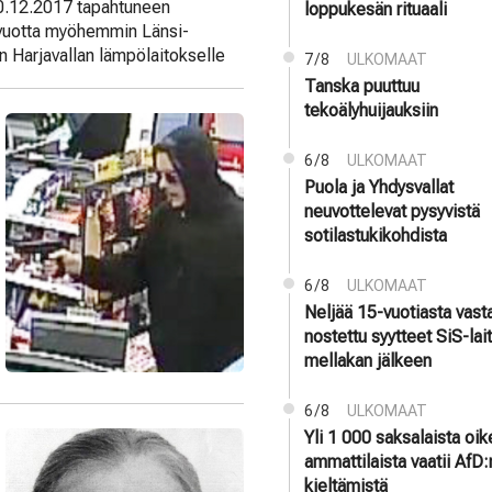
 20.12.2017 tapahtuneen
loppukesän rituaali
ta vuotta myöhemmin Länsi-
n Harjavallan lämpölaitokselle
7/8
ULKOMAAT
Tanska puuttuu
tekoälyhuijauksiin
6/8
ULKOMAAT
Puola ja Yhdysvallat
neuvottelevat pysyvistä
sotilastukikohdista
6/8
ULKOMAAT
Neljää 15-vuotiasta vast
nostettu syytteet SiS-la
mellakan jälkeen
6/8
ULKOMAAT
Yli 1 000 saksalaista oi
ammattilaista vaatii AfD:
kieltämistä