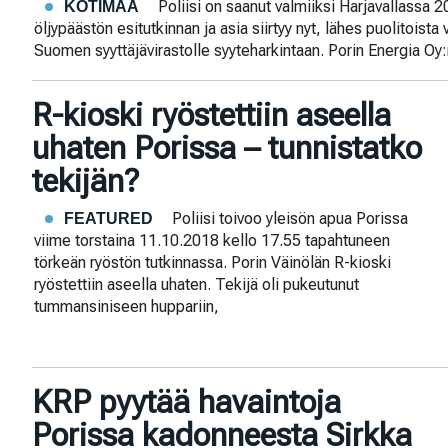
Poliisi on saanut valmiiksi Harjavallassa
KOTIMAA
öljypäästön esitutkinnan ja asia siirtyy nyt, lähes puolitois
Suomen syyttäjävirastolle syyteharkintaan. Porin Energia Oy:
R-kioski ryöstettiin aseella
uhaten Porissa – tunnistatko
tekijän?
Poliisi toivoo yleisön apua Porissa
FEATURED
viime torstaina 11.10.2018 kello 17.55 tapahtuneen
törkeän ryöstön tutkinnassa. Porin Väinölän R-kioski
ryöstettiin aseella uhaten. Tekijä oli pukeutunut
tummansiniseen huppariin,
KRP pyytää havaintoja
Porissa kadonneesta Sirkka