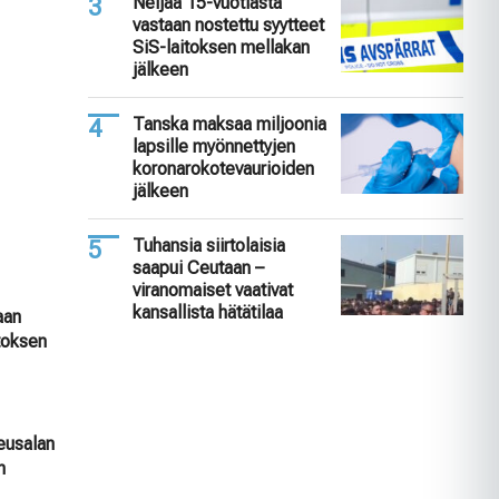
Neljää 15-vuotiasta
vastaan nostettu syytteet
SiS-laitoksen mellakan
jälkeen
Tanska maksaa miljoonia
lapsille myönnettyjen
koronarokotevaurioiden
jälkeen
Tuhansia siirtolaisia
saapui Ceutaan –
viranomaiset vaativat
kansallista hätätilaa
aan
itoksen
keusalan
n