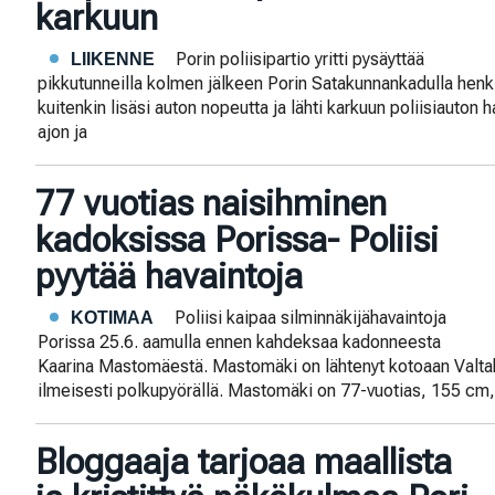
karkuun
Porin poliisipartio yritti pysäyttää
LIIKENNE
pikkutunneilla kolmen jälkeen Porin Satakunnankadulla henki
kuitenkin lisäsi auton nopeutta ja lähti karkuun poliisiauton ha
ajon ja
77 vuotias naisihminen
kadoksissa Porissa- Poliisi
pyytää havaintoja
Poliisi kaipaa silminnäkijähavaintoja
KOTIMAA
Porissa 25.6. aamulla ennen kahdeksaa kadonneesta
Kaarina Mastomäestä. Mastomäki on lähtenyt kotoaan Valta
ilmeisesti polkupyörällä. Mastomäki on 77-vuotias, 155 cm,
Bloggaaja tarjoaa maallista