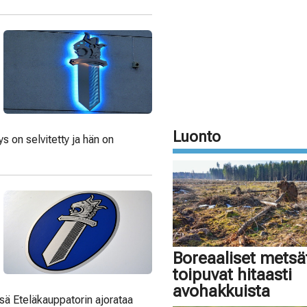
Luonto
s on selvitetty ja hän on
Boreaaliset metsä
toipuvat hitaasti
avohakkuista
ssä Eteläkauppatorin ajorataa