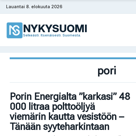
Siirry
Lauantai 8. elokuuta 2026
sisältöön
NYKYSUOMI
Selkeästi. Itsenäisesti. Suomesta.
pori
Porin Energialta ”karkasi” 48
000 litraa polttoöljyä
viemärin kautta vesistöön –
Tänään syyteharkintaan