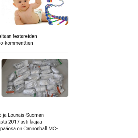
eltaan festareiden
omo-kommenttien
kö ja Lounais-Suomen
stä 2017 asti laajaa
tä pääosa on Cannonball MC-