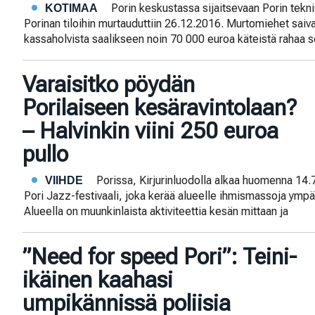
Porin keskustassa sijaitsevaan Porin tek
KOTIMAA
Porinan tiloihin murtauduttiin 26.12.2016. Murtomiehet saivat
kassaholvista saalikseen noin 70 000 euroa käteistä rahaa s
Varaisitko pöydän
Porilaiseen kesäravintolaan?
– Halvinkin viini 250 euroa
pullo
Porissa, Kirjurinluodolla alkaa huomenna 14
VIIHDE
Pori Jazz-festivaali, joka kerää alueelle ihmismassoja ymp
Alueella on muunkinlaista aktiviteettia kesän mittaan ja
”Need for speed Pori”: Teini-
ikäinen kaahasi
umpikännissä poliisia