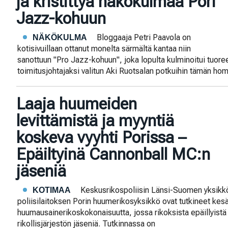
ja kristittyä näkökulmaa Pori
Jazz-kohuun
Bloggaaja Petri Paavola on
NÄKÖKULMA
kotisivuillaan ottanut monelta särmältä kantaa niin
sanottuun "Pro Jazz-kohuun", joka lopulta kulminoitui tuore
toimitusjohtajaksi valitun Aki Ruotsalan potkuihin tämän h
Laaja huumeiden
levittämistä ja myyntiä
koskeva vyyhti Porissa –
Epäiltyinä Cannonball MC:n
jäseniä
Keskusrikospoliisin Länsi-Suomen yksik
KOTIMAA
poliisilaitoksen Porin huumerikosyksikkö ovat tutkineet kesä
huumausainerikoskokonaisuutta, jossa rikoksista epäillyis
rikollisjärjestön jäseniä. Tutkinnassa on