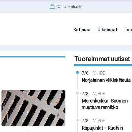
20 °C Helsinki
Kotimaa
Ulkomaat
Luo
Tuoreimmat uutiset
7/8
VIIHDE
Norjalainen viikinkihauta 
7/8
VIIHDE
Merenkurkku: Suomen
muuttuva rannikko
7/8
VIIHDE
Rapujuhlat – Ruotsin