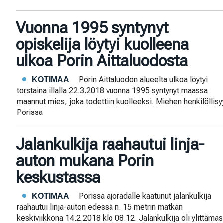
Vuonna 1995 syntynyt
opiskelija löytyi kuolleena
ulkoa Porin Aittaluodosta
Porin Aittaluodon alueelta ulkoa löytyi
KOTIMAA
torstaina illalla 22.3.2018 vuonna 1995 syntynyt maassa
maannut mies, joka todettiin kuolleeksi. Miehen henkilöllisyy
Porissa
Jalankulkija raahautui linja-
auton mukana Porin
keskustassa
Porissa ajoradalle kaatunut jalankulkija
KOTIMAA
raahautui linja-auton edessä n. 15 metrin matkan
keskiviikkona 14.2.2018 klo 08.12. Jalankulkija oli ylittämä