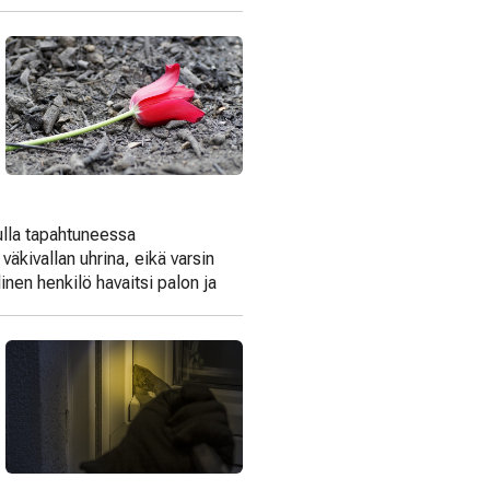
ulla tapahtuneessa
äkivallan uhrina, eikä varsin
linen henkilö havaitsi palon ja