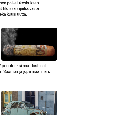
nisen palvelukeskuksen
 tiloissa sijaitsevasta
ekä kuusi uutta,
.7 perinteeksi muodostunut
äri Suomen ja jopa maailman.