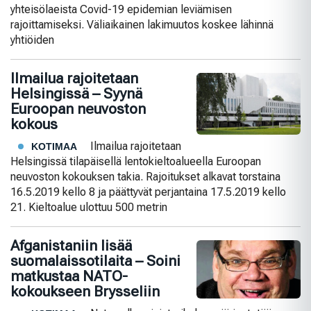
yhteisölaeista Covid-19 epidemian leviämisen
rajoittamiseksi. Väliaikainen lakimuutos koskee lähinnä
yhtiöiden
Ilmailua rajoitetaan
Helsingissä – Syynä
Euroopan neuvoston
kokous
Ilmailua rajoitetaan
KOTIMAA
Helsingissä tilapäisellä lentokieltoalueella Euroopan
neuvoston kokouksen takia. Rajoitukset alkavat torstaina
16.5.2019 kello 8 ja päättyvät perjantaina 17.5.2019 kello
21. Kieltoalue ulottuu 500 metrin
Afganistaniin lisää
suomalaissotilaita – Soini
matkustaa NATO-
kokoukseen Brysseliin