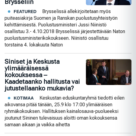
Brysseliin
Brysselissä allekirjoitetaan myös
FEATURED
puiteasiakirja Suomen ja Ranskan puolustusyhteistyön
kehittämisestä. Puolustusministeri Jussi Niinistö
osallistuu 3.- 4.10.2018 Brysselissä järjestettävään Naton
puolustusministerikokoukseen. Niinistö osallistuu
torstaina 4. lokakuuta Naton
Siniset ja Keskusta
ylimääräisessä
kokouksessa –
Kaadetaanko hallitusta vai
jutustellaanko mukavia?
Keskustan eduskuntaryhmä tiedotti eilen
KOTIMAA
aikovansa pitää tänään, 25.9 klo 17:00 ylimääräisen
ryhmäkokouksen. Hallituksen kainalosauva-puolueeksi
joutunut Sininen tulevaisuus aloitti oman kokouksensa
samaan aikaan ja vaikka aihetta