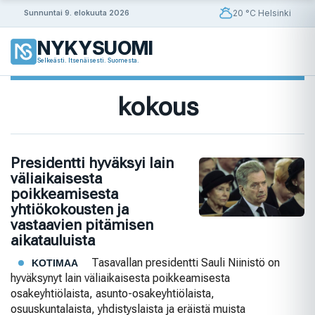
Siirry
20 °C Helsinki
Sunnuntai 9. elokuuta 2026
sisältöön
NYKYSUOMI
Selkeästi. Itsenäisesti. Suomesta.
kokous
Presidentti hyväksyi lain
väliaikaisesta
poikkeamisesta
yhtiökokousten ja
vastaavien pitämisen
aikatauluista
Tasavallan presidentti Sauli Niinistö on
KOTIMAA
hyväksynyt lain väliaikaisesta poikkeamisesta
osakeyhtiölaista, asunto-osakeyhtiölaista,
osuuskuntalaista, yhdistyslaista ja eräistä muista