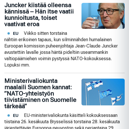
Juncker kiistää olleensa
kännissä – Hän itse vaatii
kunnioitusta, toiset
vaativat eroa
Viikko sitten torstaina
EU
nähtiin erikoinen tapaus, kun silminnähden humalainen
Euroopan komission puheenjohtaja Jean-Claude Juncker
avustettiin lavalle jossa häntä pideltiin useammankin
valtiopäämiehen voimin pystyssä NATO-kokouksessa.
Lopuksi mm.
Ministerivaliokunta
maalaili Suomen kannat:
”NATO-yhteistyön
tiivistäminen on Suomelle
tärkeää”
EU-ministerivaliokunta käsitteli kokouksessaan
EU
tiistaina 26. kesäkuuta Brysselissä torstaina 28. kesäkuuta
järjestettävän Eurooppa-neuvoston sekä perjantaina 29.