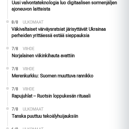
Uusi valvontateknologia luo digitaalisen sormenjäljen
ajoneuvon laitteista
8/8
ULKOMAAT
Väkivaltaiset värväysratsiat järisyttävät Ukrainaa
perheiden yrittäessä estää sieppauksia
7/8
VIIHDE
Norjalainen viikinkihauta avattiin
7/8
VIIHDE
Merenkurkku: Suomen muuttuva rannikko
7/8
VIIHDE
Rapujuhlat – Ruotsin loppukesän rituaali
7/8
ULKOMAAT
Tanska puuttuu tekoälyhuijauksiin