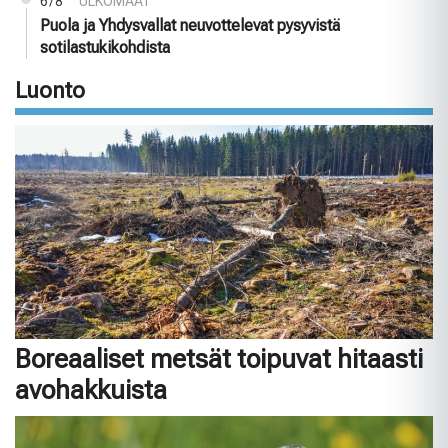
6/8
ULKOMAAT
Puola ja Yhdysvallat neuvottelevat pysyvistä
sotilastukikohdista
Luonto
Boreaaliset metsät toipuvat hitaasti
avohakkuista