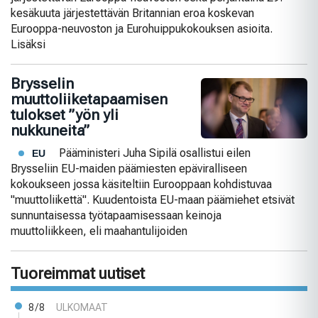
kesäkuuta järjestettävän Britannian eroa koskevan
Eurooppa-neuvoston ja Eurohuippukokouksen asioita.
Lisäksi
Brysselin
muuttoliiketapaamisen
tulokset ”yön yli
nukkuneita”
Pääministeri Juha Sipilä osallistui eilen
EU
Brysseliin EU-maiden päämiesten epäviralliseen
kokoukseen jossa käsiteltiin Eurooppaan kohdistuvaa
"muuttoliikettä". Kuudentoista EU-maan päämiehet etsivät
sunnuntaisessa työtapaamisessaan keinoja
muuttoliikkeen, eli maahantulijoiden
Tuoreimmat uutiset
8/8
ULKOMAAT