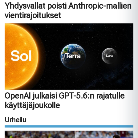
Yhdysvallat poisti Anthropic-mallien
vientirajoitukset
OpenAI julkaisi GPT-5.6:n rajatulle
käyttäjäjoukolle
Urheilu