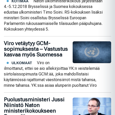
Naton ulkoministerikokous järjestetään
KOTIMAA
4.-5.12.2018 Brysselissä ja Suomea kokouksessa
edustaa ulkoministeri Timo Soini. RS-kokouksen lisäksi
ministeri Soini osallistuu Brysselissä Euroopan
Parlamentin rukousaamiaiselle tilaisuuden pääpuhujana.
Kokouksen yhteydessä 5.
Viro vetäytyy GCM-
sopimuksesta – Vastustus
kasvaa myös Suomessa
Viro on
ULKOMAAT
ilmoittanut, ettei se aio allekirjoittaa YK:n veistelemää
siirtolaissopimusta GCM:ää, joka mahdollistaisi
käytännössä rajattomat väestönsiirrot mistä tahansa,
minne tahansa. YK:ssa asiaa alunperin puoltanut Viro
Puolustusministeri Jussi
Niinistö Naton
ministerikokoukseen