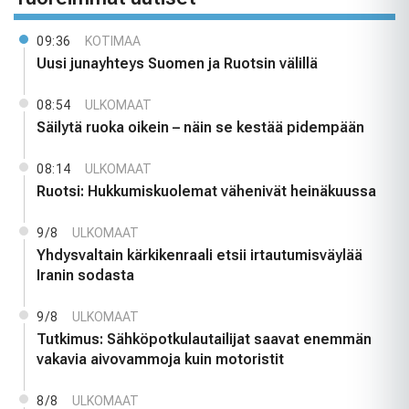
09:36
KOTIMAA
Uusi junayhteys Suomen ja Ruotsin välillä
08:54
ULKOMAAT
Säilytä ruoka oikein – näin se kestää pidempään
08:14
ULKOMAAT
Ruotsi: Hukkumiskuolemat vähenivät heinäkuussa
9/8
ULKOMAAT
Yhdysvaltain kärkikenraali etsii irtautumisväylää
Iranin sodasta
9/8
ULKOMAAT
Tutkimus: Sähköpotkulautailijat saavat enemmän
vakavia aivovammoja kuin motoristit
8/8
ULKOMAAT