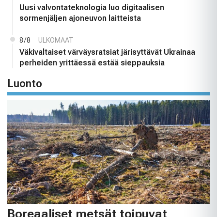
Uusi valvontateknologia luo digitaalisen
sormenjäljen ajoneuvon laitteista
8/8
ULKOMAAT
Väkivaltaiset värväysratsiat järisyttävät Ukrainaa
perheiden yrittäessä estää sieppauksia
Luonto
Boreaaliset metsät toipuvat