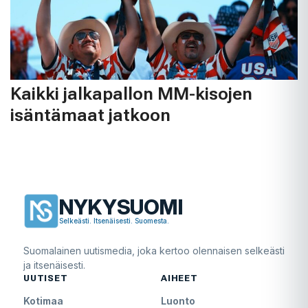
Kaikki jalkapallon MM-kisojen
isäntämaat jatkoon
NYKYSUOMI
Selkeästi. Itsenäisesti. Suomesta.
Suomalainen uutismedia, joka kertoo olennaisen selkeästi
ja itsenäisesti.
UUTISET
AIHEET
Kotimaa
Luonto