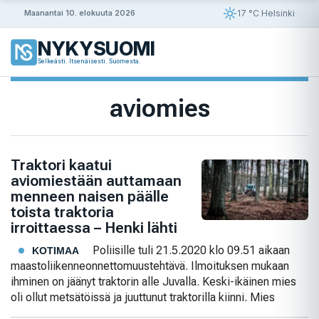
Siirry
17 °C Helsinki
Maanantai 10. elokuuta 2026
sisältöön
NYKYSUOMI
Selkeästi. Itsenäisesti. Suomesta.
aviomies
Traktori kaatui
aviomiestään auttamaan
menneen naisen päälle
toista traktoria
irroittaessa – Henki lähti
Poliisille tuli 21.5.2020 klo 09.51 aikaan
KOTIMAA
maastoliikenneonnettomuustehtävä. Ilmoituksen mukaan
ihminen on jäänyt traktorin alle Juvalla. Keski-ikäinen mies
oli ollut metsätöissä ja juuttunut traktorilla kiinni. Mies