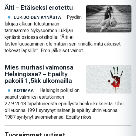
Äiti – Etäiseksi erotettu
Pyydän
LUKIJOIDEN KYNÄSTÄ
lukijaa alkuun tutustumaan
tarinaamme Nykysuomen Lukijan
kynästä osiossa otsikolla: "Äiti ei
lasten kiusaaminen ole mitään sen rinnalla mitä aikuiset
tekevät lapsille". Eron jälkeiset vainot...
Mies murhasi vaimonsa
Helsingissä? – Epäilty
pakoili 1,5kk ulkomailla
Helsingin poliisi on
KOTIMAA
saanut valmiiksi esitutkinnan
27.9.2018 tapahtuneesta epäillystä henkirikoksesta. Uhri
oli vuonna 1991 syntynyt nainen ja epäilty uhrin vuonna
1987 syntynyt aviomiehensä. Epäilty rikos
Tuoreimmat uutiset