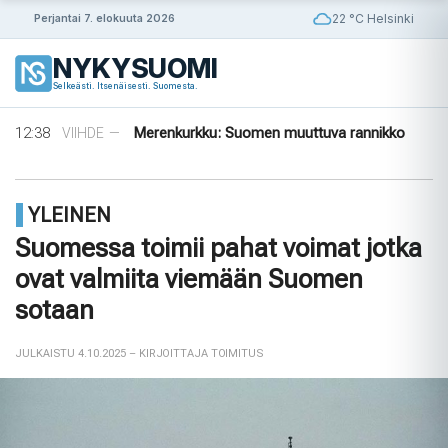
Siirry
22 °C Helsinki
Perjantai 7. elokuuta 2026
sisältöön
NYKYSUOMI
14:56
Puola ja Yhdysvallat neuvottelevat
ULKOMAAT
—
Selkeästi. Itsenäisesti. Suomesta.
pysyvistä sotilastukikohdista
14:42
Norjalainen viikinkihauta avattiin
VIIHDE
—
12:38
Merenkurkku: Suomen muuttuva rannikko
VIIHDE
—
09:08
Rapujuhlat – Ruotsin loppukesän rituaali
VIIHDE
—
08:33
Tanska puuttuu tekoälyhuijauksiin
ULKOMAAT
—
14:56
Puola ja Yhdysvallat neuvottelevat
ULKOMAAT
—
YLEINEN
pysyvistä sotilastukikohdista
14:42
Norjalainen viikinkihauta avattiin
VIIHDE
—
Suomessa toimii pahat voimat jotka
ovat valmiita viemään Suomen
sotaan
JULKAISTU 4.10.2025
– KIRJOITTAJA TOIMITUS