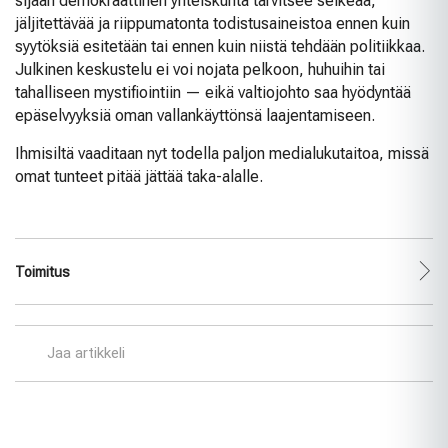
sijaan demokraattinen yhteiskunta tarvitsee selkeää,
jäljitettävää ja riippumatonta todistusaineistoa ennen kuin
syytöksiä esitetään tai ennen kuin niistä tehdään politiikkaa.
Julkinen keskustelu ei voi nojata pelkoon, huhuihin tai
tahalliseen mystifiointiin — eikä valtiojohto saa hyödyntää
epäselvyyksiä oman vallankäyttönsä laajentamiseen.
Ihmisiltä vaaditaan nyt todella paljon medialukutaitoa, missä
omat tunteet pitää jättää taka-alalle.
Toimitus
Jaa artikkeli