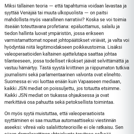
Miksi tällainen teoria — että tapahtumia voidaan lavastaa ja
syyttää Venäjää tai muuta ulkopuolista — on paitsi
mahdollista myös vaarallinen narratiivi? Koska se voi toimia
itseään toteuttavana profetiana: epäluottamus, salailu ja
tiedon hallinta luovat ympäristön, jossa erikseen
varmistamattomat nopeat johtopäätökset viriävät, ja valta voi
hyödyntää niitä legitimoidakseen poikkeustoimia. Lisäksi
valeoperaatioiden kaltainen ajattelutapa saattaa johtaa
tilanteeseen, jossa todelliset rikokset jäävät selvittämättä ja
vastuu hämärtyy. Tästä syystä kriittinen ja riippumaton tutkiva
journalismi sekä parlamentaarinen valvonta ovat elinehto.
Suomessa ei voi luottaa enään kuin Vapaaseen mediaan,
kaikki JSN mediat on poissuljettu, jos totuutta etsimme.
Kaikki JSN mediat on tiukassa ohjauksessa ja ovat
merkittävä osa pahuutta sekä petoksellista toimintaa.
On myös syytä muistuttaa, että valeoperaatioista
syyttäminen ei saa muuttua automaattiseksi viestinnän
aseeksi: vihreä valo salaliittoteorioille ei ole ratkaisu. Sen