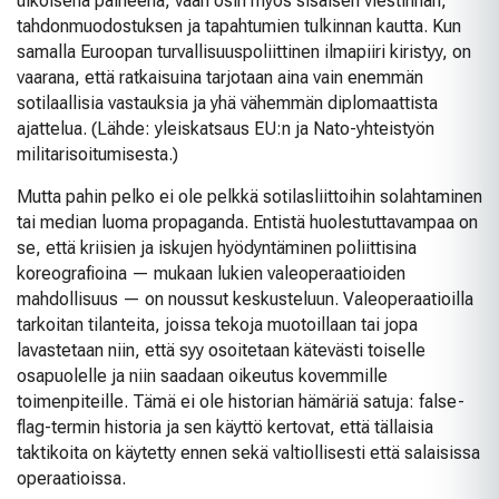
ulkoisena paineena, vaan osin myös sisäisen viestinnän,
tahdonmuodostuksen ja tapahtumien tulkinnan kautta. Kun
samalla Euroopan turvallisuuspoliittinen ilmapiiri kiristyy, on
vaarana, että ratkaisuina tarjotaan aina vain enemmän
sotilaallisia vastauksia ja yhä vähemmän diplomaattista
ajattelua. (Lähde: yleiskatsaus EU:n ja Nato-yhteistyön
militarisoitumisesta.)
Mutta pahin pelko ei ole pelkkä sotilasliittoihin solahtaminen
tai median luoma propaganda. Entistä huolestuttavampaa on
se, että kriisien ja iskujen hyödyntäminen poliittisina
koreografioina — mukaan lukien valeoperaatioiden
mahdollisuus — on noussut keskusteluun. Valeoperaatioilla
tarkoitan tilanteita, joissa tekoja muotoillaan tai jopa
lavastetaan niin, että syy osoitetaan kätevästi toiselle
osapuolelle ja niin saadaan oikeutus kovemmille
toimenpiteille. Tämä ei ole historian hämäriä satuja: false-
flag-termin historia ja sen käyttö kertovat, että tällaisia
taktikoita on käytetty ennen sekä valtiollisesti että salaisissa
operaatioissa.