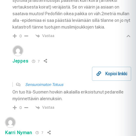
syötöllä ja lastennussijat pääsevät kuin koira (anteeksi
vertauksesta koirat) veräjästä. Se on väärin ja asiaan on
saatava muutos! Pedofiilin oikea paikka on väh.2metriä mullan
alla -epidemiaa ei saa päästää leviämään sillä tilanne on jo nyt
katastrofi tänne tuotujen muslimijoukkojen takia.
Vastaa
0
Jeppes
7
Kopioi linkki
Sensuroimaton Totuus
On tuo Itä-Suomen hovikin aikalailla erikoistunut pedareille
myönnettäviin alennuksiin.
Vastaa
0
Karri Nyman
7