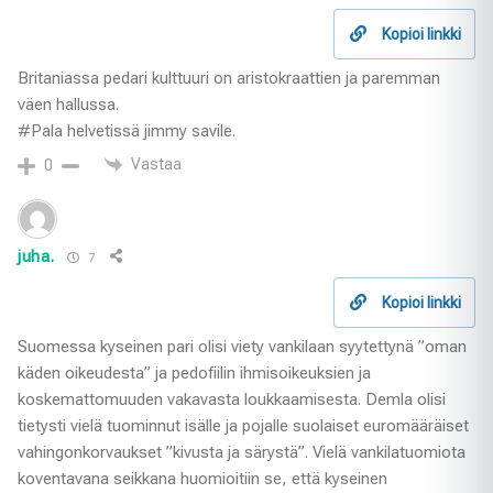
Kopioi linkki
Britaniassa pedari kulttuuri on aristokraattien ja paremman
väen hallussa.
#Pala helvetissä jimmy savile.
Vastaa
0
juha.
7
Kopioi linkki
Suomessa kyseinen pari olisi viety vankilaan syytettynä ”oman
käden oikeudesta” ja pedofiilin ihmisoikeuksien ja
koskemattomuuden vakavasta loukkaamisesta. Demla olisi
tietysti vielä tuominnut isälle ja pojalle suolaiset euromääräiset
vahingonkorvaukset ”kivusta ja särystä”. Vielä vankilatuomiota
koventavana seikkana huomioitiin se, että kyseinen