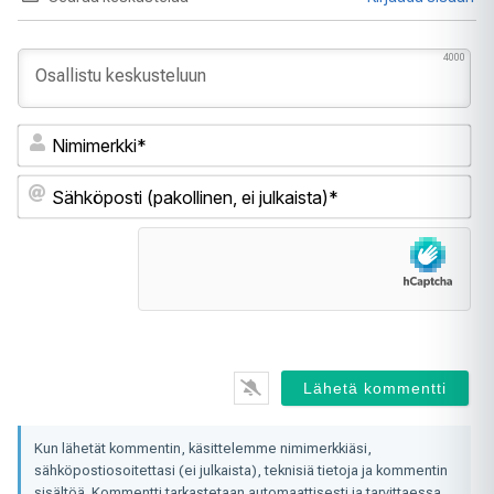
4000
Ni
Sä
(pa
ei
jul
Kun lähetät kommentin, käsittelemme nimimerkkiäsi,
sähköpostiosoitettasi (ei julkaista), teknisiä tietoja ja kommentin
sisältöä. Kommentti tarkastetaan automaattisesti ja tarvittaessa