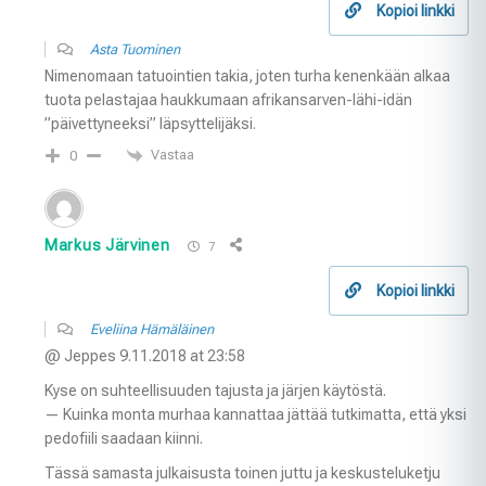
Kopioi linkki
Asta Tuominen
Nimenomaan tatuointien takia, joten turha kenenkään alkaa
tuota pelastajaa haukkumaan afrikansarven-lähi-idän
”päivettyneeksi” läpsyttelijäksi.
Vastaa
0
Markus Järvinen
7
Kopioi linkki
Eveliina Hämäläinen
@ Jeppes 9.11.2018 at 23:58
Kyse on suhteellisuuden tajusta ja järjen käytöstä.
— Kuinka monta murhaa kannattaa jättää tutkimatta, että yksi
pedofiili saadaan kiinni.
Tässä samasta julkaisusta toinen juttu ja keskusteluketju