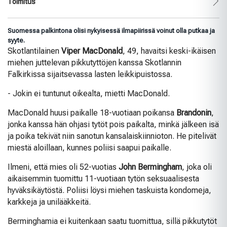
Toimitus
Suomessa palkintona olisi nykyisessä ilmapiirissä voinut olla putkaa ja
syyte.
Skotlantilainen
Viper MacDonald
, 49, havaitsi keski-ikäisen
miehen juttelevan pikkutyttöjen kanssa Skotlannin
Falkirkissa sijaitsevassa lasten leikkipuistossa.
- Jokin ei tuntunut oikealta, mietti MacDonald.
MacDonald huusi paikalle 18-vuotiaan poikansa
Brandonin
,
jonka kanssa hän ohjasi tytöt pois paikalta, minkä jälkeen isä
ja poika tekivät niin sanotun kansalaiskiinnioton. He pitelivät
miestä aloillaan, kunnes poliisi saapui paikalle.
Ilmeni, että mies oli 52-vuotias
John Bermingham
, joka oli
aikaisemmin tuomittu 11-vuotiaan tytön seksuaalisesta
hyväksikäytöstä. Poliisi löysi miehen taskuista kondomeja,
karkkeja ja unilääkkeitä.
Berminghamia ei kuitenkaan saatu tuomittua, sillä pikkutytöt