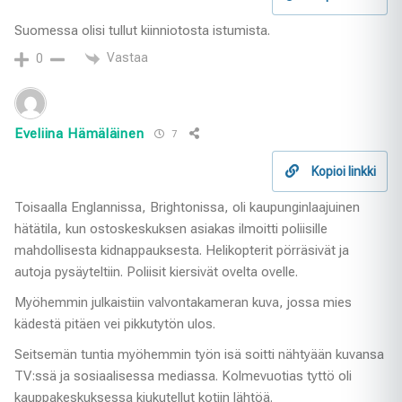
Suomessa olisi tullut kiinniotosta istumista.
Vastaa
0
Eveliina Hämäläinen
7
Kopioi linkki
Toisaalla Englannissa, Brightonissa, oli kaupunginlaajuinen
hätätila, kun ostoskeskuksen asiakas ilmoitti poliisille
mahdollisesta kidnappauksesta. Helikopterit pörräsivät ja
autoja pysäyteltiin. Poliisit kiersivät ovelta ovelle.
Myöhemmin julkaistiin valvontakameran kuva, jossa mies
kädestä pitäen vei pikkutytön ulos.
Seitsemän tuntia myöhemmin työn isä soitti nähtyään kuvansa
TV:ssä ja sosiaalisessa mediassa. Kolmevuotias tyttö oli
kauppakeskuksessa kiukutellut kotiin lähtöä.