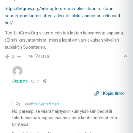
https://letgrow.org/helicopters-scrambled-door-to-door-
search-conducted-after-video-of-child-abduction-released-
but/
Tuo LetGrow.Org sivusto edistää lasten kasvamista vapaana.
(Ei siis kasvattamista, missä lapsi on vain aikuisen ylivallan
subjekti.) Suosittelen.
Vastaa
0
Jeppes
7
Kopioi linkki
Eveliina Hämäläinen
No, parempi se väärä hälytyskin kuin yksikään pedofiili
taluttamassa kaappaamaansa lasta kohti tuntematonta
kohtaloa.