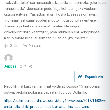
”väkivallanteko” sai runsaasti julkisuutta ja huomiota, joka lisäsi
”vihapuhetta” yleensäkin pedofiileja kohtaan, joka voidaan
katsoa erityisen ”asiattomaksi”, koska kyseessä on aivan
”normaali seksuaalisuuden muoto”, jota voi pitää erityisen
”kauniina ja herkkänä asiana” viitaten Helsingin
kinkeripiirin”ristin kääntäjiin”, joka mukaillen ent. Arkkipiispaa
Kari Mäkistä loihe lausumaan: ”Hän on yksi meistä!”
Vastaa
0
Jeppes
7
Kopioi linkki
Pedofiilin iäkkäät vanhemmat voittivat lotossa 15 miljoonaa,
ostivat pedofiilipoikansa vapaaksi 100 000 Dollarilla.
https://eu.timesrecordnews.com/story/news/local/2018/11/08/wi
chita-falls-child-predator-out-bail-after-his-dad-wins-