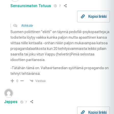
Sensuroimaton Totuus
7
Kopioi linkki
Röhkäle
Suomen poliittinen ”eliitti” on täynnä pedofiili-psykopaatteja ja
todisteita löytyy vaikka kuinka paljon mutta apaattinen kansa
viittaa niille kintaalla -onhan niiiiin paljon mukavampaa katsoa
propagandalaatikosta kun 20 kehitysvammaista leikkii jollain
saarella tai joku vitun Vappu (helvetin)Pimiä selostaa
idioottien paritanssia.
-Tätähän tämä on. Valtavirtamedian syöttämä propaganda on
tehnyt tehtävänsä.
Vastaa
0
Jeppes
7
Kopioi linkki