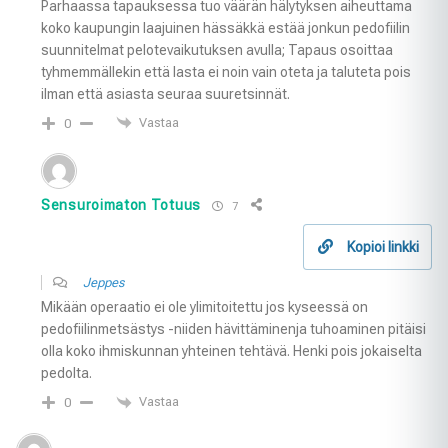
Parhaassa tapauksessa tuo väärän hälytyksen aiheuttama
koko kaupungin laajuinen hässäkkä estää jonkun pedofiilin
suunnitelmat pelotevaikutuksen avulla; Tapaus osoittaa
tyhmemmällekin että lasta ei noin vain oteta ja taluteta pois
ilman että asiasta seuraa suuretsinnät.
Vastaa
0
Sensuroimaton Totuus
7
Kopioi linkki
Jeppes
Mikään operaatio ei ole ylimitoitettu jos kyseessä on
pedofiilinmetsästys -niiden hävittäminenja tuhoaminen pitäisi
olla koko ihmiskunnan yhteinen tehtävä. Henki pois jokaiselta
pedolta.
Vastaa
0