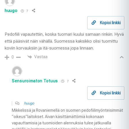
huugo
7
Kopioi linkki
Pedofiili vapautettiin, koska tuomari kuului samaan rinkiin. Hyvä
että pääsivät näin vähällä. Suomessa kaksikko olisi tuomittu
koviin korvauksiin ja itä-suomessa jopa linnaan.
Vastaa
0
Sensuroimaton Totuus
7
Kopioi linkki
huugo
Mikkelissä ja Rovaniemellä on suomen pedofiilimyönteisimmät
”oikeus”laitokset. Aivan käsittämättömiä kokonaan
vapauttamisia ja tuomioiden alennuksia tulee jatkuvalla