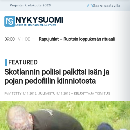
Siirry
Sää ei saatavilla
Perjantai 7. elokuuta 2026
sisältöön
14:56
Puola ja Yhdysvallat neuvottelevat
ULKOMAAT
—
NYKYSUOMI
pysyvistä sotilastukikohdista
Selkeästi. Itsenäisesti. Suomesta.
14:42
Norjalainen viikinkihauta avattiin
VIIHDE
—
12:38
Merenkurkku: Suomen muuttuva rannikko
VIIHDE
—
09:08
Rapujuhlat – Ruotsin loppukesän rituaali
VIIHDE
—
08:33
Tanska puuttuu tekoälyhuijauksiin
ULKOMAAT
—
14:56
Puola ja Yhdysvallat neuvottelevat
ULKOMAAT
—
pysyvistä sotilastukikohdista
FEATURED
14:42
Norjalainen viikinkihauta avattiin
VIIHDE
—
Skotlannin poliisi palkitsi isän ja
pojan pedofiilin kiinniotosta
PÄIVITETTY 9.11.2018
,
JULKAISTU 9.11.2018
– KIRJOITTAJA TOIMITUS