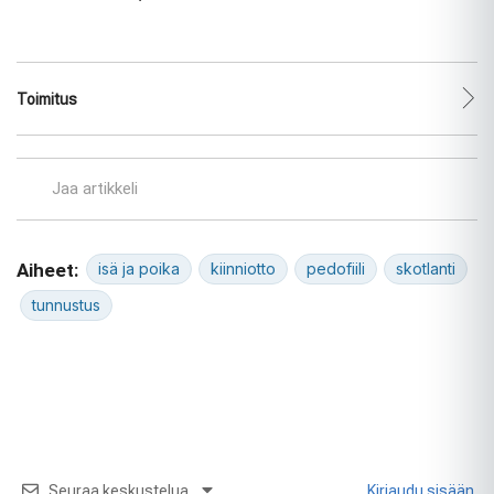
Toimitus
Jaa artikkeli
Aiheet:
isä ja poika
kiinniotto
pedofiili
skotlanti
tunnustus
Seuraa keskustelua
Kirjaudu sisään