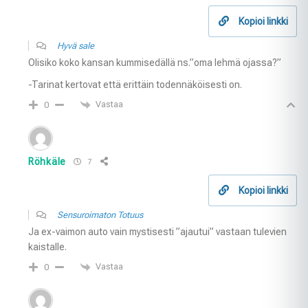
Kopioi linkki
Hyvä sale
Olisiko koko kansan kummisedällä ns.”oma lehmä ojassa?”
-Tarinat kertovat että erittäin todennäköisesti on.
Vastaa
0
Röhkäle
7
Kopioi linkki
Sensuroimaton Totuus
Ja ex-vaimon auto vain mystisesti ”ajautui” vastaan tulevien
kaistalle.
Vastaa
0