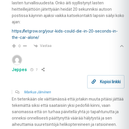
lasten turvallisuudesta. Onko äiti syyllistynyt lasten
heitteillejättöön jätettyään heidät 20 sekunniksi autoon
postissa käynnin ajaksi vaikka katsekontakti lapsiin säilyi koko
ajan:
https://letgrow.org/your-kids-could-die-in-20-seconds-in-
the-car-alone/
Vastaa
0
Jeppes
7
Kopioi linkki
Markus Järvinen
En tietenkään ole väittämässä että jotakin muuta pitäisi jättää
tekemättä siksi että saataisiin yksi pedofiili kiinni, vaan
sanomassa että on turhaa päivitellä yhtä jo tapahtunutta ja
onneksi onnellisesti päättynyttä väärää hälytystä ja sen
aiheuttamia suuretsintöjä helikoptereineen ja ratsioineen.