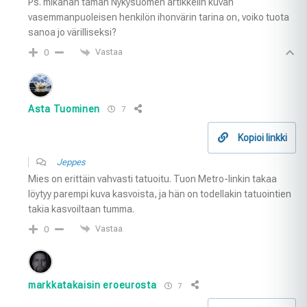
Ps. mikähän tämän Nykysuomen artikkelin kuvan
vasemmanpuoleisen henkilön ihonvärin tarina on, voiko tuota
sanoa jo värilliseksi?
Vastaa
0
Asta Tuominen
7
Kopioi linkki
Jeppes
Mies on erittäin vahvasti tatuoitu. Tuon Metro-linkin takaa
löytyy parempi kuva kasvoista, ja hän on todellakin tatuointien
takia kasvoiltaan tumma.
Vastaa
0
markkatakaisin eroeurosta
7