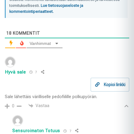
toimituksellisesti.
Lue tietosuojaseloste ja
kommentointiperiaatteet.
18
KOMMENTIT
Vanhimmat
Hyvä sale
7
Kopioi linkki
Sale lähettäis värilliselle pedofiilille polkupyörän.
Vastaa
0
Sensuroimaton Totuus
7