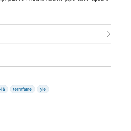
ilä
terrafame
yle