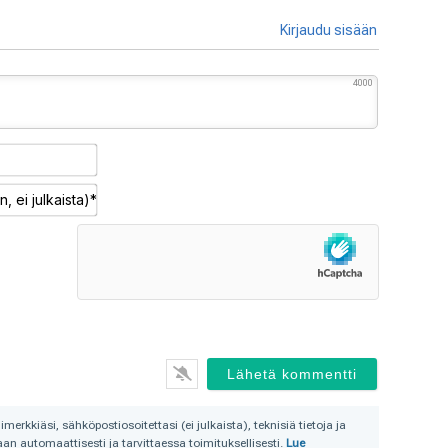
Kirjaudu sisään
4000
Nimimerkki*
Sähköposti
(pakollinen,
ei
julkaista)*
rkkiäsi, sähköpostiosoitettasi (ei julkaista), teknisiä tietoja ja
n automaattisesti ja tarvittaessa toimituksellisesti.
Lue