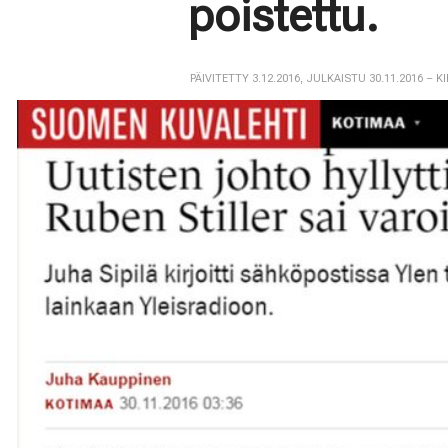
poistettu.
PÄIVITETTY 3.12.2016
,
JULKAISTU 30.11.2016
– K