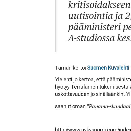
kritisoidakseen
uutisointia ja 2)
pääministeri pe
A-studiossa kes
Tämän kertoi
Suomen Kuvalehti
Yle ehti jo kertoa, että pääminis
hyötyy Terrafamen tukemisesta v
uskottavuuden jo sinälläänkin, 
saanut oman "
Panama-skandaal
http://www.nykysuomi.com/index.