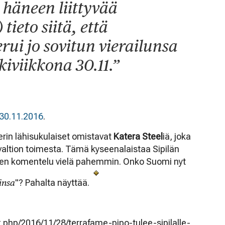
 häneen liittyvää
 tieto siitä, että
rui jo sovitun vierailunsa
kiviikkona 30.11.”
30.11.2016
.
terin lähisukulaiset omistavat
Katera Steel
iä, joka
altion toimesta. Tämä kyseenalaistaa Sipilän
Ylen komentelu vielä pahemmin. Onko Suomi nyt
insa
"? Pahalta näyttää.
php/2016/11/28/terrafame-pipo-tulee-sipilalle-