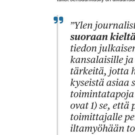
”Ylen journalis
suoraan kielt
tiedon julkaise
kansalaisille j
tärkeitä, jotta 
kyseistä asiaa 
toimintatapoja
ovat 1) se, että
toimittajalle pe
iltamyöhään to