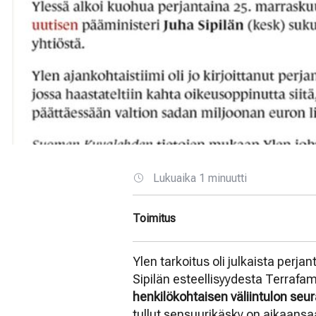
Lukuaika 1 minuutti
Toimitus
Ylen tarkoitus oli julkaista perj
Sipilän esteellisyydesta Terrafam
henkilökohtaisen väliintulon se
tullut sensuurikäsky on aikaansa