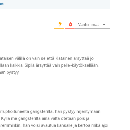
et.
Vanhimmat
ataisen välillä on vain se että Katainen ärsyttää jo
laan kaikkia. Sipilä ärsyttää vain pelle-käytöksellään.
an pystyy.
orruptioituneelta gangsterilta, hän pystyy hiljentymään
 Kyllä me gangsterilta aina valta otetaan pois ja
aremminkin, hän voisi avautua kansalle ja kertoa mikä ajoi