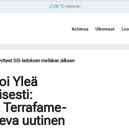
18 °C Helsinki
Kotimaa
Ulkomaat
Luo
sato
vistä sotilastukikohdista
yytteet SiS-laitoksen mellakan jälkeen
ilaista vaatii AfD:n kieltämistä
on Kazakstanissa 70 vuoteen
oi Yleä
sato
sesti:
vistä sotilastukikohdista
ä Terrafame-
eva uutinen