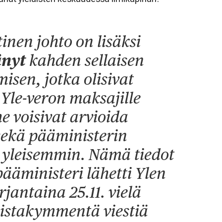
tinen johto on lisäksi
änyt
kahden sellaisen
misen, jotka olisivat
a Yle-veron maksajille
he voisivat arvioida
sekä pääministerin
 yleisemmin. Nämä tiedot
 pääministeri lähetti Ylen
rjantaina 25.11. vielä
istakymmentä viestiä