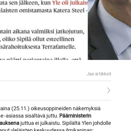
Jaa artikkeli
antaina (25.11.) oikeusoppineiden näkemyksiä
e-asiassa sisältävä juttu.
Pääministerin
urauksena
juttua ei julkaistu. Sipilältä Ylen johdolle
anut yleläisten keskuudessa ilmikapinan: