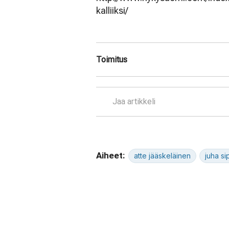
kalliiksi/
Toimitus
Jaa artikkeli
Aiheet:
atte jääskeläinen
juha sip