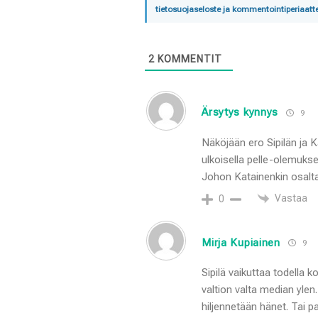
tietosuojaseloste ja kommentointiperiaatte
2
KOMMENTIT
Ärsytys kynnys
9
Näköjään ero Sipilän ja K
ulkoisella pelle-olemuksel
Johon Katainenkin osalta
Vastaa
0
Mirja Kupiainen
9
Sipilä vaikuttaa todella k
valtion valta median ylen.
hiljennetään hänet. Tai p