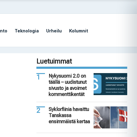
nto
Teknologia
Urheilu
Kolumnit
Luetuimmat
Nykysuomi 2.0 on
täällä – uudistunut
sivusto ja avoimet
kommenttikentät
Syklorfiinia havaittu
Tanskassa
ensimmäistä kertaa