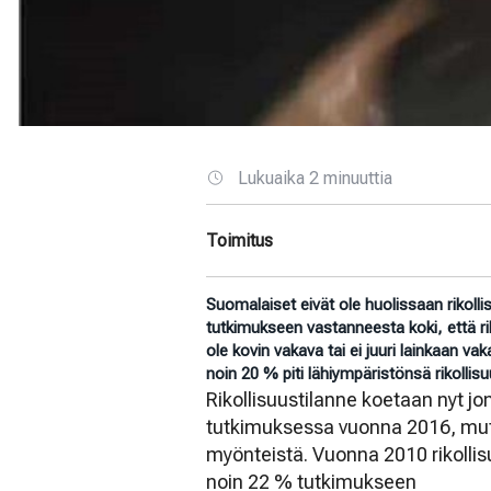
Lukuaika 2 minuuttia
Toimitus
Suomalaiset eivät ole huolissaan rikolli
tutkimukseen vastanneesta koki, että rik
ole kovin vakava tai ei juuri lainkaan v
noin 20 % piti lähiympäristönsä rikollisu
Rikollisuustilanne koetaan nyt j
tutkimuksessa vuonna 2016, mutta 
myönteistä. Vuonna 2010 rikollisu
noin 22 % tutkimukseen