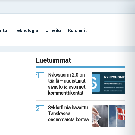
nto
Teknologia
Urheilu
Kolumnit
Luetuimmat
Nykysuomi 2.0 on
täällä – uudistunut
sivusto ja avoimet
kommenttikentät
Syklorfiinia havaittu
Tanskassa
ensimmäistä kertaa