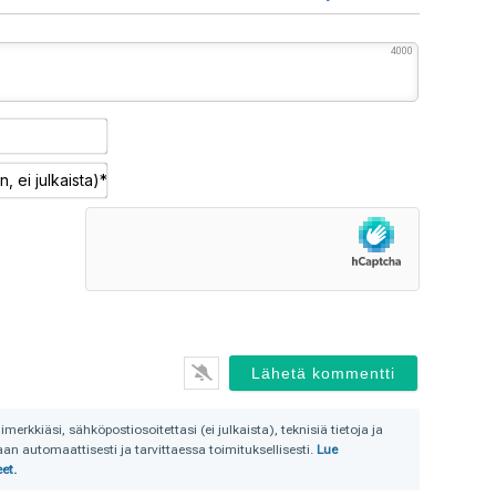
4000
Nimimerkki*
Sähköposti
(pakollinen,
ei
julkaista)*
rkkiäsi, sähköpostiosoitettasi (ei julkaista), teknisiä tietoja ja
n automaattisesti ja tarvittaessa toimituksellisesti.
Lue
et.