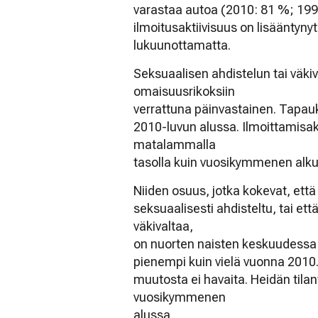
varastaa autoa (2010: 81 %; 19
ilmoitusaktiivisuus on lisääntynyt
lukuunottamatta.
Seksuaalisen ahdistelun tai väkiv
omaisuusrikoksiin
verrattuna päinvastainen. Tapau
2010-luvun alussa. Ilmoittamisakt
matalammalla
tasolla kuin vuosikymmenen alku
Niiden osuus, jotka kokevat, ett
seksuaalisesti ahdisteltu, tai et
väkivaltaa,
on nuorten naisten keskuudessa 
pienempi kuin vielä vuonna 2010
muutosta ei havaita. Heidän tila
vuosikymmenen
alussa.