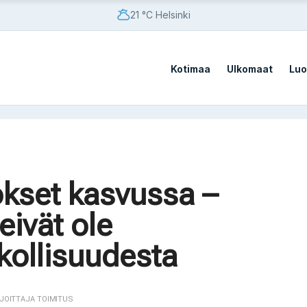
21 °C Helsinki
Kotimaa
Ulkomaat
Luo
vistä sotilastukikohdista
okset kasvussa –
vistä sotilastukikohdista
eivät ole
kollisuudesta
RJOITTAJA TOIMITUS