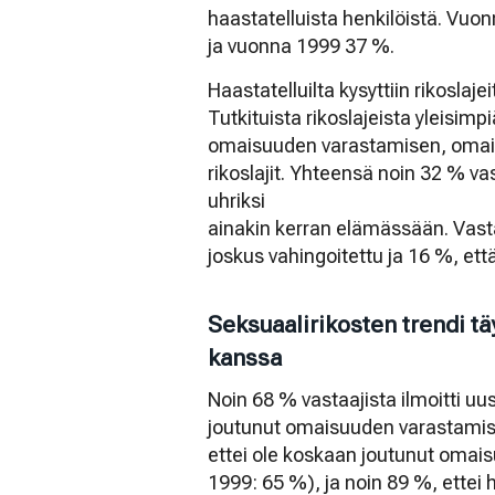
haastatelluista henkilöistä. Vuo
ja vuonna 1999 37 %.
Haastatelluilta kysyttiin rikoslaje
Tutkituista rikoslajeista yleisim
omaisuuden varastamisen, omais
rikoslajit. Yhteensä noin 32 % v
uhriksi
ainakin kerran elämässään. Vasta
joskus vahingoitettu ja 16 %, ett
Seksuaalirikosten trendi t
kanssa
Noin 68 % vastaajista ilmoitti u
joutunut omaisuuden varastamise
ettei ole koskaan joutunut omai
1999: 65 %), ja noin 89 %, ettei h