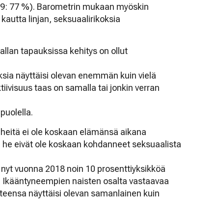
99: 77 %). Barometrin mukaan myöskin
 kautta linjan, seksuaalirikoksia
allan tapauksissa kehitys on ollut
ksia näyttäisi olevan enemmän kuin vielä
iivisuus taas on samalla tai jonkin verran
puolella.
ä heitä ei ole koskaan elämänsä aikana
tä he eivät ole koskaan kohdanneet seksuaalista
nyt vuonna 2018 noin 10 prosenttiyksikköä
. Ikääntyneempien naisten osalta vastaavaa
nteensa näyttäisi olevan samanlainen kuin