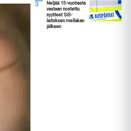
Neljää 15-vuotiasta
vastaan nostettu
syytteet SiS-
laitoksen mellakan
jälkeen