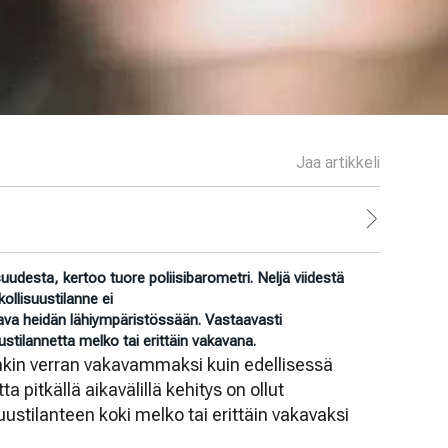
Jaa artikkeli
suudesta, kertoo tuore poliisibarometri. Neljä viidestä
ollisuustilanne ei
akava heidän lähiympäristössään. Vastaavasti
ustilannetta melko tai erittäin vakavana.
onkin verran vakavammaksi kuin edellisessä
pitkällä aikavälillä kehitys on ollut
ustilanteen koki melko tai erittäin vakavaksi