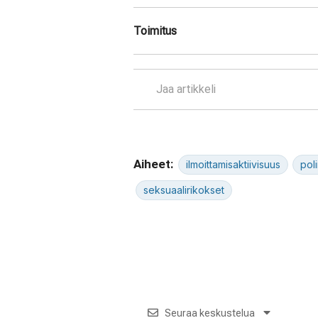
Toimitus
Jaa artikkeli
Aiheet:
ilmoittamisaktiivisuus
poli
seksuaalirikokset
Seuraa keskustelua