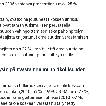
nna 2005 vastaava prosenttiosuus oli 25 %
ittain, ovatko he joutuneet rikoksen uhriksi.
piä ovat tämän tutkimuksen perusteella
uuden vahingoittamisen sekä pahoinpitelyn
astaajista on joutunut omaisuuden varastamisen
ajista noin 22 % ilmoitti, että omaisuutta on
ä on joskus joutunut pahoinpitelyn uhriksi.
äysin päinvastainen muun rikollisuuden
usimmassa tutkimuksessa, että ei ole koskaan
n uhriksi (2010: 55 %; 1999: 58 %), noin 77 %,
suuden vahingoittamisen uhriksi (2010: 67 %;
äneltä ole koskaan varastettu tai yritetty