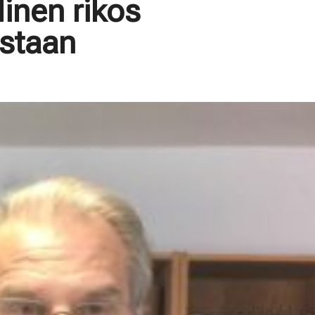
linen rikos
astaan