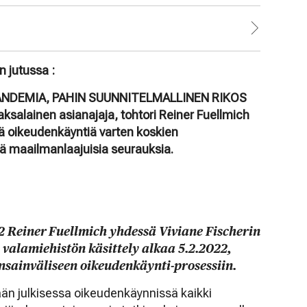
n jutussa :
PANDEMIA, PAHIN SUUNNITELMALLINEN RIKOS
alainen asianajaja, tohtori Reiner Fuellmich
tä oikeudenkäyntiä varten koskien
viä maailmanlaajuisia seurauksia.
2 Reiner Fuellmich yhdessä Viviane Fischerin
n valamiehistön käsittely alkaa 5.2.2022,
ansainväliseen oikeudenkäynti-prosessiin.
lään julkisessa oikeudenkäynnissä kaikki