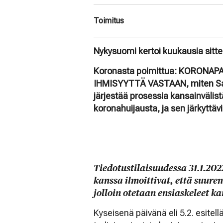
Toimitus
Nykysuomi kertoi kuukausia sitte
Koronasta poimittua: KORONA
IHMISYYTTÄ VASTAAN, miten Saks
järjestää prosessia kansainvälis
koronahuijausta, ja sen järkyttä
Tiedotustilaisuudessa 31.1.202
kanssa ilmoittivat, että suure
jolloin otetaan ensiaskeleet k
Kyseisenä päivänä eli 5.2. esitel