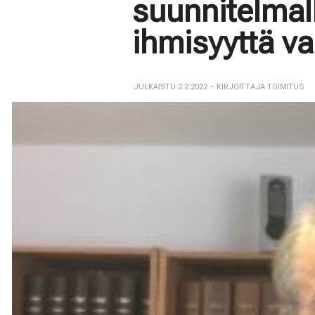
suunnitelmal
ihmisyyttä v
JULKAISTU 2.2.2022
– KIRJOITTAJA TOIMITUS