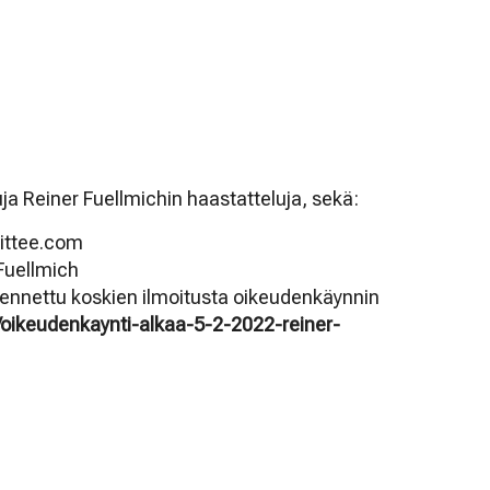
ja Reiner Fuellmichin haastatteluja, sekä:
ittee.com
Fuellmich
mennettu koskien ilmoitusta oikeudenkäynnin
fi/oikeudenkaynti-alkaa-5-2-2022-reiner-