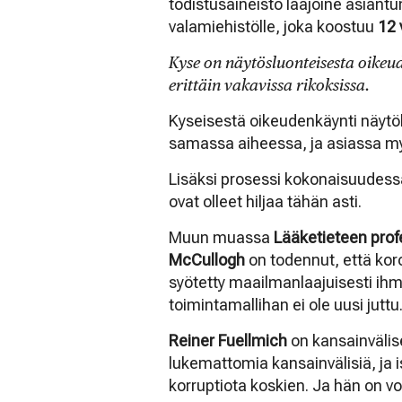
todistusaineisto laajoine asiantu
valamiehistölle, joka koostuu
12 
Kyse on näytösluonteisesta oike
erittäin vakavissa rikoksissa.
Kyseisestä oikeudenkäynti näytöks
samassa aiheessa, ja asiassa m
Lisäksi prosessi kokonaisuudessa
ovat olleet hiljaa tähän asti.
Muun muassa
Lääketieteen profe
McCullogh
on todennut, että kor
syötetty maailmanlaajuisesti ihm
toimintamallihan ei ole uusi juttu
Reiner Fuellmich
on kansainvälises
lukemattomia kansainvälisiä, ja
korruptiota koskien. Ja hän on vo