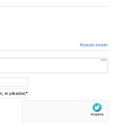
Kirjaudu sisään
4000
Nimimerkki*
Sähköposti
(pakollinen,
ei
julkaista)*