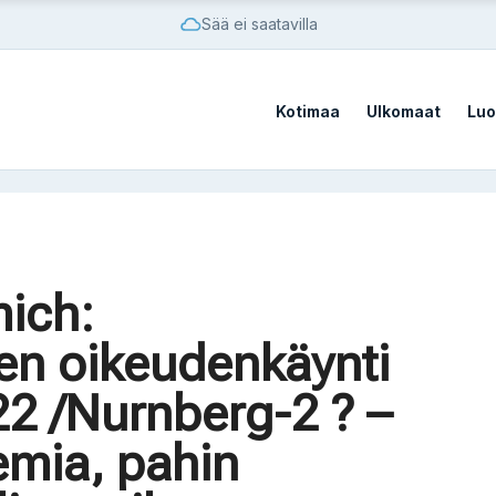
Sää ei saatavilla
Kotimaa
Ulkomaat
Luo
vistä sotilastukikohdista
mich:
vistä sotilastukikohdista
en oikeudenkäynti
22 /Nurnberg-2 ? –
mia, pahin