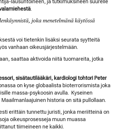
ntija-lausuntoineen, ja tutkimuksineen suurelle
valamiehestä
.
udenkäynnistä, joka menetelmänä käytössä
estä voi tietenkin lisäksi seurata syytteitä
yös vanhaan oikeusjärjestelmään.
an, saattaa aktivoida niitä tuomareita, jotka
ssori, sisätautilääkäri, kardiologi tohtori Peter
onassa on kyse globaalista bioterrorismista joka
isille massa-psykoosin avulla. Kyseinen
. Maailmanlaajuinen historia on sitä pullollaan.
ti erittäin tunnettu juristi, jonka meriitteinä on
 isoja oikeusprosesseja muun muassa
ittanut tiimeineen ne kaikki.