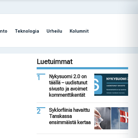
nto
Teknologia
Urheilu
Kolumnit
Luetuimmat
Nykysuomi 2.0 on
täällä – uudistunut
sivusto ja avoimet
kommenttikentät
Syklorfiinia havaittu
Tanskassa
ensimmäistä kertaa