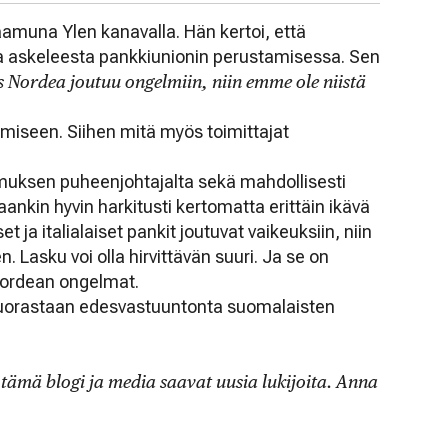
aamuna Ylen kanavalla. Hän kertoi, että
sta askeleesta pankkiunionin perustamisessa. Sen
s Nordea joutuu ongelmiin, niin emme ole niistä
oimiseen. Siihen mitä myös toimittajat
omuksen puheenjohtajalta sekä mahdollisesti
aankin hyvin harkitusti kertomatta erittäin ikävä
et ja italialaiset pankit joutuvat vaikeuksiin, niin
Lasku voi olla hirvittävän suuri. Ja se on
Nordean ongelmat.
Suorastaan edesvastuuntonta suomalaisten
a tämä blogi ja media saavat uusia lukijoita. Anna