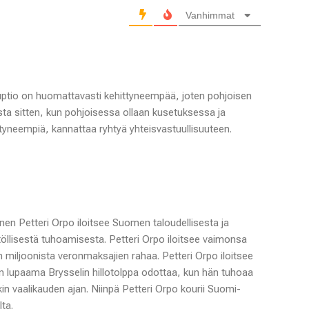
Vanhimmat
uptio on huomattavasti kehittyneempää, joten pohjoisen
Vasta sitten, kun pohjoisessa ollaan kusetuksessa ja
ttyneempiä, kannattaa ryhtyä yhteisvastuullisuuteen.
nen Petteri Orpo iloitsee Suomen taloudellisesta ja
llisestä tuhoamisesta. Petteri Orpo iloitsee vaimonsa
 miljoonista veronmaksajien rahaa. Petteri Orpo iloitsee
en lupaama Brysselin hillotolppa odottaa, kun hän tuhoaa
n vaalikauden ajan. Niinpä Petteri Orpo kourii Suomi-
ta.