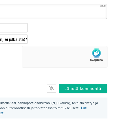
4000
Nimimerkki*
Sähköposti
(pakollinen,
ei
julkaista)*
rkkiäsi, sähköpostiosoitettasi (ei julkaista), teknisiä tietoja ja
n automaattisesti ja tarvittaessa toimituksellisesti.
Lue
et.