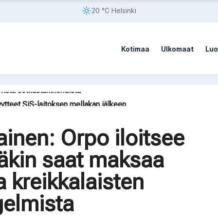
20 °C Helsinki
Kotimaa
Ulkomaat
Luo
sato
vistä sotilastukikohdista
yytteet SiS-laitoksen mellakan jälkeen
ilaista vaatii AfD:n kieltämistä
on Kazakstanissa 70 vuoteen
inen: Orpo iloitsee
sato
inäkin saat maksaa
vistä sotilastukikohdista
ja kreikkalaisten
gelmista