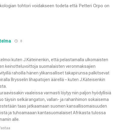
ykologian tohtori voidakseen todeta että Petteri Orpo on
telma
8
kelmoi kuten J.Käteinenkin, että pelastamalla ulkomaisten
en keinotteluvoittoja suomalaisten veronmaksajien
tyillä rahoilla hänen ylikansalliset takapirunsa palkitsevat
viralla Brysselin lihapatojen äärellä – kuten J.Käteisenkin
sta.
uraavissakin vaaleissa varmasti löytyy niin paljon hyödyllisiä
 tuo täysin selkärangaton, vallan- ja rahanhimon sokaisema
nestetään taas jatkaamaan suomen kansallisomaisuuden
istä ja tuhoamaaan kantasuomalaiset Afrikasta tulossa
namin alle.
Vastaa