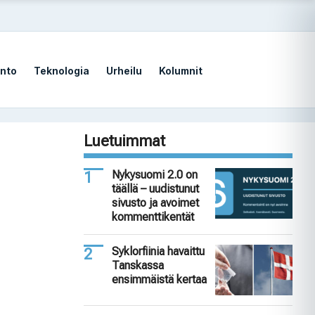
nto
Teknologia
Urheilu
Kolumnit
Luetuimmat
Nykysuomi 2.0 on
täällä – uudistunut
sivusto ja avoimet
kommenttikentät
Syklorfiinia havaittu
Tanskassa
ensimmäistä kertaa