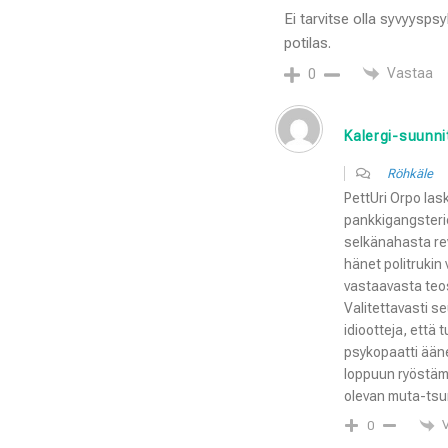
Ei tarvitse olla syvyysps
potilas.
Vastaa
0
Kalergi-suunni
Röhkäle
PettUri Orpo las
pankkigangsteri
selkänahasta revi
hänet politrukin 
vastaavasta teo
Valitettavasti se
idiootteja, että
psykopaatti ää
loppuun ryöstäm
olevan muta-tsu
0