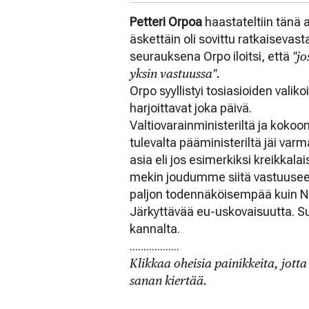
Petteri Orpoa
haastateltiin tänä 
äskettäin oli sovittu ratkaiseva
seurauksena Orpo iloitsi, että
"jo
yksin vastuussa".
Orpo syyllistyi tosiasioiden valik
harjoittavat joka päivä.
Valtiovarainministeriltä ja koko
tulevalta pääministeriltä jäi varm
asia eli jos esimerkiksi kreikkalais
mekin joudumme siitä vastuuseen. 
paljon todennäköisempää kuin 
Järkyttävää eu-uskovaisuutta. 
kannalta.
..................
Klikkaa oheisia painikkeita, jott
sanan kiertää.