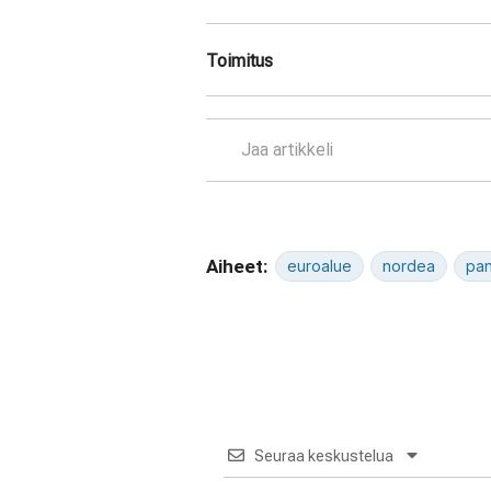
Toimitus
Jaa artikkeli
Aiheet:
euroalue
nordea
pan
Seuraa keskustelua