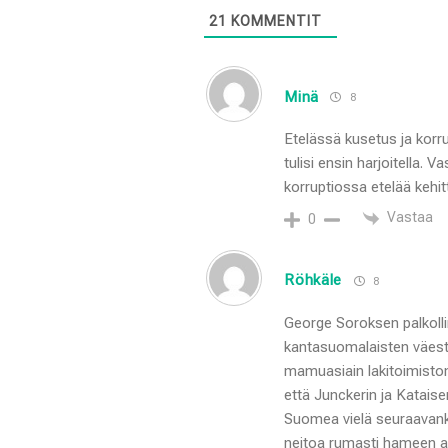
21
KOMMENTIT
Minä
8
Etelässä kusetus ja korr
tulisi ensin harjoitella. 
korruptiossa etelää kehi
Vastaa
0
Röhkäle
8
George Soroksen palkolli
kantasuomalaisten väestö
mamuasiain lakitoimiston
että Junckerin ja Katais
Suomea vielä seuraavanki
neitoa rumasti hameen al