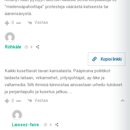
”mielensäpahoittaja” protesteja väärästä katseesta tai
äänensävystä.
Vastaa
0
Röhkäle
8
Kopioi linkki
Kaikki kusettavat tavan kansalaista. Pääpiruina poliitikot
laidasta laitaan, virkamiehet, yritysjohtajat, ay-liike ja
valtamedia. Silti ihmisiä kiinnostaa ainoastaan urheilu-tulokset
ja perjantaipullo ja kusetus jatkuu….
Vastaa
0
Laissez-faire
8