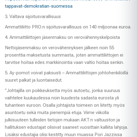
tappavat-demokratian-suomessa
3. Valtava sijoitusvarallisuus
Ammattiliitto PRO:n sijoitusvarallisuus on 140 miljoonaa euroa.
4. Ammattiliittojen jäsenmaksu on verovähennyskelpoista
Nettojäsenmaksu on verovähennyksen jälkeen noin 55
prosenttia maksetusta summasta, joten ammattiliittojen ei
tarvitse hoitaa edes markkinointia vaan valtio hoitaa senkin.
5. Ay-pomot voivat paksusti – Ammattiliittojen johtohenkilöillä
suuret palkat ja luontaisedut.
”Johtajilla on poikkeuksetta myös autoetu, jonka suuruus
vaihtelee kuukaudessa noin kuudesta sadasta eurosta yli
tuhanteen euroon. Osalla johtajista toimeen on liitetty myös
asuntoetu sekä muita pienempiä etuja. Viime viikolla
julkisuuteen tulleiden tietojen mukaan AKT:n valtuuston ja
hallituksen edustajat olisivat saaneet vuosittain kalliita lahjoja.
Lisäksi edustajia olisi kestitty muun muassa Pori Jazzissa