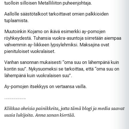
tuolloin silloisen Metalliliiton puheenjohtaja.
Aallolle säästötalkoot tarkoittavat omien palkkioiden
tuplaamista.
Muutoinkin Kojamo on ikävä esimerkki ay-pomojen
röyhkeydestä. Tuhansia vuokra-asuntoja siirretään aiempaa
vahvemmin ay-liikkeen lypsylehmiksi. Maksajina ovat
pienituloiset vuokralaiset.
Vanhan sanonnan mukaisesti “oma suu on lähempänä kuin
kontin suu”. Nykysuomeksi se tarkoittaa, että “oma suu on
lähempänä kuin vuokralaisen suu”.
Ay-pomojen itsekkyys on vertaansa vailla.
…………….
Klikkaa oheisia painikkeita, jotta tämä blogi ja media saavat
uusia lukijoita. Anna sanan kiertää.