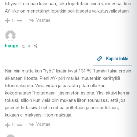
liittyvät Loimaan kassaan, joka lopetetaan siinä vaiheessa, kun
AY-liike on menettänyt loputkin poliittisesta vaikutusvallastaan.
Vastaa
0
huugo
8
Kopioi linkki
Niin niin mutta kun ”työt” lisääntyvät 131 % Tämän takia erosin
aikanaan liitosta. Pieni AY- piiri mällää muutenkin kerätyillä
liitonmaksuilla. Viina virtaa ja parasta pitää olla kun
kokoonutaan ”hoitamaan” jäsenistön asioita. Yksi aktiivi kerran
tokaisi, silloin kun vielä olin mukana liiton touhuissa, että jos
jäsenet tietäisivät mihin rahaa poltetaan ja porsastellaan,
kukaan ei maksaisi liiton maksuja.
Vastaa
0