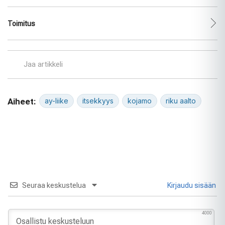
Toimitus
Jaa artikkeli
Aiheet:
ay-liike
itsekkyys
kojamo
riku aalto
Seuraa keskustelua
Kirjaudu sisään
4000