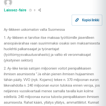
Laissez-faire
8
Kopioi linkki
Ay-liikkeen uskomaton valta Suomessa
1. Ay-liikkeen ei tarvitse itse maksaa työttömille jäsenilleen
ansiopäivärahaa vaan suurimmaksi osaksi sen maksamisesta
huolehtii palkansaajat ja työnantajat
(työttömyysvakuutusrahasto) ja valtio eli veronmaksajat
(yksityinen sektori)
2. Ay-liike kerää satojen miljoonien voitot pienipalkkaisen
ihmisen asumisesta ”Ja eihän pienen ihmisen huijaaminen
tähän pääty. VVO (nyk. Kojamo) tekee n. 370 miljoonan euron
liikevaihdolla n. 240 miljoonan euron tuloksia ennen veroja, jos
neljännes vuosikvartaali menee samalla tavalla kuin kolme
edellistä. 240 miljoonaa euroa tulosta pienipalkkaisen ihmisen
asumisesta. Rahat käärii, yllätys yllätys, ammattiliitot. Kunnat