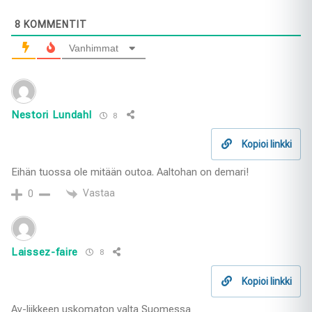
8
KOMMENTIT
Vanhimmat
Nestori Lundahl
8
Kopioi linkki
Eihän tuossa ole mitään outoa. Aaltohan on demari!
Vastaa
0
Laissez-faire
8
Kopioi linkki
Ay-liikkeen uskomaton valta Suomessa