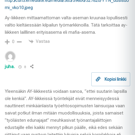
http://cdn3.emediate.eu/media/365/39806/327820/YTN_uusisuo
mi_vko10.jpeg
Ay-liikkeen mittaamattoman valta-aseman kruunaa lopullisesti
valtio kieltäessään kilpailun työmarkkinoilla. Tätä tarkoittaa ay-
liikkeen lailllinen erityisasema eli mafia-asema.
Vastaa
0
juha.
8
Kopioi linkki
Yleensäkin AY-liikkeestä voidaan sanoa, ”ettei suutarin lapsilla
ole kenkiä”. AY-liikkeissä työntekijät eivät menneisyydessä
nauttineet minkäänlaista työehtosopimusten lainsuojaa vaan
saivat potkut ilman mitään muodollisuuksia, joista samaiset
”työläisten edunajajat” meuhkasivat työnantajaliittojen
edustajille ellei kaikki mennyt pilkun päälle, eikä edes sekään
riittänyt vaan pystyyn laitettiin lukuisia selviä korpilakkoja eli