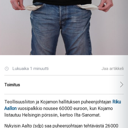
Lukuaika 1 minuutti
Jaa artikkeli
Toimitus
Teollisuusliiton ja Kojamon hallituksen puheenjohtajan
Riku
Aallon
vuosipalkkio nousee 60 000 euroon, kun Kojamo
listautuu Helsingin pörssiin, kertoo Ilta-Sanomat.
Nykyisin Aalto (sdp) saa puheenjohtajan tehtävästä 26 000