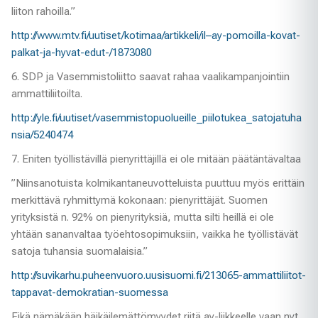
liiton rahoilla.”
http://www.mtv.fi/uutiset/kotimaa/artikkeli/il–ay-pomoilla-kovat-
palkat-ja-hyvat-edut-/1873080
6. SDP ja Vasemmistoliitto saavat rahaa vaalikampanjointiin
ammattiliitoilta.
http://yle.fi/uutiset/vasemmistopuolueille_piilotukea_satojatuha
nsia/5240474
7. Eniten työllistävillä pienyrittäjillä ei ole mitään päätäntävaltaa
”Niinsanotuista kolmikantaneuvotteluista puuttuu myös erittäin
merkittävä ryhmittymä kokonaan: pienyrittäjät. Suomen
yrityksistä n. 92% on pienyrityksiä, mutta silti heillä ei ole
yhtään sananvaltaa työehtosopimuksiin, vaikka he työllistävät
satoja tuhansia suomalaisia.”
http://suvikarhu.puheenvuoro.uusisuomi.fi/213065-ammattiliitot-
tappavat-demokratian-suomessa
Eikä nämäkään häikäilemättömyydet riitä ay-liikkeelle vaan nyt