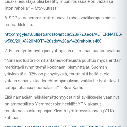
Lisäksi edustajia olisi kestitty muun muassa Pori Jazzissa
liiton rahoilla.” – Mtv-uutiset
6. SDP ja Vasemmistoliitto saavat rahaa vaalikampanjointiin
ammattiliitoilta.
http://img.yle.fi/uutiset/arkisto/article5239720.ece/ALTERNATES/
w580/20_4%20MOT%20sdp%20ay%20rahoitus480
7. Eniten työllistävillä pienyrittäjillä ei ole mitään päätäntävaltaa
”Niinsanotuista kolmikantaneuvotteluista puuttuu myös erittäin
merkittävä ryhmittymä kokonaan: pienyrittäjät. Suomen
yrityksistä n. 92% on pienyrityksiä, mutta silti heillä ei ole
yhtään sananvaltaa työehtosopimuksiin, vaikka he työllistävät
satoja tuhansia suomalaisia.” – Suvi Karhu
Eikä nämäkään häikäilemättömyydet riitä ay-liikkeelle vaan nyt
on ammattiliitto Ylemmät toimihenkilöt YTN alkanut
mustamaalauskampanjan Yleistä työttömyyskassaa (YTK)
kohtaan: