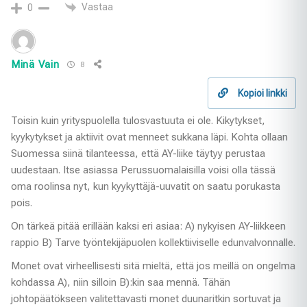
Vastaa
0
Minä Vain
8
Kopioi linkki
Toisin kuin yrityspuolella tulosvastuuta ei ole. Kikytykset,
kyykytykset ja aktiivit ovat menneet sukkana läpi. Kohta ollaan
Suomessa siinä tilanteessa, että AY-liike täytyy perustaa
uudestaan. Itse asiassa Perussuomalaisilla voisi olla tässä
oma roolinsa nyt, kun kyykyttäjä-uuvatit on saatu porukasta
pois.
On tärkeä pitää erillään kaksi eri asiaa: A) nykyisen AY-liikkeen
rappio B) Tarve työntekijäpuolen kollektiiviselle edunvalvonnalle.
Monet ovat virheellisesti sitä mieltä, että jos meillä on ongelma
kohdassa A), niin silloin B):kin saa mennä. Tähän
johtopäätökseen valitettavasti monet duunaritkin sortuvat ja