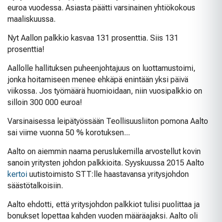
euroa vuodessa. Asiasta päätti varsinainen yhtiökokous
maaliskuussa.
Nyt Aallon palkkio kasvaa 131 prosenttia. Siis 131
prosenttia!
Aallolle hallituksen puheenjohtajuus on luottamustoimi,
jonka hoitamiseen menee ehkäpä enintään yksi päivä
viikossa. Jos työmäärä huomioidaan, niin vuosipalkkio on
silloin 300 000 euroa!
Varsinaisessa leipätyössään Teollisuusliiton pomona Aalto
sai viime vuonna 50 % korotuksen...
Aalto on aiemmin naama peruslukemilla arvostellut kovin
sanoin yritysten johdon palkkioita. Syyskuussa 2015 Aalto
kertoi
uutistoimisto STT:lle haastavansa yritysjohdon
säästötalkoisiin.
Aalto ehdotti, että yritysjohdon palkkiot tulisi puolittaa ja
bonukset lopettaa kahden vuoden määräajaksi. Aalto oli