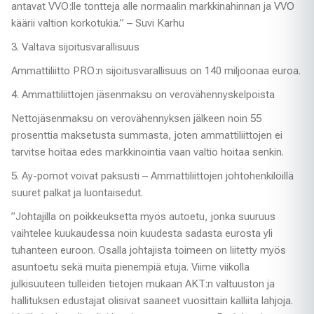
antavat VVO:lle tontteja alle normaalin markkinahinnan ja VVO
käärii valtion korkotukia.” – Suvi Karhu
3. Valtava sijoitusvarallisuus
Ammattiliitto PRO:n sijoitusvarallisuus on 140 miljoonaa euroa.
4. Ammattiliittojen jäsenmaksu on verovähennyskelpoista
Nettojäsenmaksu on verovähennyksen jälkeen noin 55
prosenttia maksetusta summasta, joten ammattiliittojen ei
tarvitse hoitaa edes markkinointia vaan valtio hoitaa senkin.
5. Ay-pomot voivat paksusti – Ammattiliittojen johtohenkilöillä
suuret palkat ja luontaisedut.
”Johtajilla on poikkeuksetta myös autoetu, jonka suuruus
vaihtelee kuukaudessa noin kuudesta sadasta eurosta yli
tuhanteen euroon. Osalla johtajista toimeen on liitetty myös
asuntoetu sekä muita pienempiä etuja. Viime viikolla
julkisuuteen tulleiden tietojen mukaan AKT:n valtuuston ja
hallituksen edustajat olisivat saaneet vuosittain kalliita lahjoja.