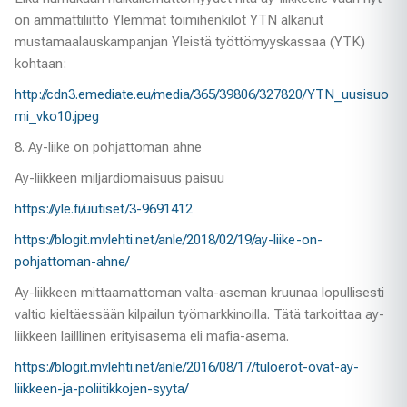
on ammattiliitto Ylemmät toimihenkilöt YTN alkanut
mustamaalauskampanjan Yleistä työttömyyskassaa (YTK)
kohtaan:
http://cdn3.emediate.eu/media/365/39806/327820/YTN_uusisuo
mi_vko10.jpeg
8. Ay-liike on pohjattoman ahne
Ay-liikkeen miljardiomaisuus paisuu
https://yle.fi/uutiset/3-9691412
https://blogit.mvlehti.net/anle/2018/02/19/ay-liike-on-
pohjattoman-ahne/
Ay-liikkeen mittaamattoman valta-aseman kruunaa lopullisesti
valtio kieltäessään kilpailun työmarkkinoilla. Tätä tarkoittaa ay-
liikkeen lailllinen erityisasema eli mafia-asema.
https://blogit.mvlehti.net/anle/2016/08/17/tuloerot-ovat-ay-
liikkeen-ja-poliitikkojen-syyta/