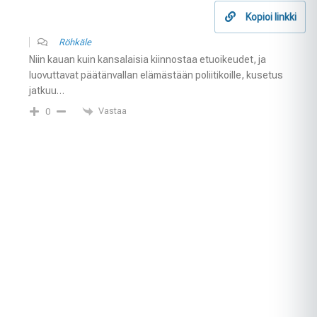
Kopioi linkki
Röhkäle
Niin kauan kuin kansalaisia kiinnostaa etuoikeudet, ja
luovuttavat päätänvallan elämästään poliitikoille, kusetus
jatkuu…
Vastaa
0