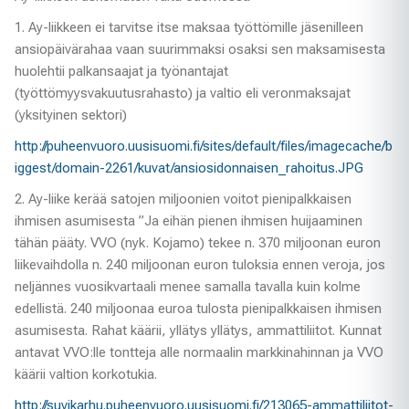
1. Ay-liikkeen ei tarvitse itse maksaa työttömille jäsenilleen
ansiopäivärahaa vaan suurimmaksi osaksi sen maksamisesta
huolehtii palkansaajat ja työnantajat
(työttömyysvakuutusrahasto) ja valtio eli veronmaksajat
(yksityinen sektori)
http://puheenvuoro.uusisuomi.fi/sites/default/files/imagecache/b
iggest/domain-2261/kuvat/ansiosidonnaisen_rahoitus.JPG
2. Ay-liike kerää satojen miljoonien voitot pienipalkkaisen
ihmisen asumisesta ”Ja eihän pienen ihmisen huijaaminen
tähän pääty. VVO (nyk. Kojamo) tekee n. 370 miljoonan euron
liikevaihdolla n. 240 miljoonan euron tuloksia ennen veroja, jos
neljännes vuosikvartaali menee samalla tavalla kuin kolme
edellistä. 240 miljoonaa euroa tulosta pienipalkkaisen ihmisen
asumisesta. Rahat käärii, yllätys yllätys, ammattiliitot. Kunnat
antavat VVO:lle tontteja alle normaalin markkinahinnan ja VVO
käärii valtion korkotukia.
http://suvikarhu.puheenvuoro.uusisuomi.fi/213065-ammattiliitot-