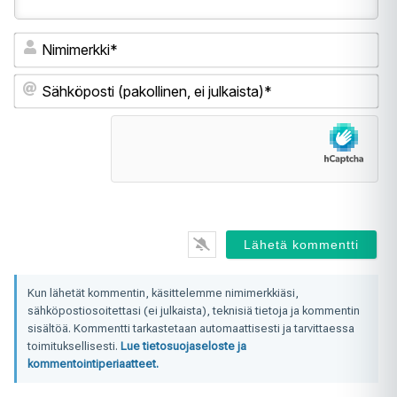
Ni
Sä
(pa
ei
jul
Kun lähetät kommentin, käsittelemme nimimerkkiäsi,
sähköpostiosoitettasi (ei julkaista), teknisiä tietoja ja kommentin
sisältöä. Kommentti tarkastetaan automaattisesti ja tarvittaessa
toimituksellisesti.
Lue tietosuojaseloste ja
kommentointiperiaatteet.