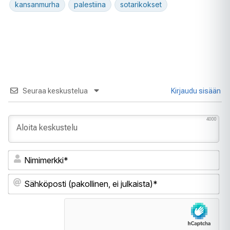
kansanmurha
palestiina
sotarikokset
Seuraa keskustelua
Kirjaudu sisään
4000
Ni
Sä
(pa
ei
jul