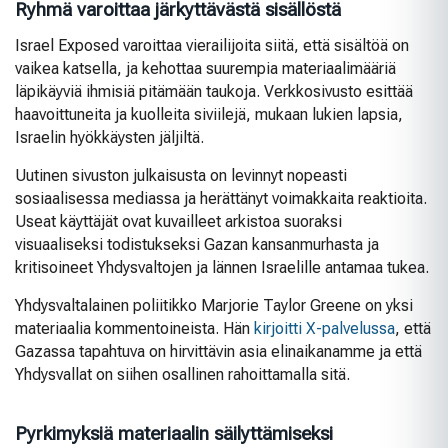
Ryhmä varoittaa järkyttävästä sisällöstä
Israel Exposed varoittaa vierailijoita siitä, että sisältöä on
vaikea katsella, ja kehottaa suurempia materiaalimääriä
läpikäyviä ihmisiä pitämään taukoja. Verkkosivusto esittää
haavoittuneita ja kuolleita siviilejä, mukaan lukien lapsia,
Israelin hyökkäysten jäljiltä.
Uutinen sivuston julkaisusta on levinnyt nopeasti
sosiaalisessa mediassa ja herättänyt voimakkaita reaktioita.
Useat käyttäjät ovat kuvailleet arkistoa suoraksi
visuaaliseksi todistukseksi Gazan kansanmurhasta ja
kritisoineet Yhdysvaltojen ja lännen Israelille antamaa tukea.
Yhdysvaltalainen poliitikko Marjorie Taylor Greene on yksi
materiaalia kommentoineista. Hän
kirjoitti X-palvelussa
, että
Gazassa tapahtuva on hirvittävin asia elinaikanamme ja että
Yhdysvallat on siihen osallinen rahoittamalla sitä.
Pyrkimyksiä materiaalin säilyttämiseksi