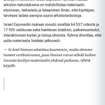
arkiston tarkoituksena on mahdollistaa materiaalin
etsiminen, tarkastelu ja lataaminen ilman, että käyttäjien
tarvitsee ladata aiempia suuria arkistotiedostoja.
Israel Exposedin mukaan sivusto sisältää 64 537 videota ja
17 905 valokuvaa sekä haettavan indeksin, paikannustiedot,
interaktiivisen kartan ja listoja uhreista. Ryhmä ilmoittaa, että
uutta materiaalia lisätään jatkuvasti.
—
Se kesti hieman odotettua kauemmin, mutta olemme
luoneet verkkosivuston, jossa ihmiset voivat nähdä kaiken
Gazasta kerätyn materiaalin yhdessä paikassa
, ryhmä
kirjoitti.
Avaa julkaisu X:ssä