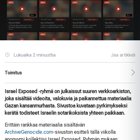
Lukuaika 2 minuuttia
Jaa artikkeli
Toimitus
Israel Exposed -ryhmä on julkaissut suuren verkkoarkiston,
joka sisältää videoita, valokuvia ja paikannettua materiaalia
Gazan kansanmurhasta. Sivustoa kuvataan pyrkimykseksi
kerätä todisteet Israelin sotarikoksista yhteen paikkaan.
Erittäin rankkaa materiaalia sisältävän
ArchiveGenocide.com
-sivuston esitteli tällä viikolla
anonyymi kollektiivi Israel Exposed. Ryhmän mukaan