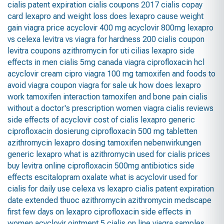
cialis patent expiration
cialis coupons 2017
cialis copay
card
lexapro and weight loss
does lexapro cause weight
gain
viagra price
acyclovir 400 mg
acyclovir 800mg
lexapro
vs celexa
levitra vs viagra for hardness
200 cialis coupon
levitra coupons
azithromycin for uti
cilias
lexapro side
effects in men
cialis 5mg
canada viagra
ciprofloxacin hcl
acyclovir cream
cipro
viagra 100 mg
tamoxifen and foods to
avoid
viagra coupon
viagra for sale uk
how does lexapro
work
tamoxifen interaction
tamoxifen and bone pain
cialis
without a doctor's prescription
women viagra
cialis reviews
side effects of acyclovir
cost of cialis
lexapro generic
ciprofloxacin dosierung
ciprofloxacin 500 mg tabletten
azithromycin
lexapro dosing
tamoxifen nebenwirkungen
generic lexapro
what is azithromycin used for
cialis prices
buy levitra online
ciprofloxacin 500mg antibiotics side
effects
escitalopram oxalate
what is acyclovir used for
cialis for daily use
celexa vs lexapro
cialis patent expiration
date extended
thuoc azithromycin
azithromycin medscape
first few days on lexapro
ciprofloxacin side effects in
women
acyclovir ointment 5
cialis on line
viagra samples