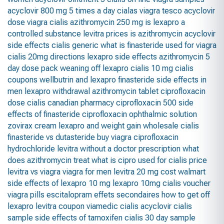
acyclovir 800 mg 5 times a day
cialas
viagra tesco
acyclovir
dose
viagra cialis
azithromycin 250 mg
is lexapro a
controlled substance
levitra prices
is azithromycin
acyclovir
side effects
cialis generic
what is finasteride used for
viagra
cialis 20mg directions
lexapro side effects
azithromycin 5
day dose pack
weaning off lexapro
cialis 10 mg
cialis
coupons
wellbutrin and lexapro
finasteride side effects in
men
lexapro withdrawal
azithromycin tablet
ciprofloxacin
dose
cialis canadian pharmacy
ciprofloxacin 500
side
effects of finasteride
ciprofloxacin ophthalmic solution
zovirax cream
lexapro and weight gain
wholesale cialis
finasteride vs dutasteride
buy viagra
ciprofloxacin
hydrochloride
levitra without a doctor prescription
what
does azithromycin treat
what is cipro used for
cialis price
levitra vs viagra
viagra for men
levitra 20 mg cost walmart
side effects of lexapro 10 mg
lexapro 10mg
cialis voucher
viagra pills
escitalopram effets secondaires
how to get off
lexapro
levitra coupon
viamedic cialis
acyclovir
cialis
sample
side effects of tamoxifen
cialis 30 day sample