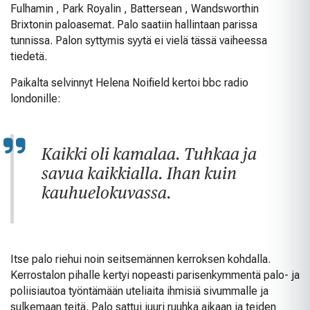
Fulhamin , Park Royalin , Battersean , Wandsworthin
Brixtonin paloasemat. Palo saatiin hallintaan parissa
tunnissa. Palon syttymis syytä ei vielä tässä vaiheessa
tiedetä.
Paikalta selvinnyt Helena Noifield kertoi bbc radio
londonille:
Kaikki oli kamalaa. Tuhkaa ja
savua kaikkialla. Ihan kuin
kauhuelokuvassa.
Itse palo riehui noin seitsemännen kerroksen kohdalla.
Kerrostalon pihalle kertyi nopeasti parisenkymmentä palo- ja
poliisiautoa työntämään uteliaita ihmisiä sivummalle ja
sulkemaan teitä. Palo sattui juuri ruuhka aikaan ja teiden