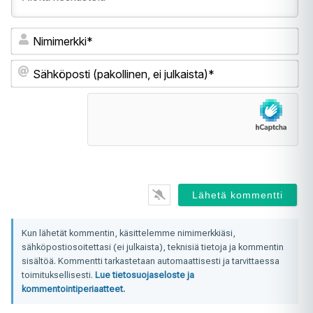
Ni
Sä
(pa
ei
jul
Kun lähetät kommentin, käsittelemme nimimerkkiäsi,
sähköpostiosoitettasi (ei julkaista), teknisiä tietoja ja kommentin
sisältöä. Kommentti tarkastetaan automaattisesti ja tarvittaessa
toimituksellisesti.
Lue tietosuojaseloste ja
kommentointiperiaatteet.