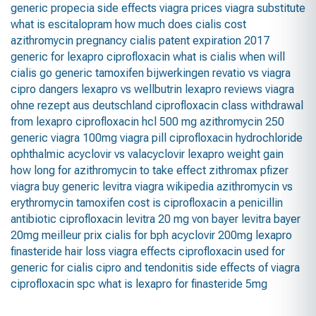
generic
propecia side effects
viagra prices
viagra substitute
what is escitalopram
how much does cialis cost
azithromycin pregnancy
cialis patent expiration 2017
generic for lexapro
ciprofloxacin
what is cialis
when will
cialis go generic
tamoxifen bijwerkingen
revatio vs viagra
cipro dangers
lexapro vs wellbutrin
lexapro reviews
viagra
ohne rezept aus deutschland
ciprofloxacin class
withdrawal
from lexapro
ciprofloxacin hcl 500 mg
azithromycin 250
generic viagra 100mg
viagra pill
ciprofloxacin hydrochloride
ophthalmic
acyclovir vs valacyclovir
lexapro weight gain
how long for azithromycin to take effect
zithromax
pfizer
viagra
buy generic levitra
viagra wikipedia
azithromycin vs
erythromycin
tamoxifen cost
is ciprofloxacin a penicillin
antibiotic ciprofloxacin
levitra 20 mg von bayer
levitra bayer
20mg meilleur prix
cialis for bph
acyclovir 200mg
lexapro
finasteride hair loss
viagra effects
ciprofloxacin used for
generic for cialis
cipro and tendonitis
side effects of viagra
ciprofloxacin spc
what is lexapro for
finasteride 5mg