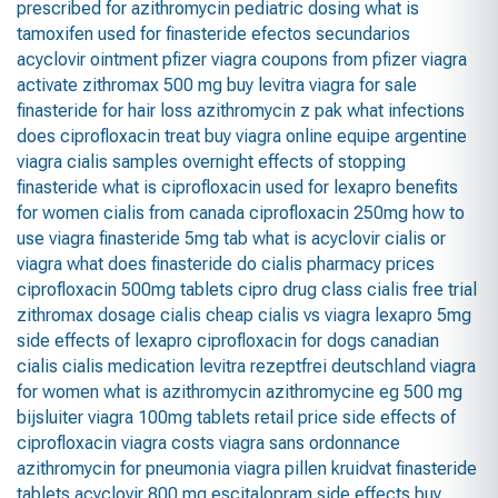
prescribed for
azithromycin pediatric dosing
what is
tamoxifen used for
finasteride efectos secundarios
acyclovir ointment
pfizer viagra coupons from pfizer
viagra
activate
zithromax 500 mg
buy levitra
viagra for sale
finasteride for hair loss
azithromycin z pak
what infections
does ciprofloxacin treat
buy viagra online
equipe argentine
viagra
cialis samples overnight
effects of stopping
finasteride
what is ciprofloxacin used for
lexapro benefits
for women
cialis from canada
ciprofloxacin 250mg
how to
use viagra
finasteride 5mg tab
what is acyclovir
cialis or
viagra
what does finasteride do
cialis pharmacy prices
ciprofloxacin 500mg tablets
cipro drug class
cialis free trial
zithromax dosage
cialis cheap
cialis vs viagra
lexapro 5mg
side effects of lexapro
ciprofloxacin for dogs
canadian
cialis
cialis medication
levitra rezeptfrei deutschland
viagra
for women
what is azithromycin
azithromycine eg 500 mg
bijsluiter
viagra 100mg tablets retail price
side effects of
ciprofloxacin
viagra costs
viagra sans ordonnance
azithromycin for pneumonia
viagra pillen kruidvat
finasteride
tablets
acyclovir 800 mg
escitalopram side effects
buy