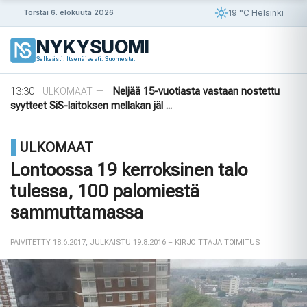
Siirry
19 °C Helsinki
Torstai 6. elokuuta 2026
sisältöön
09:30
Puutarhasta pöytään: Ruotsin elokuun
ULKOMAAT
—
NYKYSUOMI
sato
Selkeästi. Itsenäisesti. Suomesta.
14:56
Puola ja Yhdysvallat neuvottelevat
ULKOMAAT
—
pysyvistä sotilastukikohdista
13:30
Neljää 15-vuotiasta vastaan nostettu
ULKOMAAT
—
syytteet SiS-laitoksen mellakan jäl ...
11:45
Yli 1 000 saksalaista oikeusalan
ULKOMAAT
—
ammattilaista vaatii AfD:n kieltämistä
ULKOMAAT
09:56
Ensimmäinen tiikeri vapautettu
ULKOMAAT
—
luontoon Kazakstanissa 70 vuoteen
Lontoossa 19 kerroksinen talo
09:30
Puutarhasta pöytään: Ruotsin elokuun
ULKOMAAT
—
tulessa, 100 palomiestä
sato
14:56
Puola ja Yhdysvallat neuvottelevat
ULKOMAAT
—
sammuttamassa
pysyvistä sotilastukikohdista
PÄIVITETTY 18.6.2017
,
JULKAISTU 19.8.2016
– KIRJOITTAJA TOIMITUS