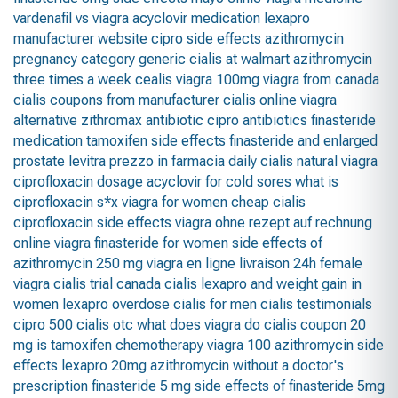
vardenafil vs viagra
acyclovir medication
lexapro
manufacturer website
cipro side effects
azithromycin
pregnancy category
generic cialis at walmart
azithromycin
three times a week
cealis
viagra 100mg
viagra from canada
cialis coupons from manufacturer
cialis online
viagra
alternative
zithromax antibiotic
cipro antibiotics
finasteride
medication
tamoxifen side effects
finasteride and enlarged
prostate
levitra prezzo in farmacia
daily cialis
natural viagra
ciprofloxacin dosage
acyclovir for cold sores
what is
ciprofloxacin
s*x viagra for women
cheap cialis
ciprofloxacin side effects
viagra ohne rezept auf rechnung
online viagra
finasteride for women
side effects of
azithromycin 250 mg
viagra en ligne livraison 24h
female
viagra
cialis trial
canada cialis
lexapro and weight gain in
women
lexapro overdose
cialis for men
cialis testimonials
cipro 500
cialis otc
what does viagra do
cialis coupon 20
mg
is tamoxifen chemotherapy
viagra 100
azithromycin side
effects
lexapro 20mg
azithromycin without a doctor's
prescription
finasteride 5 mg
side effects of finasteride 5mg