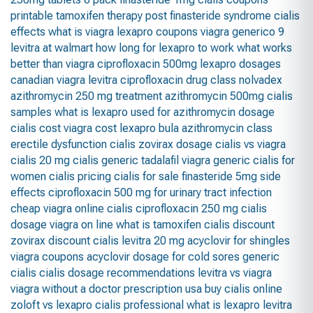
printable
tamoxifen therapy
post finasteride syndrome
cialis
effects
what is viagra
lexapro coupons
viagra generico
9
levitra at walmart
how long for lexapro to work
what works
better than viagra
ciprofloxacin 500mg
lexapro dosages
canadian viagra
levitra
ciprofloxacin drug class
nolvadex
azithromycin 250 mg treatment
azithromycin 500mg
cialis
samples
what is lexapro used for
azithromycin dosage
cialis cost
viagra cost
lexapro bula
azithromycin class
erectile dysfunction cialis
zovirax dosage
cialis vs viagra
cialis 20 mg
cialis generic tadalafil
viagra generic
cialis for
women
cialis pricing
cialis for sale
finasteride 5mg side
effects
ciprofloxacin 500 mg for urinary tract infection
cheap viagra
online cialis
ciprofloxacin 250 mg
cialis
dosage
viagra on line
what is tamoxifen
cialis discount
zovirax
discount cialis
levitra 20 mg
acyclovir for shingles
viagra coupons
acyclovir dosage for cold sores
generic
cialis
cialis dosage recommendations
levitra vs viagra
viagra without a doctor prescription usa
buy cialis online
zoloft vs lexapro
cialis professional
what is lexapro
levitra