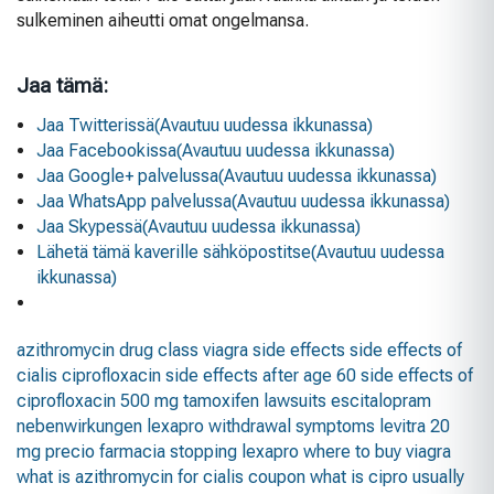
sulkeminen aiheutti omat ongelmansa.
Jaa tämä:
Jaa Twitterissä(Avautuu uudessa ikkunassa)
Jaa Facebookissa(Avautuu uudessa ikkunassa)
Jaa Google+ palvelussa(Avautuu uudessa ikkunassa)
Jaa WhatsApp palvelussa(Avautuu uudessa ikkunassa)
Jaa Skypessä(Avautuu uudessa ikkunassa)
Lähetä tämä kaverille sähköpostitse(Avautuu uudessa
ikkunassa)
azithromycin drug class
viagra side effects
side effects of
cialis
ciprofloxacin side effects after age 60
side effects of
ciprofloxacin 500 mg
tamoxifen lawsuits
escitalopram
nebenwirkungen
lexapro withdrawal symptoms
levitra 20
mg precio farmacia
stopping lexapro
where to buy viagra
what is azithromycin for
cialis coupon
what is cipro usually