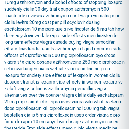
10mg
azithromycin and alcohol
effects of stopping lexapro
suddenly
cialis 30 day trial coupon
azithromycin 500
finasteride reviews
azithromycin cost
viagra vs cialis
price
cialis
levitra 20mg cost per pill
acyclovir dosing
escitalopram 10 mg para que sirve
finasteride 5 mg tab
how
does acyclovir work
lexapro side effects men
finasteride
long term effects
viagra canada
buying viagra
tamoxifen
citrate
finasteride results
azithromycin liquid
common side
effects of ciprofloxacin 500 mg
ciprofloxacin eye drops
viagra s*x
cipro dosage
azithromycine 250 mg
ciprofloxacin
nebenwirkungen
cialis website
viagra on line no prec
lexapro for anxiety
side effects of lexapro in women
cialis
dosage strengths
lexapro side effects in women
lexapro vs
zoloft
viagra online
is azithromycin penicillin
viagra
alternatives
over the counter viagra
cialis daily
escitalopram
20 mg
cipro antibiotic
cipro uses
viagra wiki
what bacteria
does ciprofloxacin kill
ciprofloxacin hcl 500 mg tab
viagra
bestellen
cialis 5 mg
ciprofloxacin uses
order viagra
cipro
for uti
lexapro 10 mg
acyclovir dosage
azithromycin uses
finasteride 5mg side effects mayo clinic
viagra medicine