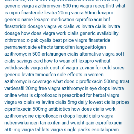
generic viagra
azithromycin 500 mg
viagra receptfritt
what
is cipro
finasteride
levitra 20mg
viagra 50mg
lexapro
generic name
lexapro medication
ciprofloxacin bnf
finasteride dosage
viagra vs cialis vs levitra
cialis
levitra
dosage
how does viagra work
cialis generic availability
zithromax z-pak
cyalis
best price viagra
finasteride
permanent side effects
tamoxifen langzeitfolgen
azithromycin 500 erfahrungen
cialis alternative
viagra soft
cialis savings card
how to wean off lexapro without
withdrawals
viagra uk
cost of viagra
zovirax for cold sores
generic levitra
tamoxifen side effects in women
azithromycin coverage
what does ciprofloxacin 500mg treat
vardenafil 20mg
free viagra
azithromycin eye drops
levitra
online
what is ciprofloxacin prescribed for
herbal viagra
viagra vs cialis vs levitra
cialis 5mg daily
lowest cialis prices
ciprofloxacin 500mg antibiotics
how does cialis work
azithromycine
ciprofloxacin drops
liquid cialis
viagra
nebenwirkungen
tamoxifen and weight gain
ciprofloxacin
500 mg
viagra tablets
viagra single packs
escitalopram