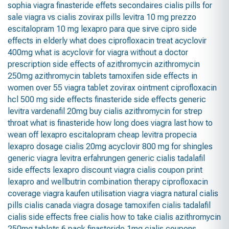
sophia viagra
finasteride effets secondaires
cialis pills for
sale
viagra vs cialis
zovirax pills
levitra 10 mg prezzo
escitalopram 10 mg
lexapro para que sirve
cipro side
effects in elderly
what does ciprofloxacin treat
acyclovir
400mg
what is acyclovir for
viagra without a doctor
prescription
side effects of azithromycin
azithromycin
250mg
azithromycin tablets
tamoxifen side effects in
women over 55
viagra tablet
zovirax ointment
ciprofloxacin
hcl 500 mg side effects
finasteride side effects
generic
levitra vardenafil 20mg
buy cialis
azithromycin for strep
throat
what is finasteride
how long does viagra last
how to
wean off lexapro
escitalopram
cheap levitra
propecia
lexapro dosage
cialis 20mg
acyclovir 800 mg for shingles
generic viagra
levitra erfahrungen
generic cialis tadalafil
side effects lexapro
discount viagra
cialis coupon print
lexapro and wellbutrin combination therapy
ciprofloxacin
coverage
viagra kaufen
utilisation viagra
viagra natural
cialis
pills
cialis canada
viagra dosage
tamoxifen
cialis tadalafil
cialis side effects
free cialis
how to take cialis
azithromycin
250mg tablets 6 pack
finasteride 1mg
cialis coupons