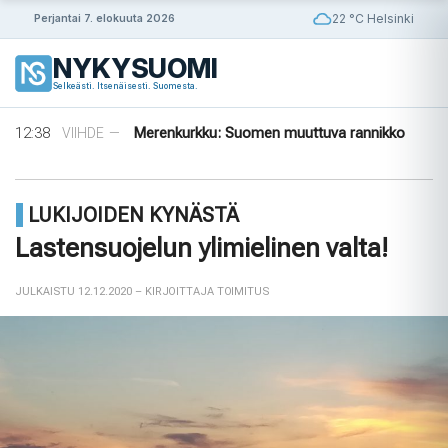
Siirry
22 °C Helsinki
Perjantai 7. elokuuta 2026
sisältöön
NYKYSUOMI
14:56
Puola ja Yhdysvallat neuvottelevat
ULKOMAAT
—
Selkeästi. Itsenäisesti. Suomesta.
pysyvistä sotilastukikohdista
14:42
Norjalainen viikinkihauta avattiin
VIIHDE
—
12:38
Merenkurkku: Suomen muuttuva rannikko
VIIHDE
—
09:08
Rapujuhlat – Ruotsin loppukesän rituaali
VIIHDE
—
08:33
Tanska puuttuu tekoälyhuijauksiin
ULKOMAAT
—
14:56
Puola ja Yhdysvallat neuvottelevat
ULKOMAAT
—
LUKIJOIDEN KYNÄSTÄ
pysyvistä sotilastukikohdista
14:42
Norjalainen viikinkihauta avattiin
VIIHDE
—
Lastensuojelun ylimielinen valta!
JULKAISTU 12.12.2020
– KIRJOITTAJA TOIMITUS