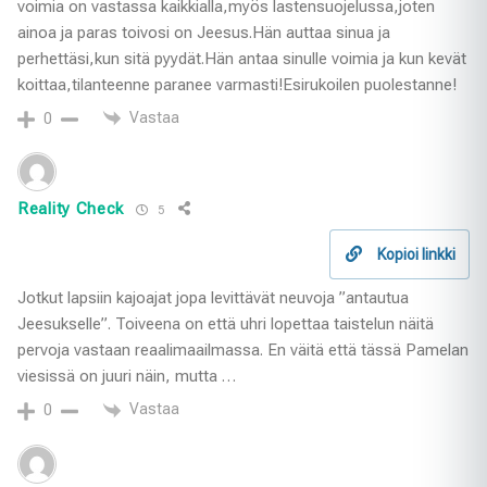
voimia on vastassa kaikkialla,myös lastensuojelussa,joten
ainoa ja paras toivosi on Jeesus.Hän auttaa sinua ja
perhettäsi,kun sitä pyydät.Hän antaa sinulle voimia ja kun kevät
koittaa,tilanteenne paranee varmasti!Esirukoilen puolestanne!
Vastaa
0
Reality Check
5
Kopioi linkki
Jotkut lapsiin kajoajat jopa levittävät neuvoja ”antautua
Jeesukselle”. Toiveena on että uhri lopettaa taistelun näitä
pervoja vastaan reaalimaailmassa. En väitä että tässä Pamelan
viesissä on juuri näin, mutta …
Vastaa
0