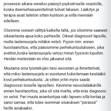
prosessin aikana onneksi päässyt psykiatriselle osastolle,
koska itsemurhasuunnitelmat tulivat takaisin. Lääkitys ja
terapia asiat laitetiin sitten kuntoon ja niillä mennään
edelleen.
Olisimme voineet välttyä kaikelta tältä, jos olisimme saaneet
oikeanlaista apua koko perheelle. Oikeat diagnoosit lapsille,
mutta lastensuojelu niitäkin esteli. Pyysin mm. ennen
huostaanottoa, että pääsisimme perhekuntoutukseen, joka
evättiin,koska lastensuojelu vetosi minun fyysisiin kipuihin.
Heidän mielestään en olisi jaksanut sitä.
Muutama oma työntekijäni tiesi asioistani ja ihmettelivät,
että miksi lastensuojelu ei suostunut kokeilemaan kestääkö
kivut perhekuntoutusta. Ja sitten yritin myös saada
diagnoosin toiselle lapselleni. Kävimme neuvolalääkärillä
ennen huostanottoa, joka oli sitä mieltä, että eräs diagnoosi
on selvä. Pari muuta asiantuntijaa näki lapseni sillä kertaa ja
sanoi samaa, että tulee isomman sisaruksen ”perässä”
heille asiakaaksi.