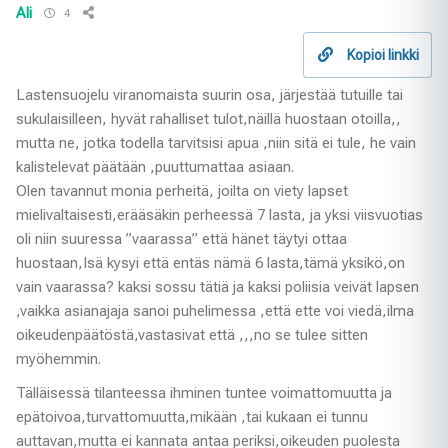
Ali
4
Kopioi linkki
Lastensuojelu viranomaista suurin osa, järjestää tutuille tai
sukulaisilleen, hyvät rahalliset tulot,näillä huostaan otoilla,,
mutta ne, jotka todella tarvitsisi apua ,niin sitä ei tule, he vain
kalistelevat päätään ,puuttumattaa asiaan.
Olen tavannut monia perheitä, joilta on viety lapset
mielivaltaisesti,erääsäkin perheessä 7 lasta, ja yksi viisvuotias
oli niin suuressa ”vaarassa” että hänet täytyi ottaa
huostaan,Isä kysyi että entäs nämä 6 lasta,tämä yksikö,on
vain vaarassa? kaksi sossu tätiä ja kaksi poliisia veivät lapsen
,vaikka asianajaja sanoi puhelimessa ,että ette voi viedä,ilma
oikeudenpäätöstä,vastasivat että ,,,no se tulee sitten
myöhemmin.
Tälläisessä tilanteessa ihminen tuntee voimattomuutta ja
epätoivoa,turvattomuutta,mikään ,tai kukaan ei tunnu
auttavan,mutta ei kannata antaa periksi,oikeuden puolesta