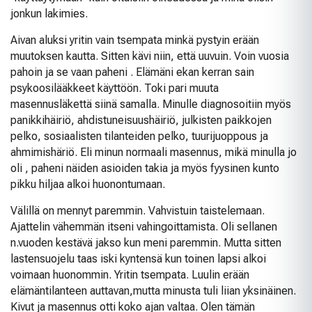
jonkun lakimies.
Aivan aluksi yritin vain tsempata minkä pystyin erään
muutoksen kautta. Sitten kävi niin, että uuvuin. Voin vuosia
pahoin ja se vaan paheni . Elämäni ekan kerran sain
psykoosilääkkeet käyttöön. Toki pari muuta
masennusläkettä siinä samalla. Minulle diagnosoitiin myös
panikkihäiriö, ahdistuneisuushäiriö, julkisten paikkojen
pelko, sosiaalisten tilanteiden pelko, tuurijuoppous ja
ahmimishäriö. Eli minun normaali masennus, mikä minulla jo
oli , paheni näiden asioiden takia ja myös fyysinen kunto
pikku hiljaa alkoi huonontumaan.
Välillä on mennyt paremmin. Vahvistuin taistelemaan.
Ajattelin vähemmän itseni vahingoittamista. Oli sellanen
n.vuoden kestävä jakso kun meni paremmin. Mutta sitten
lastensuojelu taas iski kyntensä kun toinen lapsi alkoi
voimaan huonommin. Yritin tsempata. Luulin erään
elämäntilanteen auttavan,mutta minusta tuli liian yksinäinen.
Kivut ja masennus otti koko ajan valtaa. Olen tämän