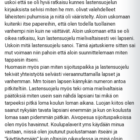
uskoi että se oli hyvä ratkaisu kunnes lastensuojelun
kirjauksista selvisi miten he mm. olivat valehdelleet
läheisteni puhumisia ja niitä oli vääristelty. Aloin uskomaan
kuitenki itse papereihin, että olen todella tuollainen
vanhempi niin kuin ne väittävät. Aloin uskomaan että se oli
oikea ratkaisu, kun lastensuojelu mielivaltaisesti vei lapseni.
Uskoin mitä lastensuojelu sanoi. Tämä ajatuskierre sitten sai
mut voimaan niin pahoin että aloin suunnittelemaan miten
tappaisin itseni.
Huomasin myös pian miten sijoituspaikka ja lastensuojelu
tekivät yhteistyötä selvästi vieraannuttamalla lapset ja
vanhemman. Mm toisen lapsen kännykän numeron antoa
pitkiteltiin. Lastensuojelu myös teki omia mielivaltaisia
päätöksiä miten usein sain nähdä lapsiani tai mikä on
tarpeeksi pitkä loma koulun loman aikana. Luojan kiitos olen
saanut nykyään tavata lapsiani enemmän ja kun on koulusta
lomaa saan pidemmän pätkän. Aivopesua sijoituspaikoissa
olen myös havainnut. Koulupalaverit yms käydään minua
vastaan, niissä olen joutunut puolustamaan itseäni ja
”käyttäytymään” kuin oltaisiin oikeudessa ja minä olisin