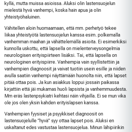
kyllä, mutta muissa asioissa. Aluksi olin lastensuojelun
mielestä hyvä vanhempi, koska hain apua ja olin
yhteistyöhaluinen.
Vähitellen aloin huomaamaan, että mm. perhetyö tekee
liikaa yhteistyötä lastensuojelun kanssa esim. polkemalla
vanhemman maahan ja vähättelemällä asioita. Ei esimerkiksi
kunnolla uskottu, että lapsella on mielenterveysongelmia
neurologisen erityispiirteen lisäksi. Tai, että lapsella on
neurologinen erityispiirre. Vanhempia vain syyllistettiin ja
vanhempien diagnoosit ja vaivat tuotiin usein esille ja niiden
avulla saatiin vanhempi näyttämään huonolta niin, että lapset
pitää ottaa pois. Ja kun asiakkus loppui jossain paikassa
kirjattiin että jäi mukamas huoli lapsista ja vanhemmuudesta.
Mm eräs lastenpsykiatri kehtasi näin vihjailla. Ei se mun vika
ole jos olen yksin kahden erityislapsen kanssa.
Vanhempien fyysiset ja psyykkiset diagnoosit on
lastensuojelulle ”hyvä” syy ottaa lapset pois. Aluksi en
uskaltanut edes vastustaa lastensuojelua. Minun lähipiirikin