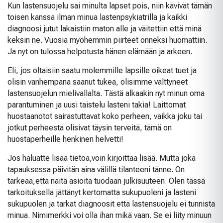
Kun lastensuojelu sai minulta lapset pois, niin kävivät tämän
toisen kanssa ilman minua lastenpsykiatrilla ja kaikki
diagnoosi jutut lakaistiin maton alle ja väitettiin että minä
keksin ne. Vuosia myöhemmin piirteet onneksi huomattiin.
Ja nyt on tulossa helpotusta hänen elämään ja arkeen.
Eli, jos oltaisiin saatu molemmille lapsille oikeat tuet ja
olisin vanhempana saanut tukea, olisimme välttyneet
lastensuojelun mielivallalta. Tästä alkaakin nyt minun oma
parantuminen ja uusi taistelu lasteni takia! Laittomat
huostaanotot sairastuttavat koko perheen, vaikka joku tai
jotkut perheestä olisivat täysin terveitä, tämä on
huostaperheille henkinen helvetti!
Jos haluatte lisää tietoa,voin kirjoittaa lisää. Mutta joka
tapauksessa päivitän aina välillä tilanteeni tänne. On
tärkeää,että näitä asioita tuodaan julkisuuteen. Olen tässä
tarkoituksella jättänyt kertomatta sukupuoleni ja lasteni
sukupuolen ja tarkat diagnoosit että lastensuojelu ei tunnista
minua. Nimimerkki voi olla ihan mikä vaan. Se ei liity minuun