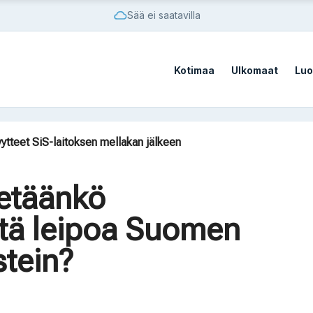
Sää ei saatavilla
Kotimaa
Ulkomaat
Luo
sato
vistä sotilastukikohdista
yytteet SiS-laitoksen mellakan jälkeen
ilaista vaatii AfD:n kieltämistä
on Kazakstanissa 70 vuoteen
tetäänkö
sato
tä leipoa Suomen
vistä sotilastukikohdista
tein?