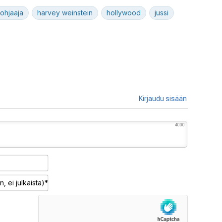
ohjaaja
harvey weinstein
hollywood
jussi
Kirjaudu sisään
4000
Nimimerkki*
Sähköposti
(pakollinen,
ei
julkaista)*