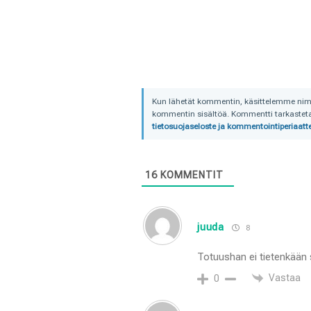
Kun lähetät kommentin, käsittelemme nimime
kommentin sisältöä. Kommentti tarkastetaa
tietosuojaseloste ja kommentointiperiaatte
16
KOMMENTIT
juuda
8
Totuushan ei tietenkään s
Vastaa
0