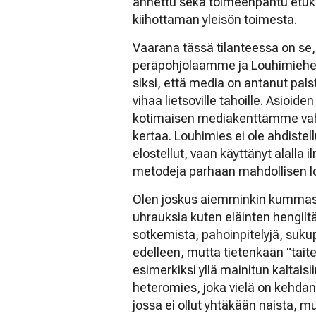
annettu sekä toimeenpantu etuk
kiihottaman yleisön toimesta.
Vaarana tässä tilanteessa on se,
peräpohjolaamme ja Louhimiehen 
siksi, että media on antanut pal
vihaa lietsoville tahoille. Asioide
kotimaisen mediakenttämme vahva
kertaa. Louhimies ei ole ahdistell
elostellut, vaan käyttänyt alalla i
metodeja parhaan mahdollisen l
Olen joskus aiemminkin kummaste
uhrauksia kuten eläinten hengiltä
sotkemista, pahoinpitelyjä, sukup
edelleen, mutta tietenkään "tai
esimerkiksi yllä mainitun kaltais
heteromies, joka vielä on kehd
jossa ei ollut yhtäkään naista,