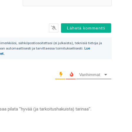
rkkiäsi, sähköpostiosoitettasi (ei julkaista), teknisiä tietoja ja
n automaattisesti ja tarvittaessa toimituksellisesti.
Lue
et.
Vanhimmat
aa pilata ”hyvää (ja tarkoitushakuista) tarinaa”.