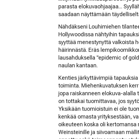
parasta elokuvaohjaajaa... Syyllä
saadaan näyttämään täydelliseltä 
Nähdäkseni Louhimiehen tilantee
Hollywoodissa nähtyihin tapauksii
syyttää menestynyttä valkoista 
häirinnästä. Eräs lempikoomikkoni
lausahduksella "epidemic of gold
naulan kantaan.
Kenties järkyttävimpiä tapauksia
toiminta. Miehenkuvatuksen kerr
jopa raiskanneen elokuva-alalla 
on tottakai tuomittavaa, jos syytö
Yksikään tuomioistuin ei ole tuo
kenkää omasta yrityksestään, vai
oikeuteen koska oli kertomansa 
Weinsteinille ja siivoamaan mäll