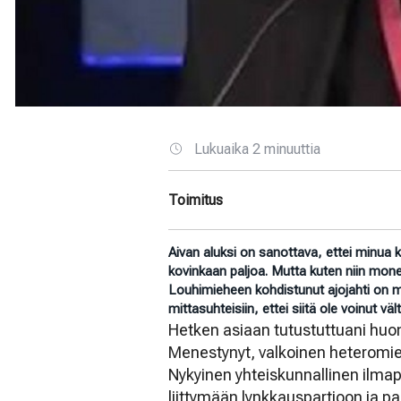
Lukuaika 2 minuuttia
Toimitus
Aivan aluksi on sanottava, ettei minua 
kovinkaan paljoa. Mutta kuten niin mon
Louhimieheen kohdistunut ajojahti on m
mittasuhteisiin, ettei siitä ole voinut vä
Hetken asiaan tutustuttuani huom
Menestynyt, valkoinen heteromie
Nykyinen yhteiskunnallinen ilma
liittymään lynkkauspartioon ja 