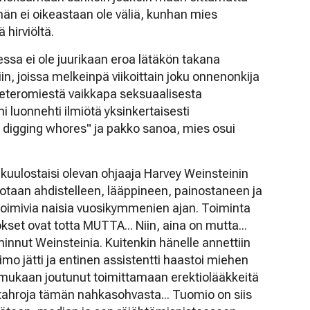
hän ei oikeastaan ole väliä, kunhan mies
hirviöltä.
ssa ei ole juurikaan eroa lätäkön takana
n, joissa melkeinpä viikoittain joku onnenonkija
heteromiestä vaikkapa seksuaalisesta
 luonnehti ilmiötä yksinkertaisesti
 digging whores" ja pakko sanoa, mies osui
 kuulostaisi olevan ohjaaja Harvey Weinsteinin
otaan ahdistelleen, lääppineen, painostaneen ja
toimivia naisia vuosikymmenien ajan. Toiminta
kset ovat totta MUTTA... Niin, aina on mutta...
minnut Weinsteinia. Kuitenkin hänelle annettiin
mo jätti ja entinen assistentti haastoi miehen
mukaan joutunut toimittamaan erektiolääkkeitä
itahroja tämän nahkasohvasta... Tuomio on siis