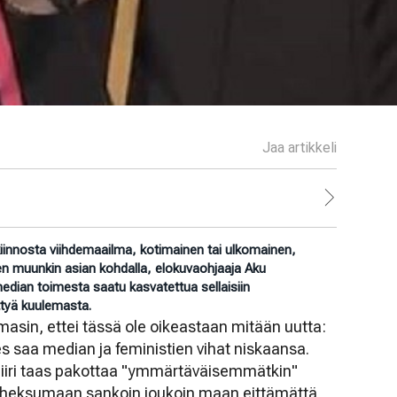
Jaa artikkeli
kiinnosta viihdemaailma, kotimainen tai ulkomainen,
en muunkin asian kohdalla, elokuvaohjaaja Aku
edian toimesta saatu kasvatettua sellaisiin
lttyä kuulemasta.
asin, ettei tässä ole oikeastaan mitään uutta:
s saa median ja feministien vihat niskaansa.
piiri taas pakottaa "ymmärtäväisemmätkin"
paheksumaan sankoin joukoin maan eittämättä