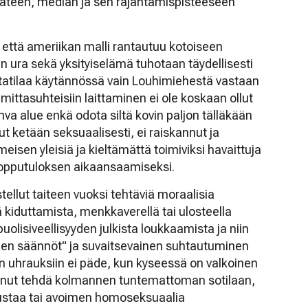
äteen, median ja sen räjähtämispisteeseen
 että ameriikan malli rantautuu kotoiseen
ura sekä yksityiselämä tuhotaan täydellisesti
statilaa käytännössä vain Louhimiehestä vastaan
n mittasuhteisiin laittaminen ei ole koskaan ollut
 alue enkä odota siltä kovin paljon tälläkään
ut ketään seksuaalisesti, ei raiskannut ja
lmeisen yleisiä ja kieltämättä toimiviksi havaittuja
opputuloksen aikaansaamiseksi.
llut taiteen vuoksi tehtäviä moraalisia
 kiduttamista, menkkaverellä tai ulosteella
uolisiveellisyyden julkista loukkaamista ja niin
teen säännöt" ja suvaitsevainen suhtautuminen
iin uhrauksiin ei päde, kun kyseessä on valkoinen
annut tehdä kolmannen tuntemattoman sotilaan,
 mustaa tai avoimen homoseksuaalia