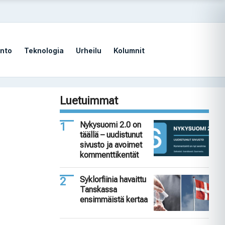
nto
Teknologia
Urheilu
Kolumnit
Luetuimmat
Nykysuomi 2.0 on
täällä – uudistunut
sivusto ja avoimet
kommenttikentät
Syklorfiinia havaittu
Tanskassa
ensimmäistä kertaa