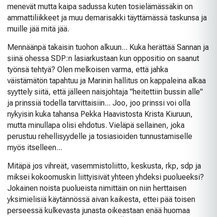
menevät mutta kaipa sadussa kuten tosielämässäkin on
ammattiliikkeet ja muu demarisakki täyttämässä taskunsa ja
muille jää mitä jää.
Mennäänpä takaisin tuohon alkuun... Kuka herättää Sannan ja
siinä ohessa SDP:n lasiarkustaan kun oppositio on saanut
työnsä tehtyä? Olen melkoisen varma, että jahka
väistämätön tapahtuu ja Marinin hallitus on kappaleina alkaa
syyttely siitä, että jälleen naisjohtaja "heitettiin bussin alle"
ja prinssiä todella tarvittaisiin... Joo, joo prinssi voi olla
nykyisin kuka tahansa Pekka Haavistosta Krista Kiuruun,
mutta minullapa olisi ehdotus. Vieläpä sellainen, joka
perustuu rehellisyydelle ja tosiasioiden tunnustamiselle
myös itselleen...
Mitäpä jos vihreät, vasemmistoliitto, keskusta, rkp, sdp ja
miksei kokoomuskin liittyisivät yhteen yhdeksi puolueeksi?
Jokainen noista puolueista nimittäin on niin herttaisen
yksimielisiä käytännössä aivan kaikesta, ettei pää toisen
perseessä kulkevasta junasta oikeastaan enää huomaa