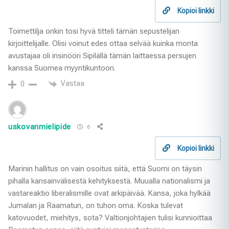
Kopioi linkki
Toimettilja onkin tosi hyvä titteli tämän sepustelijan
kirjoittelijalle. Olisi voinut edes ottaa selvää kuinka monta
avustajaa oli insinööri Sipilällä tämän laittaessa persujen
kanssa Suomea myyntikuntoon.
Vastaa
0
uskovanmielipide
6
Kopioi linkki
Marinin hallitus on vain osoitus siitä, että Suomi on täysin
pihalla kansainvälisestä kehityksestä. Muualla nationalismi ja
vastareaktio liberalismille ovat arkipäivää. Kansa, joka hylkää
Jumalan ja Raamatun, on tuhon oma. Koska tulevat
katovuodet, miehitys, sota? Valtionjohtajien tulisi kunnioittaa