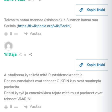
Kopioi linkki
Taivaalta sataa mannaa (isislapsia) ja Suomen kansa saa
Sariinia (
https://fi.wikipedia.org/wiki/Sariini
)
Vastaa
0
Yrittäjä
6
Kopioi linkki
A-studiossa kyselivät mitä Ruotsidemokraatit ja
Perussuomalaiset ovat tehneet OIKEIN kun ovat suurimpia
puolueita.
Pitäisi kysyä ja ennenkaikkea tajuta mitä muut puolueet ovat
tehneet VÄÄRIN!
Vastaa
0