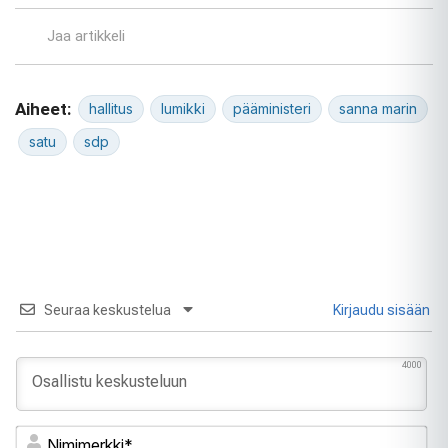
Jaa artikkeli
Aiheet:
hallitus
lumikki
pääministeri
sanna marin
satu
sdp
Seuraa keskustelua
Kirjaudu sisään
4000
Ni