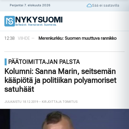
Siirry
Sää ei saatavilla
Perjantai 7. elokuuta 2026
sisältöön
NYKYSUOMI
14:56
Puola ja Yhdysvallat neuvottelevat
ULKOMAAT
—
Selkeästi. Itsenäisesti. Suomesta.
pysyvistä sotilastukikohdista
14:42
Norjalainen viikinkihauta avattiin
VIIHDE
—
12:38
Merenkurkku: Suomen muuttuva rannikko
VIIHDE
—
09:08
Rapujuhlat – Ruotsin loppukesän rituaali
VIIHDE
—
08:33
Tanska puuttuu tekoälyhuijauksiin
ULKOMAAT
—
14:56
Puola ja Yhdysvallat neuvottelevat
ULKOMAAT
—
PÄÄTOIMITTAJAN PALSTA
pysyvistä sotilastukikohdista
14:42
Norjalainen viikinkihauta avattiin
VIIHDE
—
Kolumni: Sanna Marin, seitsemän
kääpiötä ja politiikan polyamoriset
satuhäät
JULKAISTU 18.12.2019
– KIRJOITTAJA TOIMITUS