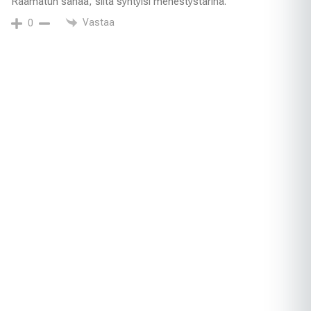
Raamatun sanaa, siitä syntyisi menestystarina.
Vastaa
0