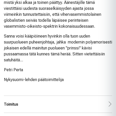
mistä yksi alkaa ja toinen päättyy. Äänestäjille tämä
viestittäisi uudesta suoraselkäisyyden ajasta jossa
viimeinkin tunnustettaisiin, että vihervasemmistolainen
globalistien seiväs todella läpäisee perinteisen
vasemmisto-oikeisto-spektrin kokonaisuudessaan.
Sanna voisi kääpiöineen hyvinkin olla tuon uuden
suurpuolueen puheenjohtaja, jahka modernin polyamorisesti
jokaisen edellä mainitun puolueen "prinssi" kävisi
pussaamassa tätä kunnes tämä herää. Sitten vietettäisiin
satuhäitä...
Petri Perta
Nykysuomi-lehden päätoimittelija
Toimitus