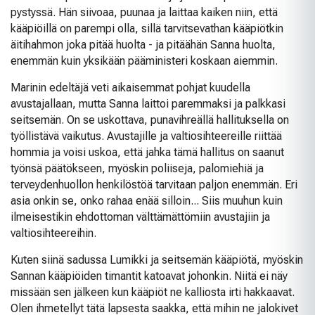
pystyssä. Hän siivoaa, puunaa ja laittaa kaiken niin, että
kääpiöillä on parempi olla, sillä tarvitsevathan kääpiötkin
äitihahmon joka pitää huolta - ja pitäähän Sanna huolta,
enemmän kuin yksikään pääministeri koskaan aiemmin.
Marinin edeltäjä veti aikaisemmat pohjat kuudella
avustajallaan, mutta Sanna laittoi paremmaksi ja palkkasi
seitsemän. On se uskottava, punavihreällä hallituksella on
työllistävä vaikutus. Avustajille ja valtiosihteereille riittää
hommia ja voisi uskoa, että jahka tämä hallitus on saanut
työnsä päätökseen, myöskin poliiseja, palomiehiä ja
terveydenhuollon henkilöstöä tarvitaan paljon enemmän. Eri
asia onkin se, onko rahaa enää silloin... Siis muuhun kuin
ilmeisestikin ehdottoman välttämättömiin avustajiin ja
valtiosihteereihin.
Kuten siinä sadussa Lumikki ja seitsemän kääpiötä, myöskin
Sannan kääpiöiden timantit katoavat johonkin. Niitä ei näy
missään sen jälkeen kun kääpiöt ne kalliosta irti hakkaavat.
Olen ihmetellyt tätä lapsesta saakka, että mihin ne jalokivet