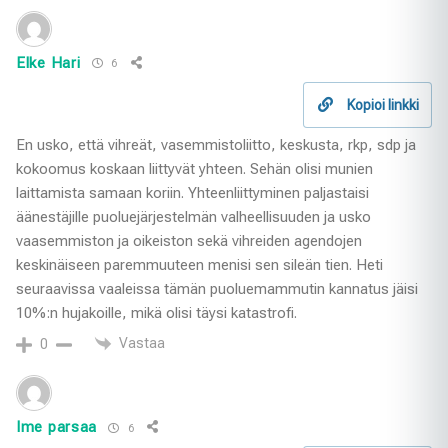
Elke Hari
6
Kopioi linkki
En usko, että vihreät, vasemmistoliitto, keskusta, rkp, sdp ja
kokoomus koskaan liittyvät yhteen. Sehän olisi munien
laittamista samaan koriin. Yhteenliittyminen paljastaisi
äänestäjille puoluejärjestelmän valheellisuuden ja usko
vaasemmiston ja oikeiston sekä vihreiden agendojen
keskinäiseen paremmuuteen menisi sen sileän tien. Heti
seuraavissa vaaleissa tämän puoluemammutin kannatus jäisi
10%:n hujakoille, mikä olisi täysi katastrofi.
Vastaa
0
Ime parsaa
6