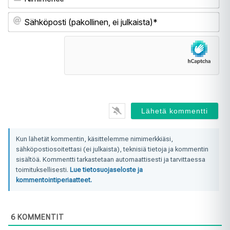
Sä
(pa
ei
jul
Kun lähetät kommentin, käsittelemme nimimerkkiäsi,
sähköpostiosoitettasi (ei julkaista), teknisiä tietoja ja kommentin
sisältöä. Kommentti tarkastetaan automaattisesti ja tarvittaessa
toimituksellisesti.
Lue tietosuojaseloste ja
kommentointiperiaatteet.
6
KOMMENTIT