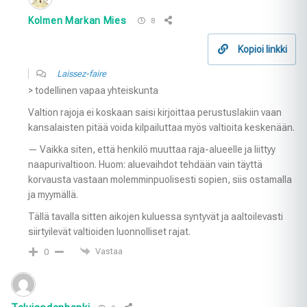
Kolmen Markan Mies
8
Kopioi linkki
Laissez-faire
> todellinen vapaa yhteiskunta
Valtion rajoja ei koskaan saisi kirjoittaa perustuslakiin vaan
kansalaisten pitää voida kilpailuttaa myös valtioita keskenään.
— Vaikka siten, että henkilö muuttaa raja-alueelle ja liittyy
naapurivaltioon. Huom: aluevaihdot tehdään vain täyttä
korvausta vastaan molemminpuolisesti sopien, siis ostamalla
ja myymällä.
Tällä tavalla sitten aikojen kuluessa syntyvät ja aaltoilevasti
siirtyilevät valtioiden luonnolliset rajat.
Vastaa
0