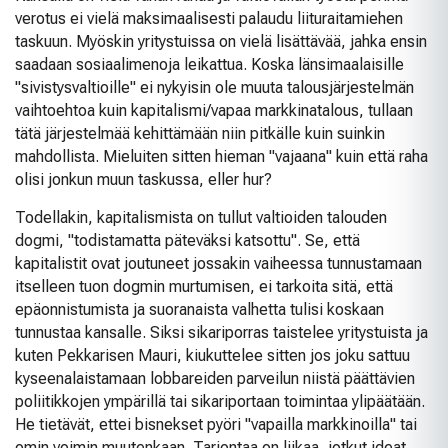
verotus ei vielä maksimaalisesti palaudu liituraitamiehen
taskuun. Myöskin yritystuissa on vielä lisättävää, jahka ensin
saadaan sosiaalimenoja leikattua. Koska länsimaalaisille
"sivistysvaltioille" ei nykyisin ole muuta talousjärjestelmän
vaihtoehtoa kuin kapitalismi/vapaa markkinatalous, tullaan
tätä järjestelmää kehittämään niin pitkälle kuin suinkin
mahdollista. Mieluiten sitten hieman "vajaana" kuin että raha
olisi jonkun muun taskussa, eller hur?
Todellakin, kapitalismista on tullut valtioiden talouden
dogmi, "todistamatta päteväksi katsottu". Se, että
kapitalistit ovat joutuneet jossakin vaiheessa tunnustamaan
itselleen tuon dogmin murtumisen, ei tarkoita sitä, että
epäonnistumista ja suoranaista valhetta tulisi koskaan
tunnustaa kansalle. Siksi sikariporras taistelee yritystuista ja
kuten Pekkarisen Mauri, kiukuttelee sitten jos joku sattuu
kyseenalaistamaan lobbareiden parveilun niistä päättävien
poliitikkojen ympärillä tai sikariportaan toimintaa ylipäätään.
He tietävät, ettei bisnekset pyöri "vapailla markkinoilla" tai
omin voimin muutenkaan. Tarjontaa on liikaa, jotkut ideat