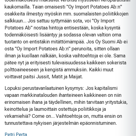
kaukomailla. Taian omaisesti "Oy Import Potatoes Ab:n"
osakkeita ilmestyy myöskin mm. suomalaisten poliitikkojen
salkkuun... Jos sattuu syttymään sota, voi "Oy Import
Potatoes Ab" nostaa hintoja entisestään, koska kysyntä
todennäköisesti lisääntyy ja sodassa olevan valtion oma
tuotanto on entistäkin mitättömämpää. Jos Oy Suomi Ab ei
osta "Oy Import Potatoes Ab:n" perunoita, sitten ollaan
ilman ja kuollaan nälkään, koska vaihtoehtoja ei ole. Sama
pätee nyt ja erityisesti tulevaisuudessa kaikkeen sokerista
polttoaineeseen ja kengistä ammuksiin. Kaikki muut
voittavat paitsi Jussit, Matit ja Maijat.
Lopuksi perustavanlaatuinen kysymys: Jos kapitalismi
vapaan markkinatalouden ihanteineen kaikkineen on niin
erinomaisen ihana ja täydellinen, mihin tarvitaan yritystukia,
keinottelua ja laumoittain ostettuja poliitikkoja ja
virkamiehiä? Come on... Vaihtoehtoja on, mutta ensin on
tunnustettava nykyisen järjestelmän epäonnistuminen.
Petri Perta