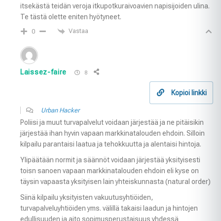
itsekästä teidän veroja itkupotkuraivoavien napisijoiden ulina.
Te tästä olette eniten hyötyneet.
Vastaa
0
Laissez-faire
8
Kopioi linkki
Urban Hacker
Poliisi ja muut turvapalvelut voidaan järjestää ja ne pitäisikin
järjestää ihan hyvin vapaan markkinatalouden ehdoin. Silloin
kilpailu parantaisi laatua ja tehokkuutta ja alentaisi hintoja.
Ylipäätään normit ja säännöt voidaan järjestää yksityisesti
toisn sanoen vapaan markkinatalouden ehdoin eli kyse on
täysin vapaasta yksityisen lain yhteiskunnasta (natural order)
Siinä kilpailu yksityisten vakuutusyhtiöiden,
turvapalveluyhtiöiden yms. välillä takaisi laadun ja hintojen
edullisuuden ja aito sopimusperustaisuus yhdessä