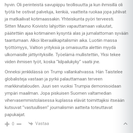
hyvin. Oli perinteistä savupiippu teollisuutta ja kun ihmisillä oli
työtä he ostivat palveluja, kenkiä, vaatteita ruokaa jopa juhlivat
ja matkailivat kotimaassakin. Yhteiskunta pyöri terveesti.
Sitten Mauno Koivisto lahjottiin vapauttamaan valuutat,
päätettiiin ajaa kotimainen kysyntä alas ja jumalattoman syvään
taantumaan. Alkoi liberaalikapitalismin aika. Luotiin massa
työttömyys, Valtion yrityksiä ja omaisuutta alettiin myydä
ulkomaisille jättiyrityksille. Työelämä mullistettiin, Yksi tekee
viiden ihmisen työt, koska ”kilpailukyky” vaatii jne.
Onneksi jenkkilässä on Trump vallankahvassa. Hän Taistelee
globalisteja vastaan ja pyrkii palauttamaan terveen
markkinatalouden. Juuri sen vuoksi Trumpia demonisoidaan
ympäri maailman. Jopa piskuisen Suomen valtamedian
vihervasemmistolaisessa kuplassa elävät toimittajiksi itseään
kutsuvat ”vastuullisen” journalismin aatteita toteuttavat
papukaijat.
Vastaa
0