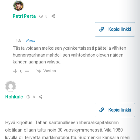
Petri Perta
8
Kopioi linkki
Pena
Tästä voidaan melkoisen yksinkertaisesti päätellä vähiten
huonon/parhaan mahdollisen vaihtoehdon olevan näiden
kahden ääripään välissä.
Vastaa
0
Röhkäle
8
Kopioi linkki
Hyvä kirjoitus. Tähän saatanalliseen liberaalikapitalismin
olotilaan ollaan tultu noin 30 vuosikymmenessä. Vilä 1980
luvulla oli tervettä markkinataloutta. Suomenkin kansalla meni