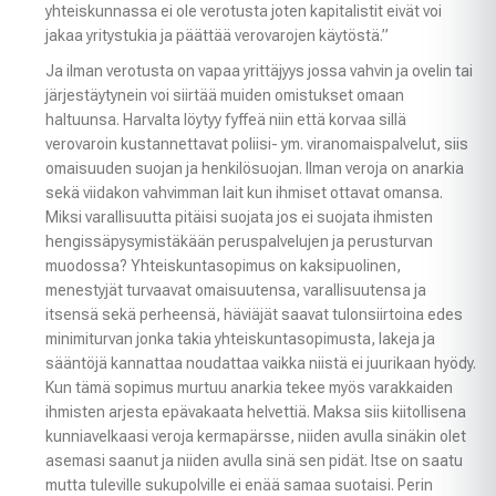
yhteiskunnassa ei ole verotusta joten kapitalistit eivät voi
jakaa yritystukia ja päättää verovarojen käytöstä.”
Ja ilman verotusta on vapaa yrittäjyys jossa vahvin ja ovelin tai
järjestäytynein voi siirtää muiden omistukset omaan
haltuunsa. Harvalta löytyy fyffeä niin että korvaa sillä
verovaroin kustannettavat poliisi- ym. viranomaispalvelut, siis
omaisuuden suojan ja henkilösuojan. Ilman veroja on anarkia
sekä viidakon vahvimman lait kun ihmiset ottavat omansa.
Miksi varallisuutta pitäisi suojata jos ei suojata ihmisten
hengissäpysymistäkään peruspalvelujen ja perusturvan
muodossa? Yhteiskuntasopimus on kaksipuolinen,
menestyjät turvaavat omaisuutensa, varallisuutensa ja
itsensä sekä perheensä, häviäjät saavat tulonsiirtoina edes
minimiturvan jonka takia yhteiskuntasopimusta, lakeja ja
sääntöjä kannattaa noudattaa vaikka niistä ei juurikaan hyödy.
Kun tämä sopimus murtuu anarkia tekee myös varakkaiden
ihmisten arjesta epävakaata helvettiä. Maksa siis kiitollisena
kunniavelkaasi veroja kermapärsse, niiden avulla sinäkin olet
asemasi saanut ja niiden avulla sinä sen pidät. Itse on saatu
mutta tuleville sukupolville ei enää samaa suotaisi. Perin