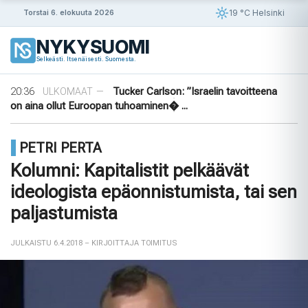
Siirry
19 °C Helsinki
Torstai 6. elokuuta 2026
sisältöön
12:53
Raportit: Yhdysvaltain armeijan
ULKOMAAT
—
NYKYSUOMI
ATACMS- ja PrSM-varastot hupenevat
Selkeästi. Itsenäisesti. Suomesta.
08:18
Islanti varoittaa nuorten lisääntyneestä
ULKOMAAT
—
rahapelaamisesta
20:36
Tucker Carlson: ”Israelin tavoitteena
ULKOMAAT
—
on aina ollut Euroopan tuhoaminen� ...
17:46
Kiina tiukentaa Yhdysvaltoihin
ULKOMAAT
—
suuntautuvien lennonvarmistukseen liittyvien ...
PETRI PERTA
14:30
Norjalainen tekoälykeskus solmi 4,1
ULKOMAAT
—
miljardin euron sopimuksen
Kolumni: Kapitalistit pelkäävät
12:53
Raportit: Yhdysvaltain armeijan
ULKOMAAT
—
ideologista epäonnistumista, tai sen
ATACMS- ja PrSM-varastot hupenevat
08:18
Islanti varoittaa nuorten lisääntyneestä
ULKOMAAT
—
paljastumista
rahapelaamisesta
JULKAISTU 6.4.2018
– KIRJOITTAJA TOIMITUS