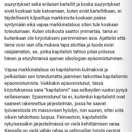
suuryritykset sekä erilaiset kartellit ja koska suuryritykset
eivät koskaan tule katoamaan, kuten eivät kartellitkaan, ei
täydellisesti kilpailtuja markkinoita koskaan pääse
syntymään eikä vapaa markkinatalous siten tule koskaan
toteutumaan. Kuten otsikosta saattoi ymmärtää, tämä ei
kuitenkaan ole kirjoitukseni perimmäinen asia. Ajattelin että
tämä voisi vain olla mukava tapa aloittaa ja tuoda esiin
vääjäämätön, se, jonka kapitalisti tahtoo pitää piilossa:
hänen ja eturyhmänsä ajaman ideologian epäonnistuminen.
Vapaa markkinatalous on kapitalismin kulmakiviä ja
pelkästään sen toteutumatta jääminen tarkoittaa kapitalismin
epäonnistumista. Vaikkakin epäonnistunut, tässä
kirjoituksessa sana "kapitalismi" saa selkeyden vuoksi pysyä
sellaisenaan. Epäonnistunut tai ei, kuitenkin kapitalistit ovat
saaneet rakennettua järjestelmän, jossa he saavat
työväestöstä irti massiivisen hyödyn, niin suuren, ettei siitä
oikein tahdottaisi luopua. Päinvastoin, kapitalistille
nykyisessäkin järjestelmässä on vielä kehittämisen varaa.
Kansalla on vielä vähän rahaa ja valtiovallan työstä perimä