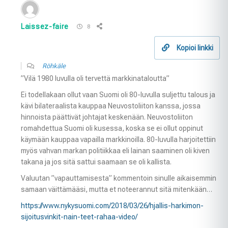
Laissez-faire
8
Kopioi linkki
Röhkäle
”Vilä 1980 luvulla oli tervettä markkinataloutta”
Ei todellakaan ollut vaan Suomi oli 80-luvulla suljettu talous ja
kävi bilateraalista kauppaa Neuvostoliiton kanssa, jossa
hinnoista päättivät johtajat keskenään. Neuvostoliiton
romahdettua Suomi oli kusessa, koska se ei ollut oppinut
käymään kauppaa vapailla markkinoilla. 80-luvulla harjoitettiin
myös vahvan markan politiikkaa eli lainan saaminen oli kiven
takana ja jos sitä sattui saamaan se oli kallista.
Valuutan ”vapauttamisesta” kommentoin sinulle aikaisemmin
samaan väittämääsi, mutta et noteerannut sitä mitenkään…
https://www.nykysuomi.com/2018/03/26/hjallis-harkimon-
sijoitusvinkit-nain-teet-rahaa-video/