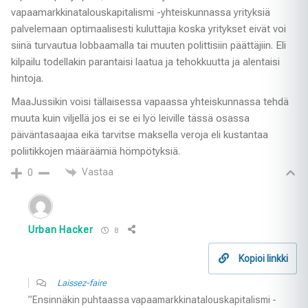
vapaamarkkinatalouskapitalismi -yhteiskunnassa yrityksiä
palvelemaan optimaalisesti kuluttajia koska yritykset eivät voi
siinä turvautua lobbaamalla tai muuten polittisiin päättäjiin. Eli
kilpailu todellakin parantaisi laatua ja tehokkuutta ja alentaisi
hintoja.
MaaJussikin voisi tällaisessa vapaassa yhteiskunnassa tehdä
muuta kuin viljellä jos ei se ei lyö leiville tässä osassa
päiväntasaajaa eikä tarvitse maksella veroja eli kustantaa
poliitikkojen määräämiä hömpötyksiä.
Vastaa
0
Urban Hacker
8
Kopioi linkki
Laissez-faire
”Ensinnäkin puhtaassa vapaamarkkinatalouskapitalismi -