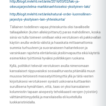
http://blogit.mvlehti.net/anle/2016/03/02/laki-ja-
oikeusjarjestelma-markkinaehtoiseksi-yksityinen-laki/
http://blogit.mvlehti.net/anle/natural-order-luonnollinen-
jarjestys-yksityisen-lain-yhteiskunta/
Tällainen todellinen vapaa yhteiskunta olisi tavalliselle
tallaajallekin (kuten allekirjoittanut) paras mahdollinen, koska
siinä voi tulla toimeen omillaan eikä verotuksen eli pakkovallan
käytön avulla vedetä välistä ja haaskata mittaamattomia
summia turhuuteen ja suoranaiseen haitantekoon ja
varsinkaan rajoiteta elintärkeää yksilönvapautta eikä käytetä
esimerkiksi työttömiä hyväksi poliitikkojen ruokana.
Kyllä, politiikot tekevät verotuksen avulla nimenomaan
kansalaiset riippuvaisiksi sosiaaliturvasta pitämällä muun
muussa tietoisesti massatyöttömyyttä yllä ja tätä vasten
kirjoituksesi verotukseen syvästi uskovana kuittaankin
surullisena hymähtäen, että, taas on yksi kansalainen
kolumnistin tapaan aivopesty tehokkaasti verojen (ryöstön)
välttämättömyydellä ja marxilaisella eli kuvitellulla
luokkaristiriidalla.