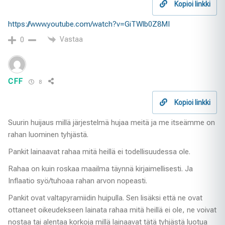
Kopioi linkki
https://www.youtube.com/watch?v=GiTWlb0Z8MI
Vastaa
0
CFF
8
Kopioi linkki
Suurin huijaus millä järjestelmä hujaa meitä ja me itseämme on
rahan luominen tyhjästä.
Pankit lainaavat rahaa mitä heillä ei todellisuudessa ole.
Rahaa on kuin roskaa maailma täynnä kirjaimellisesti. Ja
Inflaatio syö/tuhoaa rahan arvon nopeasti.
Pankit ovat valtapyramiidin huipulla. Sen lisäksi että ne ovat
ottaneet oikeudekseen lainata rahaa mitä heillä ei ole, ne voivat
nostaa tai alentaa korkoja millä lainaavat tätä tyhjästä luotua