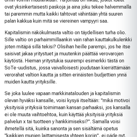
ovat yksinkertaisesti paskoja ja aina joku tekee halvemmalla
tai paremmin mutta kaikki tahtovat vähintään yhtä suuren
palan kakkua kuin mitä se viereinen vampyyri saa.
Kapitalismin näkökulmasta valtio on täydellisen turha olio.
Sille valtio on parhaimmillaankin vain rahan kauttakulkulenkki
joten mitäpä sillä tekisi? Olisihan heille parempi, jos he itse
saisivat jakaa yritystuet ja muutenkin päättää verovarojen
käytöstä. Hieman yritystukia suurempi esimerkki tästä on
SoTe-uudistus, jossa vaivalloisesti joudutaan kierrättämään
verorahat valtion kautta ja sitten erinäisten budjettien ynnä
muiden kautta yrityksille.
Se joka luulee vapaan markkinatalouden ja kapitalismin
olevan hyväksi kansalle, voisi kysyä itseltään: "mikä motivoi
yksityisiä yrityksiä toimimaan kansan parhaaksi, jos kansalla
ei ole muuta vaihtoehtoa, kuin käyttää yksityisiä yrityksiä
palvelun x tai tuotteen y hankkimiseksi?". Samalla voisi
ihmetellä sitä, kuinka sanonta ja sen sisältämä opetus
"kaikkien munien laittamisesta yhteen koriin", ei päde nyt,