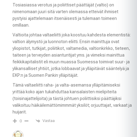
Tosiasiassa verotus ja poliittiset päättäjät (valtio) on
nimenomaan juuri sitä varten olemassa etteivät ihmiset
pystyisi ajattelemaan itsenäisesti ja tulemaan toimeen
omillaan.
Valtioita johtaa valtaeliitti joka koostuu kahdesta elementistä:
valtion älymystö ja luonnoton eliitti. Ensin mainittuja ovat
yliopistot, tutkijat, poliitikot, valtamedia, valtionkirkko, tieteen,
taiteen ja terveyden asiantuntijat yms. ja viimeksi mainittua
feikkikapitalistit eli muun muassa Suomessa toimivat suur- ja
ylikansalliset yhtiöt, jotka lobbaavat ja ylläpitävät sääntelyä ja
EKP:n ja Suomen Pankin ylläpitäjät.
Tämä valtaeliitti raha- ja valta-asemansa ylläpitämiseksi
yrittää koko ajan tukahduttaa kansalaisten mielipiteita
(toisinajattelijoita) ja tästä johtuen poliittisiksi päättäjiksi
valikoituu häikäilemättömimmmät yksilöt; orjuuttajat, varkaat ja
huijarit.
Vastaa
0