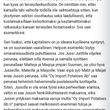
kun kyse on terveydenhuollosta. On nimittäin niin, ettei
kansalla tahi valtiolla todella ole vaihtoehtoja sitten, kun
yksityinen sektori osoittautuu sekä laadullisesti, että
kustannuksiltaan kelvottomaksi ja kestämättömäksi
ratkaisuksi kansan terveyden hoitamiseksi. Siis vain
esimerkkinä.
Sen lisäksi, että kapitalismi on jo ideana kuolleena syntynyt,
se on suorastaan vaarallinen. Helpoin esimerkki löytyy
omavaraisuudesta puhuttaessa. Jos Jussi Junttila viljelee
perunaa, elättäen sillä itsensä ja samalla syöttäen
perunallaan Matteja ja Maijoja ympäri Suomen, se olisi hyvä
Jusseille, Mateille ja Maijoille. Vaan eipä syö Matit ja Maijat
enää Jussin perunaa, sillä "Oy Import Potatoes Ab" saa
perunaa helvetisti halvemmalla puolalaiselta tuottajalta.
Siten, Jussilla ei ole enää työtä eikä perheellään elantoa,
valtio ei saa Jussin henkilökohtaisesti maksamia, eikä
Jussin yrityksen maksamia veroja mutta "Oy Import Potatoes
Ab:n" pamput saavat melkoisesti enemmän tuloja ja
todennäköisesti maksavat veronsa mystiseen veroparatiisiin