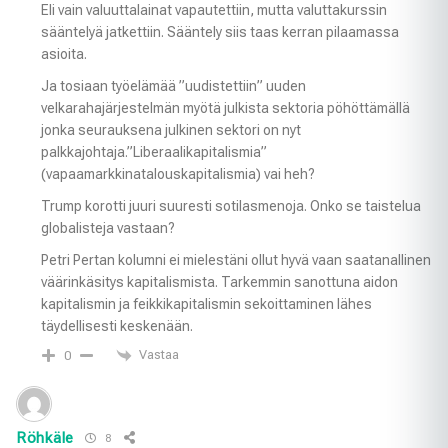
Eli vain valuuttalainat vapautettiin, mutta valuttakurssin
sääntelyä jatkettiin. Sääntely siis taas kerran pilaamassa
asioita.
Ja tosiaan työelämää ”uudistettiin” uuden
velkarahajärjestelmän myötä julkista sektoria pöhöttämällä
jonka seurauksena julkinen sektori on nyt
palkkajohtaja.”Liberaalikapitalismia”
(vapaamarkkinatalouskapitalismia) vai heh?
Trump korotti juuri suuresti sotilasmenoja. Onko se taistelua
globalisteja vastaan?
Petri Pertan kolumni ei mielestäni ollut hyvä vaan saatanallinen
väärinkäsitys kapitalismista. Tarkemmin sanottuna aidon
kapitalismin ja feikkikapitalismin sekoittaminen lähes
täydellisesti keskenään.
Vastaa
0
Röhkäle
8