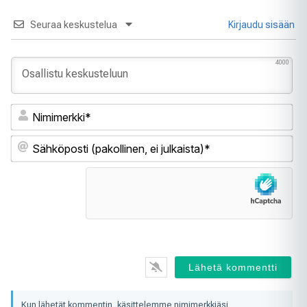
Seuraa keskustelua
Kirjaudu sisään
4000
Ni
Sä
(pa
ei
jul
Kun lähetät kommentin, käsittelemme nimimerkkiäsi,