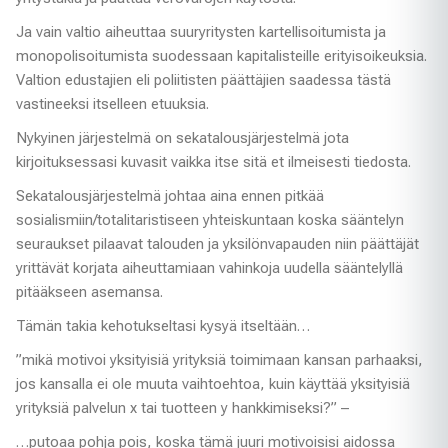
Ja vain valtio aiheuttaa suuryritysten kartellisoitumista ja
monopolisoitumista suodessaan kapitalisteille erityisoikeuksia.
Valtion edustajien eli poliitisten päättäjien saadessa tästä
vastineeksi itselleen etuuksia.
Nykyinen järjestelmä on sekatalousjärjestelmä jota
kirjoituksessasi kuvasit vaikka itse sitä et ilmeisesti tiedosta.
Sekatalousjärjestelmä johtaa aina ennen pitkää
sosialismiin/totalitaristiseen yhteiskuntaan koska sääntelyn
seuraukset pilaavat talouden ja yksilönvapauden niin päättäjät
yrittävät korjata aiheuttamiaan vahinkoja uudella sääntelyllä
pitääkseen asemansa.
Tämän takia kehotukseltasi kysyä itseltään…
”mikä motivoi yksityisiä yrityksiä toimimaan kansan parhaaksi,
jos kansalla ei ole muuta vaihtoehtoa, kuin käyttää yksityisiä
yrityksiä palvelun x tai tuotteen y hankkimiseksi?” –
…putoaa pohja pois, koska tämä juuri motivoisisi aidossa