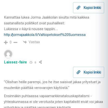
Kopioi linkki
Kannattaa lukea Jorma Jaakkolan sivulta mitä kaikkea
saatanallista poliitikot ovat puuhailleet:
Lukiessa v-käyrä nousee tappiin…
http://jormajaakkola.fi/Valtiopetokset%20Suomessa
Vastaa
0
Laissez-faire
8
Kopioi linkki
”Olisihan heille parempi, jos he itse saisivat jakaa yritystuet ja
muutenkin päättää verovarojen käytöstä.”
Ensinnäkin puhtaassa vapaamarkkinatalouskapitalismi -
yhteiskunnassa ei ole verotusta joten kapitalistit eivät voi jakaa
yritystukia ja päättää verovarojen käytöstä.