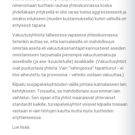
nimenomaan tuottaisi rauhaa yhteiskunnassa koska
yhdelläkään yrityksellä ei olisi varaa toimia aggressiivisesti ja
omaksi edukseen (muiden kustannuksella) kuten valtiolla on
erityisesti tapana.
Vakuutusyhtiöitä tällaisessa vapaassa yhteiskunnassa
tietenkin auttaa se, että kansalaisilla on mahdollisuus
omistaa aseita eli vakuutuksenantajat kannustavat aseiden
omistamiseen tarjoamalla pienempiä vakuutusmaksuja
aseellisille (ja ase-koulutetuille) asiakkaille. (Vakuutusyhtiöt
ovat puolustavia yhtiötä. Vain ”vahingossa” tapahtunut – ei
itse aiheutettu tai provosoiva – vahinko voidaan vakuuttaa.)
Kilpailu suojapalveluyhtiöiden välillä johtaisi kahtalaiseen lain
kehitykseen. Toisaalta, se mahdollistaisi suuremman lain
vaihtelun. Sen sijaan että yhtiöt määräisivät yhtenäiset
standardit kaikille, turvapalveluyhtiöt voisivat kilpailla toisiaan
vastaan ​​ei vain hintojen kautta mutta myös tuotteiden
eriyttämisessä.
Lue lisää: