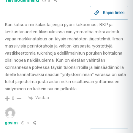
Talvisodanhenki
8
Kopioi linkki
Kun katsoo minkälaista jengiä pyörii kokoomus, RKP ja
keskustanuorten tilaisuuksissa niin ymmärtää miksi aidosti
vapaa markkinatalous on täysin mahdoton järjestelmä. Ilman
massiivisia perintörahoja ja valtion kassasta ryöstettyjä
vastikkeettomia tukirahoja edellämainitun porukan kohtalona
olisi nopea nälkäkuolema. Kun on eletään vähintään
kolmannessa polvessa täysin tulonsiirroilla ja lainsäädännöllä
itselle kannattavaksi saadun ”yritystoiminnan” varassa on siitä
tullut järjestelmä josta aidon riskin sisältävään yrittämiseen
siirtyminen on kaikein suurin pelkotila.
Vastaa
0
goyim
8