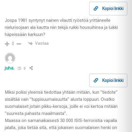
Kopioi linkki
Jospa 1981 syntynyt nainen vilautti ryöstöä yrittäneelle
nielurisojaan ala kautta niin tekijä ruikki housuihinsa ja luikki
häpeissään karkuun?
Vastaa
0
juha.
8
Kopioi linkki
Miksi poliisi yleensä tiedottaa yhtään mitään, kun ”tiedote”
sisältää vain ”tuppisuumaisuutta” alusta loppuun. Ovatko
suomalaiset jotain pikku-kersoja, joille ei voi kertoa mitään
”suuresta pahasta maailmasta”.
Maassa on samanaikaisesti 30 000 ISIS-terroristia vapalla
jalalla, joka tietää sitä, että jokaisen suomalaisen henki on