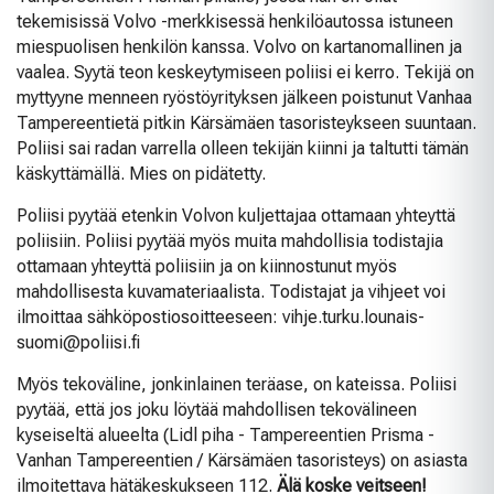
tekemisissä Volvo -merkkisessä henkilöautossa istuneen
miespuolisen henkilön kanssa. Volvo on kartanomallinen ja
vaalea. Syytä teon keskeytymiseen poliisi ei kerro. Tekijä on
myttyyne menneen ryöstöyrityksen jälkeen poistunut Vanhaa
Tampereentietä pitkin Kärsämäen tasoristeykseen suuntaan.
Poliisi sai radan varrella olleen tekijän kiinni ja taltutti tämän
käskyttämällä. Mies on pidätetty.
Poliisi pyytää etenkin Volvon kuljettajaa ottamaan yhteyttä
poliisiin. Poliisi pyytää myös muita mahdollisia todistajia
ottamaan yhteyttä poliisiin ja on kiinnostunut myös
mahdollisesta kuvamateriaalista. Todistajat ja vihjeet voi
ilmoittaa sähköpostiosoitteeseen: vihje.turku.lounais-
suomi@poliisi.fi
Myös tekoväline, jonkinlainen teräase, on kateissa. Poliisi
pyytää, että jos joku löytää mahdollisen tekovälineen
kyseiseltä alueelta (Lidl piha - Tampereentien Prisma -
Vanhan Tampereentien / Kärsämäen tasoristeys) on asiasta
ilmoitettava hätäkeskukseen 112.
Älä koske veitseen!