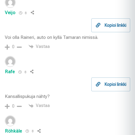
Veijo
8
Kopioi linkki
Voi olla Raineri, auto on kyllä Tamaran nimissä.
Vastaa
0
Rafe
8
Kopioi linkki
Kansallispukuja nähty?
Vastaa
0
Röhkäle
8