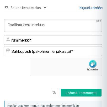
Seuraa keskustelua
Kirjaudu sisään
4000
Ni
Sä
(pa
ei
jul
Kun lähetät kommentin, käsittelemme nimimerkkiäsi,