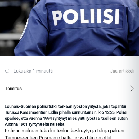
Lukuaika 1 minuutti
Jaa artikkeli
Toimitus
Lounais-Suomen poliisi tutkii törkeän ryöstön yritystä, joka tapahtui
Turussa Kärsämäentien Lidlin pihalla sunnuntaina n. klo 12.25. Poliisi
epäilee, että vuonna 1994 syntynyt mies yritti ryöstää itselleen auton
vuonna 1981 syntyneeltä naiselta.
Poliisin mukaan teko kuitenkin keskeytyi ja tekijä pakeni
Tampereentien Prisman pihalle, jossa hän on ollut