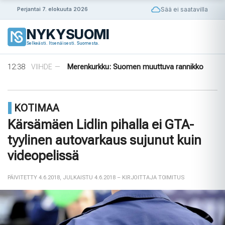
Siirry
Sää ei saatavilla
Perjantai 7. elokuuta 2026
sisältöön
NYKYSUOMI
14:56
Puola ja Yhdysvallat neuvottelevat
ULKOMAAT
—
Selkeästi. Itsenäisesti. Suomesta.
pysyvistä sotilastukikohdista
14:42
Norjalainen viikinkihauta avattiin
VIIHDE
—
12:38
Merenkurkku: Suomen muuttuva rannikko
VIIHDE
—
09:08
Rapujuhlat – Ruotsin loppukesän rituaali
VIIHDE
—
08:33
Tanska puuttuu tekoälyhuijauksiin
ULKOMAAT
—
14:56
Puola ja Yhdysvallat neuvottelevat
ULKOMAAT
—
KOTIMAA
pysyvistä sotilastukikohdista
14:42
Norjalainen viikinkihauta avattiin
VIIHDE
—
Kärsämäen Lidlin pihalla ei GTA-
tyylinen autovarkaus sujunut kuin
videopelissä
PÄIVITETTY 4.6.2018
,
JULKAISTU 4.6.2018
– KIRJOITTAJA TOIMITUS