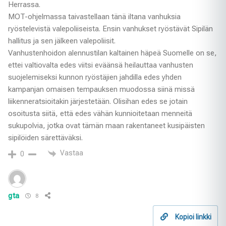
Herrassa.
MOT-ohjelmassa taivastellaan tänä iltana vanhuksia
ryöstelevistä valepoliiseista. Ensin vanhukset ryöstävät Sipilän
hallitus ja sen jälkeen valepoliisit.
Vanhustenhoidon alennustilan kaltainen häpeä Suomelle on se,
ettei valtiovalta edes viitsi eväänsä heilauttaa vanhusten
suojelemiseksi kunnon ryöstäjien jahdilla edes yhden
kampanjan omaisen tempauksen muodossa siinä missä
liikenneratsioitakin järjestetään. Olisihan edes se jotain
osoitusta siitä, että edes vähän kunnioitetaan menneitä
sukupolvia, jotka ovat tämän maan rakentaneet kusipäisten
sipilöiden särettäväksi.
Vastaa
0
gta
8
Kopioi linkki