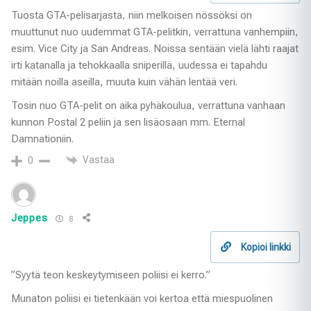
Tuosta GTA-pelisarjasta, niin melkoisen nössöksi on
muuttunut nuo uudemmat GTA-pelitkin, verrattuna vanhempiin,
esim. Vice City ja San Andreas. Noissa sentään vielä lähti raajat
irti katanalla ja tehokkaalla sniperillä, uudessa ei tapahdu
mitään noilla aseilla, muuta kuin vähän lentää veri.
Tosin nuo GTA-pelit on aika pyhäkoulua, verrattuna vanhaan
kunnon Postal 2 peliin ja sen lisäosaan mm. Eternal
Damnationiin.
Vastaa
0
Jeppes
8
Kopioi linkki
”Syytä teon keskeytymiseen poliisi ei kerro.”
Munaton poliisi ei tietenkään voi kertoa että miespuolinen