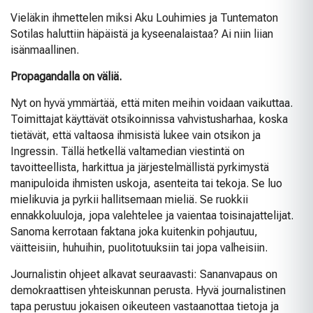
Vieläkin ihmettelen miksi Aku Louhimies ja Tuntematon
Sotilas haluttiin häpäistä ja kyseenalaistaa? Ai niin liian
isänmaallinen.
Propagandalla on väliä.
Nyt on hyvä ymmärtää, että miten meihin voidaan vaikuttaa.
Toimittajat käyttävät otsikoinnissa vahvistusharhaa, koska
tietävät, että valtaosa ihmisistä lukee vain otsikon ja
Ingressin. Tällä hetkellä valtamedian viestintä on
tavoitteellista, harkittua ja järjestelmällistä pyrkimystä
manipuloida ihmisten uskoja, asenteita tai tekoja. Se luo
mielikuvia ja pyrkii hallitsemaan mieliä. Se ruokkii
ennakkoluuloja, jopa valehtelee ja vaientaa toisinajattelijat.
Sanoma kerrotaan faktana joka kuitenkin pohjautuu,
väitteisiin, huhuihin, puolitotuuksiin tai jopa valheisiin.
Journalistin ohjeet alkavat seuraavasti: Sananvapaus on
demokraattisen yhteiskunnan perusta. Hyvä journalistinen
tapa perustuu jokaisen oikeuteen vastaanottaa tietoja ja