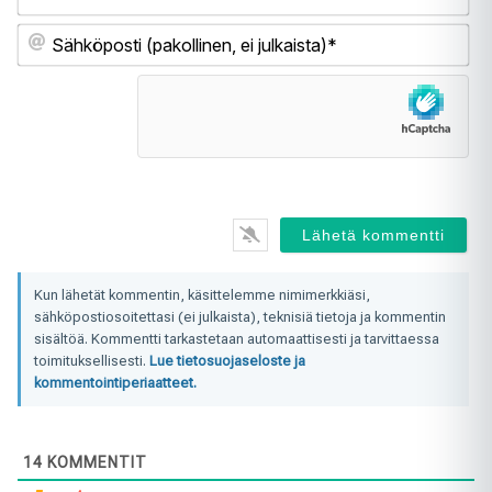
Sä
(pa
ei
jul
Kun lähetät kommentin, käsittelemme nimimerkkiäsi,
sähköpostiosoitettasi (ei julkaista), teknisiä tietoja ja kommentin
sisältöä. Kommentti tarkastetaan automaattisesti ja tarvittaessa
toimituksellisesti.
Lue tietosuojaseloste ja
kommentointiperiaatteet.
14
KOMMENTIT