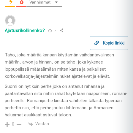
Vanhimmat
Ajatusrikollinenko?
7
Kopioi linkki
Taho, joka määrää kansan käyttämän vaihdantavälineen
määrän, arvon ja hinnan, on se taho, joka kykenee
loppupelissä määräämään miten kansa ja paikalliset
korkovelkaorja-järjestelmän nuket ajattelevat ja elävät.
Suomi on nyt kuin perhe joka on antanut rahansa ja
päätäntävallan siitä mihin rahat käytetään naapurilleen, romani-
perheeelle. Romaniperhe kiristää vähitellen tällaista typerään
perhettä niin, että perhe joutuu lähtemään, ja Romanien
haluamat asukkaat astuvat taloon.
Vastaa
0