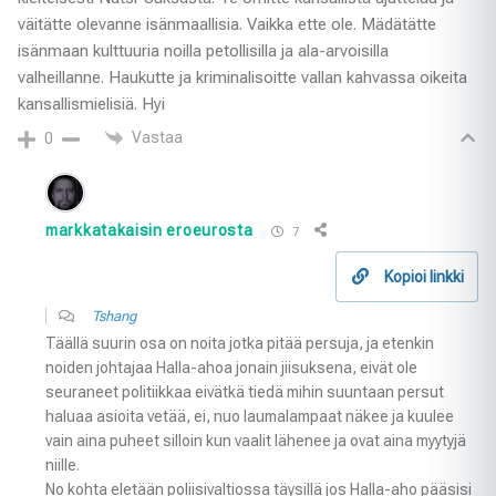
väitätte olevanne isänmaallisia. Vaikka ette ole. Mädätätte
isänmaan kulttuuria noilla petollisilla ja ala-arvoisilla
valheillanne. Haukutte ja kriminalisoitte vallan kahvassa oikeita
kansallismielisiä. Hyi
Vastaa
0
markkatakaisin eroeurosta
7
Kopioi linkki
Tshang
Täällä suurin osa on noita jotka pitää persuja, ja etenkin
noiden johtajaa Halla-ahoa jonain jiisuksena, eivät ole
seuraneet politiikkaa eivätkä tiedä mihin suuntaan persut
haluaa asioita vetää, ei, nuo laumalampaat näkee ja kuulee
vain aina puheet silloin kun vaalit lähenee ja ovat aina myytyjä
niille.
No kohta eletään poliisivaltiossa täysillä jos Halla-aho pääsisi