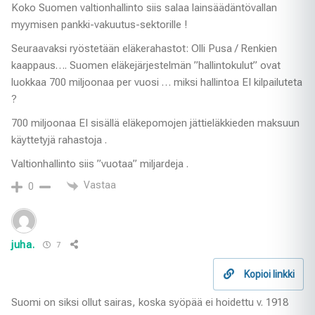
Koko Suomen valtionhallinto siis salaa lainsäädäntövallan
myymisen pankki-vakuutus-sektorille !
Seuraavaksi ryöstetään eläkerahastot: Olli Pusa / Renkien
kaappaus…. Suomen eläkejärjestelmän ”hallintokulut” ovat
luokkaa 700 miljoonaa per vuosi … miksi hallintoa EI kilpailuteta
?
700 miljoonaa EI sisällä eläkepomojen jättieläkkieden maksuun
käyttetyjä rahastoja .
Valtionhallinto siis ”vuotaa” miljardeja .
Vastaa
0
juha.
7
Kopioi linkki
Suomi on siksi ollut sairas, koska syöpää ei hoidettu v. 1918