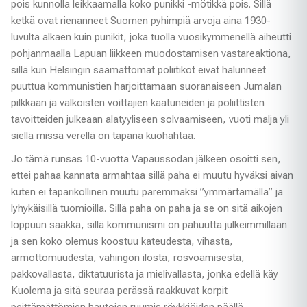
pois kunnolla leikkaamalla koko punikki -mötikkä pois. Sillä
ketkä ovat rienanneet Suomen pyhimpiä arvoja aina 1930-
luvulta alkaen kuin punikit, joka tuolla vuosikymmenellä aiheutti
pohjanmaalla Lapuan liikkeen muodostamisen vastareaktiona,
sillä kun Helsingin saamattomat poliitikot eivät halunneet
puuttua kommunistien harjoittamaan suoranaiseen Jumalan
pilkkaan ja valkoisten voittajien kaatuneiden ja poliittisten
tavoitteiden julkeaan alatyyliseen solvaamiseen, vuoti malja yli
siellä missä verellä on tapana kuohahtaa.
Jo tämä runsas 10-vuotta Vapaussodan jälkeen osoitti sen,
ettei pahaa kannata armahtaa sillä paha ei muutu hyväksi aivan
kuten ei taparikollinen muutu paremmaksi ”ymmärtämällä” ja
lyhykäisillä tuomioilla. Sillä paha on paha ja se on sitä aikojen
loppuun saakka, sillä kommunismi on pahuutta julkeimmillaan
ja sen koko olemus koostuu kateudesta, vihasta,
armottomuudesta, vahingon ilosta, rosvoamisesta,
pakkovallasta, diktatuurista ja mielivallasta, jonka edellä käy
Kuolema ja sitä seuraa perässä raakkuvat korpit
peittämättömien hautojen ruumis röykkiöiden päällä.