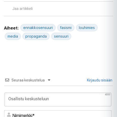
Jaa artikkeli
Aiheet:
ennakkosensuuri
fasismi
louhimies
media
propaganda
sensuuri
Seuraa keskustelua
Kirjaudu sisään
4000
Ni