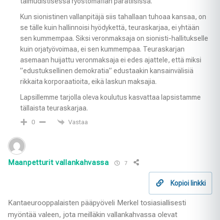
talmudistisessa ryöstömafian paratiisissa.
Kun sionistinen vallanpitäjä siis tahallaan tuhoaa kansaa, on
se tälle kuin hallinnoisi hyödykettä, teuraskarjaa, ei yhtään
sen kummempaa. Siksi veronmaksaja on sionisti-hallitukselle
kuin orjatyövoimaa, ei sen kummempaa. Teuraskarjan
asemaan huijattu veronmaksaja ei edes ajattele, että miksi
”edustuksellinen demokratia” edustaakin kansainvälisiä
rikkaita korporaatioita, eikä laskun maksajia.
Lapsillemme tarjolla oleva koulutus kasvattaa lapsistamme
tällaista teuraskarjaa.
Vastaa
0
Maanpetturit vallankahvassa
7
Kopioi linkki
Kantaeurooppalaisten pääpyöveli Merkel tosiasiallisesti
myöntää valeen, jota meilläkin vallankahvassa olevat