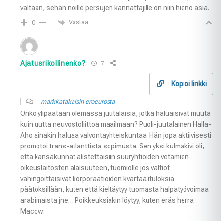
valtaan, sehän noille persujen kannattajille on niin hieno asia.
Vastaa
0
Ajatusrikollinenko?
7
Kopioi linkki
markkatakaisin eroeurosta
Onko ylipäätään olemassa juutalaisia, jotka haluaisivat muuta
kuin uutta neuvostoliittoa maailmaan? Puoli-juutalainen Halla-
Aho ainakin haluaa valvontayhteiskuntaa. Hän jopa aktiivisesti
promotoi trans-atlanttista sopimusta. Sen yksi kulmakivi oli,
että kansakunnat alistettaisiin suuryhtiöiden vetämien
oikeuslaitosten alaisuuteen, tuomiolle jos valtiot
vahingoittaisivat korporaatioiden kvartaalituloksia
päätöksillään, kuten että kieltäytyy tuomasta halpatyövoimaa
arabimaista jne… Poikkeuksiakin löytyy, kuten eräs herra
Macow: