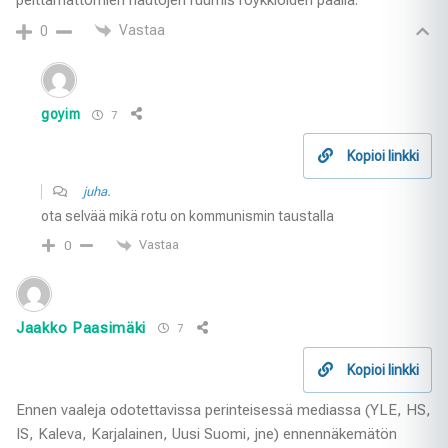
Vastaa
0
goyim
7
Kopioi linkki
juha.
ota selvää mikä rotu on kommunismin taustalla
Vastaa
0
Jaakko Paasimäki
7
Kopioi linkki
Ennen vaaleja odotettavissa perinteisessä mediassa (YLE, HS,
IS, Kaleva, Karjalainen, Uusi Suomi, jne) ennennäkemätön