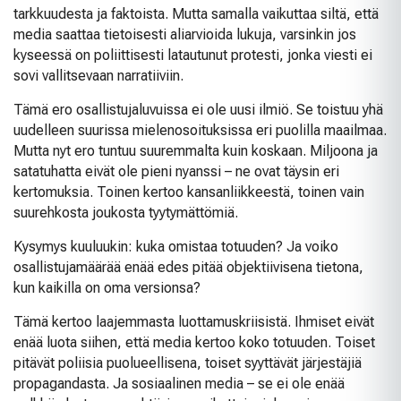
tarkkuudesta ja faktoista. Mutta samalla vaikuttaa siltä, että
media saattaa tietoisesti aliarvioida lukuja, varsinkin jos
kyseessä on poliittisesti latautunut protesti, jonka viesti ei
sovi vallitsevaan narratiiviin.
Tämä ero osallistujaluvuissa ei ole uusi ilmiö. Se toistuu yhä
uudelleen suurissa mielenosoituksissa eri puolilla maailmaa.
Mutta nyt ero tuntuu suuremmalta kuin koskaan. Miljoona ja
satatuhatta eivät ole pieni nyanssi – ne ovat täysin eri
kertomuksia. Toinen kertoo kansanliikkeestä, toinen vain
suurehkosta joukosta tyytymättömiä.
Kysymys kuuluukin: kuka omistaa totuuden? Ja voiko
osallistujamäärää enää edes pitää objektiivisena tietona,
kun kaikilla on oma versionsa?
Tämä kertoo laajemmasta luottamuskriisistä. Ihmiset eivät
enää luota siihen, että media kertoo koko totuuden. Toiset
pitävät poliisia puolueellisena, toiset syyttävät järjestäjiä
propagandasta. Ja sosiaalinen media – se ei ole enää