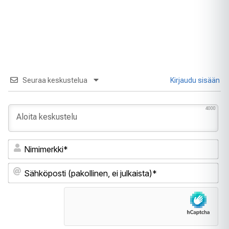
Seuraa keskustelua
Kirjaudu sisään
4000
Ni
Sä
(pa
ei
jul