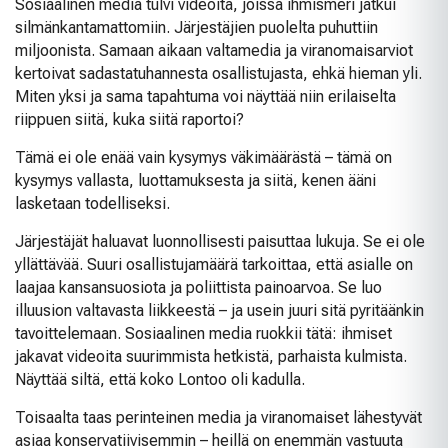
Sosiaalinen media tulvi videoita, joissa ihmismeri jatkui
silmänkantamattomiin. Järjestäjien puolelta puhuttiin
miljoonista. Samaan aikaan valtamedia ja viranomaisarviot
kertoivat sadastatuhannesta osallistujasta, ehkä hieman yli.
Miten yksi ja sama tapahtuma voi näyttää niin erilaiselta
riippuen siitä, kuka siitä raportoi?
Tämä ei ole enää vain kysymys väkimäärästä – tämä on
kysymys vallasta, luottamuksesta ja siitä, kenen ääni
lasketaan todelliseksi.
Järjestäjät haluavat luonnollisesti paisuttaa lukuja. Se ei ole
yllättävää. Suuri osallistujamäärä tarkoittaa, että asialle on
laajaa kansansuosiota ja poliittista painoarvoa. Se luo
illuusion valtavasta liikkeestä – ja usein juuri sitä pyritäänkin
tavoittelemaan. Sosiaalinen media ruokkii tätä: ihmiset
jakavat videoita suurimmista hetkistä, parhaista kulmista.
Näyttää siltä, että koko Lontoo oli kadulla.
Toisaalta taas perinteinen media ja viranomaiset lähestyvät
asiaa konservatiivisemmin – heillä on enemmän vastuuta