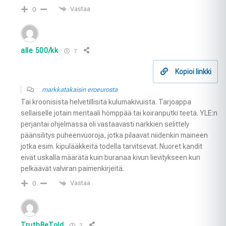
Vastaa
0
alle 500/kk
7
Kopioi linkki
markkatakaisin eroeurosta
Tai kroonisista helvetillisitä kulumakivuista. Tarjoappa
sellaiselle jotain mentaali hömppää tai koiranputki teetä. YLE:n
perjantai ohjelmassa oli vastaavasti narkkien selittely
päänsilitys puheenvuoroja, jotka pilaavat niidenkin maineen
jotka esim. kipulääkkeitä todella tarvitsevat. Nuoret kandit
eivät uskalla määrätä kuin buranaa kivun lievitykseen kun
pelkäävät valviran paimenkirjeitä.
Vastaa
0
TruthBeTold
7