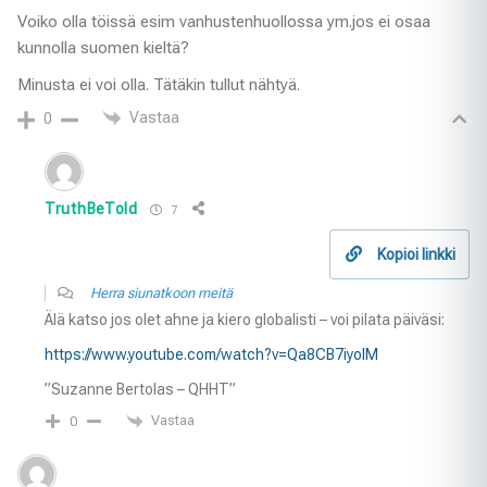
Voiko olla töissä esim vanhustenhuollossa ym.jos ei osaa
kunnolla suomen kieltä?
Minusta ei voi olla. Tätäkin tullut nähtyä.
Vastaa
0
TruthBeTold
7
Kopioi linkki
Herra siunatkoon meitä
Älä katso jos olet ahne ja kiero globalisti – voi pilata päiväsi:
https://www.youtube.com/watch?v=Qa8CB7iyolM
”Suzanne Bertolas – QHHT”
Vastaa
0