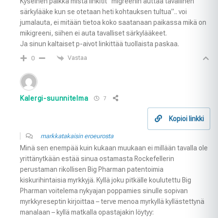
Kyseinen paikka mistä linkitit ”migreenin auttaa tavallinen
särkylääke kun se otetaan heti kohtauksen tultua”.. voi
jumalauta, ei mitään tietoa koko saatanaan paikassa mikä on
mikigreeni, siihen ei auta tavalliset särkylääkeet.
Ja sinun kaltaiset p-aivot linkittää tuollaista paskaa.
Vastaa
0
Kalergi-suunnitelma
7
Kopioi linkki
markkatakaisin eroeurosta
Minä sen enempää kuin kukaan muukaan ei millään tavalla ole
yrittänytkään estää sinua ostamasta Rockefellerin
perustaman rikollisen Big Pharman patentoimia
kiskurihintaisia myrkkyjä. Kyllä joku pitkälle koulutettu Big
Pharman voitelema nykyajan poppamies sinulle sopivan
myrkkyreseptin kirjoittaa – terve menoa myrkyllä kyllästettynä
manalaan – kyllä matkalla opastajakin löytyy: