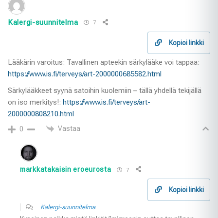
Kalergi-suunnitelma
7
Kopioi linkki
Lääkärin varoitus: Tavallinen apteekin särkylääke voi tappaa:
https://www.is.fi/terveys/art-2000000685582.html
Särkylääkkeet syynä satoihin kuolemiin – tällä yhdellä tekijällä
on iso merkitys!:
https://www.is.fi/terveys/art-
2000000808210.html
Vastaa
0
markkatakaisin eroeurosta
7
Kopioi linkki
Kalergi-suunnitelma