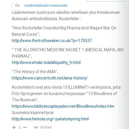
markkatakaisin eroeurosta
Lääketieteen suisti pois oikeilta raiteiltaan yksi ihmiskunnan
illuminati-arkkivihollisista, Rockefeller :
”How Rockefeller Founded Big Pharma And Waged War On
Natural Cures”,
http://www.thetruthseeker.co.uk/?p=173537
” THE ALLOPATHIC MEDICINE RACKET 1 (MEDICAL MAFIA, BIG
PHARMA)”,
http://www.whale.to/a/allopathy_h.html
”The History of the AMA”,
https://www.cancertruth.net/ama-history/
Rockefellerit ovat yksi niistä 13 ILLUMINATI-verilinjoista, joita
Fritz Springmeier on kuvannut kirjassaan ”13 Bloodlines of
The Illuminati”,
https://www.bibliotecapleyades.net/Bloodlines/index.htm
Suomeksi käännettynä:
http://www.heinola.org/~patato/spring.html
Vastaa
0