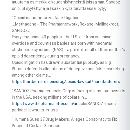
muutama esimerkki oikeudenkäynneistä joissa mm. Sandoz
on ollut syytettynä ja lisääkin kyllä tarvittaessa löytyy:
”Opioid manufacturers face litigation
…Methadone – The Pharmanetwork, Roxane, Mallinckrodt,
SANDOZ…
Every day, some 40 people in the U.S. die from an opioid
overdose and countless babies are born with neonatal
abstinence syndrome (NAS) – a painful result of their mother’s
opioid dependency during pregnancy.
Opioid litigation has drawn substantial publicity, as Big
Pharma defends allegations of deceptive and false marketing
among other claims…”
https://bartbernard.com/drug/opioid-lawsuit/manufacturers
”SANDOZ Pharmaceuticals Corp is facing at least six lawsuits
in the USA, seeking millions of dollars in…”,
https://www.thepharmaletter.com/ar
ticle/SANDOZ-faces-
parlodel-lawsuits-in-usa
”Humana Sues 37 Drug Makers, Alleges Conspiracy to Fix
Prices of Certain Generics