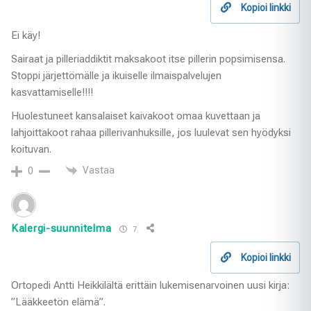
Kopioi linkki
Ei käy!
Sairaat ja pilleriaddiktit maksakoot itse pillerin popsimisensa.
Stoppi järjettömälle ja ikuiselle ilmaispalvelujen
kasvattamiselle!!!!
Huolestuneet kansalaiset kaivakoot omaa kuvettaan ja
lahjoittakoot rahaa pillerivanhuksille, jos luulevat sen hyödyksi
koituvan.
Vastaa
0
Kalergi-suunnitelma
7
Kopioi linkki
Ortopedi Antti Heikkilältä erittäin lukemisenarvoinen uusi kirja:
”Lääkkeetön elämä”.