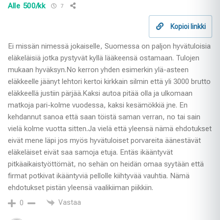
Alle 500/kk
7
Kopioi linkki
Ei missän nimessä jokaiselle, Suomessa on paljon hyvätuloisia
eläkeläisiä jotka pystyvät kyllä lääkeensä ostamaan. Tulojen
mukaan hyväksyn.No kerron yhden esimerkin ylä-asteen
eläkkeelle jäänyt lehtori kertoi kirkkain silmin että yli 3000 brutto
eläkkeellä justiin pärjää.Kaksi autoa pitää olla ja ulkomaan
matkoja pari-kolme vuodessa, kaksi kesämökkiä jne. En
kehdannut sanoa että saan töistä saman verran, no tai sain
vielä kolme vuotta sitten.Ja vielä että yleensä nämä ehdotukset
eivät mene läpi jos myös hyvätuloiset porvareita äänestävät
eläkeläiset eivät saa samoja etuja. Entäs ikääntyvät
pitkäaikaistyöttömät, no sehän on heidän omaa syytään että
firmat potkivat ikääntyviä pellolle kiihtyvää vauhtia. Nämä
ehdotukset pistän yleensä vaalikiiman piikkiin.
Vastaa
0