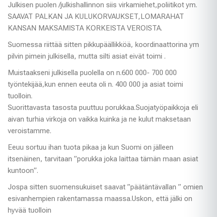
Julkisen puolen /julkishallinnon siis virkamiehet,poliitikot ym.
SAAVAT PALKAN JA KULUKORVAUKSET,LOMARAHAT
KANSAN MAKSAMISTA KORKEISTA VEROISTA.
Suomessa riittää sitten pikkupäällikköä, koordinaattorina ym
pilvin pimein julkisella, mutta silti asiat eivät toimi .
Muistaakseni julkisella puolella on n.600 000- 700 000
työntekijää,kun ennen eeuta oli n. 400 000 ja asiat toimi
tuolloin.
Suorittavasta tasosta puuttuu porukkaa.Suojatyöpaikkoja eli
aivan turhia virkoja on vaikka kuinka ja ne kulut maksetaan
veroistamme.
Eeuu sortuu ihan tuota pikaa ja kun Suomi on jälleen
itsenäinen, tarvitaan ”porukka joka laittaa tämän maan asiat
kuntoon”.
Jospa sitten suomensukuiset saavat ”päätäntävallan ” omien
esivanhempien rakentamassa maassa.Uskon, että jälki on
hyvää tuolloin