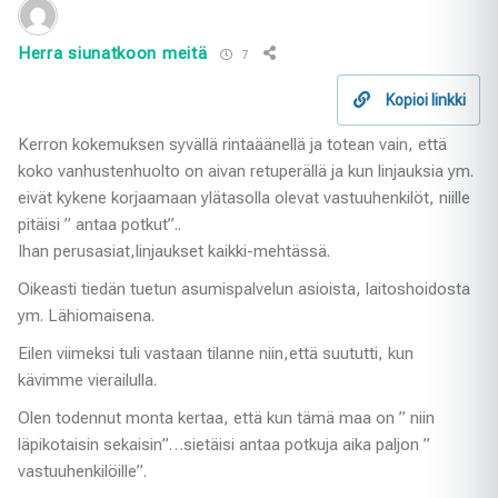
Herra siunatkoon meitä
7
Kopioi linkki
Kerron kokemuksen syvällä rintaäänellä ja totean vain, että
koko vanhustenhuolto on aivan retuperällä ja kun linjauksia ym.
eivät kykene korjaamaan ylätasolla olevat vastuuhenkilöt, niille
pitäisi ” antaa potkut”..
Ihan perusasiat,linjaukset kaikki-mehtässä.
Oikeasti tiedän tuetun asumispalvelun asioista, laitoshoidosta
ym. Lähiomaisena.
Eilen viimeksi tuli vastaan tilanne niin,että suututti, kun
kävimme vierailulla.
Olen todennut monta kertaa, että kun tämä maa on ” niin
läpikotaisin sekaisin”…sietäisi antaa potkuja aika paljon ”
vastuuhenkilöille”.