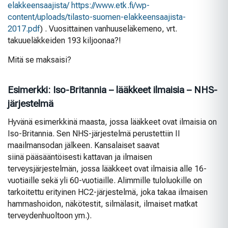
elakkeensaajista/ https://www.etk.fi/wp-
content/uploads/tilasto-suomen-elakkeensaajista-
2017.pdf
) . Vuosittainen vanhuuseläkemeno, vrt.
takuueläkkeiden 193 kiljoonaa?!
Mitä se maksaisi?
Esimerkki: Iso-Britannia – lääkkeet ilmaisia – NHS-
järjestelmä
Hyvänä esimerkkinä maasta, jossa lääkkeet ovat ilmaisia on
Iso-Britannia. Sen NHS-järjestelmä perustettiin II
maailmansodan jälkeen. Kansalaiset saavat
siinä pääsääntöisesti kattavan ja ilmaisen
terveysjärjestelmän, jossa lääkkeet ovat ilmaisia alle 16-
vuotiaille sekä yli 60-vuotiaille. Alimmille tuloluokille on
tarkoitettu erityinen HC2-järjestelmä, joka takaa ilmaisen
hammashoidon, näkötestit, silmälasit, ilmaiset matkat
terveydenhuoltoon ym.).