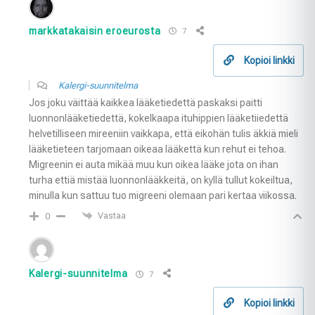
markkatakaisin eroeurosta
7
Kopioi linkki
Kalergi-suunnitelma
Jos joku väittää kaikkea lääketiedettä paskaksi paitti
luonnonlääketiedettä, kokelkaapa ituhippien lääketiiedettä
helvetilliseen mireeniin vaikkapa, että eikohän tulis äkkiä mieli
lääketieteen tarjomaan oikeaa lääkettä kun rehut ei tehoa.
Migreenin ei auta mikää muu kun oikea lääke jota on ihan
turha ettiä mistää luonnonlääkkeitä, on kyllä tullut kokeiltua,
minulla kun sattuu tuo migreeni olemaan pari kertaa viikossa.
Vastaa
0
Kalergi-suunnitelma
7
Kopioi linkki