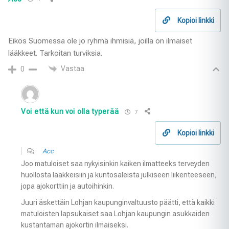
Kopioi linkki
Eikös Suomessa ole jo ryhmä ihmisiä, joilla on ilmaiset
lääkkeet. Tarkoitan turviksia.
Vastaa
0
Voi että kun voi olla typerää
7
Kopioi linkki
Acc
Joo matuloiset saa nykyisinkin kaiken ilmatteeks terveyden
huollosta lääkkeisiin ja kuntosaleista julkiseen liikenteeseen,
jopa ajokorttiin ja autoihinkin.
Juuri äskettäin Lohjan kaupunginvaltuusto päätti, että kaikki
matuloisten lapsukaiset saa Lohjan kaupungin asukkaiden
kustantaman ajokortin ilmaiseksi.