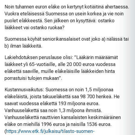
Noin tuhannen euron eläke on kertynyt kotiäitinä ahertaessa.
Vuokra eteläisessä Suomessa on usein korkea ja vie noin
puolet eläkkeestä. Sen jälkeen on kysyttävä: ostanko
lääkkeet vai ostanko ruokaa?
Suomessa köyhät seniorikansalaiset ovat joko a) nälässä tai
b) ilman lääkkeitä.
Lakiehdotuksen peruslause olisi: ”Lääkärin määräämät
lääkkeet yli 65-vuotiaille, alle 20 000 euroa vuodessa
eläkettä saaville, muille eläkeläisille lääkkeiden hinta
porrastuisi tulojen mukaan”.
Kustannusvaikutus: Suomessa on noin 1,5 miljoonaa
eläkeläistä, joista takuueläkettä saa 98 700 henkeä. He
saavat vuodessa eläkettä 193 miljoona euroa.
Vanhuuseläkettä saa noin 1,3 miljoona ihmistä.
Vanhuuseläkettä nauttivien kansalaisten keskimääräinen
eläke on miehillä 1996 euroa ja naisilla 1536 euroa.
(
https://www.etk.fi/julkaisu/tilasto-suomen-