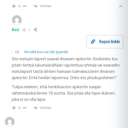
Vastaa
0
Acc
7
Kopioi linkki
Voi että kun voi olla typerää
Siis matujen lapset saavat ilmaisen ajokortin. Koskeeko tuo
jotain tiettyä lukumäärältään rajoitettua ryhmää vai saavatko
matulapset tästä lähtien hamaan tulevaisuuteen ilmaisen
ajokortin. Entä heidän lapsensa. Onko etu ylisukupolvinen?
Tulipa mieleen, että henkilöauton ajokortin saajan
vähimmäisikä lienee 18 vuotta. Siis pitää olla täysi-ikäinen,
joka ei voi olla lapsi.
Vastaa
0