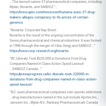
…The lawsuit names 37 pharmaceutical companies, including
Mylan, Novartis, and SANDOZ.”,
https://www.ajmc.com/newsroom/humana-sues-37-drug-
makers-alleges-conspiracy-to-fix-prices-of-certain-
generics
”Novartis: Corporate Rap Sheet
Novartis is the result of the ongoing concentration of the
Swiss pharmaceutical and chemical industries. It was formed
in 1996 through the merger of Ciba-Geigy and SANDOZ…”
https://www.corp-research.org/novartis
”BC Liberals Took $220,000 in Donations From Drug
Companies Named in Class Action Opioid Lawsuit
…SANDOZ Canada…”
https://pressprogress.ca/bc-liberals-took-220000-in-
donations-from-drug-companies-named-in-class-action-
opioid-lawsuit/
”B.C. sues pharmaceutical companies over opioids addictions
…drug manufacturers named in the suit include Apotex Inc.,
Janssen Inc., Mylan N.V., Ranbaxy Pharmaceuticals Canada