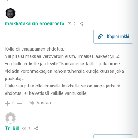
markkatakaisin eroeurosta
7
Kopioi linkki
Kyllä oli vajaapäinen ehdotus.
Vai pitäisi maksaa verovaroin eism, ilmaiset lääkeet yli 65
vuotiaille entisille ja oleville ”kansanedustajille” jotka imee
vieläkin veronmaksajien rahoja tuhansia euroja kuussa joka
paskaläjä.
Eläkeraja pitää olla ilmaisille lääkkeille se on ainoa järkevä
ehdotus, ei helvetissä kaikille vanhuksille.
Vastaa
0
Tri Bill
7