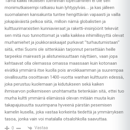
Tämä kaikki rikollisen toiminnan lopettaminen ei ole sen
monimutkaisempi ratkaisu kuin lyhtypylväs… ja kas jälleen
suomalainen kansakunta tuntee hengittävän vapaasti ja vailla
jokapäiväistä pelkoa siitä, milloin nämä globalistien ja
kulttuurimarxistien kunniavieraat ja raketti-insinjöörit tekevät
sen mitä nuo tunnottomat ja vailla kaikkea inhimillisyyttä olevat
murhamiehet ja joukkoraiskaajat purkavat ”turhautumistaan”
siitä, ettei Suomi ole sittenkään tarjonnut persettään heille
tarpeeksi maireasti ja alistuneisuuttaan näyttäen, vaan jopa
kehtaavat olla olemassa omassa maassaan kuin kotonaan
eivätkä ymmärrä itse kuolla pois arvokkaamman ja suurempaa
oivallisuutta osoittavan 1400-vuotta wanhan kulttuurin edessä,
joka perustuu kuolemaan ja kidutukseen sekä kaiken
ihmisarvon polkemiseen unohtamatta tietenkään sitä, ettei tuo
murha kultti ymmärrä elämässä olevan mitään muuta kuin
takapajuisuutta suurimpana hyveenä pärstän pesemisen
kamelin kusella, joka vastaa korkeinta tiedettä ja ymmärryksen
tasoa, jonka vain voi matalalla otsalohkolla saavuttaa.
Vastaa
0