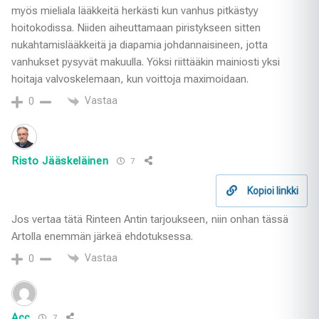
myös mieliala lääkkeitä herkästi kun vanhus pitkästyy
hoitokodissa. Niiden aiheuttamaan piristykseen sitten
nukahtamislääkkeitä ja diapamia johdannaisineen, jotta
vanhukset pysyvät makuulla. Yöksi riittääkin mainiosti yksi
hoitaja valvoskelemaan, kun voittoja maximoidaan.
Vastaa
0
Risto Jääskeläinen
7
Kopioi linkki
Jos vertaa tätä Rinteen Antin tarjoukseen, niin onhan tässä
Artolla enemmän järkeä ehdotuksessa.
Vastaa
0
Acc
7