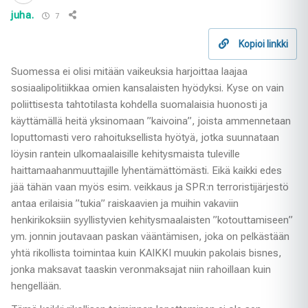
juha.
7
Kopioi linkki
Suomessa ei olisi mitään vaikeuksia harjoittaa laajaa
sosiaalipolitiikkaa omien kansalaisten hyödyksi. Kyse on vain
poliittisesta tahtotilasta kohdella suomalaisia huonosti ja
käyttämällä heitä yksinomaan ”kaivoina”, joista ammennetaan
loputtomasti vero rahoituksellista hyötyä, jotka suunnataan
löysin rantein ulkomaalaisille kehitysmaista tuleville
haittamaahanmuuttajille lyhentämättömästi. Eikä kaikki edes
jää tähän vaan myös esim. veikkaus ja SPR:n terroristijärjestö
antaa erilaisia ”tukia” raiskaavien ja muihin vakaviin
henkirikoksiin syyllistyvien kehitysmaalaisten ”kotouttamiseen”
ym. jonnin joutavaan paskan vääntämisen, joka on pelkästään
yhtä rikollista toimintaa kuin KAIKKI muukin pakolais bisnes,
jonka maksavat taaskin veronmaksajat niin rahoillaan kuin
hengellään.