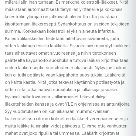
määräillään ihan turhaan. Esimerkkinä kolestroli-lääkkeet. Niitä
määrätään automaattisesti tietyn iän ylittäneille ja kokonais
kolestrolin ylärajaa on jatkuvasti alennettu että päästään
kirjoittamaan lääkeresepti. Sydänkohtaus on useiden tekijöiden
summa. Korkeakaan kolestroli ei yksin aiheuta infarktia.
Kolestrolilääkkeiden tiedetään aihettavan sivuoireita, joita
sitten lääkitään toisilla lääkkeillä. Sivuoireisiin määrätyt lääkkeet
taas aiheuttavat omat sivuoireensa ja niihin tietokoneen
päätteeltä käypähoito suosituksia tutkiva lääkäri kirjoittaa taas
uuden lääkereseptin suositusten mukaisesti. Nykyajan lääkäri
kun ei tutki potilasta vaan käypähoito suosituksia. Lääkäreitä
on kahta kastia. Niitä jotka tekevät käytännön potilastyötä ja
sitten niitä jotka laativat suosituksia ja julkaisuja jossakin
hyväveli hallintovirassa. Jälkimmäiset tekevät diilejä
lääketehtaiden kanssa ja ovat YLE:n ohjelmissa asiantuntijoina.
Syy vuodatukseen on kun aikanaan mummo-vainaan
lääkedosetissa oli mm kolmet eri lääkkeet verenpaineeseen ja
muita lääkkeitä ainakin viidet päivässä. Ei ihme että vanhusten
mahat ovat joko ripulilla tai ummessa. Lääkärit kirjoittavat