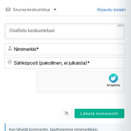
Seuraa keskustelua
Kirjaudu sisään
4000
Ni
Sä
(pa
ei
jul
Kun lähetät kommentin, käsittelemme nimimerkkiäsi,