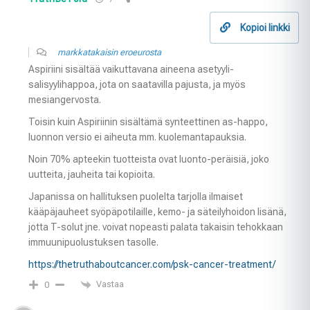
Kopioi linkki
markkatakaisin eroeurosta
Aspiriini sisältää vaikuttavana aineena asetyyli-
salisyylihappoa, jota on saatavilla pajusta, ja myös
mesiangervosta.
Toisin kuin Aspiriinin sisältämä synteettinen as-happo,
luonnon versio ei aiheuta mm. kuolemantapauksia.
Noin 70% apteekin tuotteista ovat luonto-peräisiä, joko
uutteita, jauheita tai kopioita.
Japanissa on hallituksen puolelta tarjolla ilmaiset
kääpäjauheet syöpäpotilaille, kemo- ja säteilyhoidon lisänä,
jotta T-solut jne. voivat nopeasti palata takaisin tehokkaan
immuunipuolustuksen tasolle.
https://thetruthaboutcancer.com/psk-cancer-treatment/
Vastaa
0