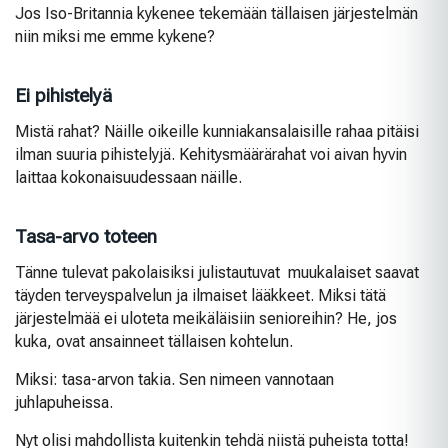
Jos Iso-Britannia kykenee tekemään tällaisen järjestelmän
niin miksi me emme kykene?
Ei pihistelyä
Mistä rahat? Näille oikeille kunniakansalaisille rahaa pitäisi
ilman suuria pihistelyjä. Kehitysmäärärahat voi aivan hyvin
laittaa kokonaisuudessaan näille.
Tasa-arvo toteen
Tänne tulevat pakolaisiksi julistautuvat muukalaiset saavat
täyden terveyspalvelun ja ilmaiset lääkkeet. Miksi tätä
järjestelmää ei uloteta meikäläisiin senioreihin? He, jos
kuka, ovat ansainneet tällaisen kohtelun.
Miksi: tasa-arvon takia. Sen nimeen vannotaan
juhlapuheissa.
Nyt olisi mahdollista kuitenkin tehdä niistä puheista totta!