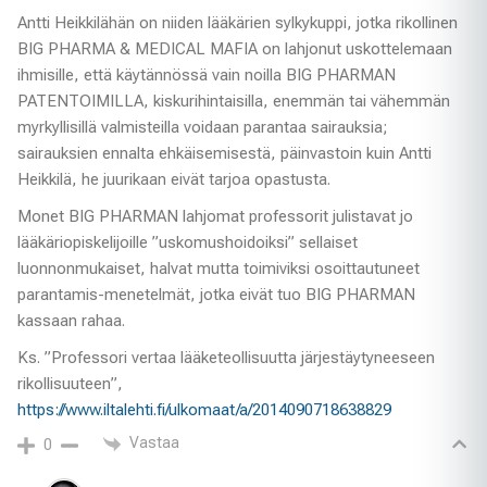
Antti Heikkilähän on niiden lääkärien sylkykuppi, jotka rikollinen
BIG PHARMA & MEDICAL MAFIA on lahjonut uskottelemaan
ihmisille, että käytännössä vain noilla BIG PHARMAN
PATENTOIMILLA, kiskurihintaisilla, enemmän tai vähemmän
myrkyllisillä valmisteilla voidaan parantaa sairauksia;
sairauksien ennalta ehkäisemisestä, päinvastoin kuin Antti
Heikkilä, he juurikaan eivät tarjoa opastusta.
Monet BIG PHARMAN lahjomat professorit julistavat jo
lääkäriopiskelijoille ”uskomushoidoiksi” sellaiset
luonnonmukaiset, halvat mutta toimiviksi osoittautuneet
parantamis-menetelmät, jotka eivät tuo BIG PHARMAN
kassaan rahaa.
Ks. ”Professori vertaa lääketeollisuutta järjestäytyneeseen
rikollisuuteen”,
https://www.iltalehti.fi/ulkomaat/a/2014090718638829
Vastaa
0