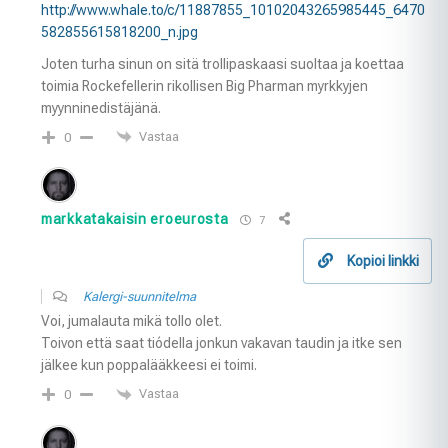
http://www.whale.to/c/11887855_10102043265985445_6470
582855615818200_n.jpg
Joten turha sinun on sitä trollipaskaasi suoltaa ja koettaa
toimia Rockefellerin rikollisen Big Pharman myrkkyjen
myynninedistäjänä.
Vastaa
0
markkatakaisin eroeurosta
7
Kopioi linkki
Kalergi-suunnitelma
Voi, jumalauta mikä tollo olet.
Toivon että saat tiódella jonkun vakavan taudin ja itke sen
jälkee kun poppalääkkeesi ei toimi.
Vastaa
0