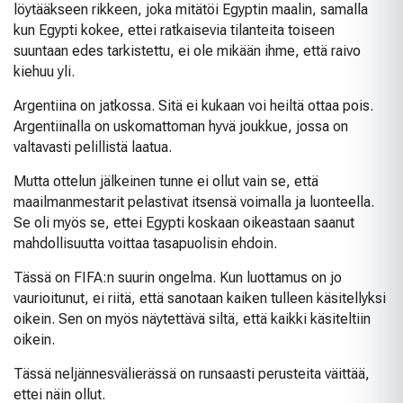
löytääkseen rikkeen, joka mitätöi Egyptin maalin, samalla
kun Egypti kokee, ettei ratkaisevia tilanteita toiseen
suuntaan edes tarkistettu, ei ole mikään ihme, että raivo
kiehuu yli.
Argentiina on jatkossa. Sitä ei kukaan voi heiltä ottaa pois.
Argentiinalla on uskomattoman hyvä joukkue, jossa on
valtavasti pelillistä laatua.
Mutta ottelun jälkeinen tunne ei ollut vain se, että
maailmanmestarit pelastivat itsensä voimalla ja luonteella.
Se oli myös se, ettei Egypti koskaan oikeastaan saanut
mahdollisuutta voittaa tasapuolisin ehdoin.
Tässä on FIFA:n suurin ongelma. Kun luottamus on jo
vaurioitunut, ei riitä, että sanotaan kaiken tulleen käsitellyksi
oikein. Sen on myös näytettävä siltä, että kaikki käsiteltiin
oikein.
Tässä neljännesvälierässä on runsaasti perusteita väittää,
ettei näin ollut.