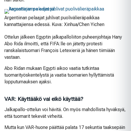
Argentiinan pelaajat juhlivat puolivälieräpaikkaa
kannattajiensa edessä. Kuva: Xinhua/Chen Yichen
Ottelun jälkeen Egyptin jalkapalloliiton puheenjohtaja Hany
Abo Rida ilmoitti, että FIFA:lle on jätetty protesti
ranskalaistuomari François Letexieriä ja hänen tiimiään
vastaan.
Abo Ridan mukaan Egypti aikoo vaatia tutkintaa
tuomarityöskentelystä ja vaatia tuomarien hyllyttämistä
lopputurnauksen ajaksi.
VAR: Käyttääkö vai eikö käyttää?
Jalkapallo-ottelun voi hävitä. On myös mahdollista hyväksyä,
että tuomarit tekevät virheitä.
Mutta kun VAR-huone päättää palata 17 sekuntia taaksepäin