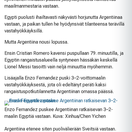
maailmanmestaria vastaan.
Egypti puolusti ihailtavasti näkyvästi horjunutta Argentiinaa
vastaan, ja paikan tullen he hyödynsivät tilanteensa terävillä
vastahyökkäyksillä.
Mutta Argentiina nousi lopussa.
Ensin Cristian Romero kavensi puspullaan 79. minuutilla, ja
Egyptin rangaistusalueella syntyneen hässäkän keskellä
Lionel Messi tasoitti vain neljä minuuttia myöhemmin.
Lisäajalla Enzo Fernandez puski 3–2-voittomaalin
vastahyökkäyksestä, jota oli edeltänyt peräti kaksi
rangaistuspotkutilannetta Argentiinan omassa päässä.
Enzo Fernandez puskee Argentiinan ratkaisevan 3–2-
maalin Egyptiä vastaan. Kuva: Xinhua/Chen Yichen
Argentiina etenee siten puolivälierään Sveitsiä vastaan.