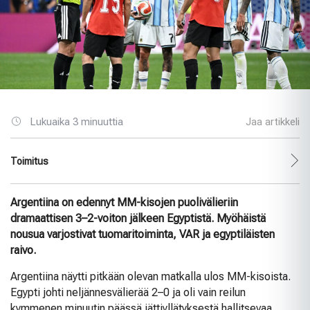
Lukuaika 3 minuuttia
Jaa artikkeli
Toimitus
Argentiina on edennyt MM-kisojen puolivälieriin
dramaattisen 3–2-voiton jälkeen Egyptistä. Myöhäistä
nousua varjostivat tuomaritoiminta, VAR ja egyptiläisten
raivo.
Argentiina näytti pitkään olevan matkalla ulos MM-kisoista.
Egypti johti neljännesvälierää 2–0 ja oli vain reilun
kymmenen minuutin päässä jättiyllätyksestä hallitsevaa