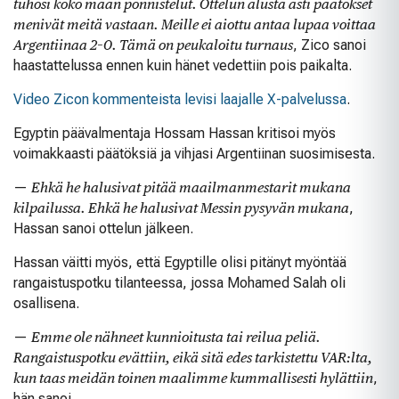
tuhosi koko maan ponnistelut. Ottelun alusta asti päätökset
menivät meitä vastaan. Meille ei aiottu antaa lupaa voittaa
Argentiinaa 2–0. Tämä on peukaloitu turnaus
, Zico sanoi
haastattelussa ennen kuin hänet vedettiin pois paikalta.
Video Zicon kommenteista levisi laajalle X-palvelussa
.
Egyptin päävalmentaja Hossam Hassan kritisoi myös
voimakkaasti päätöksiä ja vihjasi Argentiinan suosimisesta.
—
Ehkä he halusivat pitää maailmanmestarit mukana
kilpailussa. Ehkä he halusivat Messin pysyvän mukana
,
Hassan sanoi ottelun jälkeen.
Hassan väitti myös, että Egyptille olisi pitänyt myöntää
rangaistuspotku tilanteessa, jossa Mohamed Salah oli
osallisena.
—
Emme ole nähneet kunnioitusta tai reilua peliä.
Rangaistuspotku evättiin, eikä sitä edes tarkistettu VAR:lta,
kun taas meidän toinen maalimme kummallisesti hylättiin
,
hän sanoi.