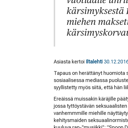
kärsimyksestä 
miehen maksett
kärsimyskorva
Asiasta kertoi
Iltalehti
30.12.201
Tapaus on herättänyt huomiota se
sosiaalisessa mediassa puolusteltu
syyllistetty myös siitä, että hän 
Ereäissä muissakin käräjille pää
jossa tyttöystävän seksuaaliste
vanhemmmille miehille näyttäyty
kehitysmaiden seksuaalinormistoj
kuuluva rap-"musiikki": ”Snoop D