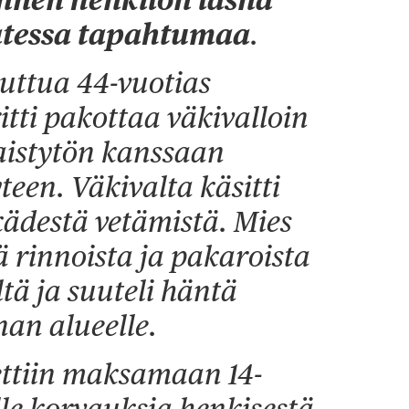
vatessa tapahtumaa
.
luttua 44-vuotias
ritti pakottaa väkivalloin
istytön kanssaan
een. Väkivalta käsitti
kädestä vetämistä. Mies
öä rinnoista ja pakaroista
tä ja suuteli häntä
nan alueelle.
ettiin maksamaan 14-
lle korvauksia henkisestä