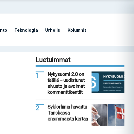
nto
Teknologia
Urheilu
Kolumnit
Luetuimmat
Nykysuomi 2.0 on
täällä – uudistunut
sivusto ja avoimet
kommenttikentät
Syklorfiinia havaittu
Tanskassa
ensimmäistä kertaa