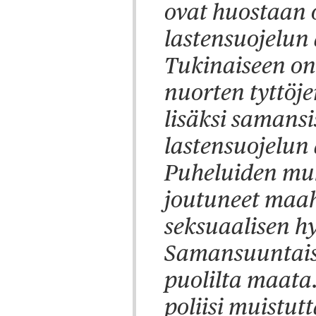
ovat huostaan o
lastensuojelun 
Tukinaiseen on 
nuorten tyttöj
lisäksi samansi
lastensuojelun 
Puheluiden muk
joutuneet maa
seksuaalisen h
Samansuuntaista
puolilta maata
poliisi muistut