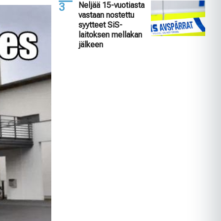
Neljää 15-vuotiasta
vastaan nostettu
syytteet SiS-
laitoksen mellakan
jälkeen