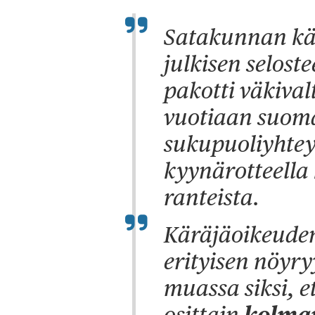
Satakunnan kä
julkisen selos
pakotti väkival
vuotiaan suom
sukupuoliyhteyt
kyynärotteella 
ranteista.
Käräjäoikeuden
erityisen nöyr
muassa siksi, e
osittain
kolman