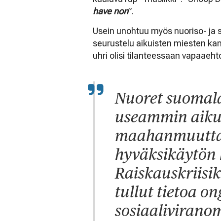
have non
”.
Usein unohtuu myös nuoriso- ja so
seurustelu aikuisten miesten kanss
uhri olisi tilanteessaan vapaaehto
Nuoret suomala
useammin aiku
maahanmuuttaj
hyväksikäytön 
Raiskauskriisi
tullut tietoa 
sosiaaliviranoma