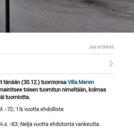
Jaa artikkeli
t tänään (30.12.) tuomionsa
Villa Meren
ainitsee toisen tuomitun nimeltään, kolmas
äi tuomiotta.
 -72; 1½ vuotta ehdollista
A
.s. -83; Neljä vuotta ehdotonta vankeutta.