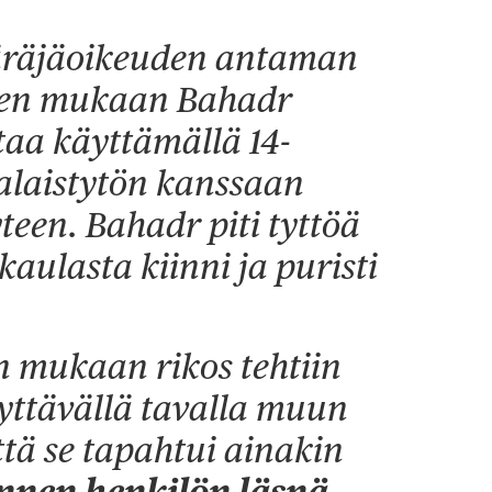
räjäoikeuden antaman
teen mukaan Bahadr
taa käyttämällä 14-
alaistytön kanssaan
een. Bahadr piti tyttöä
kaulasta kiinni ja puristi
 mukaan rikos tehtiin
yyttävällä tavalla muun
ttä se tapahtui ainakin
nen henkilön läsnä