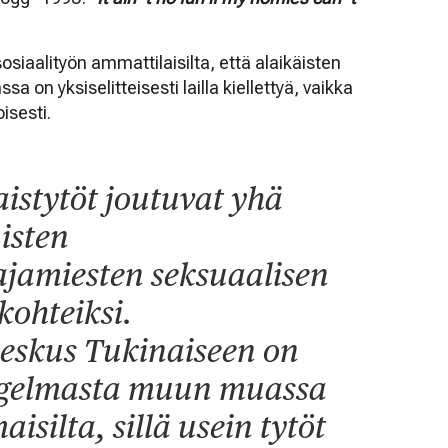
siaalityön ammattilaisilta, että alaikäisten
a on yksiselitteisesti lailla kiellettyä, vaikka
isesti.
istytöt joutuvat yhä
isten
amiesten seksuaalisen
kohteiksi.
keskus Tukinaiseen on
ongelmasta muun muassa
isilta, sillä usein tytöt