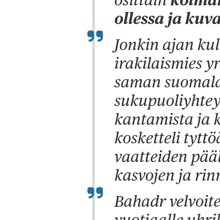
ollessa ja ku
Jonkin ajan ku
irakilaismies y
saman suomala
sukupuoliyhteyt
kantamista ja 
kosketteli tytt
vaatteiden pääl
kasvojen ja rin
Bahadr velvoit
vuotiaalle uhri