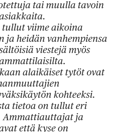
tettuja tai muulla tavoin
asiakkaita.
tullut viime aikoina
en ja heidän vanhempiensa
sältöisiä viestejä myös
ammattilaisilta.
aan alaikäiset tytöt ovat
hanmuuttajien
yväksikäytön kohteeksi.
 tietoa on tullut eri
. Ammattiauttajat ja
tavat että kyse on