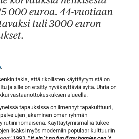
15 000 euroa. 44-vuotiaan
avaksi tuli 3000 euron
ukset.
6
.
nkin takia, että rikollisten käyttäytymistä on
 ja sille on etsitty hyväksyttäviä syitä. Uhria on
liikkui vastaanottokeskuksen alueella.
tyneissä tapauksissa on ilmennyt tapakulttuuri,
n palvelujen jakaminen oman ryhmän
y rutiininomaisena. Käyttäytymismallia tukee
en lisäksi myös moderniin populaarikulttuuriin
ogg” 1993: ”
It ain´t no fun if my homies can´t