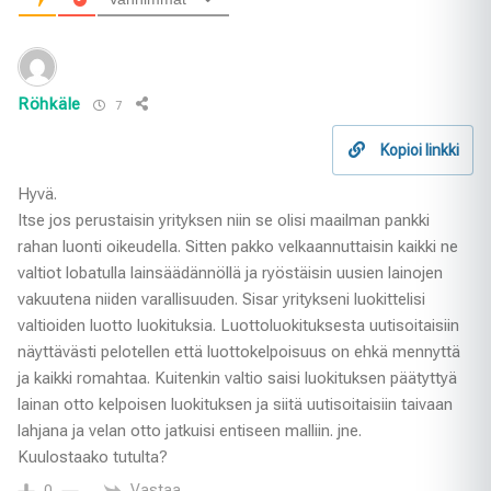
Röhkäle
7
Kopioi linkki
Hyvä.
Itse jos perustaisin yrityksen niin se olisi maailman pankki
rahan luonti oikeudella. Sitten pakko velkaannuttaisin kaikki ne
valtiot lobatulla lainsäädännöllä ja ryöstäisin uusien lainojen
vakuutena niiden varallisuuden. Sisar yritykseni luokittelisi
valtioiden luotto luokituksia. Luottoluokituksesta uutisoitaisiin
näyttävästi pelotellen että luottokelpoisuus on ehkä mennyttä
ja kaikki romahtaa. Kuitenkin valtio saisi luokituksen päätyttyä
lainan otto kelpoisen luokituksen ja siitä uutisoitaisiin taivaan
lahjana ja velan otto jatkuisi entiseen malliin. jne.
Kuulostaako tutulta?
Vastaa