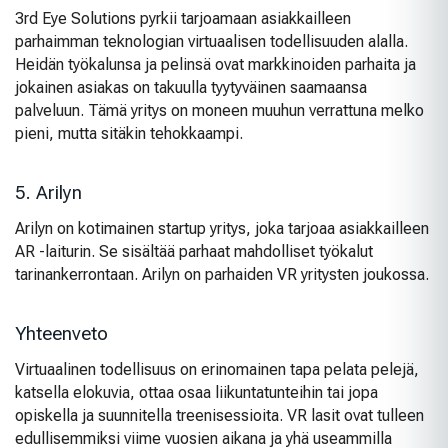
3rd Eye Solutions pyrkii tarjoamaan asiakkailleen
parhaimman teknologian virtuaalisen todellisuuden alalla.
Heidän työkalunsa ja pelinsä ovat markkinoiden parhaita ja
jokainen asiakas on takuulla tyytyväinen saamaansa
palveluun. Tämä yritys on moneen muuhun verrattuna melko
pieni, mutta sitäkin tehokkaampi.
5. Arilyn
Arilyn on kotimainen startup yritys, joka tarjoaa asiakkailleen
AR -laiturin. Se sisältää parhaat mahdolliset työkalut
tarinankerrontaan. Arilyn on parhaiden VR yritysten joukossa.
Yhteenveto
Virtuaalinen todellisuus on erinomainen tapa pelata pelejä,
katsella elokuvia, ottaa osaa liikuntatunteihin tai jopa
opiskella ja suunnitella treenisessioita. VR lasit ovat tulleen
edullisemmiksi viime vuosien aikana ja yhä useammilla