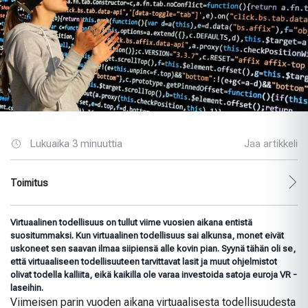
Lukuaika 3 minuuttia
Jaa artikkeli
Toimitus
Virtuaalinen todellisuus on tullut viime vuosien aikana entistä
suositummaksi. Kun virtuaalinen todellisuus sai alkunsa, monet eivät
uskoneet sen saavan ilmaa siipiensä alle kovin pian. Syynä tähän oli se,
että virtuaaliseen todellisuuteen tarvittavat lasit ja muut ohjelmistot
olivat todella kalliita, eikä kaikilla ole varaa investoida satoja euroja VR -
laseihin.
Viimeisen parin vuoden aikana virtuaalisesta todellisuudesta