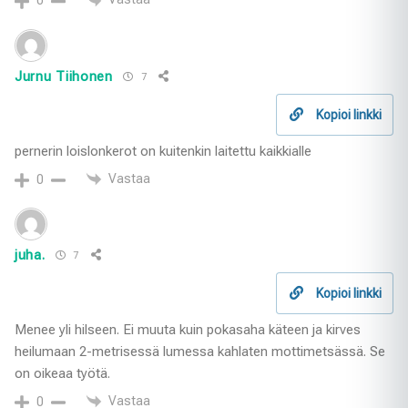
0
Jurnu Tiihonen
7
Kopioi linkki
pernerin loislonkerot on kuitenkin laitettu kaikkialle
Vastaa
0
juha.
7
Kopioi linkki
Menee yli hilseen. Ei muuta kuin pokasaha käteen ja kirves
heilumaan 2-metrisessä lumessa kahlaten mottimetsässä. Se
on oikeaa työtä.
Vastaa
0