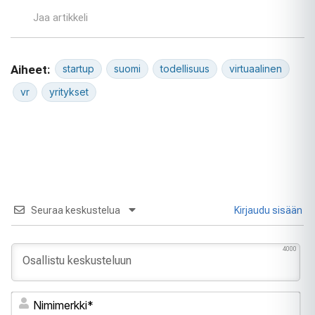
Jaa artikkeli
Aiheet:
startup
suomi
todellisuus
virtuaalinen
vr
yritykset
Seuraa keskustelua
Kirjaudu sisään
4000
Ni