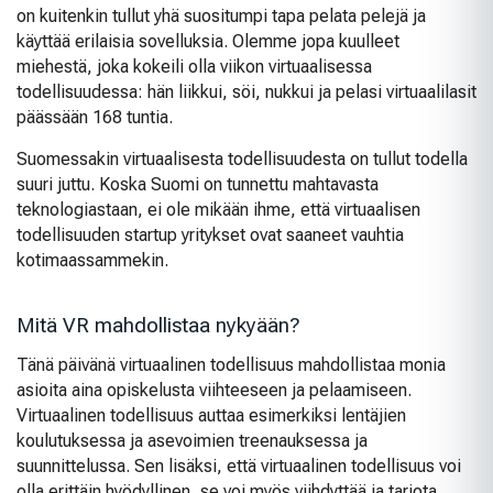
on kuitenkin tullut yhä suositumpi tapa pelata pelejä ja
käyttää erilaisia sovelluksia. Olemme jopa kuulleet
miehestä, joka kokeili olla viikon virtuaalisessa
todellisuudessa: hän liikkui, söi, nukkui ja pelasi virtuaalilasit
päässään 168 tuntia.
Suomessakin virtuaalisesta todellisuudesta on tullut todella
suuri juttu. Koska Suomi on tunnettu mahtavasta
teknologiastaan, ei ole mikään ihme, että virtuaalisen
todellisuuden startup yritykset ovat saaneet vauhtia
kotimaassammekin.
Mitä VR mahdollistaa nykyään?
Tänä päivänä virtuaalinen todellisuus mahdollistaa monia
asioita aina opiskelusta viihteeseen ja pelaamiseen.
Virtuaalinen todellisuus auttaa esimerkiksi lentäjien
koulutuksessa ja asevoimien treenauksessa ja
suunnittelussa. Sen lisäksi, että virtuaalinen todellisuus voi
olla erittäin hyödyllinen, se voi myös viihdyttää ja tarjota