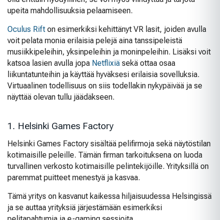
upeita mahdollisuuksia pelaamiseen.
Oculus Rift
on esimerkiksi kehittänyt VR lasit, joiden avulla
voit pelata monia erilaisia pelejä aina tanssipeleistä
musiikkipeleihin, yksinpeleihin ja moninpeleihin. Lisäksi voit
katsoa lasien avulla jopa
Netflixiä
sekä ottaa osaa
liikuntatunteihin ja käyttää hyväksesi erilaisia sovelluksia.
Virtuaalinen todellisuus on siis todellakin nykypäivää ja se
näyttää olevan tullu jäädäkseen.
1. Helsinki Games Factory
Helsinki Games Factory sisältää pelifirmoja sekä näytöstilan
kotimaisille peleille. Tämän firman tarkoituksena on luoda
turvallinen verkosto kotimaisille pelintekijöille. Yrityksillä on
paremmat puitteet menestyä ja kasvaa.
Tämä yritys on kasvanut kaikessa hiljaisuudessa Helsingissä
ja se auttaa yrityksiä järjestämään esimerkiksi
pelitapahtumia ja e-gaming sessioita.