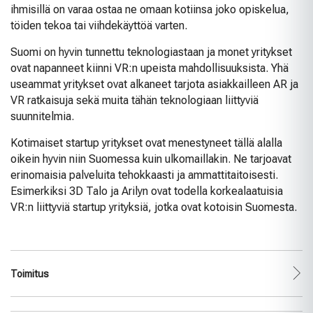
ihmisillä on varaa ostaa ne omaan kotiinsa joko opiskelua,
töiden tekoa tai viihdekäyttöä varten.
Suomi on hyvin tunnettu teknologiastaan ja monet yritykset
ovat napanneet kiinni VR:n upeista mahdollisuuksista. Yhä
useammat yritykset ovat alkaneet tarjota asiakkailleen AR ja
VR ratkaisuja sekä muita tähän teknologiaan liittyviä
suunnitelmia.
Kotimaiset startup yritykset ovat menestyneet tällä alalla
oikein hyvin niin Suomessa kuin ulkomaillakin. Ne tarjoavat
erinomaisia palveluita tehokkaasti ja ammattitaitoisesti.
Esimerkiksi 3D Talo ja Arilyn ovat todella korkealaatuisia
VR:n liittyviä startup yrityksiä, jotka ovat kotoisin Suomesta.
Toimitus