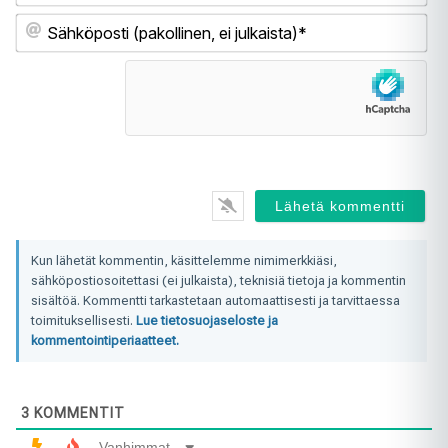
Sä
(pa
ei
jul
Kun lähetät kommentin, käsittelemme nimimerkkiäsi,
sähköpostiosoitettasi (ei julkaista), teknisiä tietoja ja kommentin
sisältöä. Kommentti tarkastetaan automaattisesti ja tarvittaessa
toimituksellisesti.
Lue tietosuojaseloste ja
kommentointiperiaatteet.
3
KOMMENTIT
Vanhimmat