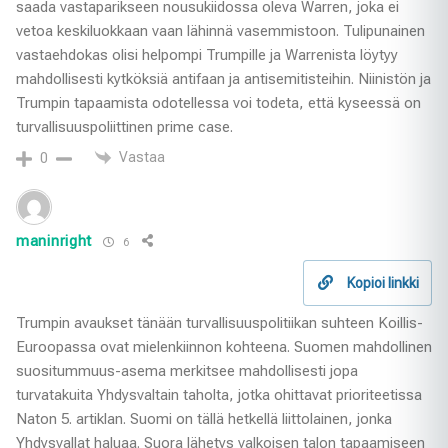
saada vastaparikseen nousukiidossa oleva Warren, joka ei
vetoa keskiluokkaan vaan lähinnä vasemmistoon. Tulipunainen
vastaehdokas olisi helpompi Trumpille ja Warrenista löytyy
mahdollisesti kytköksiä antifaan ja antisemitisteihin. Niinistön ja
Trumpin tapaamista odotellessa voi todeta, että kyseessä on
turvallisuuspoliittinen prime case.
Vastaa
0
maninright
6
Kopioi linkki
Trumpin avaukset tänään turvallisuuspolitiikan suhteen Koillis-
Euroopassa ovat mielenkiinnon kohteena. Suomen mahdollinen
suositummuus-asema merkitsee mahdollisesti jopa
turvatakuita Yhdysvaltain taholta, jotka ohittavat prioriteetissa
Naton 5. artiklan. Suomi on tällä hetkellä liittolainen, jonka
Yhdysvallat haluaa. Suora lähetys valkoisen talon tapaamiseen