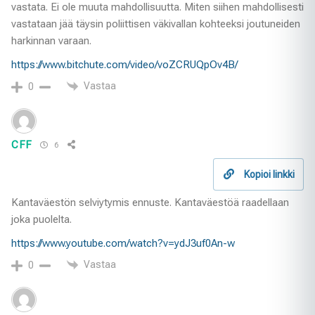
vastata. Ei ole muuta mahdollisuutta. Miten siihen mahdollisesti
vastataan jää täysin poliittisen väkivallan kohteeksi joutuneiden
harkinnan varaan.
https://www.bitchute.com/video/voZCRUQpOv4B/
Vastaa
0
CFF
6
Kopioi linkki
Kantaväestön selviytymis ennuste. Kantaväestöä raadellaan
joka puolelta.
https://www.youtube.com/watch?v=ydJ3uf0An-w
Vastaa
0