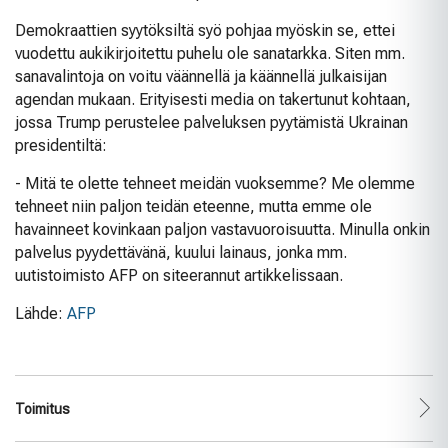
Demokraattien syytöksiltä syö pohjaa myöskin se, ettei
vuodettu aukikirjoitettu puhelu ole sanatarkka. Siten mm.
sanavalintoja on voitu väännellä ja käännellä julkaisijan
agendan mukaan. Erityisesti media on takertunut kohtaan,
jossa Trump perustelee palveluksen pyytämistä Ukrainan
presidentiltä:
- Mitä te olette tehneet meidän vuoksemme? Me olemme
tehneet niin paljon teidän eteenne, mutta emme ole
havainneet kovinkaan paljon vastavuoroisuutta. Minulla onkin
palvelus pyydettävänä, kuului lainaus, jonka mm.
uutistoimisto AFP on siteerannut artikkelissaan.
Lähde:
AFP
Toimitus