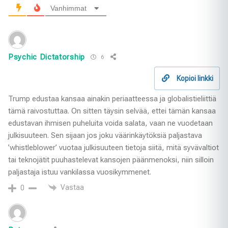
Vanhimmat
Psychic Dictatorship
6
Kopioi linkki
Trump edustaa kansaa ainakin periaatteessa ja globalistieliittiä
tämä raivostuttaa. On sitten täysin selvää, ettei tämän kansaa
edustavan ihmisen puheluita voida salata, vaan ne vuodetaan
julkisuuteen. Sen sijaan jos joku väärinkäytöksiä paljastava
’whistleblower’ vuotaa julkisuuteen tietoja siitä, mitä syvävaltiot
tai teknojätit puuhastelevat kansojen päänmenoksi, niin silloin
paljastaja istuu vankilassa vuosikymmenet.
Vastaa
0