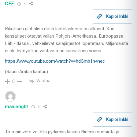
CFF
6
Kopioi linkki
Rikollisen globalisti eliitin lähtölaskenta on alkanut. Kun
kansalliset ottavat vallan Pohjois-Amerikassa, Euroopassa,
Lähi-Idässä…vehkeilevät salajärjestöt lopetetaan. Miljardeista
ei ole hyötyä kun vastassa on kansallinen voima.
https://www.youtube.com/watch?v=hdGmb1h4nec
(Saudi-Arabia kaatuu)
Vastaa
0
maninright
6
Kopioi linkki
Trumpin veto voi olla pyrkimys laskea Bidenin suosiota ja