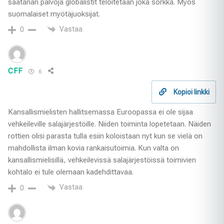
saatanan palvoja globalistit teloitetaan joka sorkka. Myös
suomalaiset myötäjuoksijat.
Vastaa
0
CFF
6
Kopioi linkki
Kansallismielisten hallitsemassa Euroopassa ei ole sijaa
vehkeileville salajärjestöille. Niiden toiminta lopetetaan. Näiden
rottien olisi parasta tulla esiin koloistaan nyt kun se vielä on
mahdollista ilman kovia rankaisutoimia. Kun valta on
kansallismielisillä, vehkeilevissä salajärjestöissä toimivien
kohtalo ei tule olemaan kadehdittavaa.
Vastaa
0