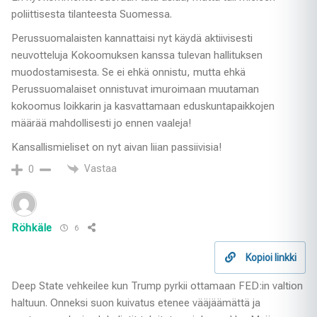
poliittisesta tilanteesta Suomessa.
Perussuomalaisten kannattaisi nyt käydä aktiivisesti
neuvotteluja Kokoomuksen kanssa tulevan hallituksen
muodostamisesta. Se ei ehkä onnistu, mutta ehkä
Perussuomalaiset onnistuvat imuroimaan muutaman
kokoomus loikkarin ja kasvattamaan eduskuntapaikkojen
määrää mahdollisesti jo ennen vaaleja!
Kansallismieliset on nyt aivan liian passiivisia!
Vastaa
0
Röhkäle
6
Kopioi linkki
Deep State vehkeilee kun Trump pyrkii ottamaan FED:in valtion
haltuun. Onneksi suon kuivatus etenee vääjäämättä ja