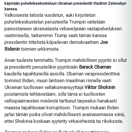
käymään puhelinkeskusteluun Ukrainan presidentti Vladimir Zelenskyn
kanssa.
Valkoisesta talosta vuodetun, auki kirjoitetun
puhelinkeskustelun perusteella Trumpin väitetään
painostaneen ukrainalaista virkaveljeään vastapalveluksen
vaatimisella, tarkemmin Trump vaati tämän kanssa
presidentin tittelistä kilpailevan demokraattien
Joe
Bidenin
toimien urkkimista.
Aivan tuulesta temmattu Trumpin mahdollinen pyyntö ei ollut
ja presidentti perustelikin pyyntöään
Barack Obaman
kaudella tapahtuneilla asioilla. Obaman varapresidenttinä
toiminut Biden, muun läntisen maailman rinnalla vaati
Ukrainan tuolloisen valtakunnansyyttäjä
Viktor Shokinin
poistamista tehtävistääm, sillä tämä ei tuolloisten
valtiopäämiesten mielestä tarttunut tarpeeksi hanakasti
maassa tapahtuvaan korruptioon. Trumpin mukaan Biden
ja/tai tämän poika olivat mahdollisesti avainasemassa siinä,
ettei Shokinia koskaan syytetty virkavirheistä tai rikoksista.