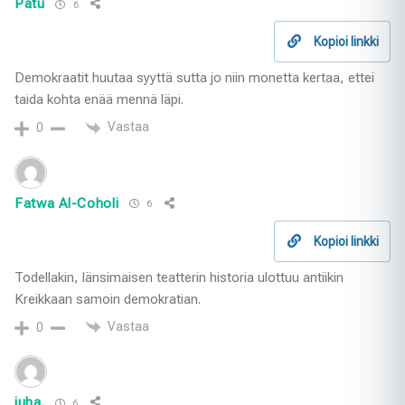
Patu
6
Kopioi linkki
Demokraatit huutaa syyttä sutta jo niin monetta kertaa, ettei
taida kohta enää mennä läpi.
Vastaa
0
Fatwa Al-Coholi
6
Kopioi linkki
Todellakin, länsimaisen teatterin historia ulottuu antiikin
Kreikkaan samoin demokratian.
Vastaa
0
juha.
6