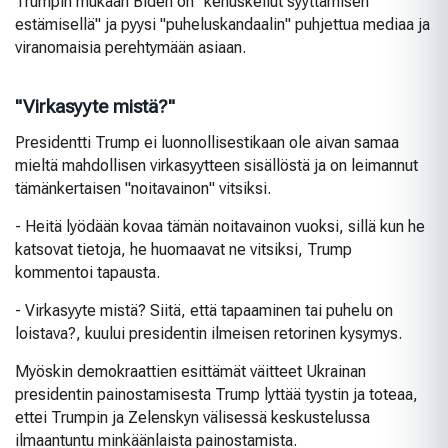
Trumpin mukaan Biden on "kehuskellut syyttämisen
estämisellä" ja pyysi "puheluskandaalin" puhjettua mediaa ja
viranomaisia perehtymään asiaan.
"Virkasyyte mistä?"
Presidentti Trump ei luonnollisestikaan ole aivan samaa
mieltä mahdollisen virkasyytteen sisällöstä ja on leimannut
tämänkertaisen "noitavainon" vitsiksi.
- Heitä lyödään kovaa tämän noitavainon vuoksi, sillä kun he
katsovat tietoja, he huomaavat ne vitsiksi, Trump
kommentoi tapausta.
- Virkasyyte mistä? Siitä, että tapaaminen tai puhelu on
loistava?, kuului presidentin ilmeisen retorinen kysymys.
Myöskin demokraattien esittämät väitteet Ukrainan
presidentin painostamisesta Trump lyttää tyystin ja toteaa,
ettei Trumpin ja Zelenskyn välisessä keskustelussa
ilmaantuntu minkäänlaista painostamista.