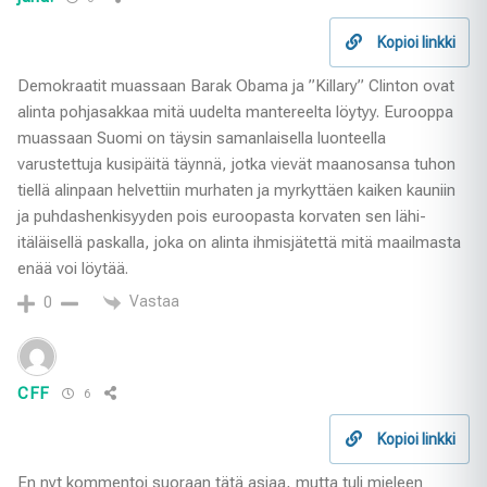
Kopioi linkki
Demokraatit muassaan Barak Obama ja ”Killary” Clinton ovat
alinta pohjasakkaa mitä uudelta mantereelta löytyy. Eurooppa
muassaan Suomi on täysin samanlaisella luonteella
varustettuja kusipäitä täynnä, jotka vievät maanosansa tuhon
tiellä alinpaan helvettiin murhaten ja myrkyttäen kaiken kauniin
ja puhdashenkisyyden pois euroopasta korvaten sen lähi-
itäläisellä paskalla, joka on alinta ihmisjätettä mitä maailmasta
enää voi löytää.
Vastaa
0
CFF
6
Kopioi linkki
En nyt kommentoi suoraan tätä asiaa, mutta tuli mieleen