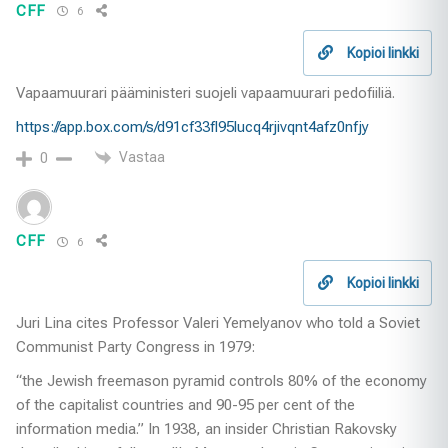
CFF
6
Kopioi linkki
Vapaamuurari pääministeri suojeli vapaamuurari pedofiiliä.
https://app.box.com/s/d91cf33fl95lucq4rjivqnt4afz0nfjy
Vastaa
0
CFF
6
Kopioi linkki
Juri Lina cites Professor Valeri Yemelyanov who told a Soviet
Communist Party Congress in 1979:
“the Jewish freemason pyramid controls 80% of the economy
of the capitalist countries and 90-95 per cent of the
information media.” In 1938, an insider Christian Rakovsky