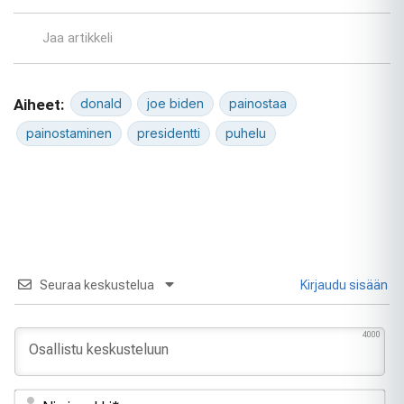
Jaa artikkeli
Aiheet:
donald
joe biden
painostaa
painostaminen
presidentti
puhelu
Seuraa keskustelua
Kirjaudu sisään
4000
Ni