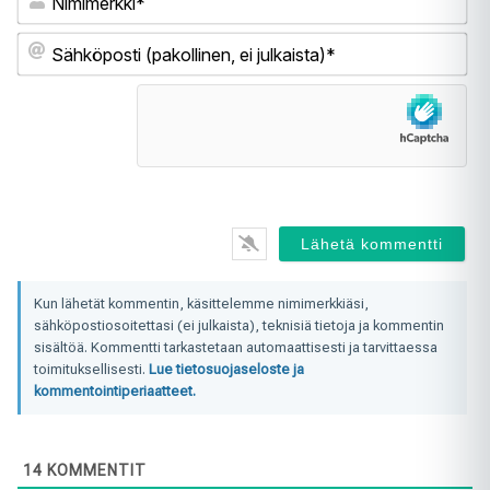
Sä
(pa
ei
jul
Kun lähetät kommentin, käsittelemme nimimerkkiäsi,
sähköpostiosoitettasi (ei julkaista), teknisiä tietoja ja kommentin
sisältöä. Kommentti tarkastetaan automaattisesti ja tarvittaessa
toimituksellisesti.
Lue tietosuojaseloste ja
kommentointiperiaatteet.
14
KOMMENTIT