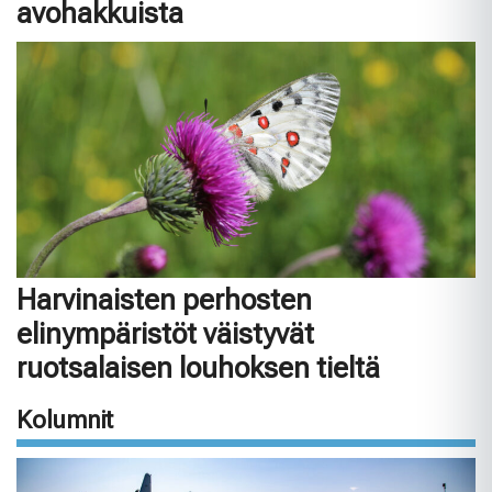
avohakkuista
Harvinaisten perhosten
elinympäristöt väistyvät
ruotsalaisen louhoksen tieltä
Kolumnit