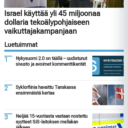
Israel käyttää yli 45 miljoonaa
dollaria tekoälypohjaiseen
vaikuttajakampanjaan
Luetuimmat
Nykysuomi 2.0 on täällä – uudistunut
sivusto ja avoimet kommenttikentät
Syklorfiinia havaittu Tanskassa
ensimmäistä kertaa
Neljää 15-vuotiasta vastaan nostettu
syytteet SiS-laitoksen mellakan
jälkeen