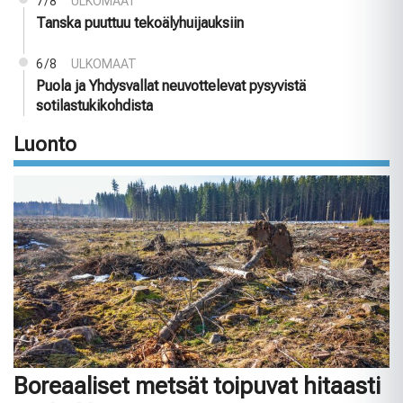
7/8
ULKOMAAT
Tanska puuttuu tekoälyhuijauksiin
6/8
ULKOMAAT
Puola ja Yhdysvallat neuvottelevat pysyvistä
sotilastukikohdista
Luonto
Boreaaliset metsät toipuvat hitaasti