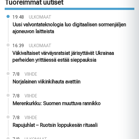
Tuoreimmat uutiset
19:48
ULKOMAAT
Uusi valvontateknologia luo digitaalisen sormenjäljen
ajoneuvon laitteista
16:39
ULKOMAAT
Väkivaltaiset värväysratsiat järisyttävät Ukrainaa
perheiden yrittäessä estää sieppauksia
7/8
VIIHDE
Norjalainen viikinkihauta avattiin
7/8
VIIHDE
Merenkurkku: Suomen muuttuva rannikko
7/8
VIIHDE
Rapujuhlat – Ruotsin loppukesän rituaali