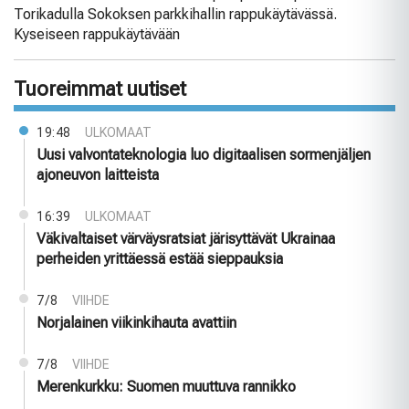
Torikadulla Sokoksen parkkihallin rappukäytävässä.
Kyseiseen rappukäytävään
Tuoreimmat uutiset
19:48
ULKOMAAT
Uusi valvontateknologia luo digitaalisen sormenjäljen
ajoneuvon laitteista
16:39
ULKOMAAT
Väkivaltaiset värväysratsiat järisyttävät Ukrainaa
perheiden yrittäessä estää sieppauksia
7/8
VIIHDE
Norjalainen viikinkihauta avattiin
7/8
VIIHDE
Merenkurkku: Suomen muuttuva rannikko