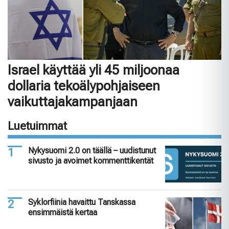
Israel käyttää yli 45 miljoonaa
dollaria tekoälypohjaiseen
vaikuttajakampanjaan
Luetuimmat
Nykysuomi 2.0 on täällä – uudistunut
sivusto ja avoimet kommenttikentät
Syklorfiinia havaittu Tanskassa
ensimmäistä kertaa