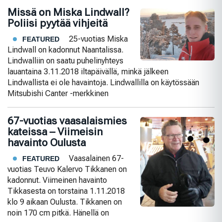
Missä on Miska Lindwall?
Poliisi pyytää vihjeitä
25-vuotias Miska
FEATURED
Lindwall on kadonnut Naantalissa.
Lindwalliin on saatu puhelinyhteys
lauantaina 3.11.2018 iltapäivällä, minkä jälkeen
Lindwallista ei ole havaintoja. Lindwallilla on käytössään
Mitsubishi Canter -merkkinen
67-vuotias vaasalaismies
kateissa – Viimeisin
havainto Oulusta
Vaasalainen 67-
FEATURED
vuotias Teuvo Kalervo Tikkanen on
kadonnut. Viimeinen havainto
Tikkasesta on torstaina 1.11.2018
klo 9 aikaan Oulusta. Tikkanen on
noin 170 cm pitkä. Hänellä on