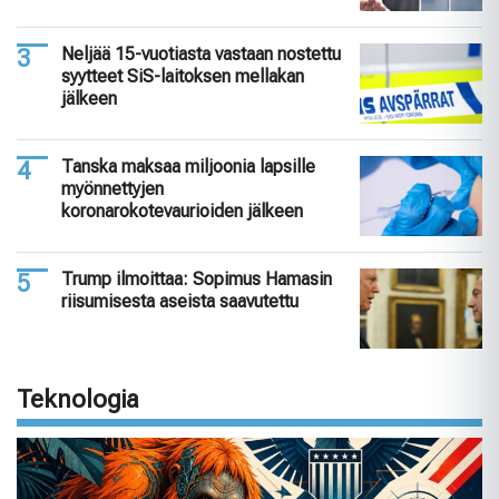
Neljää 15-vuotiasta vastaan nostettu
syytteet SiS-laitoksen mellakan
jälkeen
Tanska maksaa miljoonia lapsille
myönnettyjen
koronarokotevaurioiden jälkeen
Trump ilmoittaa: Sopimus Hamasin
riisumisesta aseista saavutettu
Teknologia