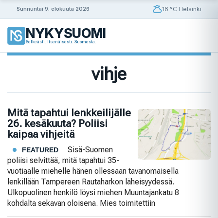
Siirry
16 °C Helsinki
Sunnuntai 9. elokuuta 2026
sisältöön
NYKYSUOMI
Selkeästi. Itsenäisesti. Suomesta.
vihje
Mitä tapahtui lenkkeilijälle
26. kesäkuuta? Poliisi
kaipaa vihjeitä
Sisä-Suomen
FEATURED
poliisi selvittää, mitä tapahtui 35-
vuotiaalle miehelle hänen ollessaan tavanomaisella
lenkillään Tampereen Rautaharkon läheisyydessä.
Ulkopuolinen henkilö löysi miehen Muuntajankatu 8
kohdalta sekavan oloisena. Mies toimitettiin