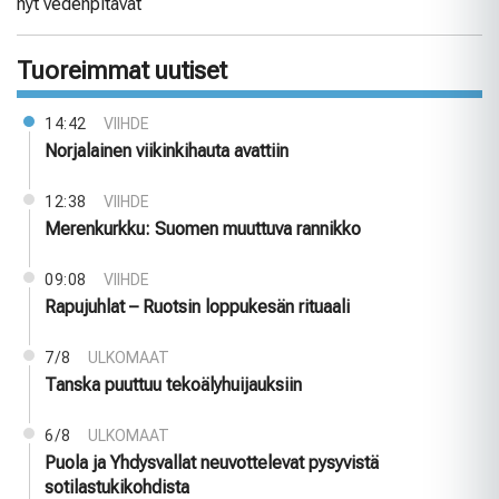
nyt vedenpitävät
Tuoreimmat uutiset
14:42
VIIHDE
Norjalainen viikinkihauta avattiin
12:38
VIIHDE
Merenkurkku: Suomen muuttuva rannikko
09:08
VIIHDE
Rapujuhlat – Ruotsin loppukesän rituaali
7/8
ULKOMAAT
Tanska puuttuu tekoälyhuijauksiin
6/8
ULKOMAAT
Puola ja Yhdysvallat neuvottelevat pysyvistä
sotilastukikohdista