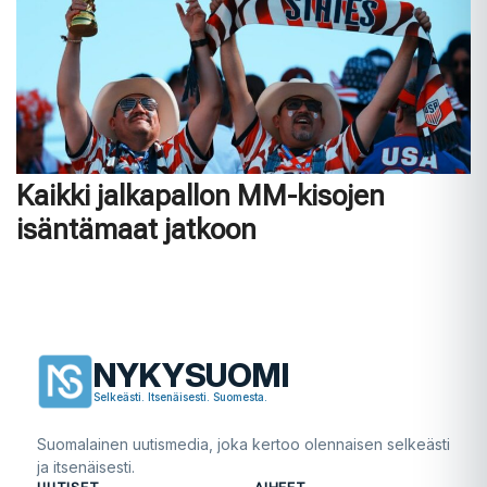
Kaikki jalkapallon MM-kisojen
isäntämaat jatkoon
NYKYSUOMI
Selkeästi. Itsenäisesti. Suomesta.
Suomalainen uutismedia, joka kertoo olennaisen selkeästi
ja itsenäisesti.