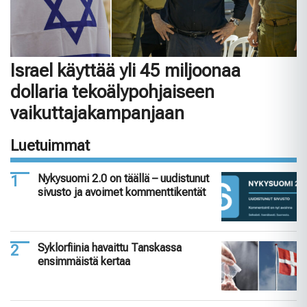
Israel käyttää yli 45 miljoonaa
dollaria tekoälypohjaiseen
vaikuttajakampanjaan
Luetuimmat
Nykysuomi 2.0 on täällä – uudistunut
sivusto ja avoimet kommenttikentät
Syklorfiinia havaittu Tanskassa
ensimmäistä kertaa