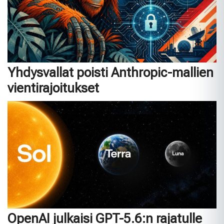
Yhdysvallat poisti Anthropic-mallien
vientirajoitukset
OpenAI julkaisi GPT-5.6:n rajatulle