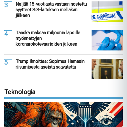
Neljää 15-vuotiasta vastaan nostettu
syytteet SiS-laitoksen mellakan
jälkeen
Tanska maksaa miljoonia lapsille
myönnettyjen
koronarokotevaurioiden jälkeen
Trump ilmoittaa: Sopimus Hamasin
riisumisesta aseista saavutettu
Teknologia