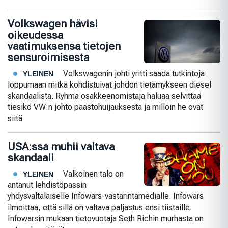
Volkswagen hävisi
oikeudessa
vaatimuksensa tietojen
sensuroimisesta
Volkswagenin johti yritti saada tutkintoja
YLEINEN
loppumaan mitkä kohdistuivat johdon tietämykseen diesel
skandaalista. Ryhmä osakkeenomistaja haluaa selvittää
tiesikö VW:n johto päästöhuijauksesta ja milloin he ovat
siitä
USA:ssa muhii valtava
skandaali
Valkoinen talo on
YLEINEN
antanut lehdistöpassin
yhdysvaltalaiselle Infowars-vastarintamedialle. Infowars
ilmoittaa, että sillä on valtava paljastus ensi tiistaille.
Infowarsin mukaan tietovuotaja Seth Richin murhasta on