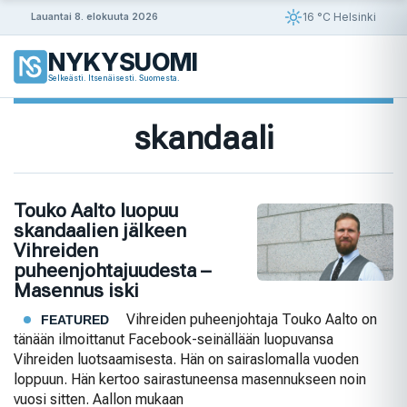
Siirry
16 °C Helsinki
Lauantai 8. elokuuta 2026
sisältöön
NYKYSUOMI
Selkeästi. Itsenäisesti. Suomesta.
skandaali
Touko Aalto luopuu
skandaalien jälkeen
Vihreiden
puheenjohtajuudesta –
Masennus iski
Vihreiden puheenjohtaja Touko Aalto on
FEATURED
tänään ilmoittanut Facebook-seinällään luopuvansa
Vihreiden luotsaamisesta. Hän on sairaslomalla vuoden
loppuun. Hän kertoo sairastuneensa masennukseen noin
vuosi sitten. Aallon mukaan