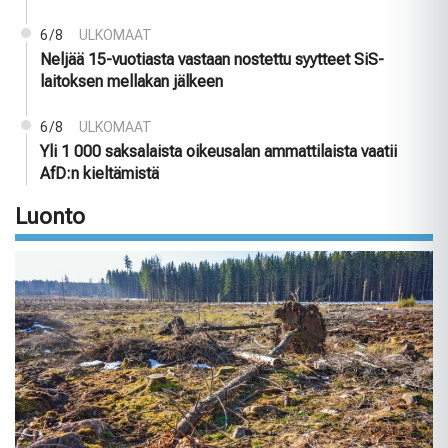
6/8
ULKOMAAT
Neljää 15-vuotiasta vastaan nostettu syytteet SiS-
laitoksen mellakan jälkeen
6/8
ULKOMAAT
Yli 1 000 saksalaista oikeusalan ammattilaista vaatii
AfD:n kieltämistä
Luonto