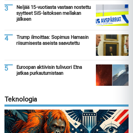
Neljää 15-vuotiasta vastaan nostettu
syytteet SiS-laitoksen mellakan
jälkeen
Trump ilmoittaa: Sopimus Hamasin
riisumisesta aseista saavutettu
Euroopan aktiivisin tulivuori Etna
jatkaa purkautumistaan
Teknologia