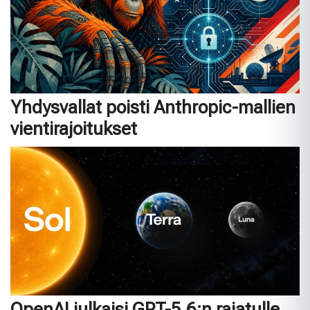
Yhdysvallat poisti Anthropic-mallien
vientirajoitukset
OpenAI julkaisi GPT-5.6:n rajatulle