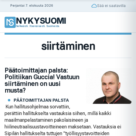
Siirry
Sää ei saatavilla
Perjantai 7. elokuuta 2026
sisältöön
NYKYSUOMI
Selkeästi. Itsenäisesti. Suomesta.
siirtäminen
Päätoimittajan palsta:
Politiikan Guccia! Vastuun
siirtäminen on uusi
musta?
PÄÄTOIMITTAJAN PALSTA
Kun hallitusohjelmaa sorvattiin,
perättiin hallitukselta vastauksia siihen, millä kaikki
maailmanpelastaminen pakolaisineen ja
hiilineutraalisuustavoitteineen maksetaan. Vastauksia ei
Sipilän hallitukselta tuttujen "työllisyystavoitteiden