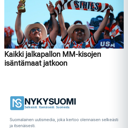
Kaikki jalkapallon MM-kisojen
isäntämaat jatkoon
NYKYSUOMI
Selkeästi. Itsenäisesti. Suomesta.
Suomalainen uutismedia, joka kertoo olennaisen selkeästi
ja itsenäisesti.