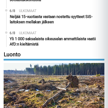
6/8
ULKOMAAT
Neljää 15-vuotiasta vastaan nostettu syytteet SiS-
laitoksen mellakan jälkeen
6/8
ULKOMAAT
Yli 1 000 saksalaista oikeusalan ammattilaista vaatii
AfD:n kieltämistä
Luonto