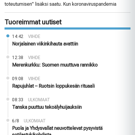
toteutumisen" lisäksi saatu. Kun koronaviruspandemia
Tuoreimmat uutiset
14:42
VIIHDE
Norjalainen viikinkihauta avattiin
12:38
VIIHDE
Merenkurkku: Suomen muuttuva rannikko
09:08
VIIHDE
Rapujuhlat – Ruotsin loppukesän rituaali
08:33
ULKOMAAT
Tanska puuttuu tekoälyhuijauksiin
6/8
ULKOMAAT
Puola ja Yhdysvallat neuvottelevat pysyvistä
sotilastukikohdista