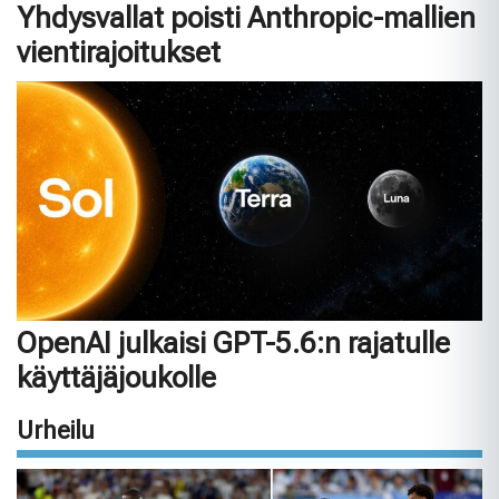
Yhdysvallat poisti Anthropic-mallien
vientirajoitukset
OpenAI julkaisi GPT-5.6:n rajatulle
käyttäjäjoukolle
Urheilu