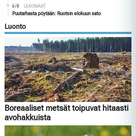
6/8
ULKOMAAT
Puutarhasta pöytään: Ruotsin elokuun sato
Luonto
Boreaaliset metsät toipuvat hitaasti
avohakkuista