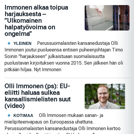
Immonen alkaa toipua
harjauksesta –
”Ulkomainen
halpatyövoima on
ongelma”
Perussuomalaisten kansanedustaja Olli
YLEINEN
Immonen joutui puolueensa entisen puheenjohtajan Timo
Soinin "harjaukseen" julkaistuaan suomalaisuutta
puolustavan kirjoituksen vuonna 2015. Sen jälkeen hän oli
pitkään hiljaa. Nyt Immonen
Olli Immonen (ps): EU-
eliitti haluaa sulkea
kansallismielisten suut
(video)
Olli Immosen mukaan sanan- ja
KOTIMAA
mielipiteenvapaus on Euroopassa uhattuna.
Perussuomalaisten kansanedustaja Olli Immonen kertoo