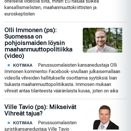
oheisella videolla siitä, miten EU haluaa sulkea
kansallismielisten, maahanmuuttokriittisten ja
euroskeptisten
Olli Immonen (ps):
Suomessa on
pohjoismaiden löysin
maahanmuuttopolitiikka
(video)
Perussuomalaisten kansanedustaja Olli
KOTIMAA
Immonen kommentoi Facebook-sivullaan julkaisemallaan
videolla vihreiden hallitukselle osoittamia syytöksiä liian
tiukasta maahanmuuttopolitiikasta. Immosen mukaan
vihreät antaa tilanteesta vääränlaista kuvaa, joten on aika
Ville Tavio (ps): Mikseivät
Vihreät tajua?
Perussuomalaisten
KOTIMAA
juristikansanedustaja Ville Tavio