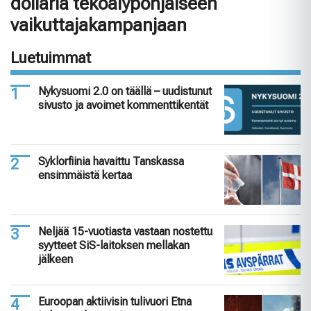
dollaria tekoälypohjaiseen
vaikuttajakampanjaan
Luetuimmat
Nykysuomi 2.0 on täällä – uudistunut
sivusto ja avoimet kommenttikentät
Syklorfiinia havaittu Tanskassa
ensimmäistä kertaa
Neljää 15-vuotiasta vastaan nostettu
syytteet SiS-laitoksen mellakan
jälkeen
Euroopan aktiivisin tulivuori Etna