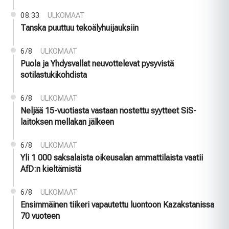
08:33
ULKOMAAT
Tanska puuttuu tekoälyhuijauksiin
6/8
ULKOMAAT
Puola ja Yhdysvallat neuvottelevat pysyvistä
sotilastukikohdista
6/8
ULKOMAAT
Neljää 15-vuotiasta vastaan nostettu syytteet SiS-
laitoksen mellakan jälkeen
6/8
ULKOMAAT
Yli 1 000 saksalaista oikeusalan ammattilaista vaatii
AfD:n kieltämistä
6/8
ULKOMAAT
Ensimmäinen tiikeri vapautettu luontoon Kazakstanissa
70 vuoteen