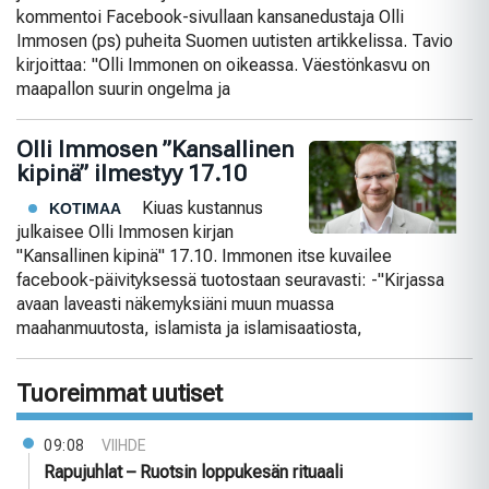
kommentoi Facebook-sivullaan kansanedustaja Olli
Immosen (ps) puheita Suomen uutisten artikkelissa. Tavio
kirjoittaa: "Olli Immonen on oikeassa. Väestönkasvu on
maapallon suurin ongelma ja
Olli Immosen ”Kansallinen
kipinä” ilmestyy 17.10
Kiuas kustannus
KOTIMAA
julkaisee Olli Immosen kirjan
"Kansallinen kipinä" 17.10. Immonen itse kuvailee
facebook-päivityksessä tuotostaan seuravasti: -"Kirjassa
avaan laveasti näkemyksiäni muun muassa
maahanmuutosta, islamista ja islamisaatiosta,
Tuoreimmat uutiset
09:08
VIIHDE
Rapujuhlat – Ruotsin loppukesän rituaali