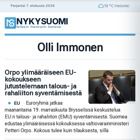
Siirry
19 °C Helsinki
Perjantai 7. elokuuta 2026
sisältöön
NYKYSUOMI
Selkeästi. Itsenäisesti. Suomesta.
Olli Immonen
Orpo ylimääräiseen EU-
kokoukseen
jutustelemaan talous- ja
rahaliiton syventämisestä
Euroryhmä jatkaa
EU
maanantaina 19. marraskuuta Brysselissä keskustelua
EU:n talous- ja rahaliiton (EMU) syventämisestä. Suomea
edustaa ylimääräisessä kokouksessa valtiovarainministeri
Petteri Orpo. Kokous tulee kuin tilauksesta, sillä