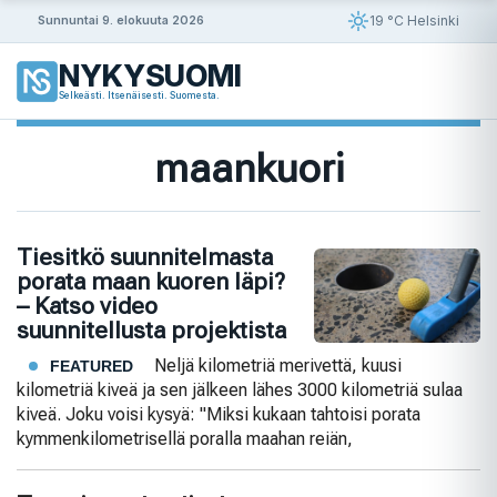
Siirry
19 °C Helsinki
Sunnuntai 9. elokuuta 2026
sisältöön
NYKYSUOMI
Selkeästi. Itsenäisesti. Suomesta.
maankuori
Tiesitkö suunnitelmasta
porata maan kuoren läpi?
– Katso video
suunnitellusta projektista
Neljä kilometriä merivettä, kuusi
FEATURED
kilometriä kiveä ja sen jälkeen lähes 3000 kilometriä sulaa
kiveä. Joku voisi kysyä: "Miksi kukaan tahtoisi porata
kymmenkilometrisellä poralla maahan reiän,