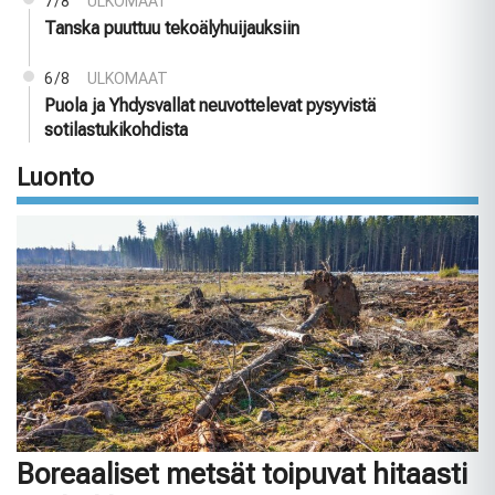
7/8
ULKOMAAT
Tanska puuttuu tekoälyhuijauksiin
6/8
ULKOMAAT
Puola ja Yhdysvallat neuvottelevat pysyvistä
sotilastukikohdista
Luonto
Boreaaliset metsät toipuvat hitaasti