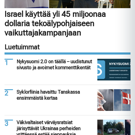
Israel käyttää yli 45 miljoonaa
dollaria tekoälypohjaiseen
vaikuttajakampanjaan
Luetuimmat
Nykysuomi 2.0 on täällä – uudistunut
sivusto ja avoimet kommenttikentät
Syklorfiinia havaittu Tanskassa
ensimmäistä kertaa
Väkivaltaiset värväysratsiat
järisyttävät Ukrainaa perheiden
yrittäessä estää sieppauksia