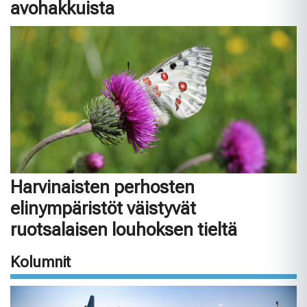
avohakkuista
Harvinaisten perhosten
elinympäristöt väistyvät
ruotsalaisen louhoksen tieltä
Kolumnit