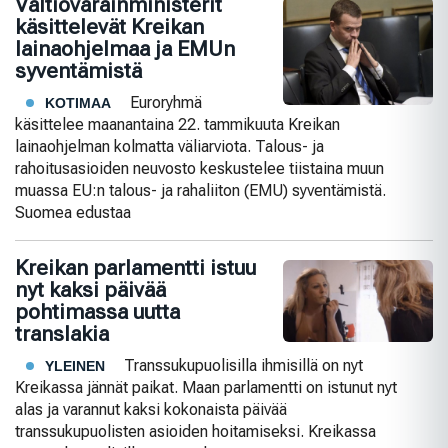
Valtiovarainministerit
käsittelevät Kreikan
lainaohjelmaa ja EMUn
syventämistä
Euroryhmä
KOTIMAA
käsittelee maanantaina 22. tammikuuta Kreikan
lainaohjelman kolmatta väliarviota. Talous- ja
rahoitusasioiden neuvosto keskustelee tiistaina muun
muassa EU:n talous- ja rahaliiton (EMU) syventämistä.
Suomea edustaa
Kreikan parlamentti istuu
nyt kaksi päivää
pohtimassa uutta
translakia
Transsukupuolisilla ihmisillä on nyt
YLEINEN
Kreikassa jännät paikat. Maan parlamentti on istunut nyt
alas ja varannut kaksi kokonaista päivää
transsukupuolisten asioiden hoitamiseksi. Kreikassa