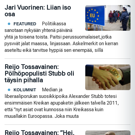
Jari Vuorinen: Liian iso
osa
Politiikassa
FEATURED
sanotaan nykyään yhtenä päivänä
yhtä ja toisena toista. Paitsi perussuomalaiset,jotka
pysvvät jalat maassa, linjassaan. Askelmerkit on kerran
aseteltu eikä tarvitse hyppiä sen enempää, sillä
Reijo Tossavainen:
Pölhöpopulisti Stubb oli
täysin pihalla
Median ja
KOLUMNIT
liberaaliporukan suosikkipoika Alexander Stubb totesi
ensimmäisen Kreikan apupaketin jälkeen talvella 2011,
että "nyt asiat ovat kunnossa niin Kreikassa kuin
muuallakin Euroopassa. Joka muuta
Reijo Tossavainen: ”Hei,