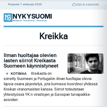
Siirry
Sää ei saatavilla
Perjantai 7. elokuuta 2026
sisältöön
NYKYSUOMI
Selkeästi. Itsenäisesti. Suomesta.
Kreikka
Ilman huoltajaa olevien
lasten siirrot Kreikasta
Suomeen käynnistyneet
Kreikasta on
KOTIMAA
siirretty Suomeen ja Portugaliin ilman huoltajaa olevia
lapsia osana järjestelyä, jota komissio koordinoi yhdessä
Kreikan viranomaisten kanssa. Siirrot toteutetaan
yhteistyössä YK:n virastojen ja Euroopan turvapaikka-
asioiden