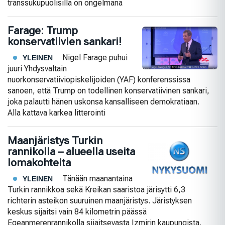
transsukupuolisilla on ongelmana
Farage: Trump
konservatiivien sankari!
Nigel Farage puhui
YLEINEN
juuri Yhdysvaltain
nuorkonservatiiviopiskelijoiden (YAF) konferenssissa
sanoen, että Trump on todellinen konservatiivinen sankari,
joka palautti hänen uskonsa kansalliseen demokratiaan.
Alla kattava karkea litterointi
Maanjäristys Turkin
rannikolla – alueella useita
lomakohteita
Tänään maanantaina
YLEINEN
Turkin rannikkoa sekä Kreikan saaristoa järisytti 6,3
richterin asteikon suuruinen maanjäristys. Järistyksen
keskus sijaitsi vain 84 kilometrin päässä
Egeanmerenrannikolla sijaitsevasta Izmirin kaupungista.