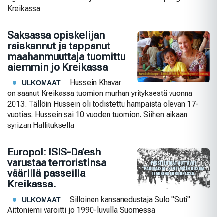
Kreikassa
Saksassa opiskelijan
raiskannut ja tappanut
maahanmuuttaja tuomittu
aiemmin jo Kreikassa
Hussein Khavar
ULKOMAAT
on saanut Kreikassa tuomion murhan yrityksestä vuonna
2013. Tällöin Hussein oli todistettu hampaista olevan 17-
vuotias. Hussein sai 10 vuoden tuomion. Siihen aikaan
syrizan Hallituksella
Europol: ISIS-Da’esh
varustaa terroristinsa
väärillä passeilla
Kreikassa.
Silloinen kansanedustaja Sulo "Suti"
ULKOMAAT
Aittoniemi varoitti jo 1990-luvulla Suomessa