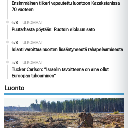
Ensimmäinen tiikeri vapautettu luontoon Kazakstanissa
70 vuoteen
6/8
ULKOMAAT
Puutarhasta pöytään: Ruotsin elokuun sato
6/8
ULKOMAAT
Islanti varoittaa nuorten lisääntyneestä rahapelaamisesta
5/8
ULKOMAAT
Tucker Carlson: ”Israelin tavoitteena on aina ollut
Euroopan tuhoaminen”
Luonto