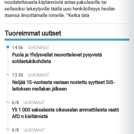
noudatettavasta käytännöstä antaa pakolaisille tai
sellaisiksi tekeytyville täällä uusi henkilöllisyys heidän
itsensä ilmoittamalle nimelle. "Ketkä tätä
Tuoreimmat uutiset
14:56
ULKOMAAT
Puola ja Yhdysvallat neuvottelevat pysyvistä
sotilastukikohdista
13:30
ULKOMAAT
Neljää 15-vuotiasta vastaan nostettu syytteet SiS-
laitoksen mellakan jälkeen
6/8
ULKOMAAT
Yli 1 000 saksalaista oikeusalan ammattilaista vaatii
AfD:n kieltämistä
6/8
ULKOMAAT