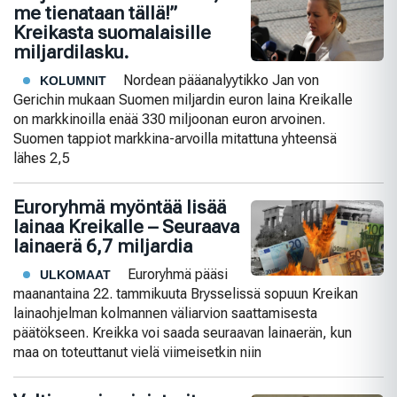
me tienataan tällä!”
Kreikasta suomalaisille
miljardilasku.
Nordean pääanalyytikko Jan von
KOLUMNIT
Gerichin mukaan Suomen miljardin euron laina Kreikalle
on markkinoilla enää 330 miljoonan euron arvoinen.
Suomen tappiot markkina-arvoilla mitattuna yhteensä
lähes 2,5
Euroryhmä myöntää lisää
lainaa Kreikalle – Seuraava
lainaerä 6,7 miljardia
Euroryhmä pääsi
ULKOMAAT
maanantaina 22. tammikuuta Brysselissä sopuun Kreikan
lainaohjelman kolmannen väliarvion saattamisesta
päätökseen. Kreikka voi saada seuraavan lainaerän, kun
maa on toteuttanut vielä viimeisetkin niin