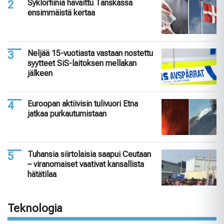
Syklorfiinia havaittu Tanskassa
ensimmäistä kertaa
Neljää 15-vuotiasta vastaan nostettu
syytteet SiS-laitoksen mellakan
jälkeen
Euroopan aktiivisin tulivuori Etna
jatkaa purkautumistaan
Tuhansia siirtolaisia saapui Ceutaan
– viranomaiset vaativat kansallista
hätätilaa
Teknologia