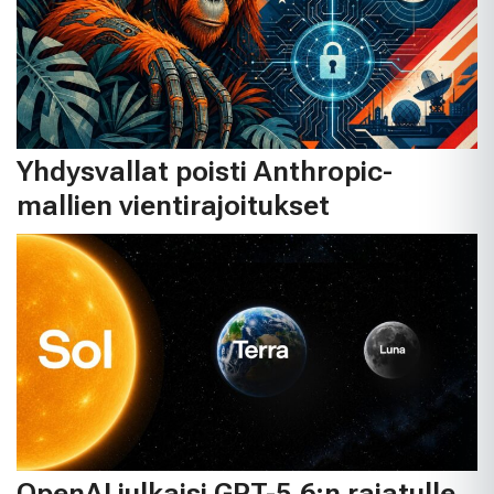
Yhdysvallat poisti Anthropic-
mallien vientirajoitukset
OpenAI julkaisi GPT-5.6:n rajatulle