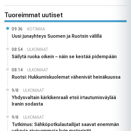
Tuoreimmat uutiset
09:36
KOTIMAA
Uusi junayhteys Suomen ja Ruotsin välillä
08:54
ULKOMAAT
Säilytä ruoka oikein – näin se kestää pidempään
08:14
ULKOMAAT
Ruotsi: Hukkumiskuolemat vähenivät heinäkuussa
9/8
ULKOMAAT
Yhdysvaltain kärkikenraali etsii irtautumisväylää
Iranin sodasta
9/8
ULKOMAAT
Tutkimus: Sähköpotkulautailijat saavat enemmän
vakavia aivovammoja kuin motoristit