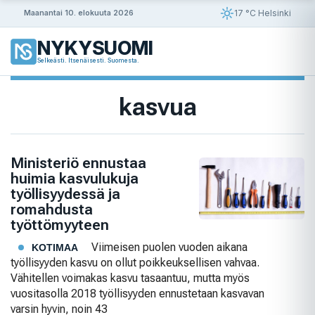
Siirry
17 °C Helsinki
Maanantai 10. elokuuta 2026
sisältöön
NYKYSUOMI
Selkeästi. Itsenäisesti. Suomesta.
kasvua
Ministeriö ennustaa
huimia kasvulukuja
työllisyydessä ja
romahdusta
työttömyyteen
Viimeisen puolen vuoden aikana
KOTIMAA
työllisyyden kasvu on ollut poikkeuksellisen vahvaa.
Vähitellen voimakas kasvu tasaantuu, mutta myös
vuositasolla 2018 työllisyyden ennustetaan kasvavan
varsin hyvin, noin 43