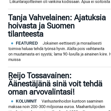
Liikuntarajoitteinen oli vankina kodissaan. Apua ei soitoista
Tanja Vahvelainen: Ajatuksia
hoivasta ja Suomen
tilanteesta
Jokainen eettisesti ja moraalisesti
FEATURED
toimiva haluaa tehdä työnsä hyvin. Alalta pois vaihtaneita
on muutamasta eri syystä; lama 90-luvulla ja ainainen kiire. 
muissa
Reijo Tossavainen:
Äänestäjänä sinä voit tehdä
oman arvovalintasi!
Vanhustenhoidon kuntoon saaminen
KOLUMNIT
maksaa noin 200-300 miljoonaa euroa. Maahantulijoiden