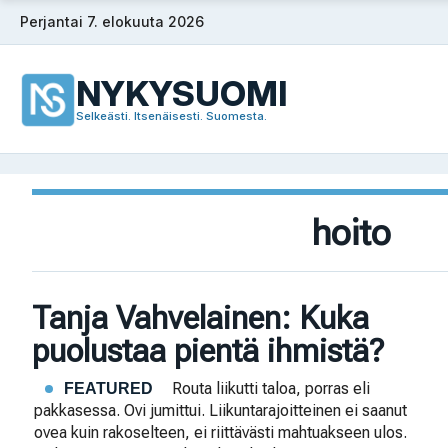
Siirry
Perjantai 7. elokuuta 2026
sisältöön
NYKYSUOMI
Selkeästi. Itsenäisesti. Suomesta.
hoito
Tanja Vahvelainen: Kuka
puolustaa pientä ihmistä?
Routa liikutti taloa, porras eli
FEATURED
pakkasessa. Ovi jumittui. Liikuntarajoitteinen ei saanut
ovea kuin rakoselteen, ei riittävästi mahtuakseen ulos.