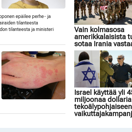
ponen epäilee perhe- ja
airaiden tilanteesta
Vain kolmasosa
don tilanteesta ja ministeri
amerikkalaisista 
sotaa Irania vasta
Israel käyttää yli 
miljoonaa dollaria
tekoälypohjaisee
vaikuttajakampan