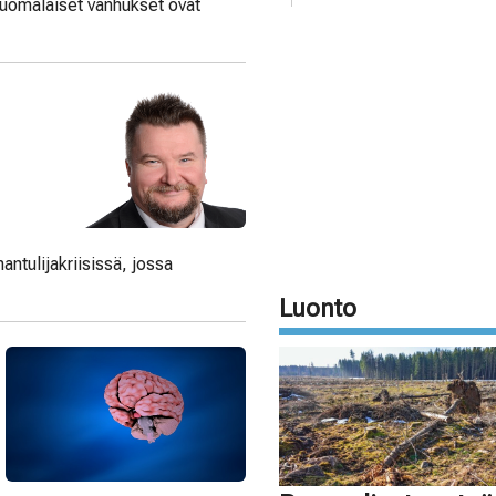
Suomalaiset vanhukset ovat
tulijakriisissä, jossa
Luonto