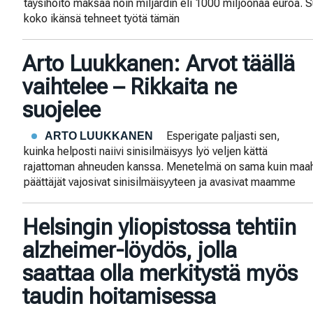
täysihoito maksaa noin miljardin eli 1000 miljoonaa euroa. 
koko ikänsä tehneet työtä tämän
Arto Luukkanen: Arvot täällä
vaihtelee – Rikkaita ne
suojelee
Esperigate paljasti sen,
ARTO LUUKKANEN
kuinka helposti naiivi sinisilmäisyys lyö veljen kättä
rajattoman ahneuden kanssa. Menetelmä on sama kuin maahan
päättäjät vajosivat sinisilmäisyyteen ja avasivat maamme
Helsingin yliopistossa tehtiin
alzheimer-löydös, jolla
saattaa olla merkitystä myös
taudin hoitamisessa