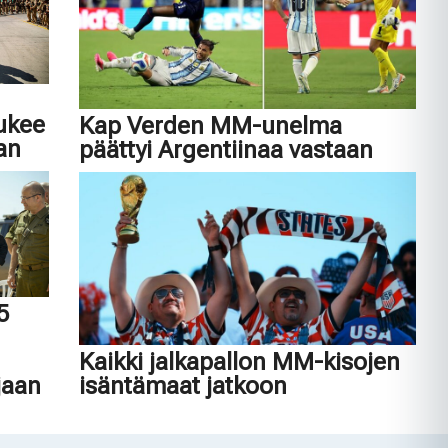
tukee
Kap Verden MM-unelma
an
päättyi Argentiinaa vastaan
45
n
Kaikki jalkapallon MM-kisojen
jaan
isäntämaat jatkoon