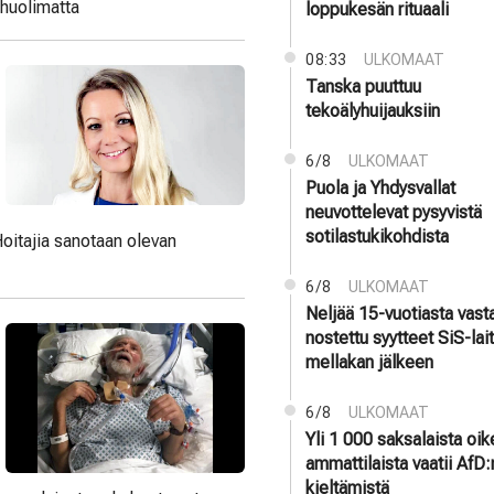
 huolimatta
loppukesän rituaali
08:33
ULKOMAAT
Tanska puuttuu
tekoälyhuijauksiin
6/8
ULKOMAAT
Puola ja Yhdysvallat
neuvottelevat pysyvistä
sotilastukikohdista
Hoitajia sanotaan olevan
6/8
ULKOMAAT
Neljää 15-vuotiasta vast
nostettu syytteet SiS-la
mellakan jälkeen
6/8
ULKOMAAT
Yli 1 000 saksalaista oi
ammattilaista vaatii AfD:
kieltämistä