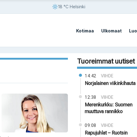
18 °C Helsinki
Kotimaa
Ulkomaat
Luo
Tuoreimmat uutiset
14:42
VIIHDE
Norjalainen viikinkihauta 
12:38
VIIHDE
Merenkurkku: Suomen
muuttuva rannikko
09:08
VIIHDE
Rapujuhlat – Ruotsin