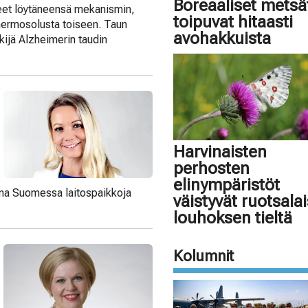
Boreaaliset metsä
aneet löytäneensä mekanismin,
toipuvat hitaasti
t hermosolusta toiseen. Taun
avohakkuista
kijä Alzheimerin taudin
Harvinaisten
perhosten
elinympäristöt
sina Suomessa laitospaikkoja
väistyvät ruotsala
louhoksen tieltä
Kolumnit