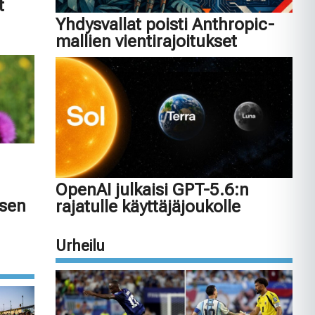
t
Yhdysvallat poisti Anthropic-
mallien vientirajoitukset
OpenAI julkaisi GPT-5.6:n
isen
rajatulle käyttäjäjoukolle
Urheilu