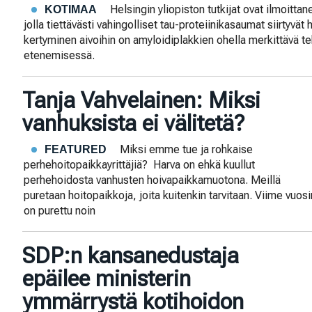
Helsingin yliopiston tutkijat ovat ilmoitt
KOTIMAA
jolla tiettävästi vahingolliset tau-proteiinikasaumat siirtyvä
kertyminen aivoihin on amyloidiplakkien ohella merkittävä te
etenemisessä.
Tanja Vahvelainen: Miksi
vanhuksista ei välitetä?
Miksi emme tue ja rohkaise
FEATURED
perhehoitopaikkayrittäjiä? Harva on ehkä kuullut
perhehoidosta vanhusten hoivapaikkamuotona. Meillä
puretaan hoitopaikkoja, joita kuitenkin tarvitaan. Viime vuo
on purettu noin
SDP:n kansanedustaja
epäilee ministerin
ymmärrystä kotihoidon