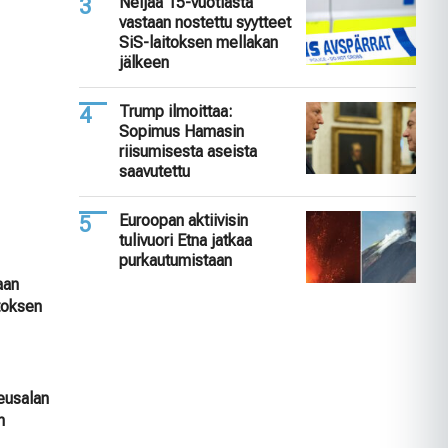
Neljää 15-vuotiasta
vastaan nostettu syytteet
SiS-laitoksen mellakan
jälkeen
Trump ilmoittaa:
Sopimus Hamasin
riisumisesta aseista
saavutettu
Euroopan aktiivisin
tulivuori Etna jatkaa
purkautumistaan
aan
itoksen
keusalan
n