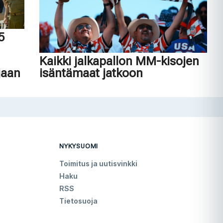
45
n
Kaikki jalkapallon MM-kisojen
jaan
isäntämaat jatkoon
NYKYSUOMI
Toimitus ja uutisvinkki
Haku
RSS
Tietosuoja