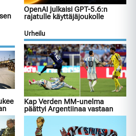
OpenAI julkaisi GPT-5.6:n
isen
rajatulle käyttäjäjoukolle
Urheilu
tukee
Kap Verden MM-unelma
an
päättyi Argentiinaa vastaan