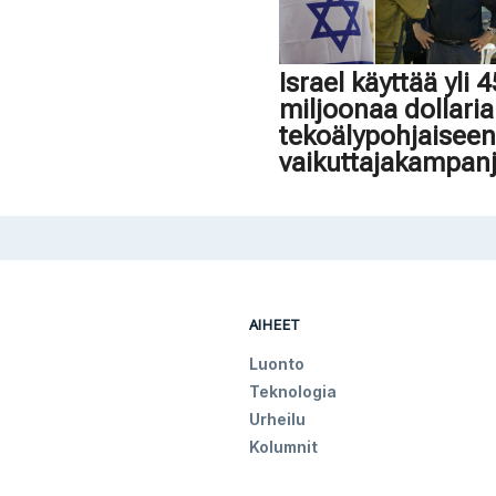
Israel käyttää yli 
miljoonaa dollaria
tekoälypohjaisee
vaikuttajakampan
AIHEET
Luonto
Teknologia
Urheilu
Kolumnit