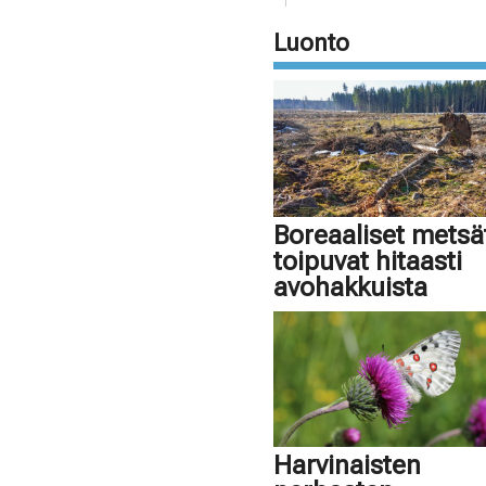
Luonto
Boreaaliset metsä
toipuvat hitaasti
avohakkuista
Harvinaisten