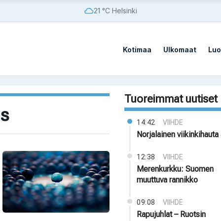
21 °C Helsinki
Kotimaa
Ulkomaat
Luo
Tuoreimmat uutiset
s
14:42
VIIHDE
Norjalainen viikinkihauta 
12:38
VIIHDE
Merenkurkku: Suomen
muuttuva rannikko
09:08
VIIHDE
Rapujuhlat – Ruotsin