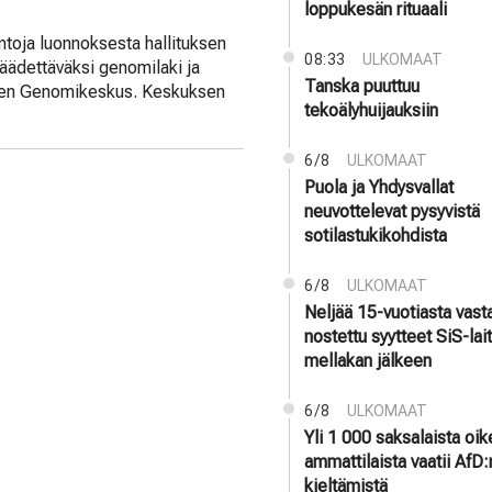
loppukesän rituaali
untoja luonnoksesta hallituksen
08:33
ULKOMAAT
äädettäväksi genomilaki ja
Tanska puuttuu
men Genomikeskus. Keskuksen
tekoälyhuijauksiin
6/8
ULKOMAAT
Puola ja Yhdysvallat
neuvottelevat pysyvistä
sotilastukikohdista
6/8
ULKOMAAT
Neljää 15-vuotiasta vast
nostettu syytteet SiS-la
mellakan jälkeen
6/8
ULKOMAAT
Yli 1 000 saksalaista oi
ammattilaista vaatii AfD:
kieltämistä