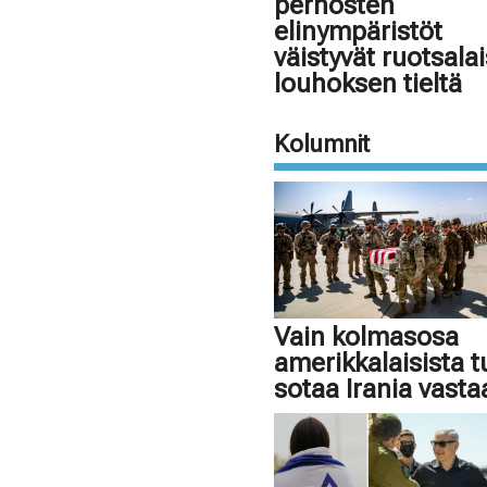
perhosten
elinympäristöt
väistyvät ruotsala
louhoksen tieltä
Kolumnit
Vain kolmasosa
amerikkalaisista 
sotaa Irania vasta