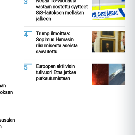
Neljää 15-vuotiasta
vastaan nostettu syytteet
SiS-laitoksen mellakan
jälkeen
Trump ilmoittaa:
Sopimus Hamasin
riisumisesta aseista
saavutettu
Euroopan aktiivisin
tulivuori Etna jatkaa
purkautumistaan
aan
itoksen
keusalan
n