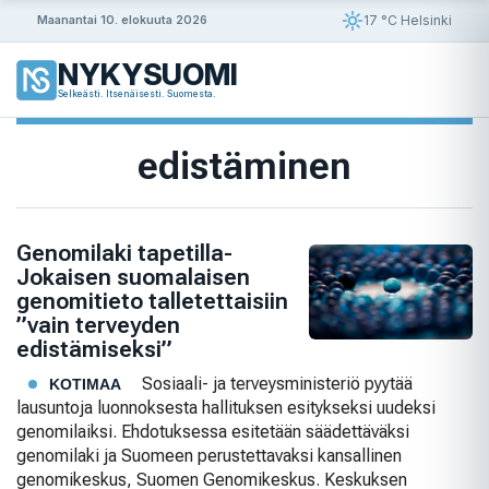
Siirry
17 °C Helsinki
Maanantai 10. elokuuta 2026
sisältöön
NYKYSUOMI
Selkeästi. Itsenäisesti. Suomesta.
edistäminen
Genomilaki tapetilla-
Jokaisen suomalaisen
genomitieto talletettaisiin
”vain terveyden
edistämiseksi”
Sosiaali- ja terveysministeriö pyytää
KOTIMAA
lausuntoja luonnoksesta hallituksen esitykseksi uudeksi
genomilaiksi. Ehdotuksessa esitetään säädettäväksi
genomilaki ja Suomeen perustettavaksi kansallinen
genomikeskus, Suomen Genomikeskus. Keskuksen