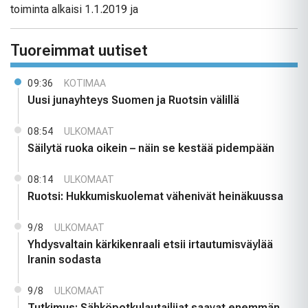
toiminta alkaisi 1.1.2019 ja
Tuoreimmat uutiset
09:36
KOTIMAA
Uusi junayhteys Suomen ja Ruotsin välillä
08:54
ULKOMAAT
Säilytä ruoka oikein – näin se kestää pidempään
08:14
ULKOMAAT
Ruotsi: Hukkumiskuolemat vähenivät heinäkuussa
9/8
ULKOMAAT
Yhdysvaltain kärkikenraali etsii irtautumisväylää
Iranin sodasta
9/8
ULKOMAAT
Tutkimus: Sähköpotkulautailijat saavat enemmän