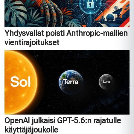
Yhdysvallat poisti Anthropic-mallien
vientirajoitukset
OpenAI julkaisi GPT-5.6:n rajatulle
käyttäjäjoukolle