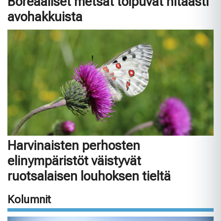
Boreaaliset metsät toipuvat hitaasti
avohakkuista
Harvinaisten perhosten
elinympäristöt väistyvät
ruotsalaisen louhoksen tieltä
Kolumnit