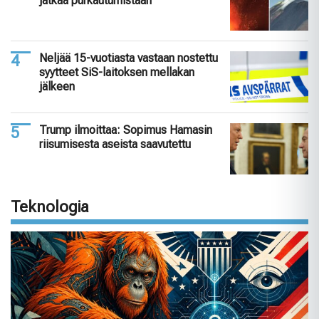
jatkaa purkautumistaan
Neljää 15-vuotiasta vastaan nostettu
syytteet SiS-laitoksen mellakan
jälkeen
Trump ilmoittaa: Sopimus Hamasin
riisumisesta aseista saavutettu
Teknologia