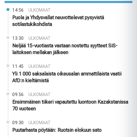
14:56
ULKOMAAT
Puola ja Yhdysvallat neuvottelevat pysyvistä
sotilastukikohdista
13:30
ULKOMAAT
Neljää 15-vuotiasta vastaan nostettu syytteet SiS-
laitoksen mellakan jälkeen
11:45
ULKOMAAT
Yli 1 000 saksalaista oikeusalan ammattilaista vaatii
AfD:n kieltämistä
09:56
ULKOMAAT
Ensimmäinen tiikeri vapautettu luontoon Kazakstanissa
70 vuoteen
09:30
ULKOMAAT
Puutarhasta pöytään: Ruotsin elokuun sato