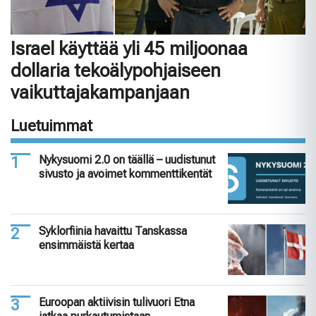
Israel käyttää yli 45 miljoonaa
dollaria tekoälypohjaiseen
vaikuttajakampanjaan
Luetuimmat
Nykysuomi 2.0 on täällä – uudistunut
sivusto ja avoimet kommenttikentät
Syklorfiinia havaittu Tanskassa
ensimmäistä kertaa
Euroopan aktiivisin tulivuori Etna