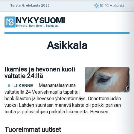
Siirry
19 °C Helsinki
Torstai 6. elokuuta 2026
sisältöön
NYKYSUOMI
Selkeästi. Itsenäisesti. Suomesta.
Asikkala
Ikämies ja hevonen kuoli
valtatie 24:llä
Maanantaiaamuna
LIIKENNE
valtatiellä 24 Vesivehmaalla tapahtui
henkilöauton ja hevosen yhteentörmäys. Onnettomuuden
vuoksi Lahden suuntaan menevä kaista oli poikki parisen
tuntia ja poliisi ohjasi paikalla liikennettä. Hevosen
Tuoreimmat uutiset