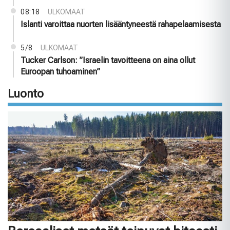
08:18
ULKOMAAT
Islanti varoittaa nuorten lisääntyneestä rahapelaamisesta
5/8
ULKOMAAT
Tucker Carlson: ”Israelin tavoitteena on aina ollut
Euroopan tuhoaminen”
Luonto